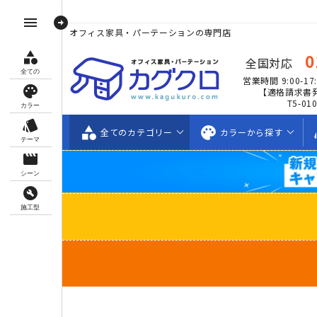
arrow_circle_right
menu
オフィス家具・パーテーションの専門店
category
0
全国対応
全ての
営業時間 9:00-17:
palette
【適格請求書
T5-01
カラー
style
category
palette
s
全ての
カテゴリー
カラーから
探す
テーマ
movie_creation
シーン
build_circle
施工型