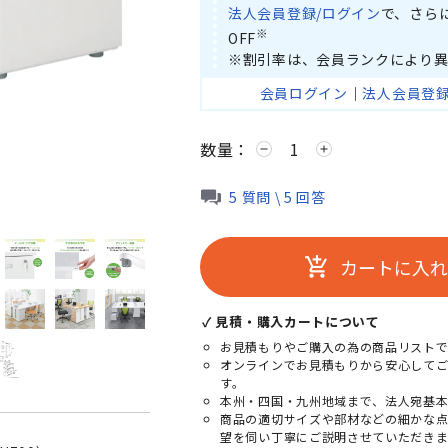
法人会員登録/ログイン
で、さら
※
OFF
※割引率は、会員ランクにより異
会員ログイン
｜
法人会員登
数量：
remove
add
5 質問 \ 5 回答
カートに入れ
add_shopping_cart
✓ 見積・購入カートについて
お見積もりやご購入の為の商品リストで
オンラインでお見積もりから安心して
す。
本州・四国・九州地域まで、法人宛基本
商品の適切サイズや部材などの細かな
望を伺い丁寧にご説明させていただきま