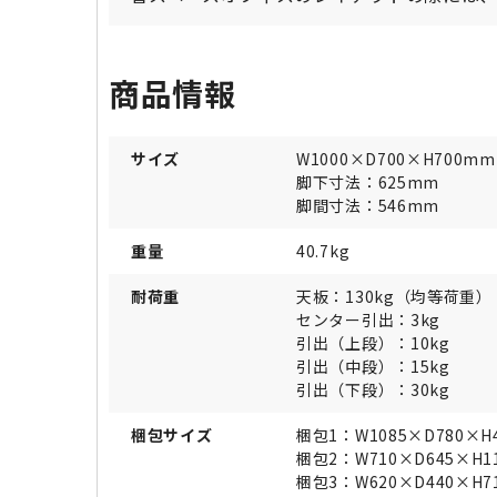
商品情報
サイズ
W1000×D700×H700mm
脚下寸法：625mm
脚間寸法：546mm
重量
40.7kg
耐荷重
天板：130kg（均等荷重）
センター引出：3kg
引出（上段）：10kg
引出（中段）：15kg
引出（下段）：30kg
梱包サイズ
梱包1：W1085×D780×H
梱包2：W710×D645×H1
梱包3：W620×D440×H7