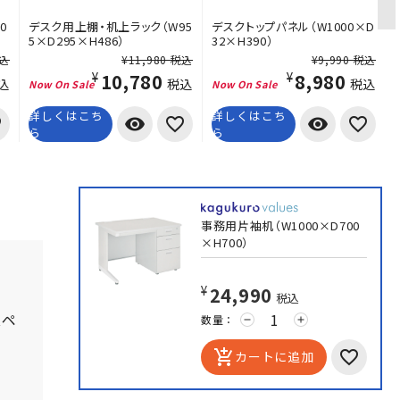
0
デスク用上棚・机上ラック（W95
デスクトップパネル（W1000×D
5×D295×H486）
32×H390）
税込
¥11,980 税込
¥9,990 税込
¥10,780
¥8,980
込
税込
税込
詳しくはこち
詳しくはこち
visibility
visibility
ら
ら
事務用片袖机（W1000×D700
×H700）
¥24,990
税込
スペ
数量：
remove
add
add_shopping_cart
カートに追加