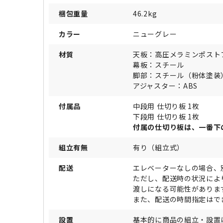
梱包重量
46.2kg
カラー
ニューグレー
材質
天板：高圧メラミンポスト
幕板：スチール
脚部：スチール（粉体塗装）
アジャスター：ABS
付属品
中段用 仕切り板 1枚
下段用 仕切り板 1枚
付属の仕切り板は、一番下
組立有無
有り（組立式）
配送
エレベーターなしの場合、
ただし、配送時の状況によ
渡しになる可能性がありま
また、配送の時間指定はで
設置
基本的に商品の組立・設置