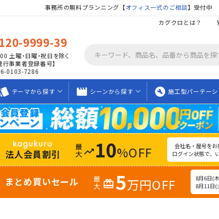
事務所の無料プランニング【
オフィス一式のご相談
】受付中
カグクロとは？
120-9999-39
00
土曜・日曜・祝日を除く
発行事業者登録番号】
06-0103-7286
tyle
movie_creation
build_circle
テーマから
探す
シーンから
探す
施工型
パーテーシ
10
会社名・屋号をお
%OFF
trending_up
法人会員割引
ログイン状態で、
5
8月6日(木)
まとめ買いセール
万円OFF
redeem
8月11日(火