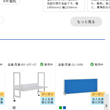
片袖机
当店の隠れ名品です。幅
た、脇机。高さ
1000mmと幅1200mmの
と、標準的な
中間タイプとして、ご愛
ーブルと同じ
顧頂いている商品です。
おり、横にぴ
幅1100mmとい...
ることで、ワ
S
もっと見る
スを拡...
中
品番/型番:
KD-107-UT
販売中
品番/型番:
GL-1000
販売中
ポン
クーポン
クーポン
会員
法人会員
法人会員
対象
割引対象
割引対象