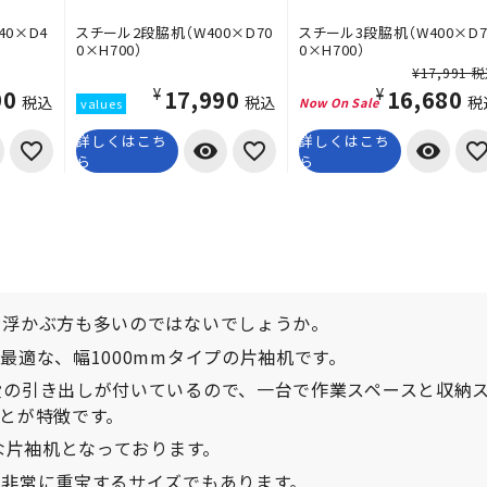
40×D4
スチール2段脇机（W400×D70
スチール3段脇机（W400×D7
0×H700）
0×H700）
¥17,991 
00
¥17,990
¥16,680
税込
税込
税
詳しくはこち
詳しくはこち
visibility
visibility
ら
ら
い浮かぶ方も多いのではないでしょうか。
最適な、幅1000mmタイプの片袖机です。
段の引き出しが付いているので、一台で作業スペースと収納
とが特徴です。
な片袖机となっております。
、非常に重宝するサイズでもあります。