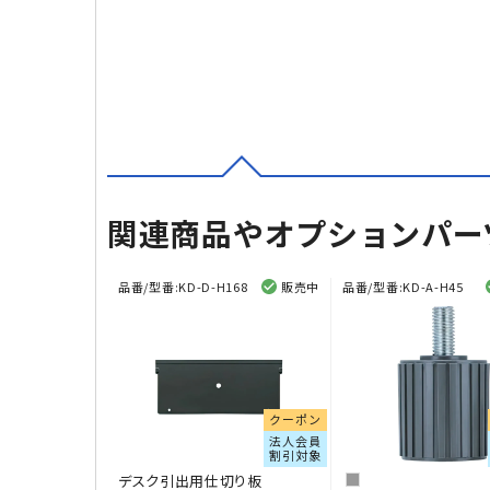
関連商品やオプションパー
品番/型番:
KD-D-H168
販売中
品番/型番:
KD-A-H45
クーポン
法人会員
割引対象
デスク引出用仕切り板