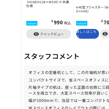
（H168/H128×W326）※共通
仕様
H45型アジャスター（W
0×H45）
¥990
¥7
税込
詳しくはこち
visibility
visibility
クイックビュー
ら
スタッフコメント
オフィスの定番机として、この片袖机が思
コンパクトサイズで、省スペースオフィスに
片袖タイプの机は、座った正面の右側に三
ースを両立でき、大変スペース効率が良いこ
幅が1000mmで、当店では一番コンパクト
省スペースオフィスのレイアウトの際には