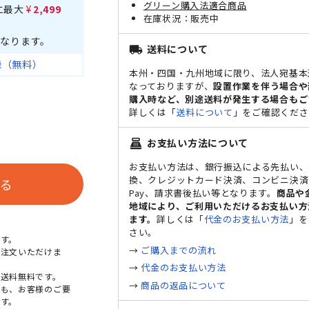
グリーン購入法適合商品
に最大
¥2,499
販売中
なります。
送料について
local_shipping
録（無料）
本州・四国・九州地域に限り、法人宛基本
なっておりますが、
設置作業を伴う場合や
購入時など、別途送料が発生する場合もご
詳しくは「
送料について
」をご確認くださ
お支払い方法について
point_of_sale
お支払い方法は、銀行振込による先払い、
換、クレジットカード決済、コンビニ決済、
る
Pay、請求書後払い等となります。
商品や
地域により、ご利用いただけるお支払い方
ます。
詳しくは「
代金のお支払い方法
」を
さい。
す。
→
ご購入までの流れ
ご注文いただけま
→
代金のお支払い方法
送料無料です。
→
商品の返品について
点も、お客様のご要
す。