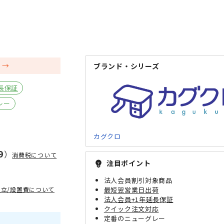
品
ブランド・シリーズ
長保証
レー
カグクロ
9
）
消費税について
注目ポイント
emoji_objects
法人会員割引対象商品
組立/設置費について
最短翌営業日出荷
法人会員+1年延長保証
クイック注文対応
定番のニューグレー