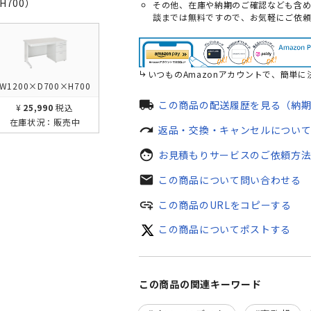
H700）
その他、在庫や納期のご確認なども含め
談までは無料ですので、お気軽にご依
いつものAmazonアカウントで、簡単に
W1200×D700×H700
local_shipping
この商品の配送履歴を見る（納
¥25,990
税込
在庫状況：
販売中
redo
返品・交換・キャンセルについ
face
お見積もりサービスのご依頼方
mail
この商品について問い合わせる
add_link
この商品のURLをコピーする
この商品についてポストする
この商品の関連キーワード