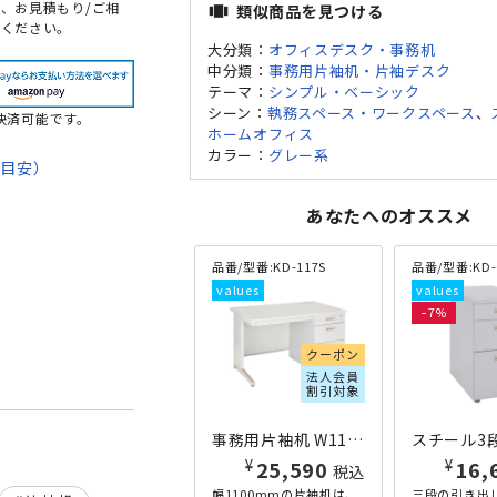
、お見積もり/ご相
類似商品を見つける
view_carousel
頼ください。
大分類：
オフィスデスク・事務机
中分類：
事務用片袖机・片袖デスク
テーマ：
シンプル・ベーシック
シーン：
執務スペース・ワークスペース
、
決済可能です。
ホームオフィス
カラー：
グレー系
期目安）
て
あなたへのオススメ
法
品番/型番:
KD-117S
品番/型番:
KD-
7
クーポン
法人会員
割引対象
事務用片袖机 W1100×D700×H700 ニューグレー
¥
¥
25,590
16,
税込
幅1100mmの片袖机は、
三段の引き出