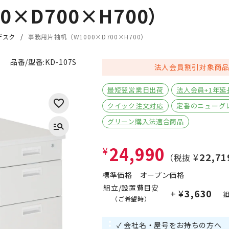
×D700×H700）
デスク
事務用片袖机（W1000×D700×H700）
品番/型番:
KD-107S
法人会員割引対象商
最短翌営業日出荷
法人会員+1年延
クイック注文対応
定番のニューグ
グリーン購入法適合商品
24,990
¥
¥22,71
（税抜
標準価格
オープン価格
組立/設置費目安
+
¥3,630
（ご希望時）
✓ 会社名・屋号をお持ちの方へ