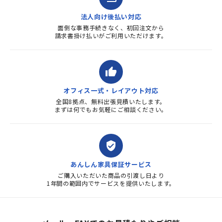
法人向け後払い対応
面倒な事務手続きなく、初回注文から
請求書掛け払いがご利用いただけます。
thumb_up
オフィス一式・レイアウト対応
全国8拠点、無料出張見積いたします。
まずは何でもお気軽にご相談ください。
verified_user
あんしん家具保証サービス
ご購入いただいた商品の引渡し日より
1年間の範囲内でサービスを提供いたします。