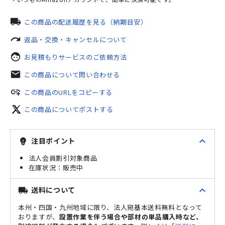
local_shipping
この商品の配送履歴を見る（納期目安）
redo
返品・交換・キャンセルについて
face
お見積もりサービスのご依頼方法
mail
この商品について問い合わせる
add_link
この商品のURLをコピーする
この商品についてポストする
expand_less
注目ポイント
emoji_objects
法人会員割引対象商品
販売中
expand_less
送料について
local_shipping
本州・四国・九州地域に限り、法人宛基本送料無料となって
おりますが、
設置作業を伴う場合や部材の単品購入時など、