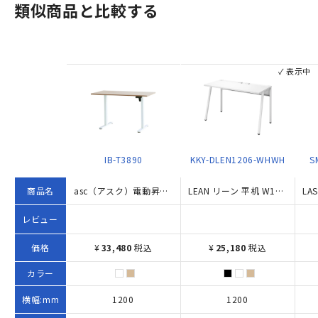
類似商品と比較する
✓ 表示中
IB-T3890
KKY-DLEN1206-WHWH
S
商品名
asc（アスク）電動昇降デスク（W1200×D600×H720-1180）
LEAN リーン 平机 W1200×D600×H720 ホワイト
レビュー
価格
¥
33,480
税込
¥
25,180
税込
カラー
横幅:mm
1200
1200