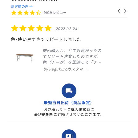
Reviews
お客様の声 →
Carousel
carousel
4.4
9019 レビュー
arrows
star
rating
5.0
2022-02-24
star
rating
色･使いやすさでリピートしました
前回購入し、とても良かったの
でリピート注文したのですが、
色（チーク）を間違って「ナチ
ュラル」としてしまいました。
Kagukuroカスタマー
注文確定時に気付き、変更メー
ルを送ると直ぐに対応ください
ました。商品到着も早く、品
local_shipping
質・使いやすさで満足していま
す。また、リピートするときは
最短当日出荷（商品限定）
よろしくお...
お見積もり・ご購入依頼時に
最短納期をご連絡させていただきます。
payments