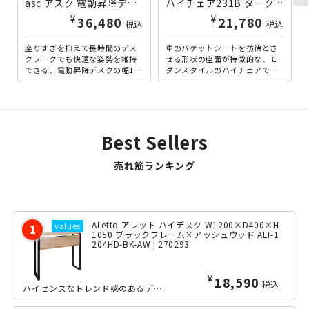
asc アスク 電動昇降デスク W1400×D600×H720-1180 ホワイト×ナチュラル IB-T3891-WHNA | 338910
ハイチェア231B ダークグレー SY-CC231B-DG | 723103
¥
¥
36,480
21,780
税込
税込
座りすぎを抑えて長時間のデス
車のバケットシートを彷彿とさ
クワークでも快適な姿勢を維持
せる形状の座面が特徴的な、モ
できる、電動昇降デスクの幅140
ダンスタイルのハイチェアで
0mmタイプ。無段階で高さ調整
す。座面全体で身体を支え、柔
が可能（720～118...
らか過ぎず弾力性のある座り心
地...
Best Sellers
売れ筋ランキング
ALetto アレット ハイデスク W1200×D400×H
1050 ブラックフレーム×アッシュウッド ALT-1
204HD-BK-AW | 270293
¥
18,590
税込
ハイセンスなトレンド感のあるデザインを目指した「ALetto（アレット）」シリー...