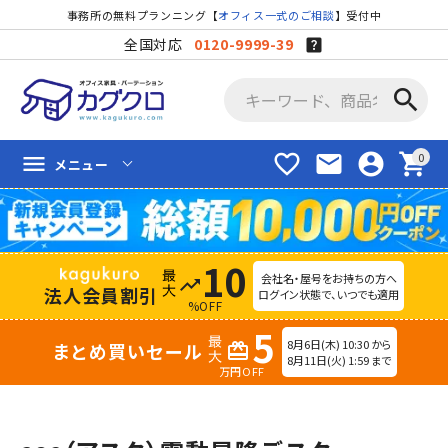
事務所の無料プランニング【
オフィス一式のご相談
】受付中
全国対応
0120-9999-39
search
favorite_border
mail
account_circle
shopping_cart
menu
メニュー
10
会社名・屋号をお持ちの方へ
trending_up
法人会員割引
ログイン状態で、いつでも適用
%OFF
5
8月6日(木) 10:30 から
まとめ買いセール
redeem
8月11日(火) 1:59 まで
万円OFF