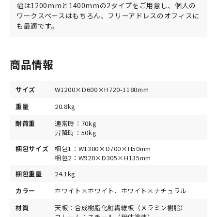
幅は1200mmと1400mmの2タイプをご用意し、個人の
ワークスペースはもちろん、フリーアドレスのオフィスに
も最適です。
商品情報
サイズ
W1200×D600×H720-1180mm
重量
20.8kg
耐荷重
通常時：70kg
昇降時：50kg
梱包サイズ
梱包1：W1300×D700×H50mm
梱包2：W920×D305×H135mm
梱包重量
24.1kg
カラー
ホワイト×ホワイト、ホワイト×ナチュラル
材質
天板：合成樹脂化粧繊維板（メラミン樹脂）
フレーム：スチール（粉体塗装）