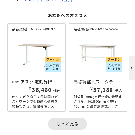
あなたへのオススメ
品番/型番:
IB-T3891-WHNA
品番/型番:
YI-SUPA1545-WW
クーポン
クーポン
法人会員
法人会員
chevron_right
割引対象
割引対象
asc アスク 電動昇降デスク W1400×D600×H720-1180 ナチュラル
高さ調整式ワークテーブル W1500×D450×H600-900 ホワイト
¥
¥
36,480
37,180
税込
税込
座りすぎを抑えて長時間のデ
耐荷重150kgで軽作業に最適化
スクワークでも快適な姿勢を
された、幅1500mm×奥行
維持できる、電動昇降デスク
450mmの高さ調整式ワークテ
の幅1400mmタイプ。無段階
ーブルです。高さを600～
で高さ調整が可能（720～
900mmの間で25mm...
118...
もっと見る