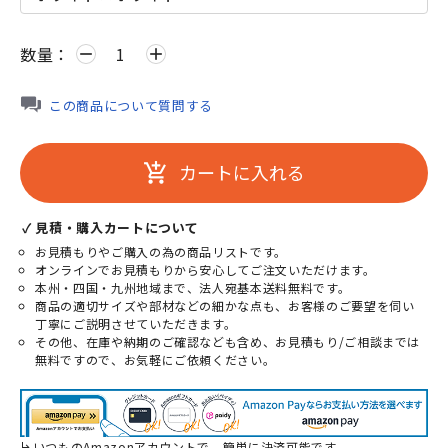
数量：
remove
add
この商品について質問する
カートに入れる
add_shopping_cart
✓ 見積・購入カートについて
お見積もりやご購入の為の商品リストです。
オンラインでお見積もりから安心してご注文いただけます。
本州・四国・九州地域まで、法人宛基本送料無料です。
商品の適切サイズや部材などの細かな点も、お客様のご要望を伺い
丁寧にご説明させていただきます。
その他、在庫や納期のご確認なども含め、お見積もり/ご相談までは
無料ですので、お気軽にご依頼ください。
いつものAmazonアカウントで、簡単に決済可能です。