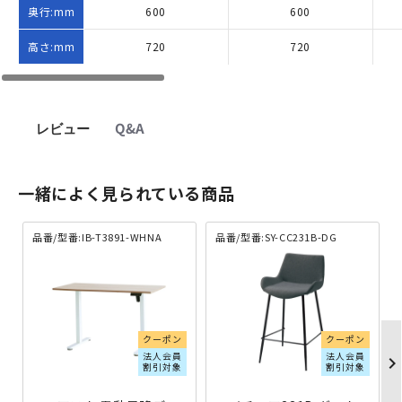
奥行:mm
600
600
高さ:mm
720
720
レビュー
Q&A
一緒によく見られている商品
品番/型番:IB-T3891-WHNA
品番/型番:SY-CC231B-DG
クーポン
クーポン
法人会員
法人会員
chevron_righ
割引対象
割引対象