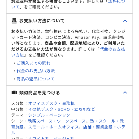
別途送料が発生する場合もございます。
詳しくは「
送料につ
いて
」をご確認ください。
expand_less
お支払い方法について
point_of_sale
お支払い方法は、銀行振込による先払い、代金引換、クレジ
ットカード決済、コンビニ決済、Amazon Pay、請求書後払
い等となります。
商品や金額、配送地域により、ご利用いた
だけるお支払い方法が異なります。
詳しくは「
代金のお支払
い方法
」をご確認ください。
→
ご購入までの流れ
→
代金のお支払い方法
→
商品の返品について
expand_less
類似商品を見つける
view_carousel
大分類：
オフィスデスク・事務机
中分類：
その他デスク・SOHO・立ち机など
テーマ：
シンプル・ベーシック
シーン：
執務スペース・ワークスペース
、
塾・スクール・教
育施設
、
スモール・ホームオフィス
、
店舗・商業施設・ホテ
ル
カラー：
ホワイト系
、
ベージュ系