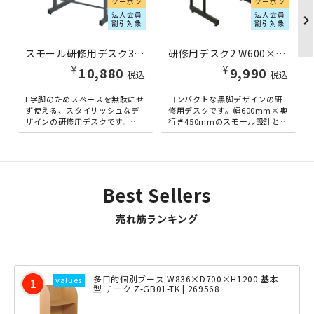
クーポン
クーポン
法人会員
法人会員
chevron_righ
割引対象
割引対象
スモール研修用デスク3 L字脚タイプ W600×D452×H700 ナチュラルC RY-JD36045L-N | 100514
研修用デスク2 W600×D450×H700 ナチュラルウッド DK2-6045-NW | 270098
¥
¥
10,880
9,990
税込
税込
L字脚のためスペースを無駄にせ
コンパクトな黒脚デザインの研
ず使える、スタイリッシュなデ
修用デスクです。幅600mm×奥
ザインの研修用デスクです。天
行き450mmのスモール設計とな
板は、幅650mm×奥行450mm
っており、限られたスペースを
と新JIS規格に適合...
有効に活用することが...
Best Sellers
売れ筋ランキング
多目的個別ブース W836×D700×H1200 基本
型 チーク Z-GB01-TK | 269568