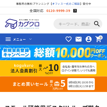
事務所の無料プランニング【
オフィス一式のご相談
】受付中
全国対応
0120-9999-39
search
favorite_border
mail
account_circle
shopping_cart
menu
メニュー
10
会社名・屋号をお持ちの方へ
trending_up
法人会員割引
ログイン状態で、いつでも適用
%OFF
5
8月6日(木) 10:30 から
まとめ買いセール
redeem
8月11日(火) 1:59 まで
万円OFF