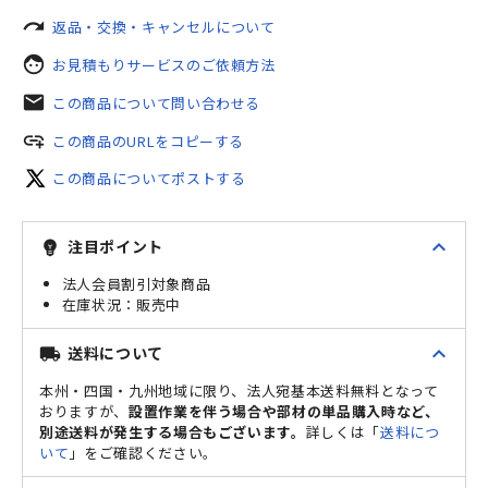
redo
返品・交換・キャンセルについて
face
お見積もりサービスのご依頼方法
mail
この商品について問い合わせる
add_link
この商品のURLをコピーする
この商品についてポストする
expand_less
注目ポイント
emoji_objects
法人会員割引対象商品
販売中
expand_less
送料について
local_shipping
本州・四国・九州地域に限り、法人宛基本送料無料となって
おりますが、
設置作業を伴う場合や部材の単品購入時など、
別途送料が発生する場合もございます。
詳しくは「
送料につ
いて
」をご確認ください。