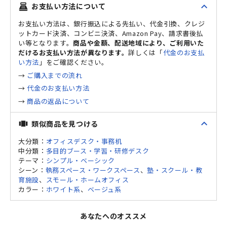
expand_less
お支払い方法について
point_of_sale
お支払い方法は、銀行振込による先払い、代金引換、クレジ
ットカード決済、コンビニ決済、Amazon Pay、請求書後払
い等となります。
商品や金額、配送地域により、ご利用いた
だけるお支払い方法が異なります。
詳しくは「
代金のお支払
い方法
」をご確認ください。
→
ご購入までの流れ
→
代金のお支払い方法
→
商品の返品について
expand_less
類似商品を見つける
view_carousel
大分類：
オフィスデスク・事務机
中分類：
多目的ブース・学習・研修デスク
テーマ：
シンプル・ベーシック
シーン：
執務スペース・ワークスペース
、
塾・スクール・教
育施設
、
スモール・ホームオフィス
カラー：
ホワイト系
、
ベージュ系
あなたへのオススメ