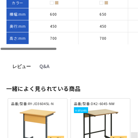
カラー
横幅:mm
600
650
奥行:mm
450
450
高さ:mm
700
700
レビュー
Q&A
一緒によく見られている商品
品番/型番:RY-JD36045L-N
品番/型番:DK2-6045-NW