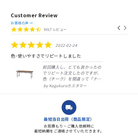
Customer Review
Reviews
お客様の声 →
Carousel
carousel
4.4
9017 レビュー
arrows
star
rating
5.0
2022-02-24
star
rating
色･使いやすさでリピートしました
前回購入し、とても良かったの
でリピート注文したのですが、
色（チーク）を間違って「ナチ
ュラル」としてしまいました。
Kagukuroカスタマー
注文確定時に気付き、変更メー
ルを送ると直ぐに対応ください
ました。商品到着も早く、品
local_shipping
質・使いやすさで満足していま
す。また、リピートするときは
最短当日出荷（商品限定）
よろしくお...
お見積もり・ご購入依頼時に
最短納期をご連絡させていただきます。