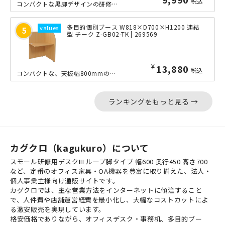
税込
コンパクトな黒脚デザインの研修用デスクです。幅600mm×奥行き450mmのスモ...
多目的個別ブース W818×D700×H1200 連結
型 チーク Z-GB02-TK | 269569
¥
13,880
税込
コンパクトな、天板幅800mmの個別ブースです。サイドパネルで一定のプライバシー...
ランキングをもっと見る →
カグクロ（kagukuro）について
スモール研修用デスクIII ループ脚タイプ 幅600 奥行450 高さ700
など、定番のオフィス家具・OA機器を豊富に取り揃えた、法人・
個人事業主様向け通販サイトです。
カグクロでは、主な営業方法をインターネットに傾注すること
で、人件費や店舗運営経費を最小化し、大幅なコストカットによ
る激安販売を実現しています。
格安価格でありながら、オフィスデスク・事務机、多目的ブー