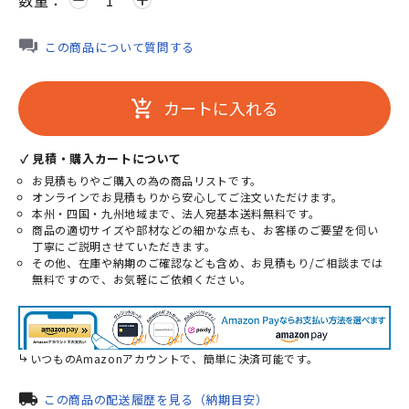
数量：
remove
add
この商品について質問する
カートに入れる
add_shopping_cart
✓ 見積・購入カートについて
お見積もりやご購入の為の商品リストです。
オンラインでお見積もりから安心してご注文いただけます。
本州・四国・九州地域まで、法人宛基本送料無料です。
商品の適切サイズや部材などの細かな点も、お客様のご要望を伺い
丁寧にご説明させていただきます。
その他、在庫や納期のご確認なども含め、お見積もり/ご相談までは
無料ですので、お気軽にご依頼ください。
いつものAmazonアカウントで、簡単に決済可能です。
local_shipping
この商品の配送履歴を見る（納期目安）