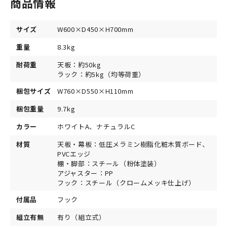
商品情報
サイズ
W600×D450×H700mm
重量
8.3kg
耐荷重
天板：約50kg
ラック：約5kg（均等荷重）
梱包サイズ
W760×D550×H110mm
梱包重量
9.7kg
カラー
ホワイトA、ナチュラルC
材質
天板・幕板：低圧メラミン樹脂化粧木質ボード、
PVCエッジ
棚・脚部：スチール（粉体塗装）
アジャスター：PP
フック：スチール（クロームメッキ仕上げ）
付属品
フック
組立有無
有り（組立式）