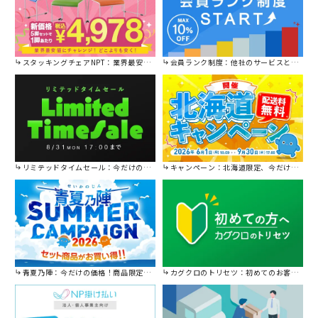
スタッキングチェアNPT：業界最安値に挑戦！
会員ランク制度：他社のサービスと比較してください。
リミテッドタイムセール：今だけの限定セール。
キャンペーン：北海道限定、今だけ送料無料！
青夏乃陣：今だけの価格！商品限定セール開催中です。
カグクロのトリセツ：初めてのお客様はこちら。