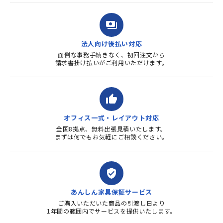
payments
法人向け後払い対応
面倒な事務手続きなく、初回注文から
請求書掛け払いがご利用いただけます。
thumb_up
オフィス一式・レイアウト対応
全国8拠点、無料出張見積いたします。
まずは何でもお気軽にご相談ください。
verified_user
あんしん家具保証サービス
ご購入いただいた商品の引渡し日より
1年間の範囲内でサービスを提供いたします。