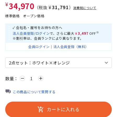
¥34,970
¥31,791
（税抜
）
消費税について
標準価格
オープン価格
✓ 会社名・屋号をお持ちの方へ
※
法人会員登録/ログイン
で、さらに最大
¥3,497
OFF
※割引率は、会員ランクにより異なります。
会員ログイン
｜
法人会員登録（無料）
数量：
remove
add
この商品について質問する
カートに入れる
add_shopping_cart