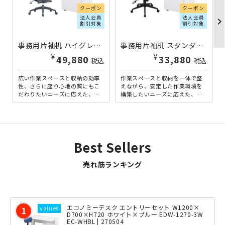
クーポン
クーポン
法人会員
法人会員
chevron_righ
割引対象
割引対象
事務用片袖机 ハイグレードセット W1200×D700×H700 ホワイト×ブラック KDS-127-AR-WHBBK | 270560
事務用片袖机 スタンダードセット W1200×D700×H700 ホワイト×ブラック KDS-127-SC-WHBK | 270552
¥
¥
49,880
33,880
税込
税込
広い作業スペースと収納の効率
作業スペースと収納を一体で整
性、さらに座り心地の質にもこ
えながら、安定した作業環境を
だわりたいニーズに応えた、片
構築したいニーズに応えた、片
袖机に高機能チェアを組み合わ
袖机に一番人気のファブリック
せた2点セットです。幅120...
チェアを組み合わせた2点セッ...
Best Sellers
売れ筋ランキング
エコノミーデスク エントリーセット W1200×
D700×H720 ホワイト×ブルー EDW-1270-3W
EC-WHBL | 270504