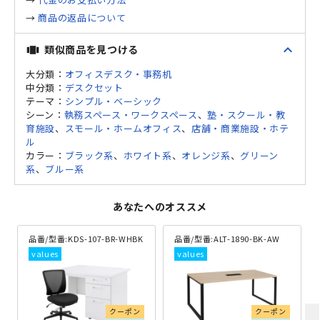
→
商品の返品について
expand_less
類似商品を見つける
view_carousel
大分類：
オフィスデスク・事務机
中分類：
デスクセット
テーマ：
シンプル・ベーシック
シーン：
執務スペース・ワークスペース
、
塾・スクール・教
育施設
、
スモール・ホームオフィス
、
店舗・商業施設・ホテ
ル
カラー：
ブラック系
、
ホワイト系
、
オレンジ系
、
グリーン
系
、
ブルー系
あなたへのオススメ
品番/型番:
KDS-107-BR-WHBK
品番/型番:
ALT-1890-BK-AW
クーポン
クーポン