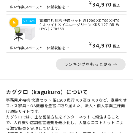
¥
34,970
税込
広い作業スペースと一体型収納を活かしながら、長時間でも快適な作業環境を整えたいニ...
事務用片袖机 快適セット W1200×D700×H70
0 ホワイト×イエローグリーン KDS-127-BR-W
HYG | 270558
¥
34,970
税込
広い作業スペースと一体型収納を活かしながら、長時間でも快適な作業環境を整えたいニ...
ランキングをもっと見る →
カグクロ（kagukuro）について
事務用片袖机 快適セット 幅1200 奥行700 高さ700 など、定番のオ
フィス家具・OA機器を豊富に取り揃えた、法人・個人事業主様向
け通販サイトです。
カグクロでは、主な営業方法をインターネットに傾注すること
で、人件費や店舗運営経費を最小化し、大幅なコストカットによ
る激安販売を実現しています。