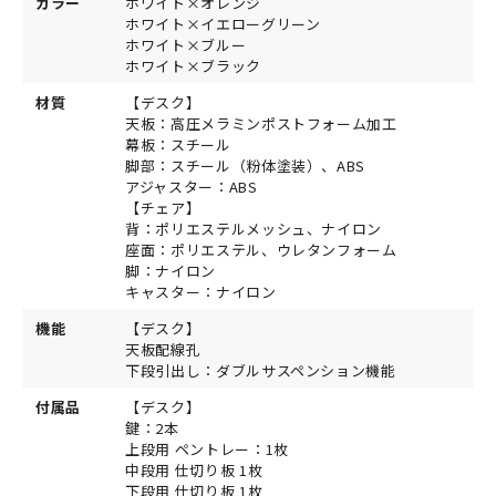
カラー
ホワイト×オレンジ
ホワイト×イエローグリーン
ホワイト×ブルー
ホワイト×ブラック
材質
【デスク】
天板：高圧メラミンポストフォーム加工
幕板：スチール
脚部：スチール（粉体塗装）、ABS
アジャスター：ABS
【チェア】
背：ポリエステルメッシュ、ナイロン
座面：ポリエステル、ウレタンフォーム
脚：ナイロン
キャスター：ナイロン
機能
【デスク】
天板配線孔
下段引出し：ダブルサスペンション機能
付属品
【デスク】
鍵：2本
上段用 ペントレー：1枚
中段用 仕切り板 1枚
下段用 仕切り板 1枚