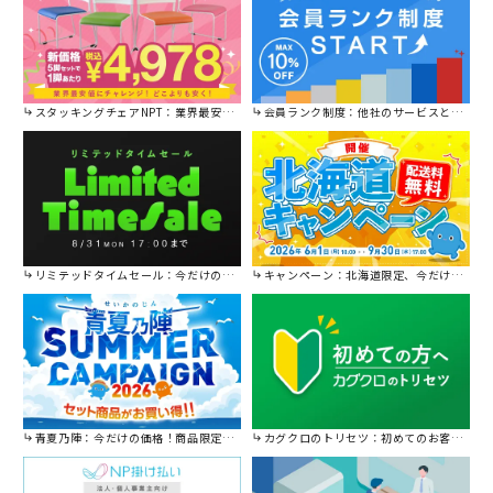
スタッキングチェアNPT：業界最安値に挑戦！
会員ランク制度：他社のサービスと比較してください。
リミテッドタイムセール：今だけの限定セール。
キャンペーン：北海道限定、今だけ送料無料！
青夏乃陣：今だけの価格！商品限定セール開催中です。
カグクロのトリセツ：初めてのお客様はこちら。