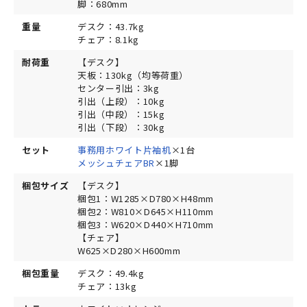
脚：680mm
重量
デスク：43.7kg
チェア：8.1kg
耐荷重
【デスク】
天板：130kg（均等荷重）
センター引出：3kg
引出（上段）：10kg
引出（中段）：15kg
引出（下段）：30kg
セット
事務用ホワイト片袖机
×1台
メッシュチェアBR
×1脚
梱包サイズ
【デスク】
梱包1：W1285×D780×H48mm
梱包2：W810×D645×H110mm
梱包3：W620×D440×H710mm
【チェア】
W625×D280×H600mm
梱包重量
デスク：49.4kg
チェア：13kg