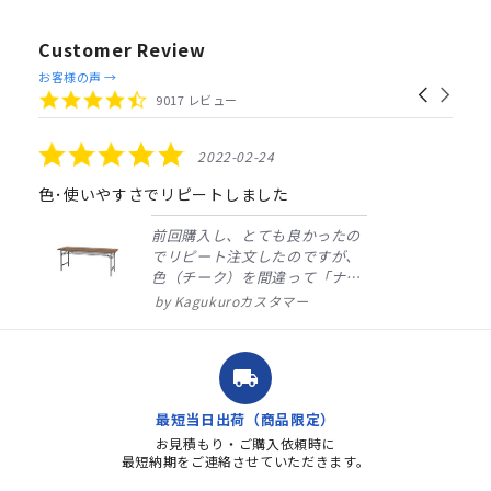
Customer Review
Reviews
お客様の声 →
Carousel
carousel
4.4
9017 レビュー
arrows
star
rating
5.0
2022-02-24
star
rating
色･使いやすさでリピートしました
前回購入し、とても良かったの
でリピート注文したのですが、
色（チーク）を間違って「ナチ
ュラル」としてしまいました。
Kagukuroカスタマー
注文確定時に気付き、変更メー
ルを送ると直ぐに対応ください
ました。商品到着も早く、品
local_shipping
質・使いやすさで満足していま
す。また、リピートするときは
最短当日出荷（商品限定）
よろしくお...
お見積もり・ご購入依頼時に
最短納期をご連絡させていただきます。