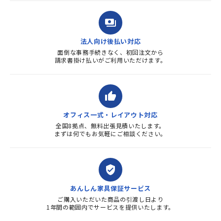
payments
法人向け後払い対応
面倒な事務手続きなく、初回注文から
請求書掛け払いがご利用いただけます。
thumb_up
オフィス一式・レイアウト対応
全国8拠点、無料出張見積いたします。
まずは何でもお気軽にご相談ください。
verified_user
あんしん家具保証サービス
ご購入いただいた商品の引渡し日より
1年間の範囲内でサービスを提供いたします。