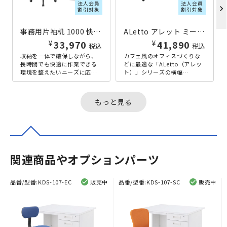
法人会員
法人会員
chevron_right
割引対象
割引対象
事務用片袖机 1000 快適セット ホワイト
ALetto アレット ミーティングテーブル W1800×D900×H720 その他木目
¥
¥
33,970
41,890
税込
税込
収納を一体で確保しながら、
カフェ風のオフィスづくりな
長時間でも快適に作業できる
どに最適な「ALetto（アレッ
環境を整えたいニーズに応え
ト）」シリーズの横幅
た、片袖机に一番人気のメッ
1800mmタイプのミーティン
シュチェアを組み合わせた2点
グテーブルです。重厚感のあ
セットで...
るブラ...
もっと見る
関連商品やオプションパーツ
品番/型番:
KDS-107-EC
販売中
品番/型番:
KDS-107-SC
販売中