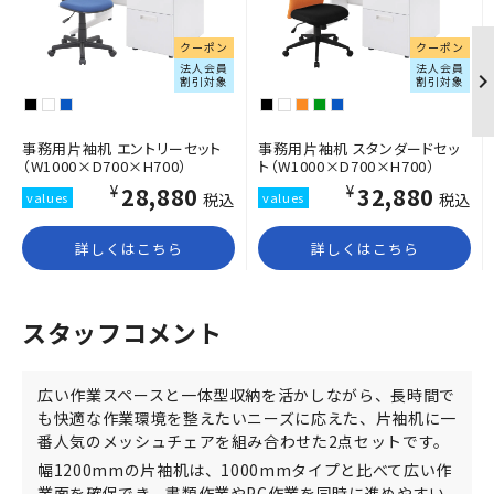
クーポン
クーポン
法人会員
法人会員
割引対象
割引対象
事務用片袖机 エントリーセット
事務用片袖机 スタンダードセッ
（W1000×D700×H700）
ト（W1000×D700×H700）
¥28,880
¥32,880
税込
税込
詳しくはこちら
詳しくはこちら
スタッフコメント
広い作業スペースと一体型収納を活かしながら、長時間で
も快適な作業環境を整えたいニーズに応えた、片袖机に一
番人気のメッシュチェアを組み合わせた2点セットです。
幅1200mmの片袖机は、1000mmタイプと比べて広い作
業面を確保でき、書類作業やPC作業を同時に進めやすい