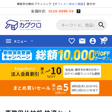
事務所の無料プランニング【
オフィス一式のご相談
】受付中
全国対応
0120-9999-39
search
favorite_border
mail
account_circle
shopping_cart
menu
メニュー
10
会社名・屋号をお持ちの方へ
trending_up
法人会員割引
ログイン状態で、いつでも適用
%OFF
5
8月6日(木) 10:30 から
まとめ買いセール
redeem
8月11日(火) 1:59 まで
万円OFF