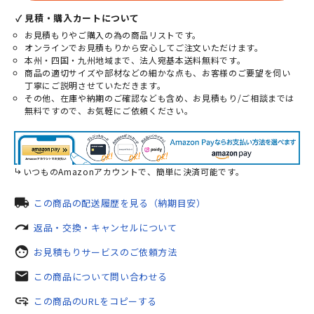
✓ 見積・購入カートについて
お見積もりやご購入の為の商品リストです。
オンラインでお見積もりから安心してご注文いただけます。
本州・四国・九州地域まで、法人宛基本送料無料です。
商品の適切サイズや部材などの細かな点も、お客様のご要望を伺い
丁寧にご説明させていただきます。
その他、在庫や納期のご確認なども含め、お見積もり/ご相談までは
無料ですので、お気軽にご依頼ください。
いつものAmazonアカウントで、簡単に決済可能です。
local_shipping
この商品の配送履歴を見る（納期目安）
redo
返品・交換・キャンセルについて
face
お見積もりサービスのご依頼方法
mail
この商品について問い合わせる
add_link
この商品のURLをコピーする