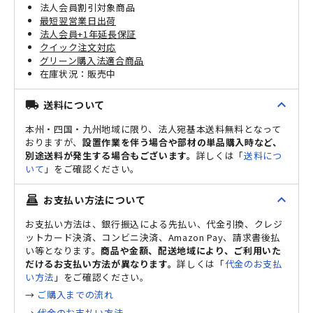
法人会員割引対象商品
最短翌営業日出荷
法人会員+1年延長保証
クイック注文対応
グリーン購入法適合商品
販売中
expand_less
送料について
local_shipping
本州・四国・九州地域に限り、法人宛基本送料無料となって
おりますが、
設置作業を伴う場合や部材の単品購入時など、
別途送料が発生する場合もございます。
詳しくは「
送料につ
いて
」をご確認ください。
expand_less
お支払い方法について
point_of_sale
お支払い方法は、銀行振込による先払い、代金引換、クレジ
ットカード決済、コンビニ決済、Amazon Pay、請求書後払
い等となります。
商品や金額、配送地域により、ご利用いた
だけるお支払い方法が異なります。
詳しくは「
代金のお支払
い方法
」をご確認ください。
→
ご購入までの流れ
→
代金のお支払い方法