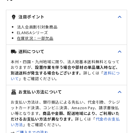
expand_less
注目ポイント
emoji_objects
法人会員割引対象商品
ELANSAシリーズ
一部欠品
expand_less
送料について
local_shipping
本州・四国・九州地域に限り、法人宛基本送料無料となって
おりますが、
設置作業を伴う場合や部材の単品購入時など、
別途送料が発生する場合もございます。
詳しくは「
送料につ
いて
」をご確認ください。
expand_less
お支払い方法について
point_of_sale
お支払い方法は、銀行振込による先払い、代金引換、クレジ
ットカード決済、コンビニ決済、Amazon Pay、請求書後払
い等となります。
商品や金額、配送地域により、ご利用いた
だけるお支払い方法が異なります。
詳しくは「
代金のお支払
い方法
」をご確認ください。
→
ご購入までの流れ