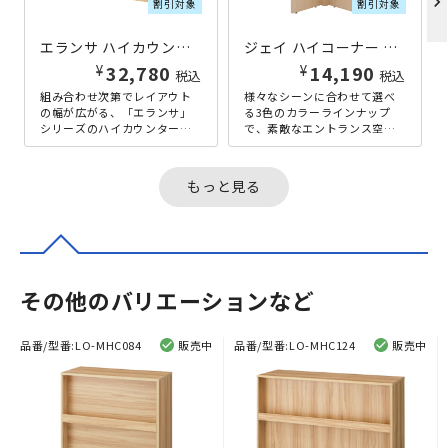
chevron_right
割引対象
割引対象
エランサ ハイカウンター W1200×D400×H1000 ナチュラル
ジェイ ハイコーナー W450×D450×H1000 ナチュラル
¥
¥
32,780
14,190
税込
税込
組み合わせ次第でレイアウト
様々なシーンに合わせて選べ
の幅が広がる、「エランサ」
る3色のカラーラインナップ
シリーズのハイカウンターの
で、素敵なエントランス空間
横幅1200mmタイプです。同
を実現する、「ジェイ」シリ
「エランサ」シリーズのコー
ーズの専用ハイコーナーとな
ナータ...
っておりま...
もっと見る
その他のバリエーションなど
品番/型番:
LO-MHC084
販売中
品番/型番:
LO-MHC124
販売中