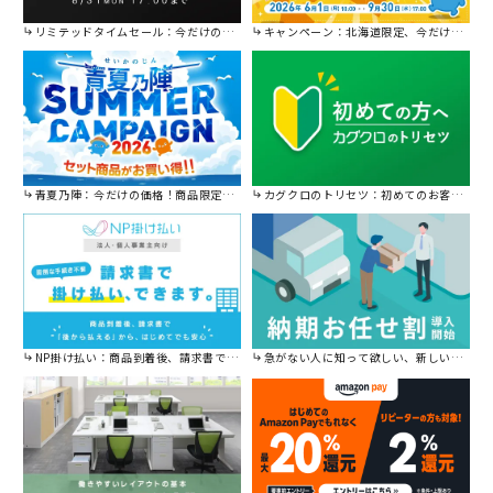
リミテッドタイムセール：今だけの限定セール。
キャンペーン：北海道限定、今だけ送料無料！
青夏乃陣：今だけの価格！商品限定セール開催中です。
カグクロのトリセツ：初めてのお客様はこちら。
NP掛け払い：商品到着後、請求書で後から払えます。
急がない人に知って欲しい、新しい割引を始めました。