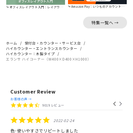
Amazon Pay：いつものアカウントで簡単に決済可能。
オフィスレイアウト入門：レイアウトの基本をご紹介。
特集一覧へ →
ホーム
受付台・カウンター・サービス台
ハイカウンター・エントランスカウンター
ハイカウンター：木製タイプ
エランサ ハイコーナー（W400×D400×H1000）
Customer Review
Reviews
お客様の声 →
Carousel
carousel
4.4
9019 レビュー
arrows
star
rating
5.0
2022-02-24
star
rating
色･使いやすさでリピートしました