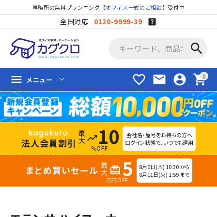
事務所の無料プランニング【
オフィス一式のご相談
】受付中
全国対応
0120-9999-39
search
favorite_border
mail
account_circle
shopping_cart
menu
メニュー
10
会社名・屋号をお持ちの方へ
trending_up
法人会員割引
ログイン状態で、いつでも適用
%OFF
5
8月6日(木) 10:30 から
まとめ買いセール
redeem
8月11日(火) 1:59 まで
万円OFF