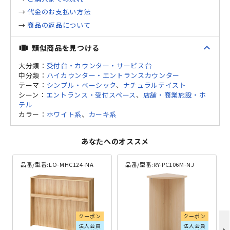
→
代金のお支払い方法
→
商品の返品について
expand_less
類似商品を見つける
view_carousel
大分類：
受付台・カウンター・サービス台
中分類：
ハイカウンター・エントランスカウンター
テーマ：
シンプル・ベーシック
、
ナチュラルテイスト
シーン：
エントランス・受付スペース
、
店舗・商業施設・ホ
テル
カラー：
ホワイト系
、
カーキ系
あなたへのオススメ
品番/型番:
LO-MHC124-NA
品番/型番:
RY-PC106M-NJ
クーポン
クーポン
法人会員
法人会員