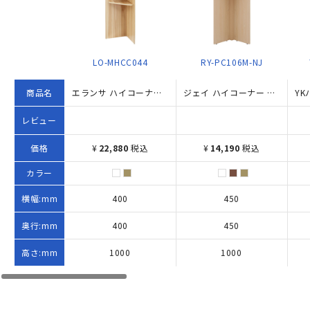
LO-MHCC044
RY-PC106M-NJ
商品名
エランサ ハイコーナー（W400×D400×H1000）
ジェイ ハイコーナー W450×D450×H1000 ナチュラル
レビュー
価格
¥
22,880
税込
¥
14,190
税込
カラー
横幅:mm
400
450
奥行:mm
400
450
高さ:mm
1000
1000