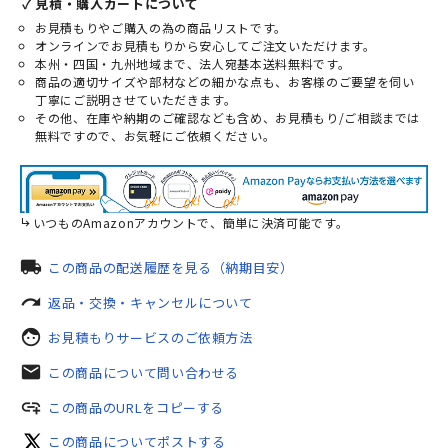
✓ 見積・購入カートについて
お見積もりやご購入の為の商品リストです。
オンラインでお見積もりから安心してご注文いただけます。
本州・四国・九州地域まで、法人宛基本送料無料です。
商品の適切サイズや部材などの細かな点も、お客様のご要望を伺い
丁寧にご説明させていただきます。
その他、在庫や納期のご確認なども含め、お見積もり/ご相談までは
無料ですので、お気軽にご依頼ください。
いつものAmazonアカウントで、簡単に決済可能です。
local_shipping
この商品の配送履歴を見る（納期目安）
redo
返品・交換・キャンセルについて
face
お見積もりサービスのご依頼方法
mail
この商品について問い合わせる
add_link
この商品のURLをコピーする
この商品についてポストする