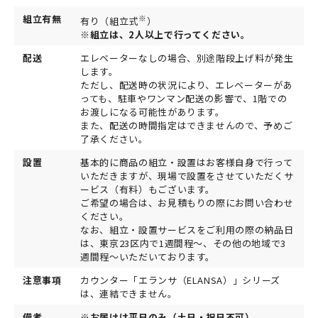
組立有無
※
有り（組立式
）
※組立は、2人以上で行ってください。
配送
エレベーターなしの場合、別途階段上げ料が発生
します。
ただし、配送時の状況により、エレベーターがあ
っても、駐車やワンマン配送の影響で、1階での
お渡しになる可能性があります。
また、配送の時間指定はできませんので、予めご
了承ください。
設置
基本的に商品の組立・設置はお客様自身で行って
いただきますが、現場で設置をさせていただくサ
ービス（有料）もございます。
ご希望の場合は、お見積もりの際にお問い合わせ
ください。
なお、組立・設置サービスをご利用の際の納品日
は、東京23区内で1週間程～、その他の地域で3
週間程～いただいております。
注意事項
カウンター「エランサ（ELANSA）」シリーズ
は、連結できません。
備考
※お届けは平日のみ（土日・祝日不可）。