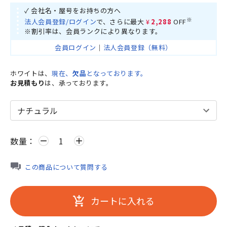
✓ 会社名・屋号をお持ちの方へ
※
法人会員登録/ログイン
で、さらに最大
¥2,288
OFF
※割引率は、会員ランクにより異なります。
会員ログイン
｜
法人会員登録（無料）
ホワイトは、
現在、
欠品
となっております。
お見積もり
は、承っております。
数量：
remove
add
この商品について質問する
カートに入れる
add_shopping_cart