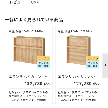
レビュー
Q&A
一緒によく見られている商品
品番/型番:LO-MHC124-NA
品番/型番:LO-MHC084-NA
クーポン
クーポン
法人会員
法人会員
chevron_righ
割引対象
割引対象
エランサ ハイカウンター W1200×D400×H1000 ナチュラル LO-MHC124-NA | 187563
エランサ ハイカウンター W800×D400×H1000 ナチュラル LO-MHC084-NA | 187561
¥
¥
32,780
27,280
税込
税込
組み合わせ次第でレイアウトの
組み合わせ次第でレイアウトの
幅が広がる、「エランサ」シリ
幅が広がる、「エランサ」シリ
ーズのハイカウンターの横幅120
ーズのハイカウンターの横幅800
0mmタイプです。同「エラン
mmタイプです。同「エラン
サ」シリーズのコーナータ...
サ」シリーズのコーナータイ...