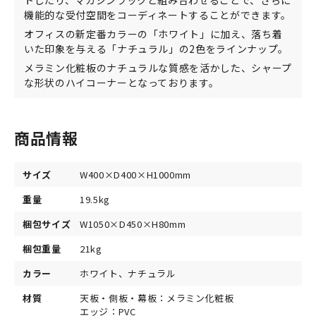
トしたり、マガジンラックと組み合わせることで、さらに
機能的な受付空間をコーディネートすることができます。
オフィスの新定番カラーの「ホワイト」に加え、落ち着
いた印象を与える「ナチュラル」の2色をラインナップ。
メラミン化粧板のナチュラルな質感を活かした、シャープ
な形状のハイコーナーとなっております。
商品情報
サイズ
W400×D400×H1000mm
重量
19.5kg
梱包サイズ
W1050×D450×H80mm
梱包重量
21kg
カラー
ホワイト、ナチュラル
材質
天板・側板・幕板：メラミン化粧板
エッジ：PVC