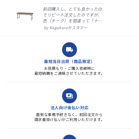
前回購入し、とても良かったの
でリピート注文したのですが、
色（チーク）を間違って「ナチ
ュラル」としてしまいました。
Kagukuroカスタマー
注文確定時に気付き、変更メー
ルを送ると直ぐに対応ください
ました。商品到着も早く、品
local_shipping
質・使いやすさで満足していま
す。また、リピートするときは
最短当日出荷（商品限定）
よろしくお...
お見積もり・ご購入依頼時に
最短納期をご連絡させていただきます。
payments
法人向け後払い対応
面倒な事務手続きなく、初回注文から
請求書掛け払いがご利用いただけます。