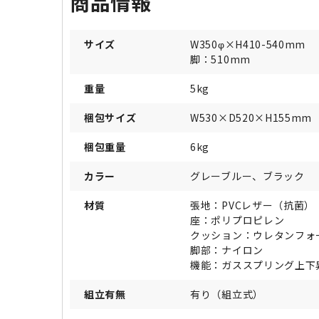
商品情報
サイズ
W350φ×H410-540mm
脚：510mm
重量
5kg
梱包サイズ
W530×D520×H155mm
梱包重量
6kg
カラー
グレーブルー、ブラック
材質
張地：PVCレザー（抗菌）
座：ポリプロピレン
クッション：ウレタンフォ
脚部：ナイロン
機能：ガススプリング上下
組立有無
有り（組立式）