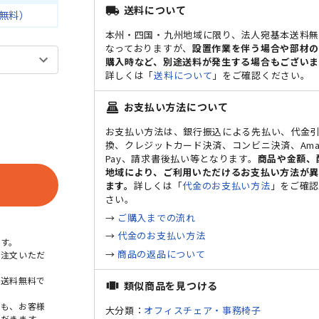
送料について
local_shipping
無料）
本州・四国・九州地域に限り、法人宛基本送料
なっておりますが、
設置作業を伴う場合や部材
購入時など、別途送料が発生する場合もございま
詳しくは「
送料について
」をご確認ください。
お支払い方法について
point_of_sale
お支払い方法は、銀行振込による先払い、代金
換、クレジットカード決済、コンビニ決済、Ama
Pay、請求書後払い等となります。
商品や金額、
地域により、ご利用いただけるお支払い方法が
ます。
詳しくは「
代金のお支払い方法
」をご確
さい。
→
ご購入までの流れ
→
代金のお支払い方法
す。
→
商品の返品について
ご注文いただ
本送料無料で
類似商品を見つける
view_carousel
点も、お客様
大分類：
オフィスチェア・事務椅子
だきます。