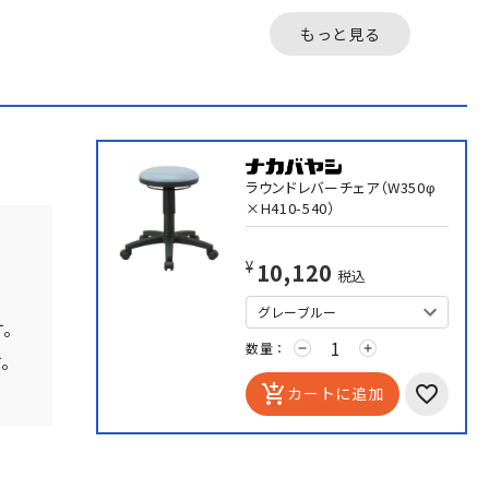
クテーブルです。高さ
チです。シーンやお好
740mmと、座り作業にち
に合わせて、豊富な4
もっと見る
ょ...
中か...
ラウンドレバーチェア（W350φ
×H410-540）
で
¥10,120
税込
す。
数量：
remove
add
す。
add_shopping_cart
カートに追加