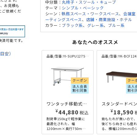
中分類：
丸椅子・スツール・キューブ
め、お見積も
テーマ：
シンプル・ベーシック
にご依頼くだ
シーン：
執務スペース・ワークスペース
、
会議室
ーティングスペース
、
店舗・商業施設・ホテル
カラー：
ブラック系
、
グレー系
、
ブルー系
決済可能です。
あなたへのオススメ
期目安）
品番/型番:
YI-SUPU1275-WW
品番/型番:
YK-BCF1245-
て
法
クーポン
クー
法人会員
法人
割引対象
割引
ワンタッチ移動式ワークテーブル W1200×D750×H740 ホワイト
¥
¥
44,880
18,590
税込
耐荷重150kgで軽作業に
背もたれが無いので
最適化された、幅
後どちら向きにも座
1200mm×奥行750mm
る、横幅1200mmの
のワンタッチ移動式ワー
プルなスタンダード