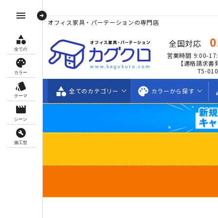
arrow_circle_right
menu
オフィス家具・パーテーションの専門店
category
0
全国対応
全ての
営業時間 9:00-17:
palette
【適格請求書
T5-01
カラー
style
category
palette
s
全ての
カテゴリー
カラーから
探す
テーマ
movie_creation
シーン
build_circle
施工型