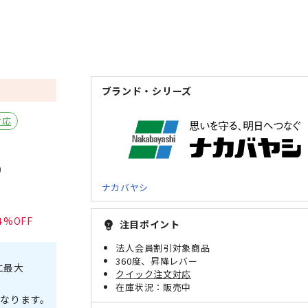
ブランド・シリーズ
対応
）
ナカバヤシ
4
注目ポイント
emoji_objects
法人会員割引対象商品
360度、昇降レバー
に最大
クイック注文対応
販売中
なります。