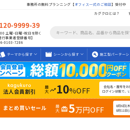
事務所の無料プランニング【
オフィス一式のご相談
】受付中
カグクロとは？
120-9999-39
00
土曜・日曜・祝日を除く
発行事業者登録番号】
06-0103-7286
tyle
movie_creation
build_circle
テーマから
探す
シーンから
探す
施工型
パーテーシ
10
会社名・屋号をお
%OFF
trending_up
法人会員割引
ログイン状態で、
5
8月6日(木)
まとめ買いセール
万円OFF
redeem
8月11日(火