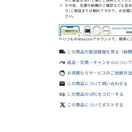
その他、在庫や納期のご確認なども含
り/ご相談までは無料ですので、お気軽
さい。
いつものAmazonアカウントで、簡単に
local_shipping
この商品の配送履歴を見る（納
redo
返品・交換・キャンセルについ
face
お見積もりサービスのご依頼方
mail
この商品について問い合わせる
add_link
この商品のURLをコピーする
この商品についてポストする