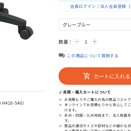
会員ログイン
｜
法人会員登録（
数量：
remove
add
この商品について質問する
カートに入れる
add_shopping_cart
✓ 見積・購入カートについて
お見積もりやご購入の為の商品リストで
410-540）
オンラインでお見積もりから安心して
けます。
本州・四国・九州地域まで、法人宛基
す。
商品の適切サイズや部材などの細かな
のご要望を伺い丁寧にご説明させていた