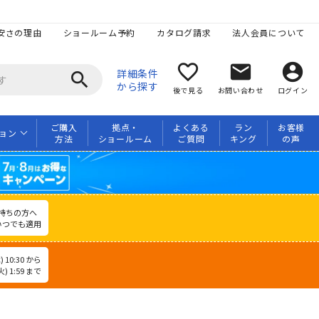
安さの理由
ショールーム予約
カタログ請求
法人会員について
favorite_border
mail
account_circle
詳細条件
search
から探す
後で見る
お問い合わせ
ログイン
ご購入
拠点・
よくある
ラン
お客様
ョン
方法
ショールーム
ご質問
キング
の声
持ちの方へ
いつでも適用
 10:30 から
) 1:59 まで