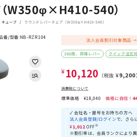
350φ×H410-540）
・キューブ
ラウンドレバーチェア（W350φ×H410-540）
品番/型番:
NB-RZR104
法人会員割引対象商品
360度、昇降レバー
クイック注文
10,120
¥
¥9,200
（税抜
消費税について
標準価格
¥18,040
4
✓ 会社名・屋号をお持ちの方へ
法人会員登録/ログイン
で、さら
※
¥1,012
OFF
※割引率は、会員ランクにより異