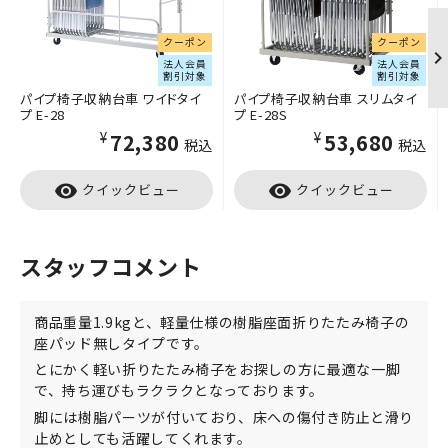
クーポン
クーポン
法人会員
法人会員
割引対象
割引対象
パイプ椅子収納台車 ワイドタイ
パイプ椅子収納台車 スリムタイ
プ E-28
プ E-28S
¥72,380
¥53,680
税込
税込
visibility
visibility
クイックビュー
クイックビュー
スタッフコメント
商品重量1.9kgと、軽量仕様の樹脂座面折りたたみ椅子の
座パッド無しタイプです。
とにかく軽い折りたたみ椅子をお探しの方に最適な一脚
で、持ち運びもラクラクとなっております。
脚には樹脂パーツが付いており、床への傷付き防止と滑り
止めとしても活躍してくれます。