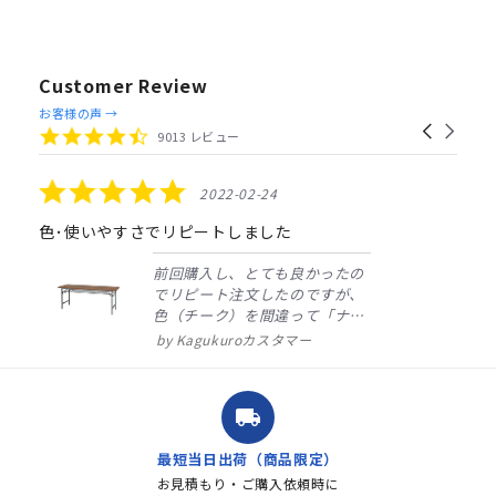
Customer Review
Reviews
お客様の声 →
Carousel
carousel
4.4
9013 レビュー
arrows
star
rating
5.0
2022-02-24
star
rating
色･使いやすさでリピートしました
前回購入し、とても良かったの
でリピート注文したのですが、
色（チーク）を間違って「ナチ
ュラル」としてしまいました。
Kagukuroカスタマー
注文確定時に気付き、変更メー
ルを送ると直ぐに対応ください
ました。商品到着も早く、品
local_shipping
質・使いやすさで満足していま
す。また、リピートするときは
最短当日出荷（商品限定）
よろしくお...
お見積もり・ご購入依頼時に