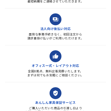
最短納期をご連絡させていただきます。
payments
法人向け後払い対応
面倒な事務手続きなく、初回注文から
請求書掛け払いがご利用いただけます。
thumb_up
オフィス一式・レイアウト対応
全国8拠点、無料出張見積いたします。
まずは何でもお気軽にご相談ください。
verified_user
あんしん家具保証サービス
ご購入いただいた商品の引渡し日より