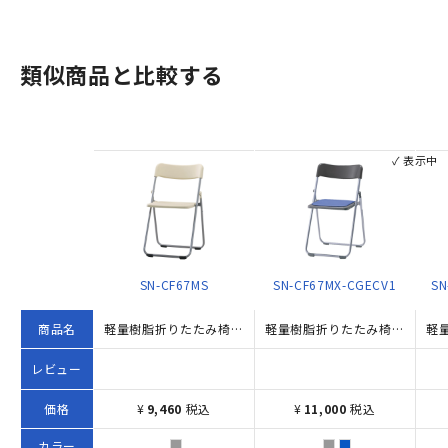
類似商品と比較する
✓ 表示中
SN-CF67MS
SN-CF67MX-CGECV1
SN
商品名
軽量樹脂折りたたみ椅子（W440×D438×H735）
軽量樹脂折りたたみ椅子 レザー張り座パッド付き W440×D438×H735 ブルー
レビュー
価格
¥
9,460
税込
¥
11,000
税込
カラー