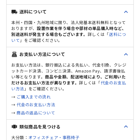
expand_less
送料について
local_shipping
本州・四国・九州地域に限り、法人宛基本送料無料となって
おりますが、
設置作業を伴う場合や部材の単品購入時など、
別途送料が発生する場合もございます。
詳しくは「
送料につ
いて
」をご確認ください。
expand_less
お支払い方法について
point_of_sale
お支払い方法は、銀行振込による先払い、代金引換、クレジ
ットカード決済、コンビニ決済、Amazon Pay、請求書後払
い等となります。
商品や金額、配送地域により、ご利用いた
だけるお支払い方法が異なります。
詳しくは「
代金のお支払
い方法
」をご確認ください。
→
ご購入までの流れ
→
代金のお支払い方法
→
商品の返品について
expand_less
類似商品を見つける
view_carousel
大分類：
オフィスチェア・事務椅子