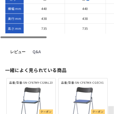
横幅:mm
440
440
奥行:mm
438
438
高さ:mm
735
735
レビュー
Q&A
一緒によく見られている商品
品番/型番:SN-CF67MY-CGRAL23
品番/型番:SN-CF67MX-CGECV1
クーポン
クーポン