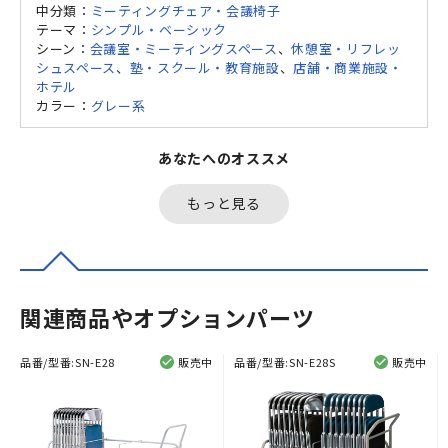
中分類：
ミーティングチェア・会議椅子
テーマ：
シンプル・ベーシック
シーン：
会議室・ミーティングスペース
、
休憩室・リフレッ
シュスペース
、
塾・スクール・教育施設
、
店舗・商業施設・
ホテル
カラー：
グレー系
あなたへのオススメ
もっと見る
関連商品やオプションパーツ
品番/型番:
SN-E28
販売中
品番/型番:
SN-E28S
販売中