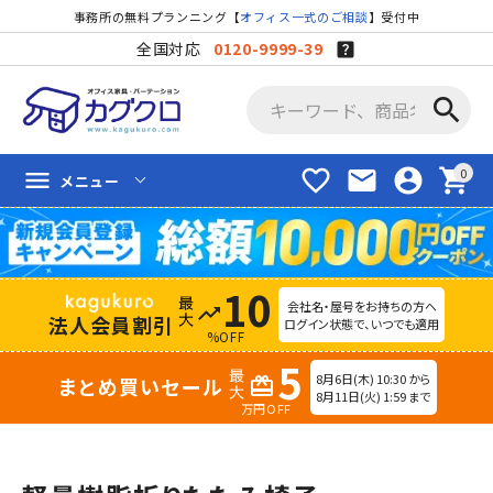
事務所の無料プランニング【
オフィス一式のご相談
】受付中
全国対応
0120-9999-39
search
favorite_border
mail
account_circle
shopping_cart
menu
メニュー
10
会社名・屋号をお持ちの方へ
trending_up
法人会員割引
ログイン状態で、いつでも適用
%OFF
5
8月6日(木) 10:30 から
まとめ買いセール
redeem
8月11日(火) 1:59 まで
万円OFF