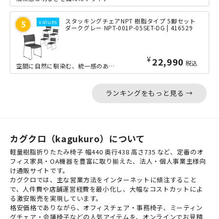
スタッキングチェアNPT 樹脂タイプ 5脚セット
ダークグレー NPT-001P-05SET-DG | 416529
¥
22,990
税込
空間に自然に馴染む、統一感のあるワントーンカラーが魅力のスタッキングチェアです。...
ランキングをもっと見る →
カグクロ（kagukuro）について
軽量樹脂折りたたみ椅子 幅440 奥行438 高さ735 など、定番のオ
フィス家具・OA機器を豊富に取り揃えた、法人・個人事業主様向
け通販サイトです。
カグクロでは、主な営業方法をインターネットに傾注すること
で、人件費や店舗運営経費を最小化し、大幅なコストカットによ
る激安販売を実現しています。
格安価格でありながら、オフィスチェア・事務椅子、ミーティン
グチェア・会議椅子などの人気アイテムを、オンラインでお見積