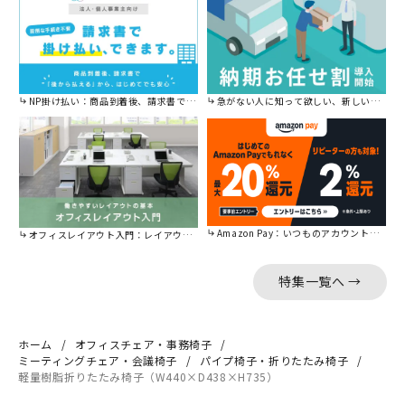
NP掛け払い：商品到着後、請求書で後から払えます。
急がない人に知って欲しい、新しい割引を始めました。
Amazon Pay：いつものアカウントで簡単に決済可能。
オフィスレイアウト入門：レイアウトの基本をご紹介。
特集一覧へ →
ホーム
オフィスチェア・事務椅子
ミーティングチェア・会議椅子
パイプ椅子・折りたたみ椅子
軽量樹脂折りたたみ椅子（W440×D438×H735）