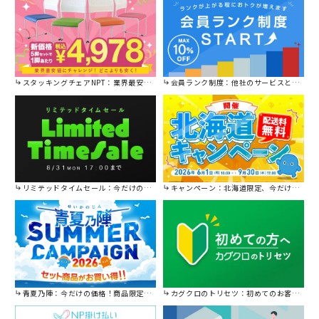
スタッキングチェアNPT：業界最安値に挑戦！
会員ランク制度：他社のサービスと比較してください。
リミテッドタイムセール：今だけの限定セール。
キャンペーン：北海道限定、今だけ送料無料！
青夏乃陣：今だけの価格！商品限定セール開催中です。
カグクロのトリセツ：初めてのお客様はこちら。