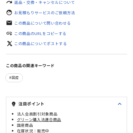
redo
返品・交換・キャンセルについて
face
お見積もりサービスのご依頼方法
mail
この商品について問い合わせる
add_link
この商品のURLをコピーする
この商品についてポストする
この商品の関連キーワード
国産
expand_less
注目ポイント
emoji_objects
法人会員割引対象商品
グリーン購入法適合商品
国産商品
販売中