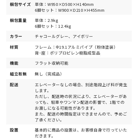
梱包サイズ
単体：W950×D500×H140mm
6脚セット：W900×D210×H455mm
梱包重量
単体：2.9kg
6脚セット：12.4kg
カラー
チャコールグレー、アイボリー
材質
フレーム：Φ19.1アルミパイプ（粉体塗装）
背･座：ポリプロピレン樹脂成型品
機能
フラット収納可能
組立有無
無し（完成品）
配送
エレベーターなしの場合、別途階段上げ料が発生
します。
ただし、配送時の状況により、エレベーターがあ
っても、駐車やワンマン配送の影響で、1階での
お渡しになる可能性があります。
また、配送の時間指定はできませんので、予めご
了承ください。
設置
基本的に商品の設置は、お客様自身で行っていた
だきます。