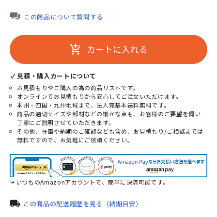
この商品について質問する
カートに入れる
add_shopping_cart
✓ 見積・購入カートについて
お見積もりやご購入の為の商品リストです。
オンラインでお見積もりから安心してご注文いただけます。
本州・四国・九州地域まで、法人宛基本送料無料です。
商品の適切サイズや部材などの細かな点も、お客様のご要望を伺い
丁寧にご説明させていただきます。
その他、在庫や納期のご確認なども含め、お見積もり/ご相談までは
無料ですので、お気軽にご依頼ください。
いつものAmazonアカウントで、簡単に決済可能です。
local_shipping
この商品の配送履歴を見る（納期目安）