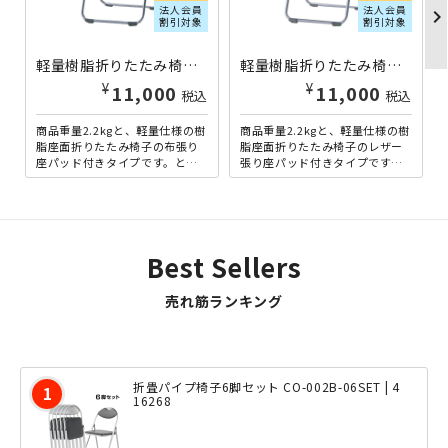
法人会員
法人会員
chevron_righ
割引対象
割引対象
軽量樹脂折りたたみ椅子 布張り座パッド付き 単体 ブルー/ファブリック×チャコールグレー SN-CF67MY-CGRAL23 | 692286
軽量樹脂折りたたみ椅子 レザー張り座パッド付き 単体 ブルー/レザー×チャコールグレー SN-CF67MX-CGECV1 | 692297
¥
¥
11,000
11,000
税込
税込
商品重量2.2kgと、軽量仕様の樹
商品重量2.2kgと、軽量仕様の樹
脂座面折りたたみ椅子の布張り
脂座面折りたたみ椅子のレザー
座パッド付きタイプです。とに
張り座パッド付きタイプです。
かく軽い折りたたみ椅子をお探
とにかく軽い折りたたみ椅子を
しの方に最適な一脚で、...
お探しの方に最適な一脚...
Best Sellers
売れ筋ランキング
折畳パイプ椅子6脚セット CO-002B-06SET | 4
16268