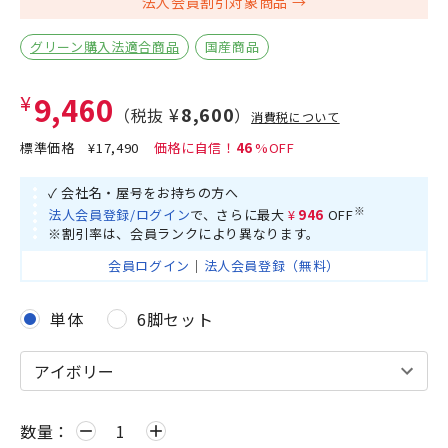
法人会員割引対象商品
グリーン購入法適合商品
国産商品
¥9,460
¥8,600
（税抜
）
消費税について
標準価格
¥17,490
46
✓ 会社名・屋号をお持ちの方へ
※
法人会員登録/ログイン
で、さらに最大
¥946
OFF
※割引率は、会員ランクにより異なります。
会員ログイン
｜
法人会員登録（無料）
単体
6脚セット
数量：
remove
add