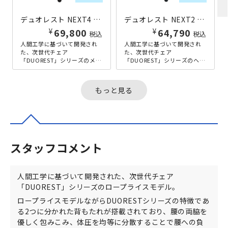
デュオレスト NEXT4 W690×D650-710×H885-1025 ブラック
デュオレスト NEXT2 W690×D630-710×H875-1020 ブルー
¥
¥
69,800
64,790
税込
税込
人間工学に基づいて開発され
人間工学に基づいて開発され
た、次世代チェア
た、次世代チェア
「DUOREST」シリーズのメッ
「DUOREST」シリーズのヘッ
シュ座面タイプが登場。当シ
ドレスト無しタイプ。当シリ
リーズならではの左右に分か
ーズならではの2つに分かれた
れた背もたれが...
背もたれは、...
もっと見る
スタッフコメント
人間工学に基づいて開発された、次世代チェア
「DUOREST」シリーズのロープライスモデル。
ロープライスモデルながらDUORESTシリーズの特徴であ
る2つに分かれた背もたれが搭載されており、腰の両脇を
優しく包みこみ、体圧を均等に分散することで腰への負