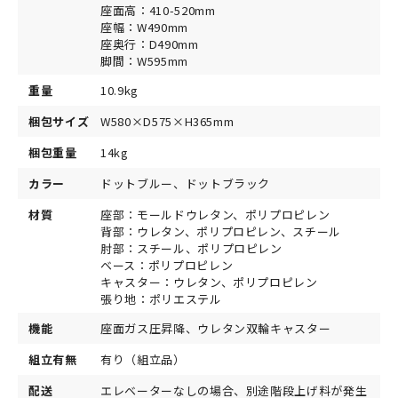
座面高：410-520mm
座幅：W490mm
座奥行：D490mm
脚間：W595mm
重量
10.9kg
梱包サイズ
W580×D575×H365mm
梱包重量
14kg
カラー
ドットブルー、ドットブラック
材質
座部：モールドウレタン、ポリプロピレン
背部：ウレタン、ポリプロピレン、スチール
肘部：スチール、ポリプロピレン
ベース：ポリプロピレン
キャスター：ウレタン、ポリプロピレン
張り地：ポリエステル
機能
座面ガス圧昇降、ウレタン双輪キャスター
組立有無
有り（組立品）
配送
エレベーターなしの場合、別途階段上げ料が発生