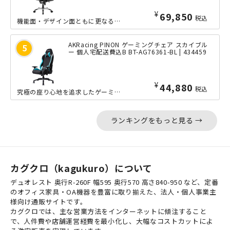
¥
69,850
税込
機能面・デザイン面ともに更なる進化を遂げた、AKRacing（エーケーレーシング...
AKRacing PINON ゲーミングチェア スカイブル
ー 個人宅配送費込B BT-AG76361-BL | 434459
¥
44,880
税込
究極の座り心地を追求したゲーミングチェア、AKRacing（エーケーレーシング）...
ランキングをもっと見る →
カグクロ（kagukuro）について
デュオレスト 奥行R-260F 幅595 奥行570 高さ840-950 など、定番
のオフィス家具・OA機器を豊富に取り揃えた、法人・個人事業主
様向け通販サイトです。
カグクロでは、主な営業方法をインターネットに傾注すること
で、人件費や店舗運営経費を最小化し、大幅なコストカットによ