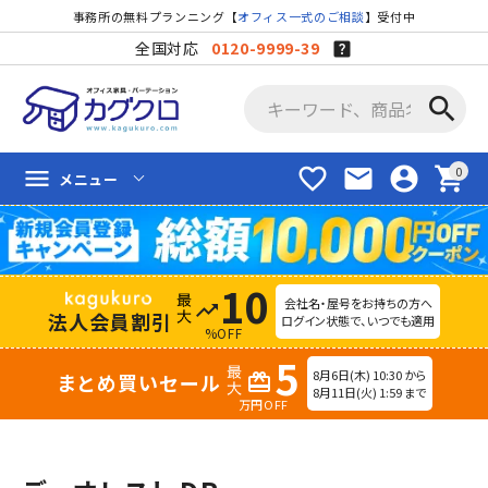
事務所の無料プランニング【
オフィス一式のご相談
】受付中
全国対応
0120-9999-39
search
favorite_border
mail
account_circle
shopping_cart
menu
メニュー
10
会社名・屋号をお持ちの方へ
trending_up
法人会員割引
ログイン状態で、いつでも適用
%OFF
5
8月6日(木) 10:30 から
まとめ買いセール
redeem
8月11日(火) 1:59 まで
万円OFF