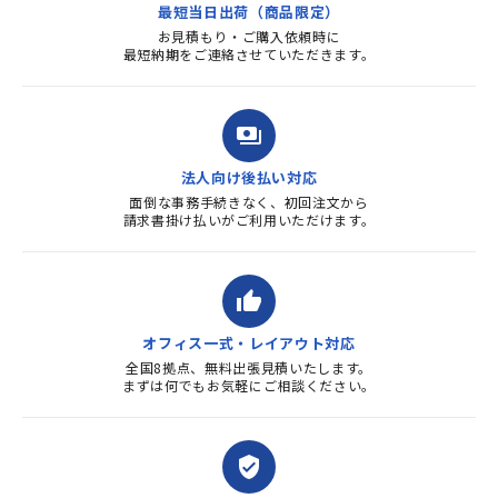
最短当日出荷（商品限定）
よろしくお...
お見積もり・ご購入依頼時に
最短納期をご連絡させていただきます。
payments
法人向け後払い対応
面倒な事務手続きなく、初回注文から
請求書掛け払いがご利用いただけます。
thumb_up
オフィス一式・レイアウト対応
全国8拠点、無料出張見積いたします。
まずは何でもお気軽にご相談ください。
verified_user