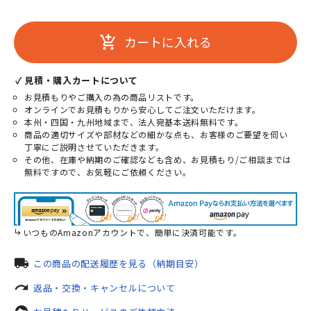
カートに入れる
add_shopping_cart
✓ 見積・購入カートについて
お見積もりやご購入の為の商品リストです。
オンラインでお見積もりから安心してご注文いただけます。
本州・四国・九州地域まで、法人宛基本送料無料です。
商品の適切サイズや部材などの細かな点も、お客様のご要望を伺い
丁寧にご説明させていただきます。
その他、在庫や納期のご確認なども含め、お見積もり/ご相談までは
無料ですので、お気軽にご依頼ください。
いつものAmazonアカウントで、簡単に決済可能です。
local_shipping
この商品の配送履歴を見る（納期目安）
redo
返品・交換・キャンセルについて