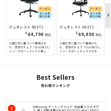
クーポン
クーポン
法人会員
法人会員
chevron_righ
割引対象
割引対象
デュオレスト NEXT2 ダークブルー DW-NEXT2-BL | 329122
デュオレスト NEXT1 ブラック DW-NEXT1-BK | 329112
¥
¥
64,790
69,850
税込
税込
人間工学に基づいて開発され
人間工学に基づいて開発され
た、次世代チェア「DUOREST」
た、次世代チェア「DUOREST」
シリーズのヘッドレスト無しタ
シリーズのヘッドレスト付きタ
イプ。当シリーズならではの2つ
イプ。当シリーズならではの2つ
に分かれた背もたれは、...
に分かれた背もたれは、...
Best Sellers
売れ筋ランキング
AKRacing ゲーミングチェア 本田翼コラボモデ
ル 個人宅配送費込B BT-AG76351-WH | 43657