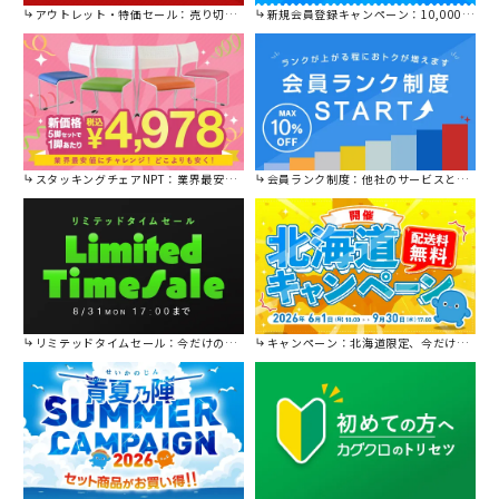
アウトレット・特価セール：売り切れ御免の特別価格！
新規会員登録キャンペーン：10,000円OFFクーポン進呈中！
スタッキングチェアNPT：業界最安値に挑戦！
会員ランク制度：他社のサービスと比較してください。
リミテッドタイムセール：今だけの限定セール。
キャンペーン：北海道限定、今だけ送料無料！