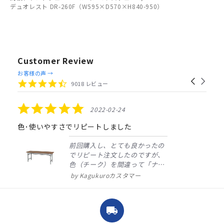
デュオレスト DR-260F（W595×D570×H840-950）
Customer Review
Reviews
お客様の声 →
Carousel
carousel
4.4
9018 レビュー
arrows
star
rating
5.0
2022-02-24
star
rating
色･使いやすさでリピートしました
前回購入し、とても良かったの
でリピート注文したのですが、
色（チーク）を間違って「ナチ
ュラル」としてしまいました。
Kagukuroカスタマー
注文確定時に気付き、変更メー
ルを送ると直ぐに対応ください
ました。商品到着も早く、品
local_shipping
質・使いやすさで満足していま
す。また、リピートするときは