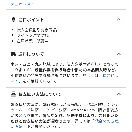
デュオレスト
expand_less
注目ポイント
emoji_objects
法人会員割引対象商品
クイック注文対応
販売中
expand_less
送料について
local_shipping
本州・四国・九州地域に限り、法人宛基本送料無料となって
おりますが、
設置作業を伴う場合や部材の単品購入時など、
別途送料が発生する場合もございます。
詳しくは「
送料につ
いて
」をご確認ください。
expand_less
お支払い方法について
point_of_sale
お支払い方法は、銀行振込による先払い、代金引換、クレジ
ットカード決済、コンビニ決済、Amazon Pay、請求書後払
い等となります。
商品や金額、配送地域により、ご利用いた
だけるお支払い方法が異なります。
詳しくは「
代金のお支払
い方法
」をご確認ください。