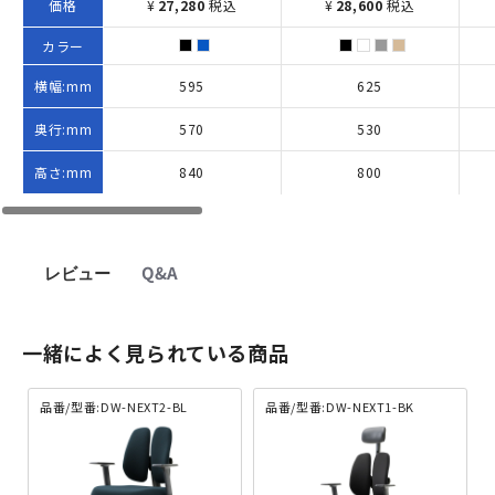
価格
¥
27,280
税込
¥
28,600
税込
カラー
横幅:mm
595
625
奥行:mm
570
530
高さ:mm
840
800
レビュー
Q&A
一緒によく見られている商品
品番/型番:DW-NEXT2-BL
品番/型番:DW-NEXT1-BK