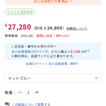
法人会員割引対象商品
クイック注文対応
¥27,280
¥24,800
（税抜
）
消費税について
標準価格
¥38,280
29
✓ 会社名・屋号をお持ちの方へ
※
法人会員登録/ログイン
で、さらに最大
¥2,728
OFF
※割引率は、会員ランクにより異なります。
会員ログイン
｜
法人会員登録（無料）
数量：
remove
add
この商品について質問する