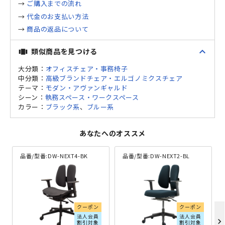
→
ご購入までの流れ
→
代金のお支払い方法
→
商品の返品について
expand_less
類似商品を見つける
view_carousel
大分類：
オフィスチェア・事務椅子
中分類：
高級ブランドチェア・エルゴノミクスチェア
テーマ：
モダン・アヴァンギャルド
シーン：
執務スペース・ワークスペース
カラー：
ブラック系
、
ブルー系
あなたへのオススメ
品番/型番:
DW-NEXT4-BK
品番/型番:
DW-NEXT2-BL
クーポン
クーポン
法人会員
法人会員
chevron_right
割引対象
割引対象