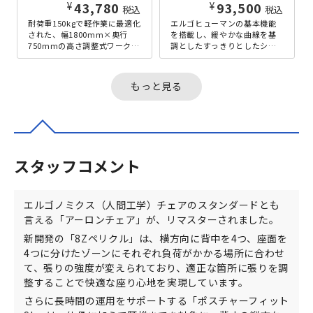
¥
¥
43,780
93,500
税込
税込
耐荷重150kgで軽作業に最適化
エルゴヒューマンの基本機能
された、幅1800mm×奥行
を搭載し、緩やかな曲線を基
750mmの高さ調整式ワークテ
調としたすっきりとしたシャ
ーブルです。高さを400～
ープなデザインが魅力のエン
575mmの間で25mm...
ジョイ2のロータイプ。人気の
エルゴヒ...
もっと見る
スタッフコメント
エルゴノミクス（人間工学）チェアのスタンダードとも
言える「アーロンチェア」が、リマスターされました。
新開発の「8Zペリクル」は、横方向に背中を4つ、座面を
4つに分けたゾーンにそれぞれ負荷がかかる場所に合わせ
て、張りの強度が変えられており、適正な箇所に張りを調
整することで快適な座り心地を実現しています。
さらに長時間の運用をサポートする「ポスチャーフィット