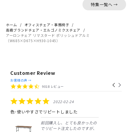
特集一覧へ →
ホーム
オフィスチェア・事務椅子
高級ブランドチェア・エルゴノミクスチェア
アーロンチェア リマスタード ポリッシュドアルミ
（W685×D675×H930-1045）
Customer Review
Reviews
お客様の声 →
Carousel
carousel
4.4
9018 レビュー
arrows
star
rating
5.0
2022-02-24
star
rating
色･使いやすさでリピートしました
前回購入し、とても良かったの
でリピート注文したのですが、