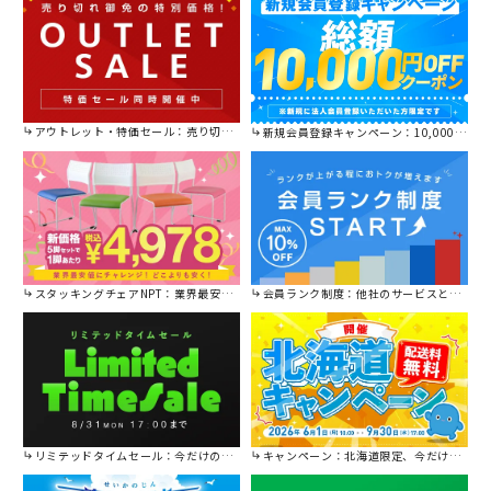
アウトレット・特価セール：売り切れ御免の特別価格！
新規会員登録キャンペーン：10,000円OFFクーポン進呈中！
スタッキングチェアNPT：業界最安値に挑戦！
会員ランク制度：他社のサービスと比較してください。
リミテッドタイムセール：今だけの限定セール。
キャンペーン：北海道限定、今だけ送料無料！