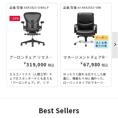
品番/型番:AER1B23-DWALP
品番/型番:AI-RA42053-VBK
18
クーポン
法人会員
chevron_righ
割引対象
アーロンチェア リマスタード グラファイトベース 個人宅配送費込B AER1B23-DWALP | 168502
マネージメントチェアRA ローバック ブラック/ビニールレザー張り AI-RA42053-VBK | 410031
¥
¥
319,000
67,980
税込
税込
エルゴノミクス（人間工学）チ
ゆったりと座れる広々とした座
ェアのスタンダードとも言える
面に、機能も十分に備わった、
「アーロンチェア」が、リマス
ローバックタイプのマネージメ
ターされました。新開発の「8Z
ントチェアです。背と座面後部
ペリクル」は、横方向に背中...
が一体で動くニーチルトロッ
キ...
Best Sellers