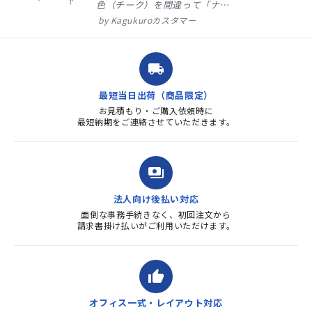
色（チーク）を間違って「ナチ
ュラル」としてしまいました。
Kagukuroカスタマー
注文確定時に気付き、変更メー
ルを送ると直ぐに対応ください
ました。商品到着も早く、品
local_shipping
質・使いやすさで満足していま
す。また、リピートするときは
最短当日出荷（商品限定）
よろしくお...
お見積もり・ご購入依頼時に
最短納期をご連絡させていただきます。
payments
法人向け後払い対応
面倒な事務手続きなく、初回注文から
請求書掛け払いがご利用いただけます。
thumb_up
オフィス一式・レイアウト対応