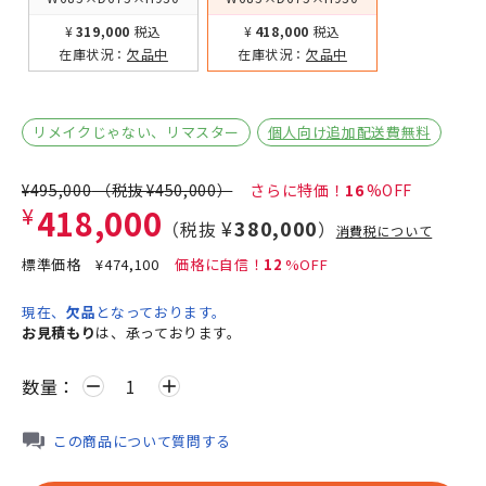
¥319,000
税込
¥418,000
税込
在庫状況：
欠品中
在庫状況：
欠品中
リメイクじゃない、リマスター
個人向け追加配送費無料
¥495,000
（税抜
¥450,000
）
16
¥418,000
¥380,000
（税抜
）
消費税について
標準価格
¥474,100
12
現在、
欠品
となっております。
お見積もり
は、承っております。
数量：
remove
add
この商品について質問する