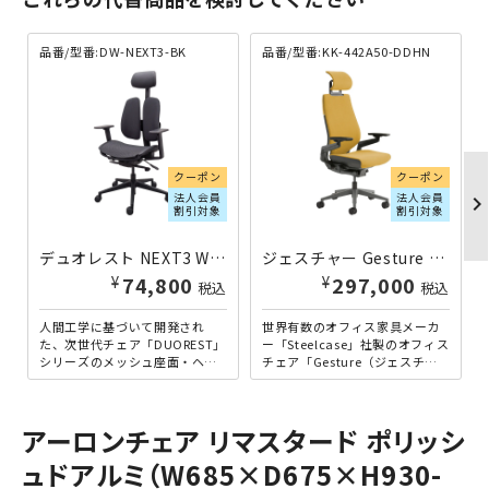
品番/型番:
DW-NEXT3-BK
品番/型番:
KK-442A50-DDHN
クーポン
クーポン
法人会員
法人会員
chevron_righ
割引対象
割引対象
デュオレスト NEXT3 W690×D670-840×H1140-1355 ブラック
ジェスチャー Gesture W569×D534×H1194-1448 イエロー
¥
¥
74,800
297,000
税込
税込
人間工学に基づいて開発され
世界有数のオフィス家具メーカ
た、次世代チェア「DUOREST」
ー「Steelcase」社製のオフィス
シリーズのメッシュ座面・ヘッ
チェア「Gesture（ジェスチャ
ドレスト付きタイプ。当シリー
ー）」です。現代の多様な作業
ズならではの左右に分かれ...
スタイルに最...
アーロンチェア リマスタード ポリッシ
ュドアルミ（W685×D675×H930-