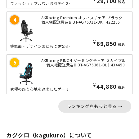
29,700
税込
ファッショナブルな北欧風テイストと、丸みを帯びたフォルムの有機的なデザインは、一...
AKRacing Premium オフィスチェア ブラック
個人宅配送費込B BT-AG76311-BK | 422295
¥
69,850
税込
機能面・デザイン面ともに更なる進化を遂げた、AKRacing（エーケーレーシング...
AKRacing PINON ゲーミングチェア スカイブル
ー 個人宅配送費込B BT-AG76361-BL | 434459
¥
44,880
税込
究極の座り心地を追求したゲーミングチェア、AKRacing（エーケーレーシング）...
ランキングをもっと見る →
カグクロ（kagukuro）について