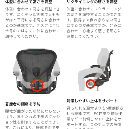
体型に合わせて高さを調整
リクライニングの硬さを調整
体型に合わせて高さを調整でき
体重に合わせてリクライニング
ます。深く座った状態で太もも
の硬さを調整することができま
が床と平行になる高さに合わせ
す。限界まで倒れきらない硬さ
るのが基本です。デスクに合わ
にするのが基本ですが、好みに
せるのではなく、体に合わせて
合わせて心地よく感じる硬さに
調整してください。
調整してください。
前傾しやすい上体をサポート
着席者の腰痛を予防
背もたれを通常よりも5度前傾さ
腰椎が曲がった状態にならない
せる機能です。PC作業や執筆作
よう、背もたれの下部のクッシ
業などで前傾しやすい上体をサ
ョン性を制限することができま
ポートする、このチェアの特徴
す。これにより、腰部を面で支