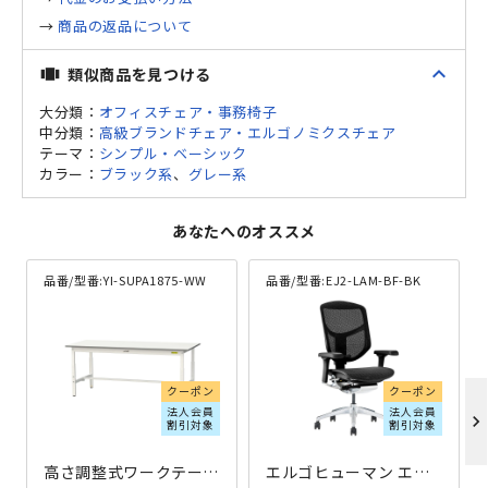
→
商品の返品について
expand_less
類似商品を見つける
view_carousel
大分類：
オフィスチェア・事務椅子
中分類：
高級ブランドチェア・エルゴノミクスチェア
テーマ：
シンプル・ベーシック
カラー：
ブラック系
、
グレー系
あなたへのオススメ
品番/型番:
YI-SUPA1875-WW
品番/型番:
EJ2-LAM-BF-BK
クーポン
クーポン
法人会員
法人会員
chevron_right
割引対象
割引対象
高さ調整式ワークテーブル W1800×D750×H600-900 ホワイト
エルゴヒューマン エンジョイ2 ロータイプ W680×D645×H995-1155 ブラック