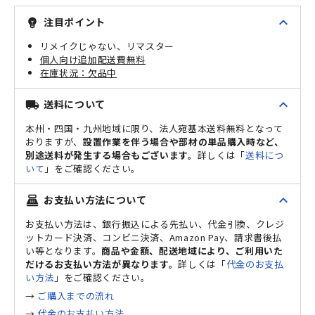
expand_less
注目ポイント
emoji_objects
リメイクじゃない、リマスター
個人向け追加配送費無料
欠品中
expand_less
送料について
local_shipping
本州・四国・九州地域に限り、法人宛基本送料無料となって
おりますが、
設置作業を伴う場合や部材の単品購入時など、
別途送料が発生する場合もございます。
詳しくは「
送料につ
いて
」をご確認ください。
expand_less
お支払い方法について
point_of_sale
お支払い方法は、銀行振込による先払い、代金引換、クレジ
ットカード決済、コンビニ決済、Amazon Pay、請求書後払
い等となります。
商品や金額、配送地域により、ご利用いた
だけるお支払い方法が異なります。
詳しくは「
代金のお支払
い方法
」をご確認ください。
→
ご購入までの流れ
→
代金のお支払い方法