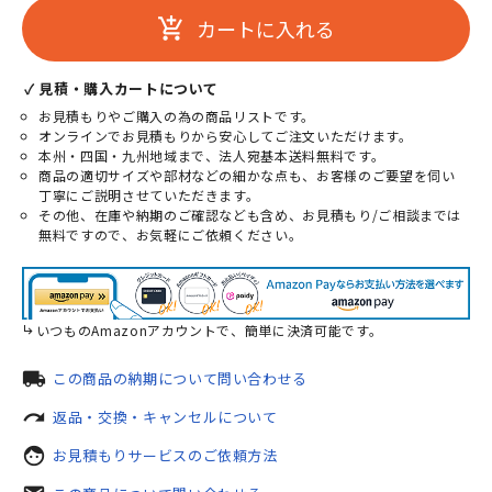
カートに入れる
add_shopping_cart
✓ 見積・購入カートについて
お見積もりやご購入の為の商品リストです。
オンラインでお見積もりから安心してご注文いただけます。
本州・四国・九州地域まで、法人宛基本送料無料です。
商品の適切サイズや部材などの細かな点も、お客様のご要望を伺い
丁寧にご説明させていただきます。
その他、在庫や納期のご確認なども含め、お見積もり/ご相談までは
無料ですので、お気軽にご依頼ください。
いつものAmazonアカウントで、簡単に決済可能です。
local_shipping
この商品の納期について問い合わせる
redo
返品・交換・キャンセルについて
face
お見積もりサービスのご依頼方法