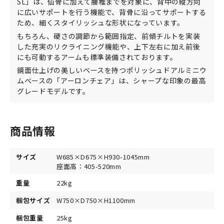
SL」は、仙骨に加えて腰椎までを対象に、背中の縦方向
に広いサポートを行う機能で、背骨に沿ってサポートする
ため、細くスタイリッシュな形状になっています。
もちろん、硬さの調節から範囲指定、前傾チルトを実装
した充実のリクライニング機能や、上下左右に加え前後
にも可動するアームも標準装備されております。
鏡面仕上げの美しいベースを持つポリッシュドアルミニウ
ムベースの「アーロンチェア」は、シャープな印象の最高
グレードモデルです。
商品情報
サイズ
W685×D675×H930-1045mm
座面高：405-520mm
重量
22kg
梱包サイズ
W750×D750×H1100mm
梱包重量
25kg