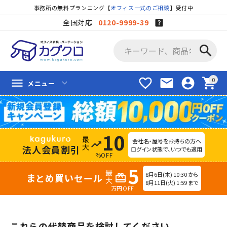
事務所の無料プランニング【
オフィス一式のご相談
】受付中
全国対応
0120-9999-39
search
favorite_border
mail
account_circle
shopping_cart
menu
メニュー
10
会社名・屋号をお持ちの方へ
trending_up
法人会員割引
ログイン状態で、いつでも適用
%OFF
5
8月6日(木) 10:30 から
まとめ買いセール
redeem
8月11日(火) 1:59 まで
万円OFF
これらの代替商品を検討してください