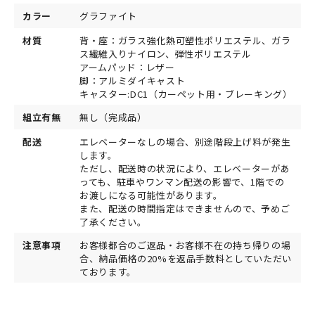
カラー
グラファイト
材質
背・座：ガラス強化熱可塑性ポリエステル、ガラ
ス繊維入りナイロン、弾性ポリエステル
アームパッド：レザー
脚：アルミダイキャスト
キャスター:DC1（カーペット用・ブレーキング）
組立有無
無し（完成品）
配送
エレベーターなしの場合、別途階段上げ料が発生
します。
ただし、配送時の状況により、エレベーターがあ
っても、駐車やワンマン配送の影響で、1階での
お渡しになる可能性があります。
また、配送の時間指定はできませんので、予めご
了承ください。
注意事項
お客様都合のご返品・お客様不在の持ち帰りの場
合、納品価格の20%を返品手数料としていただい
ております。