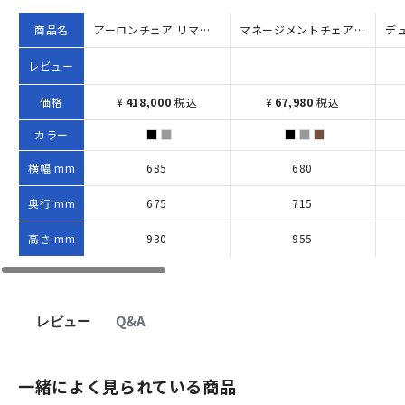
商品名
アーロンチェア リマスタード ポリッシュドアルミ（W685×D675×H930-1045）
マネージメントチェアRA ローバック W680×D715×H955-1010 ブラック
レビュー
価格
¥
418,000
税込
¥
67,980
税込
カラー
横幅:mm
685
680
奥行:mm
675
715
高さ:mm
930
955
レビュー
Q&A
一緒によく見られている商品