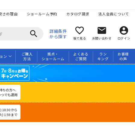
安さの理由
ショールーム予約
カタログ請求
法人会員について
favorite_border
mail
account_circle
詳細条件
search
から探す
後で見る
お問い合わせ
ログイン
ご購入
拠点・
よくある
ラン
お客様
ョン
方法
ショールーム
ご質問
キング
の声
持ちの方へ
いつでも適用
 10:30 から
) 1:59 まで