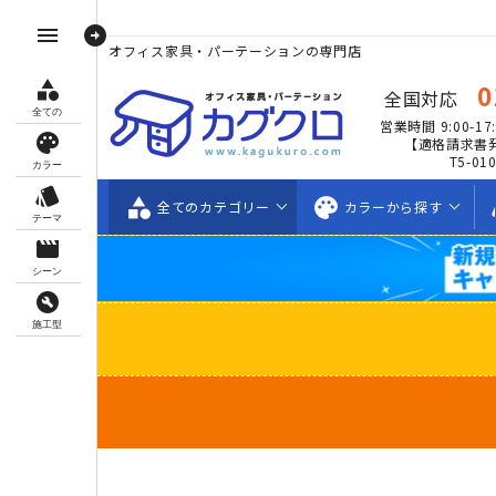
arrow_circle_right
menu
オフィス家具・パーテーションの専門店
category
0
全国対応
全ての
営業時間 9:00-17:
palette
【適格請求書
T5-01
カラー
style
category
palette
s
全ての
カテゴリー
カラーから
探す
テーマ
movie_creation
シーン
build_circle
施工型