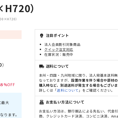
H720）
0×H720）
注目ポイント
emoji_objects
法人会員割引対象商品
クイック注文対応
販売中
0
）
送料について
local_shipping
本州・四国・九州地域に限り、法人宛基本送料
なっておりますが、
設置作業を伴う場合や部材
45
購入時など、別途送料が発生する場合もございま
詳しくは「
送料について
」をご確認ください。
お支払い方法について
point_of_sale
に最大
お支払い方法は、銀行振込による先払い、代金
なります。
換、クレジットカード決済、コンビニ決済、Ama