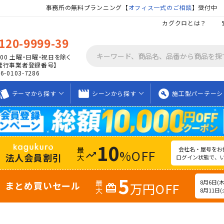
事務所の無料プランニング【
オフィス一式のご相談
】受付中
カグクロとは？
120-9999-39
00
土曜・日曜・祝日を除く
発行事業者登録番号】
06-0103-7286
tyle
movie_creation
build_circle
テーマから
探す
シーンから
探す
施工型
パーテーシ
10
会社名・屋号をお
%OFF
trending_up
法人会員割引
ログイン状態で、
5
8月6日(木)
まとめ買いセール
万円OFF
redeem
8月11日(火