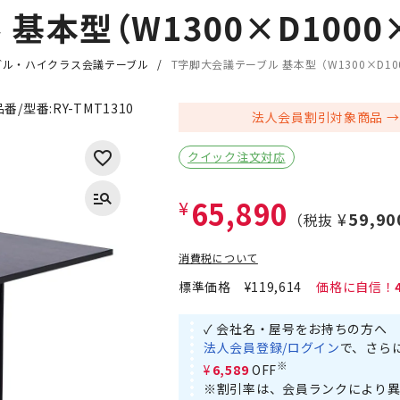
基本型（W1300×D1000×
ブル・ハイクラス会議テーブル
T字脚大会議テーブル 基本型（W1300×D100
品番/型番:
RY-TMT1310
法人会員割引対象商品
クイック注文対応
65,890
¥
¥59,90
（税抜
消費税について
標準価格
¥119,614
✓ 会社名・屋号をお持ちの方へ
法人会員登録/ログイン
で、さら
※
¥6,589
OFF
※割引率は、会員ランクにより異