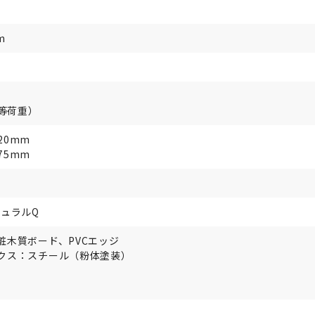
m
均等荷重）
20mm
75mm
チュラルQ
粧木質ボード、PVCエッジ
クス：スチール（粉体塗装）