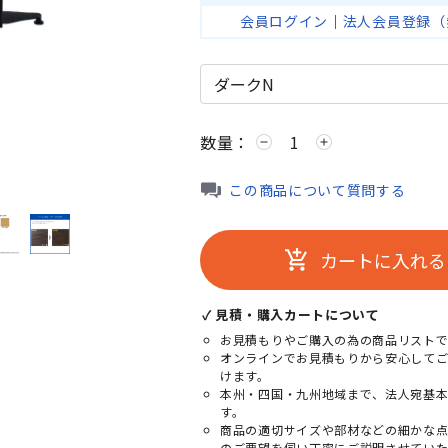
会員ログイン
｜
法人会員登録（
数量：
remove
add
この商品について質問する
カートに入れる
add_shopping_cart
✓ 見積・購入カートについて
お見積もりやご購入の為の商品リストで
オンラインでお見積もりから安心して
けます。
本州・四国・九州地域まで、法人宛基
す。
商品の適切サイズや部材などの細かな
のご要望を伺い丁寧にご説明させていた