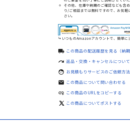
その他、在庫や納期のご確認なども含
り/ご相談までは無料ですので、お気軽
さい。
いつものAmazonアカウントで、簡単に
local_shipping
この商品の配送履歴を見る（納
redo
返品・交換・キャンセルについ
face
お見積もりサービスのご依頼方
mail
この商品について問い合わせる
add_link
この商品のURLをコピーする
この商品についてポストする