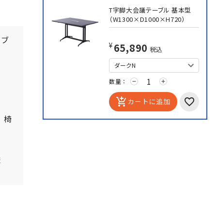
T字脚大会議テーブル 基本型
（W1300×D1000×H720）
ーブ
¥65,890
税込
数量：
remove
add
ろ
add_shopping_cart
カートに追加
、椅
。
ま