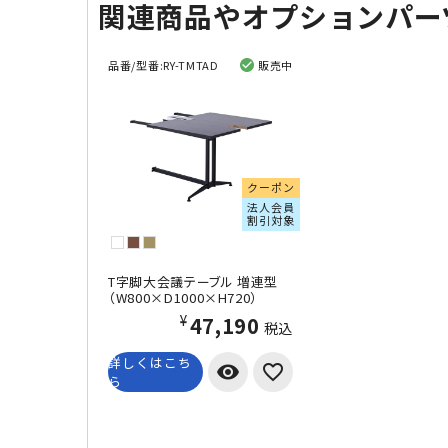
関連商品やオプションパー
品番/型番:
RY-TMTAD
販売中
クーポン
法人会員
割引対象
T字脚大会議テーブル 増連型
（W800×D1000×H720）
¥47,190
税込
詳しくはこち
visibility
ら