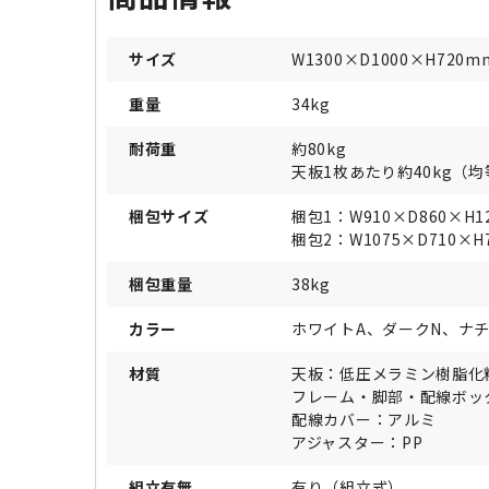
サイズ
W1300×D1000×H720m
重量
34kg
耐荷重
約80kg
天板1枚あたり約40kg（
梱包サイズ
梱包1：W910×D860×H1
梱包2：W1075×D710×H
梱包重量
38kg
カラー
ホワイトA、ダークN、ナ
材質
天板：低圧メラミン樹脂化
フレーム・脚部・配線ボッ
配線カバー：アルミ
アジャスター：PP
組立有無
有り（組立式）