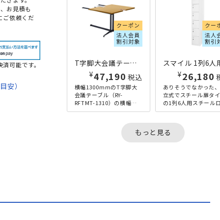
め、お見積も
にご依頼くだ
クーポン
クー
法人会員
法人
割引対象
割引
T字脚大会議テーブル 増連型 W800×D1000×H720 ナチュラル
決済可能です。
¥
¥
47,190
26,180
税込
期目安）
横幅1300mmのT字脚大
ありそうでなかった
会議テーブル（RY-
立式でスチール扉タ
RFTMT-1310）の横幅
の1列6人用スチール
て
を、さらにワイドに拡張
カーです。幅320mm
することができる、T字脚
リムなサイズであり
法
大会議テーブル専用の...
ら、奥行きは通常よ
もっと見る
め...