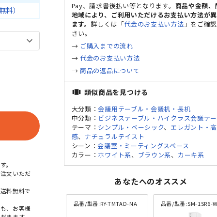
Pay、請求書後払い等となります。
商品や金額、
無料）
地域により、ご利用いただけるお支払い方法が
ます。
詳しくは「
代金のお支払い方法
」をご確
さい。
→
ご購入までの流れ
→
代金のお支払い方法
→
商品の返品について
類似商品を見つける
view_carousel
大分類：
会議用テーブル・会議机・長机
中分類：
ビジネステーブル・ハイクラス会議テー
テーマ：
シンプル・ベーシック
、
エレガント・
感
、
ナチュラルテイスト
シーン：
会議室・ミーティングスペース
カラー：
ホワイト系
、
ブラウン系
、
カーキ系
す。
ご注文いただ
あなたへのオススメ
本送料無料で
品番/型番:
RY-TMTAD-NA
品番/型番:
SM-1SR6-
点も、お客様
だきます。