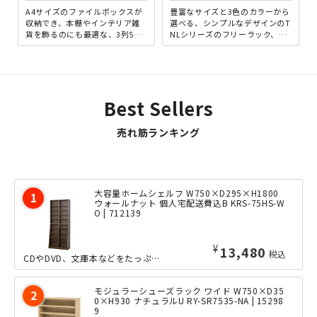
A4サイズのファイルボックスが
豊富なサイズと3色のカラーから
収納でき、本棚やインテリア雑
選べる、シンプルなデザインのT
貨を飾るのにも最適な、3列5段
NLシリーズのフリーラック、横
フリーラックです。シンプルで
幅870タイプ。こちらは、2列仕
使い易いだけではなく、ナ...
様のワイドタイプと...
Best Sellers
売れ筋ランキング
大容量ホームシェルフ W750×D295×H1800
ウォールナット 個人宅配送費込B KRS-75HS-W
O | 712139
¥
13,480
税込
CDやDVD、文庫本などをたっぷり収納できる、大容量ホームシェルフのW750タイ...
モジュラーシューズラック ワイド W750×D35
0×H930 ナチュラルU RY-SR7535-NA | 15298
9