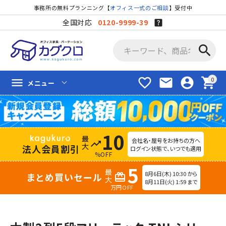
事務所の無料プランニング【
オフィス一式のご相談
】受付中
全国対応
0120-9999-39
search
favorite_border
mail
account_circle
shopping_cart
menu
メニュー
10
会社名・屋号をお持ちの方へ
trending_up
法人会員割引
ログイン状態で、いつでも適用
%OFF
5
8月6日(木) 10:30 から
まとめ買いセール
redeem
8月11日(火) 1:59 まで
万円OFF