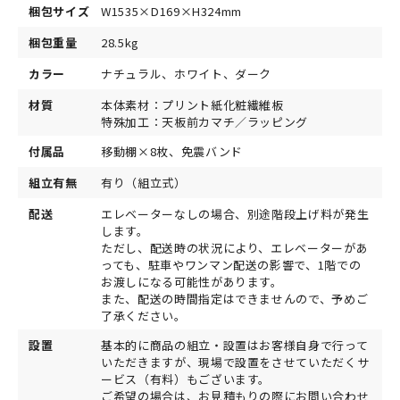
梱包サイズ
W1535×D169×H324mm
梱包重量
28.5kg
カラー
ナチュラル、ホワイト、ダーク
材質
本体素材：プリント紙化粧繊維板
特殊加工：天板前カマチ／ラッピング
付属品
移動棚×8枚、免震バンド
組立有無
有り（組立式）
配送
エレベーターなしの場合、別途階段上げ料が発生
します。
ただし、配送時の状況により、エレベーターがあ
っても、駐車やワンマン配送の影響で、1階での
お渡しになる可能性があります。
また、配送の時間指定はできませんので、予めご
了承ください。
設置
基本的に商品の組立・設置はお客様自身で行って
いただきますが、現場で設置をさせていただくサ
ービス（有料）もございます。
ご希望の場合は、お見積もりの際にお問い合わせ