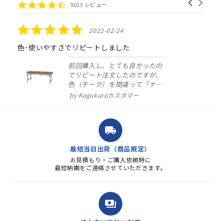
Carousel
carousel
4.4
9013 レビュー
arrows
star
rating
5.0
2022-02-24
star
rating
色･使いやすさでリピートしました
前回購入し、とても良かったの
でリピート注文したのですが、
色（チーク）を間違って「ナチ
ュラル」としてしまいました。
Kagukuroカスタマー
注文確定時に気付き、変更メー
ルを送ると直ぐに対応ください
ました。商品到着も早く、品
local_shipping
質・使いやすさで満足していま
す。また、リピートするときは
最短当日出荷（商品限定）
よろしくお...
お見積もり・ご購入依頼時に
最短納期をご連絡させていただきます。
payments