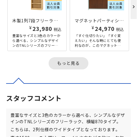
法人会員
法人会員
chevron_right
割引対象
割引対象
木製1列7段フリーラック TNLシリーズ W590×D290×H1980 ナチュラル
マグネットパーティション SMPシリーズ H1525×W900×D20 ウォルナット
¥
¥
23,980
24,970
税込
税込
豊富なサイズと3色のカラーか
「すぐ仕切りたい」「すぐ変
ら選べる、シンプルなデザイ
えたい」そんな時にとても便
ンのTNLシリーズのフリーラ
利なのが、このマグネットパ
ック、横幅590タイプ。存在感
ーティション。パネル側面に
抜群の高さ1980mmの木棚...
マグネットが内蔵されている
ので、工具...
もっと見る
スタッフコメント
豊富なサイズと3色のカラーから選べる、シンプルなデザ
インのTNLシリーズのフリーラック、横幅870タイプ。
こちらは、2列仕様のワイドタイプとなっております。