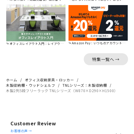
Amazon Pay：いつものアカウントで簡単に決済可能。
オフィスレイアウト入門：レイアウトの基本をご紹介。
特集一覧へ →
ホーム
オフィス収納家具・ロッカー
木製収納棚・ウッドシェルフ
TNLシリーズ：木製収納棚
木製2列5段フリーラック TNLシリーズ（W870×D290×H1500）
Customer Review
Reviews
お客様の声 →