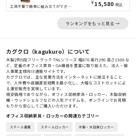
¥
15,580
税込
工具不要で簡単に組み立てができる、高さ1800mmの収納力豊富な文庫本棚の少しワ...
ランキングをもっと見る →
カグクロ（kagukuro）について
木製2列5段フリーラック TNLシリーズ 幅870 奥行290 高さ1500 な
ど、定番のオフィス家具・OA機器を豊富に取り揃えた、法人・個
人事業主様向け通販サイトです。
カグクロでは、主な営業方法をインターネットに傾注すること
で、人件費や店舗運営経費を最小化し、大幅なコストカットによ
る激安販売を実現しています。
格安価格でありながら、オフィス収納家具・ロッカー、木製収納
棚・ウッドシェルフなどの人気アイテムを、オンラインでお見積
もりから安心してご購入いただけます。
オフィス収納家具・ロッカーの関連カテゴリー
スチール書庫
スチールロッカー
木製・木目扉ロッカー