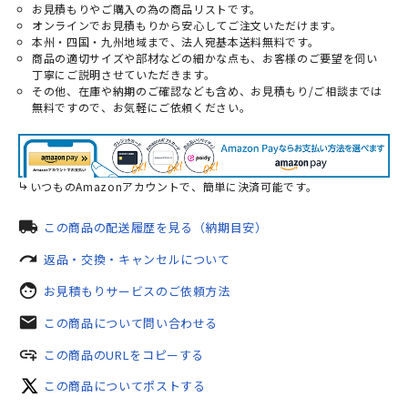
お見積もりやご購入の為の商品リストです。
オンラインでお見積もりから安心してご注文いただけます。
本州・四国・九州地域まで、法人宛基本送料無料です。
商品の適切サイズや部材などの細かな点も、お客様のご要望を伺い
丁寧にご説明させていただきます。
その他、在庫や納期のご確認なども含め、お見積もり/ご相談までは
無料ですので、お気軽にご依頼ください。
いつものAmazonアカウントで、簡単に決済可能です。
local_shipping
この商品の配送履歴を見る（納期目安）
redo
返品・交換・キャンセルについて
face
お見積もりサービスのご依頼方法
mail
この商品について問い合わせる
add_link
この商品のURLをコピーする
この商品についてポストする