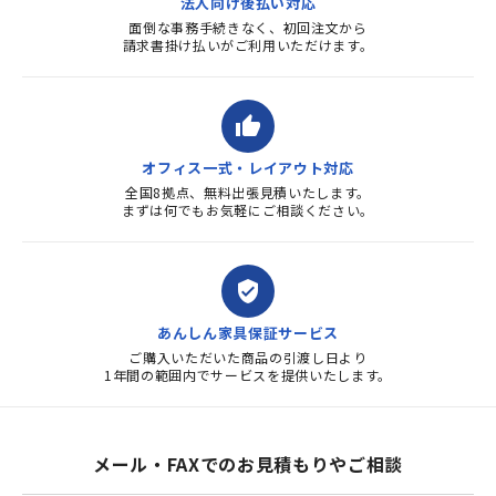
法人向け後払い対応
面倒な事務手続きなく、初回注文から
請求書掛け払いがご利用いただけます。
thumb_up
オフィス一式・レイアウト対応
全国8拠点、無料出張見積いたします。
まずは何でもお気軽にご相談ください。
verified_user
あんしん家具保証サービス
ご購入いただいた商品の引渡し日より
1年間の範囲内でサービスを提供いたします。
メール・FAXでのお見積もりやご相談