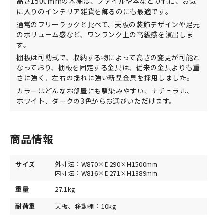
高さ1500mmの木棚は、ファイルや本などの他に、お気
に入りのインテリア雑貨を飾るのにも最適です。
通常のフリーラックと比べて、天板の装飾デザインや足元
のボリューム感など、ワンランク上の高級感を演出しま
す。
棚板は可動式で、収納する物によって高さの変更が可能と
なっており、棚板を固定する金具は、従来の金具よりも重
さに強く、左右の揺れに強い新型金具を採用しました。
カラーはどんなお部屋にも馴染みやすい、ナチュラル、
ホワイト、ダークの3色からお選びいただけます。
商品情報
サイズ
外寸法：W870×D290×H1500mm
内寸法：W816×D271×H1389mm
重量
27.1kg
耐荷重
天板、移動棚：10kg