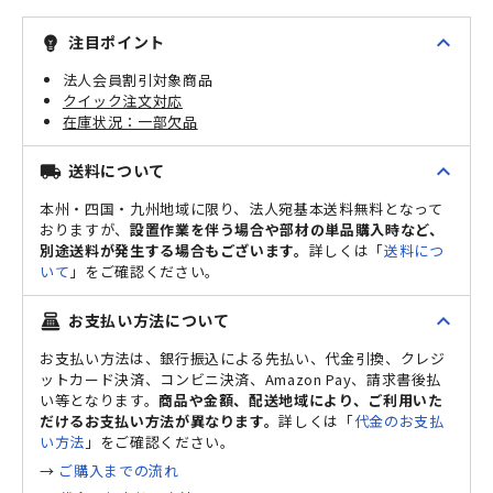
expand_less
注目ポイント
emoji_objects
法人会員割引対象商品
クイック注文対応
一部欠品
expand_less
送料について
local_shipping
本州・四国・九州地域に限り、法人宛基本送料無料となって
おりますが、
設置作業を伴う場合や部材の単品購入時など、
別途送料が発生する場合もございます。
詳しくは「
送料につ
いて
」をご確認ください。
expand_less
お支払い方法について
point_of_sale
お支払い方法は、銀行振込による先払い、代金引換、クレジ
ットカード決済、コンビニ決済、Amazon Pay、請求書後払
い等となります。
商品や金額、配送地域により、ご利用いた
だけるお支払い方法が異なります。
詳しくは「
代金のお支払
い方法
」をご確認ください。
→
ご購入までの流れ