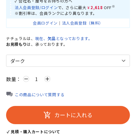
✓ 会社名・屋号をお持ちの方へ
※
法人会員登録/ログイン
で、さらに最大
¥2,618
OFF
※割引率は、会員ランクにより異なります。
会員ログイン
｜
法人会員登録（無料）
ナチュラルは、
現在、
欠品
となっております。
お見積もり
は、承っております。
数量：
remove
add
この商品について質問する
カートに入れる
add_shopping_cart
✓ 見積・購入カートについて