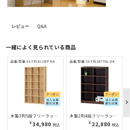
レビュー
Q&A
一緒によく見られている商品
品番/型番:SS-FR1911SEP-NA
品番/型番:SS-FR1287TNL-DK
クーポン
クーポン
法人会員
法人会員
chevron_righ
割引対象
割引対象
木製3列5段フリーラック SEPシリーズ W1100×D283×H1854 ナチュラル SS-FR1911SEP-NA | 403116
木製2列4段フリーラック TNLシリーズ W870×D290×H1200 ダーク SS-FR1287TNL-DK | 426572
¥
¥
34,980
22,880
税込
税込