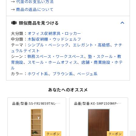
→
代金のお支払い方法
→
商品の返品について
expand_less
類似商品を見つける
view_carousel
大分類：
オフィス収納家具・ロッカー
中分類：
木製収納棚・ウッドシェルフ
テーマ：
シンプル・ベーシック
、
エレガント・高級感
、
ナチ
ュラルテイスト
シーン：
執務スペース・ワークスペース
、
塾・スクール・教
育施設
、
スモール・ホームオフィス
、
店舗・商業施設・ホテ
ル
カラー：
ホワイト系
、
ブラウン系
、
ベージュ系
あなたへのオススメ
品番/型番:
SS-FR19859TNL-NA
品番/型番:
KE-SMP1509MP-WT
クーポン
クーポン