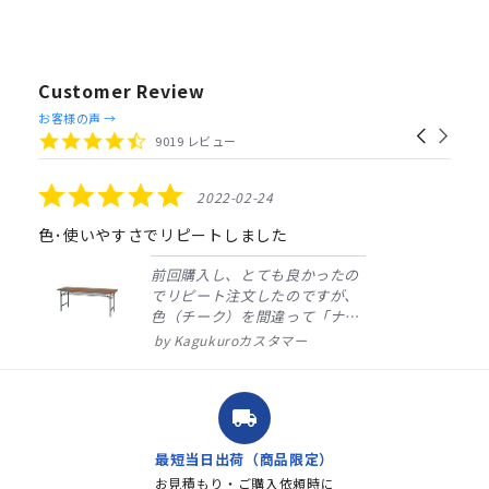
Customer Review
Reviews
お客様の声 →
Carousel
carousel
4.4
9019 レビュー
arrows
star
rating
5.0
2022-02-24
star
rating
色･使いやすさでリピートしました
前回購入し、とても良かったの
でリピート注文したのですが、
色（チーク）を間違って「ナチ
ュラル」としてしまいました。
Kagukuroカスタマー
注文確定時に気付き、変更メー
ルを送ると直ぐに対応ください
ました。商品到着も早く、品
local_shipping
質・使いやすさで満足していま
す。また、リピートするときは
最短当日出荷（商品限定）
よろしくお...
お見積もり・ご購入依頼時に