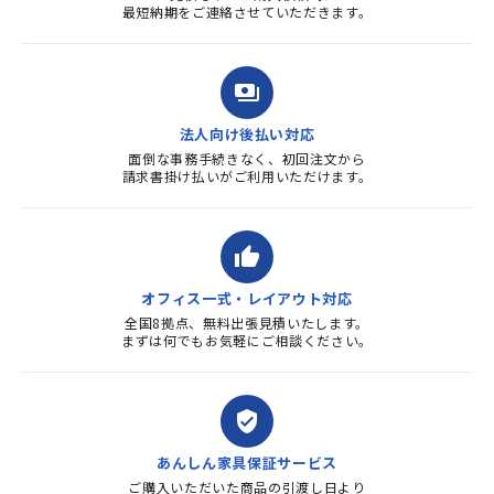
最短納期をご連絡させていただきます。
payments
法人向け後払い対応
面倒な事務手続きなく、初回注文から
請求書掛け払いがご利用いただけます。
thumb_up
オフィス一式・レイアウト対応
全国8拠点、無料出張見積いたします。
まずは何でもお気軽にご相談ください。
verified_user
あんしん家具保証サービス
ご購入いただいた商品の引渡し日より