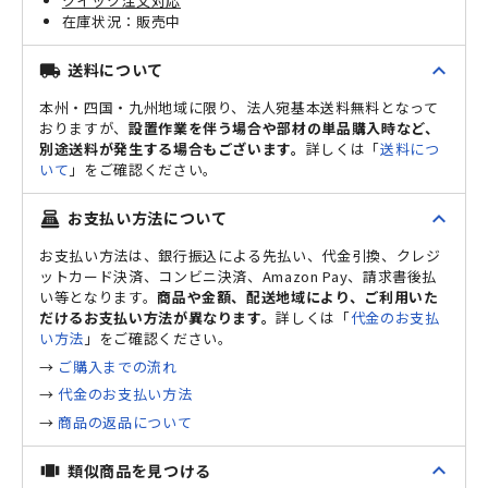
クイック注文対応
販売中
expand_less
送料について
local_shipping
本州・四国・九州地域に限り、法人宛基本送料無料となって
おりますが、
設置作業を伴う場合や部材の単品購入時など、
別途送料が発生する場合もございます。
詳しくは「
送料につ
いて
」をご確認ください。
expand_less
お支払い方法について
point_of_sale
お支払い方法は、銀行振込による先払い、代金引換、クレジ
ットカード決済、コンビニ決済、Amazon Pay、請求書後払
い等となります。
商品や金額、配送地域により、ご利用いた
だけるお支払い方法が異なります。
詳しくは「
代金のお支払
い方法
」をご確認ください。
→
ご購入までの流れ
→
代金のお支払い方法
→
商品の返品について
expand_less
類似商品を見つける
view_carousel