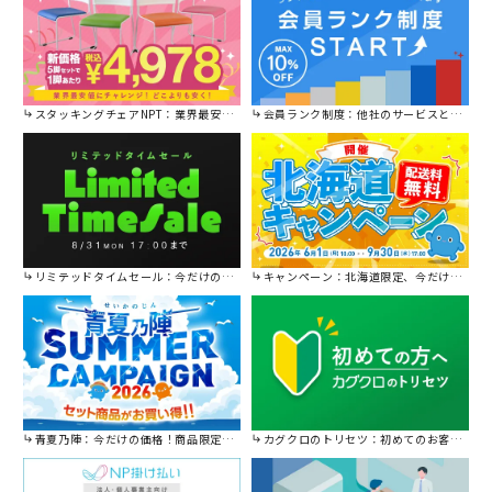
スタッキングチェアNPT：業界最安値に挑戦！
会員ランク制度：他社のサービスと比較してください。
リミテッドタイムセール：今だけの限定セール。
キャンペーン：北海道限定、今だけ送料無料！
青夏乃陣：今だけの価格！商品限定セール開催中です。
カグクロのトリセツ：初めてのお客様はこちら。