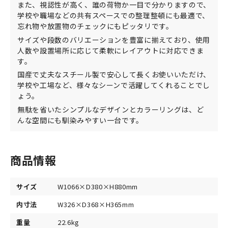
また、視認性が高く、誰の荷物か一目で分かりますので、
学校や職場などの共有スペースでの整理整頓にも最適で、
忘れ物や放置物のチェックにもピッタリです。
サイズや段数のバリエーションを豊富に揃えており、使用
人数や設置場所に応じて柔軟にレイアウトに対応できま
す。
国産で丈夫なスチール製で安心して長くお使いいただけ、
学校や工場など、様々なシーンで活躍してくれることでし
ょう。
無駄を省いたシンプルなデザインとカラーリングは、ど
んな空間にも馴染みやすい一台です。
商品情報
サイズ
W1066×D380×H880mm
内寸法
W326×D368×H365mm
重量
22.6kg