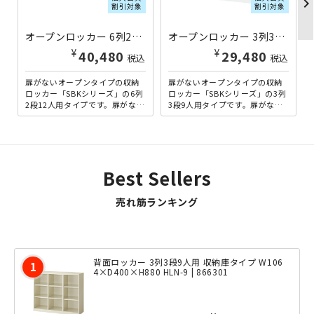
chevron_righ
割引対象
割引対象
オープンロッカー 6列2段12人用 SBKシリーズ W1800×D380×H880 HK-SBK62-WG | 553207
オープンロッカー 3列3段9人用 SBKシリーズ W1066×D380×H880 HK-SBK33-WG | 553205
¥
¥
40,480
29,480
税込
税込
扉がないオープンタイプの収納
扉がないオープンタイプの収納
ロッカー「SBKシリーズ」の6列
ロッカー「SBKシリーズ」の3列
2段12人用タイプです。扉がない
3段9人用タイプです。扉がない
ので荷物の出し入れはスムーズ
ので荷物の出し入れはスムーズ
にでき、靴やヘルメッ...
にでき、靴やヘルメット...
Best Sellers
売れ筋ランキング
背面ロッカー 3列3段9人用 収納庫タイプ W106
4×D400×H880 HLN-9 | 866301