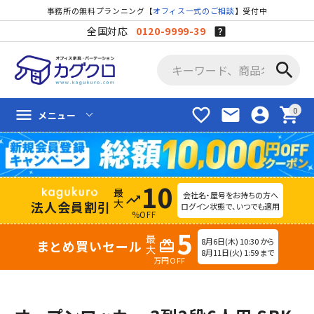
事務所の無料プランニング【
オフィス一式のご相談
】受付中
全国対応
0120-9999-39
search
favorite_border
mail
account_circle
shopping_cart
menu
メニュー
10
会社名・屋号をお持ちの方へ
trending_up
法人会員割引
ログイン状態で、いつでも適用
%OFF
5
8月6日(木) 10:30 から
まとめ買いセール
redeem
8月11日(火) 1:59 まで
万円OFF