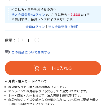
✓ 会社名・屋号をお持ちの方へ
※
法人会員登録/ログイン
で、さらに最大
¥2,838
OFF
※割引率は、会員ランクにより異なります。
会員ログイン
｜
法人会員登録（無料）
数量：
remove
add
この商品について質問する
カートに入れる
add_shopping_cart
✓ 見積・購入カートについて
お見積もりやご購入の為の商品リストです。
オンラインでお見積もりから安心してご注文いただけます。
本州・四国・九州地域まで、法人宛基本送料無料です。
商品の適切サイズや部材などの細かな点も、お客様のご要望を伺い
丁寧にご説明させていただきます。