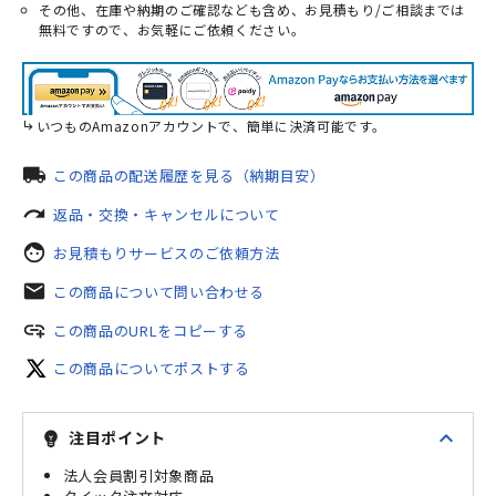
その他、在庫や納期のご確認なども含め、お見積もり/ご相談までは
無料ですので、お気軽にご依頼ください。
いつものAmazonアカウントで、簡単に決済可能です。
local_shipping
この商品の配送履歴を見る（納期目安）
redo
返品・交換・キャンセルについて
face
お見積もりサービスのご依頼方法
mail
この商品について問い合わせる
add_link
この商品のURLをコピーする
この商品についてポストする
expand_less
注目ポイント
emoji_objects
法人会員割引対象商品