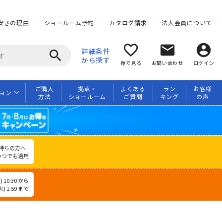
安さの理由
ショールーム予約
カタログ請求
法人会員について
favorite_border
mail
account_circle
詳細条件
search
から探す
後で見る
お問い合わせ
ログイン
ご購入
拠点・
よくある
ラン
お客様
ョン
方法
ショールーム
ご質問
キング
の声
持ちの方へ
いつでも適用
 10:30 から
) 1:59 まで