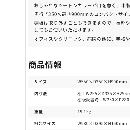
おしゃれなツートンカラーが目を惹く、木製
奥行き350×高さ900mmのコンパクトサ
棚板は取り外すこともできますので、長靴
してもお使いいただけます。
オフィスやクリニック、病院の他に、学校
商品情報
サイズ
W550×D350×H900mm
内寸法
棚：W255×D335×H255
棚板設置時：W250×D280×
重量
19.1kg
梱包サイズ
W980×D395×H160mm