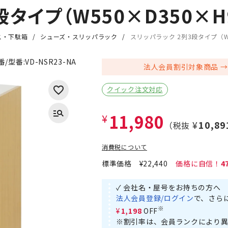
タイプ（W550×D350×H
ス・下駄箱
シューズ・スリッパラック
スリッパラック 2列3段タイプ（W5
番/型番:
VD-NSR23-NA
法人会員割引対象商品
クイック注文対応
11,980
¥
¥10,89
（税抜
消費税について
標準価格
¥22,440
4
✓ 会社名・屋号をお持ちの方へ
法人会員登録/ログイン
で、さら
※
¥1,198
OFF
※割引率は、会員ランクにより異