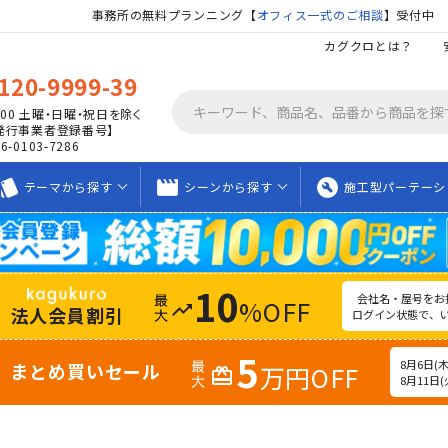
事務所の無料プランニング【
オフィス一式のご相談
】受付中
カグクロとは？
120-9999-39
00
土曜・日曜・祝日を除く
発行事業者登録番号】
06-0103-7286
tyle
movie_creation
build_circle
テーマから
探す
シーンから
探す
施工型
パーテーシ
10
会社名・屋号をお
%OFF
trending_up
法人会員割引
ログイン状態で、
5
8月6日(木)
まとめ買いセール
万円OFF
redeem
8月11日(火