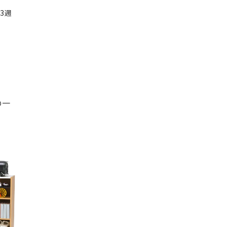
3週
の一