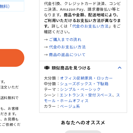
代金引換、クレジットカード決済、コンビ
無料）
ニ決済、Amazon Pay、請求書後払い等と
なります。
商品や金額、配送地域により、
ご利用いただけるお支払い方法が異なりま
す。
詳しくは「
代金のお支払い方法
」をご
確認ください。
→
ご購入までの流れ
→
代金のお支払い方法
→
商品の返品について
expand_less
類似商品を見つける
view_carousel
大分類：
オフィス収納家具・ロッカー
す。
中分類：
シューズボックス・下駄箱
ご注文いただ
テーマ：
シンプル・ベーシック
シーン：
エントランス・受付スペース
、
ス
本送料無料で
モール・ホームオフィス
カラー：
ベージュ系
点も、お客様
だきます。
め、お見積も
あなたへのオススメ
にご依頼くだ