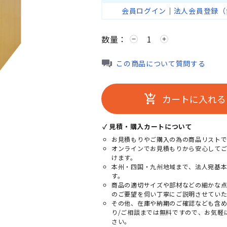
会員ログイン
｜
法人会員登録（
数量：
remove
add
この商品について質問する
カートに入れる
add_shopping_cart
✓ 見積・購入カートについて
お見積もりやご購入の為の商品リストで
オンラインでお見積もりから安心して
けます。
本州・四国・九州地域まで、法人宛基
す。
商品の適切サイズや部材などの細かな
のご要望を伺い丁寧にご説明させていた
その他、在庫や納期のご確認なども含
り/ご相談までは無料ですので、お気軽
さい。