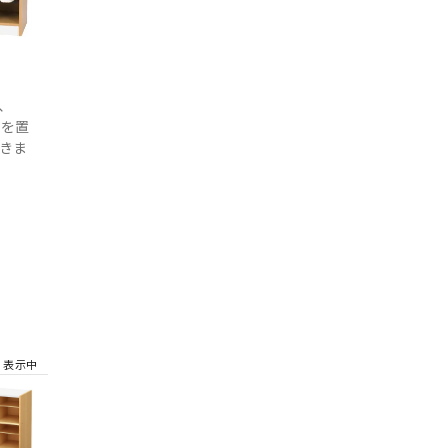
、
物を置
きま
✓ 表示中