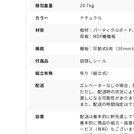
梱包重量
20.7kg
カラー
ナチュラル
材質
板材：パーティクルボード
背板：MDF繊維板
機能
棚板：可動式6枚（30mm
付属品
目隠しシール
組立有無
有り（組立式）
配送
エレベーターなしの場合、
ただし、配送時の状況によ
渡しになる可能性がありま
また、配送の時間指定はで
設置
配送は基本的に軒先渡しで
基本的に商品の組立・設置
ービス（有料）もございま