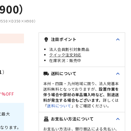
900）
50×D350×H900）
expand_less
注目ポイント
emoji_objects
法人会員割引対象商品
クイック注文対応
販売中
1
）
expand_less
送料について
local_shipping
本州・四国・九州地域に限り、法人宛基本
送料無料となっておりますが、
設置作業を
7
伴う場合や部材の単品購入時など、別途送
料が発生する場合もございます。
詳しくは
「
送料について
」をご確認ください。
に最大
expand_less
お支払い方法について
point_of_sale
なります。
お支払い方法は、銀行振込による先払い、