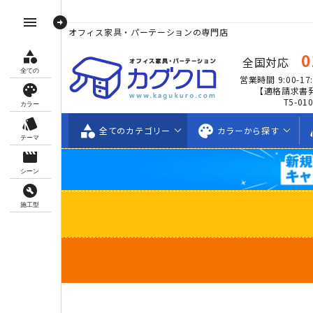
arrow_circle_right
menu
オフィス家具・パーテーションの専門店
category
0
全国対応
全ての
営業時間 9:00-17:
palette
【適格請求書
T5-01
カラー
style
category
palette
s
全ての
カテゴリー
カラーから
探す
テーマ
movie_creation
シーン
build_circle
施工型