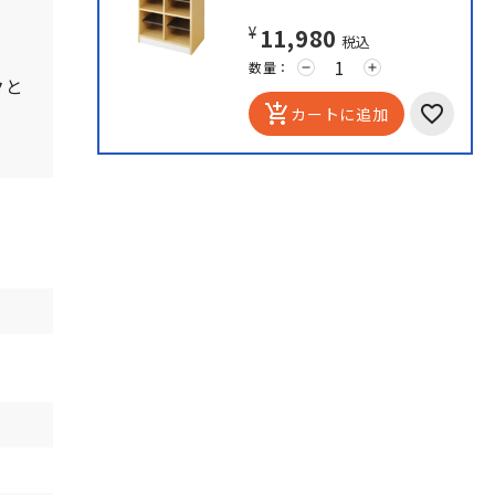
¥11,980
税込
数量：
remove
add
クと
add_shopping_cart
カートに追加