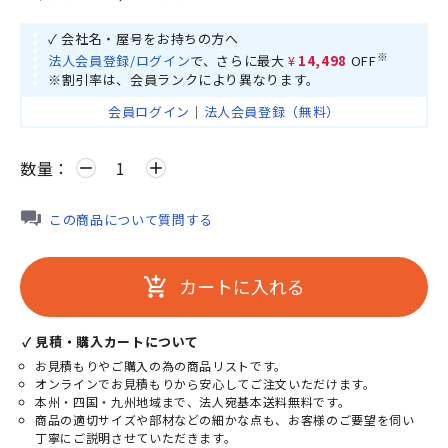
✓ 会社名・屋号をお持ちの方へ
※
法人会員登録/ログイン
で、さらに最大
¥14,498
OFF
※割引率は、会員ランクにより異なります。
会員ログイン
｜
法人会員登録（無料）
数量：
remove
add
この商品について質問する
カートに入れる
add_shopping_cart
✓ 見積・購入カートについて
お見積もりやご購入の為の商品リストです。
オンラインでお見積もりから安心してご注文いただけます。
本州・四国・九州地域まで、法人宛基本送料無料です。
商品の適切サイズや部材などの細かな点も、お客様のご要望を伺い
丁寧にご説明させていただきます。