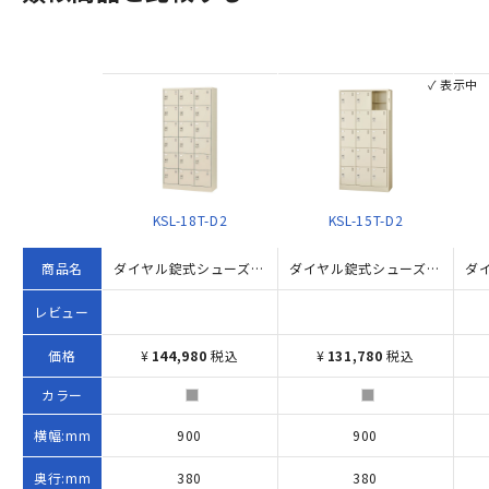
✓ 表示中
KSL-18T-D2
KSL-15T-D2
商品名
ダイヤル錠式シューズロッカー 3列6段18人用（W900×D380×H1790）
ダイヤル錠式シューズロッカー 3列5段15人用 W900×D380×H1790 ニューグレー
レビュー
価格
¥
144,980
税込
¥
131,780
税込
カラー
横幅:mm
900
900
奥行:mm
380
380