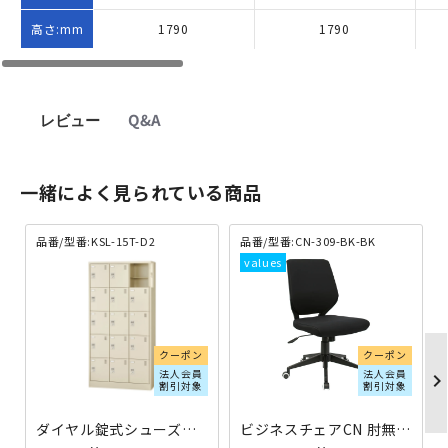
高さ:mm
1790
1790
レビュー
Q&A
一緒によく見られている商品
品番/型番:KSL-15T-D2
品番/型番:CN-309-BK-BK
クーポン
クーポン
法人会員
法人会員
chevron_righ
割引対象
割引対象
ダイヤル錠式シューズロッカー 3列5段15人用 W900×D380×H1790 KSL-15T-D2 | 880456
ビジネスチェアCN 肘無し 本体：ブラック×背カバー：ブラック ←旧チェンジ CN-309-BK-BK | 416230