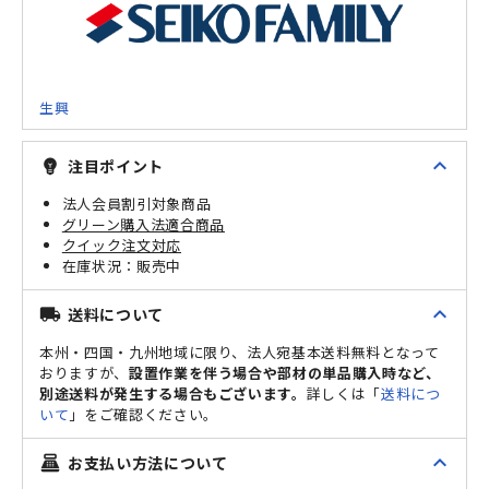
生興
expand_less
注目ポイント
emoji_objects
法人会員割引対象商品
グリーン購入法適合商品
クイック注文対応
販売中
expand_less
送料について
local_shipping
本州・四国・九州地域に限り、法人宛基本送料無料となって
おりますが、
設置作業を伴う場合や部材の単品購入時など、
別途送料が発生する場合もございます。
詳しくは「
送料につ
いて
」をご確認ください。
expand_less
お支払い方法について
point_of_sale