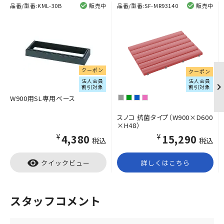
品番/型番:
KML-30B
販売中
品番/型番:
SF-MR93140
販売中
クーポン
クーポン
法人会員
法人会員
割引対象
割引対象
W900用SL専用ベース
スノコ 抗菌タイプ（W900×D600
×H48）
¥4,380
¥15,290
税込
税込
visibility
クイックビュー
詳しくはこちら
スタッフコメント