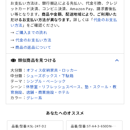
お支払い方法は、銀行振込による先払い、代金引換、クレジ
ットカード決済、コンビニ決済、Amazon Pay、請求書後払
い等となります。
商品や金額、配送地域により、ご利用いた
だけるお支払い方法が異なります。
詳しくは「
代金のお支払
い方法
」をご確認ください。
→
ご購入までの流れ
→
代金のお支払い方法
→
商品の返品について
expand_less
類似商品を見つける
view_carousel
大分類：
オフィス収納家具・ロッカー
中分類：
シューズボックス・下駄箱
テーマ：
シンプル・ベーシック
シーン：
休憩室・リフレッシュスペース
、
塾・スクール・教
育施設
、
店舗・商業施設・ホテル
カラー：
グレー系
あなたへのオススメ
品番/型番:
KSL-24T-D2
品番/型番:
ST-A4-3-650DN-OW