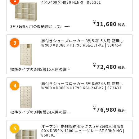
4×D400×H880 HLN-9 | 866301
¥
31,680
税込
3列3段9人用の収納庫として、一般的なオフィス以外にも、学校、塾、病院、工場など...
扉付きシューズロッカー 3列5段15人用 錠無し
W900×D380×H1790 KSL-15T-K2 | 880454
¥
72,480
税込
標準タイプの3列5段15人用の扉付きシューズロッカーです。中身を見せない収納によ...
扉付きシューズロッカー 3列8段24人用 錠無し
W900×D380×H1790 KSL-24T-K2 | 872433
¥
76,980
税込
標準タイプの3列8段24人用の扉付きシューズロッカーです。中身を見せない収納によ...
オープン可動棚収納ボックス 3列3段9人用 W9
00×D350×H900 ニューグレー SF-SBK9-NG |
858801