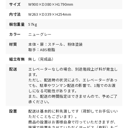
サイズ
W900×D380×H1790mm
内寸法
W263×D339×H254mm
梱包重量
57kg
カラー
ニューグレー
材質
本体・扉：スチール、粉体塗装
取手：ABS樹脂
組立有無
無し（完成品）
配送
エレベーターなしの場合、別途階段上げ料が発生し
ます。
ただし、配送時の状況により、エレベーターがあっ
ても、駐車やワンマン配送の影響で、1階でのお渡
しになる可能性があります。
また、配送の時間指定はできませんので、予めご了
承ください。
設置
配送は基本的に軒先渡しです（荷卸しでお手伝いい
ただくこともございます）。
商品の設置はお客様自身で行っていただきますが、
現場で設置をさせていただくサービス（有料）もご