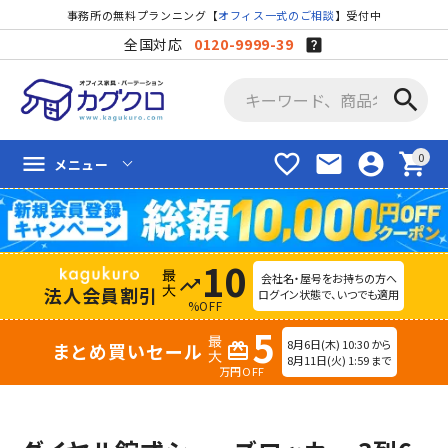
事務所の無料プランニング【
オフィス一式のご相談
】受付中
全国対応
0120-9999-39
search
favorite_border
mail
account_circle
shopping_cart
menu
メニュー
10
会社名・屋号をお持ちの方へ
trending_up
法人会員割引
ログイン状態で、いつでも適用
%OFF
5
8月6日(木) 10:30 から
まとめ買いセール
redeem
8月11日(火) 1:59 まで
万円OFF