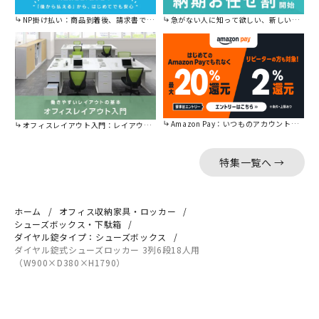
NP掛け払い：商品到着後、請求書で後から払えます。
急がない人に知って欲しい、新しい割引を始めました。
Amazon Pay：いつものアカウントで簡単に決済可能。
オフィスレイアウト入門：レイアウトの基本をご紹介。
特集一覧へ →
ホーム
オフィス収納家具・ロッカー
シューズボックス・下駄箱
ダイヤル錠タイプ：シューズボックス
ダイヤル錠式シューズロッカー 3列6段18人用
（W900×D380×H1790）