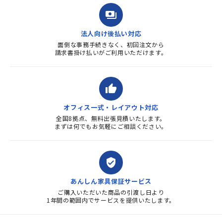
payments
法人向け後払い対応
面倒な事務手続きなく、初回注文から
請求書掛け払いがご利用いただけます。
thumb_up
オフィス一式・レイアウト対応
全国8拠点、無料出張見積いたします。
まずは何でもお気軽にご相談ください。
verified_user
あんしん家具保証サービス
ご購入いただいた商品の引渡し日より
1年間の範囲内でサービスを提供いたします。