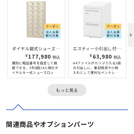
クーポン
クーポン
法人会員
法人会員
chevron_right
割引対象
割引対象
ダイヤル錠式シューズロッカー 3列8段24人用 W900×D380×H1790 ニューグレー
エスティー小引出し付き3段ワゴン ダイヤル錠タイプ W396×D585×H650 ホワイト
¥
¥
177,980
63,980
税込
税込
個別に暗証番号を設定して施
A4ファイルがたっぷり入る2段
錠できる、3列8段24人用のダ
の引出しに、筆記用具や小物
イヤルキー式シューズロッカ
入れとして便利なペントレ
ー。社員やスタッフのプライ
ー・小引出しが付いた、3段型
バシーを重視しつつ、靴や私
インサイドワゴン。物理的な
物を収...
鍵の持...
もっと見る
関連商品やオプションパーツ