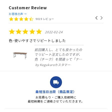
Customer Review
Reviews
お客様の声 →
Carousel
carousel
4.4
9019 レビュー
arrows
star
rating
5.0
2022-02-24
star
rating
色･使いやすさでリピートしました
前回購入し、とても良かったの
でリピート注文したのですが、
色（チーク）を間違って「ナチ
ュラル」としてしまいました。
Kagukuroカスタマー
注文確定時に気付き、変更メー
ルを送ると直ぐに対応ください
ました。商品到着も早く、品
local_shipping
質・使いやすさで満足していま
す。また、リピートするときは
最短当日出荷（商品限定）
よろしくお...
お見積もり・ご購入依頼時に
最短納期をご連絡させていただきます。