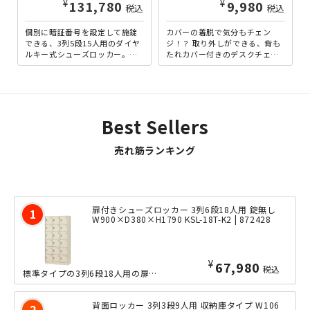
¥
¥
131,780
9,980
税込
税込
個別に暗証番号を設定して施錠
カバーの着脱で気分もチェン
できる、3列5段15人用のダイヤ
ジ！？ 取り外しができる、背も
ルキー式シューズロッカー。社
たれカバー付きのデスクチェア
員やスタッフのプライバシーを
です。背もたれは、カバーを外
重視しつつ、靴や私物を収...
した状態でも十分にスタイリ
ッ...
Best Sellers
売れ筋ランキング
扉付きシューズロッカー 3列6段18人用 錠無し
W900×D380×H1790 KSL-18T-K2 | 872428
¥
67,980
税込
標準タイプの3列6段18人用の扉付きシューズロッカーです。中身を見せない収納によ...
背面ロッカー 3列3段9人用 収納庫タイプ W106