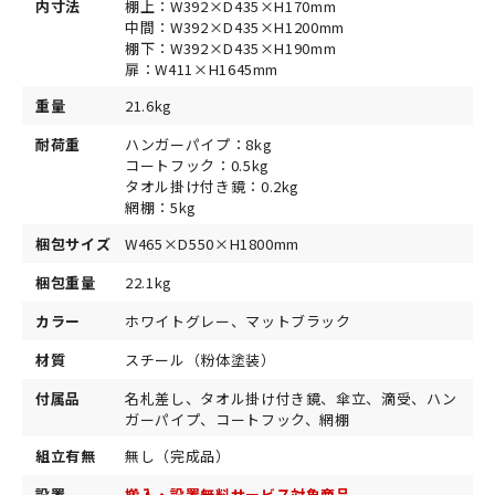
内寸法
棚上：W392×D435×H170mm
中間：W392×D435×H1200mm
棚下：W392×D435×H190mm
扉：W411×H1645mm
重量
21.6kg
耐荷重
ハンガーパイプ：8kg
コートフック：0.5kg
タオル掛け付き鏡：0.2kg
網棚：5kg
梱包サイズ
W465×D550×H1800mm
梱包重量
22.1kg
カラー
ホワイトグレー、マットブラック
材質
スチール（粉体塗装）
付属品
名札差し、タオル掛け付き鏡、傘立、滴受、ハン
ガーパイプ、コートフック、網棚
組立有無
無し（完成品）
設置
搬入・設置無料サービス対象商品。