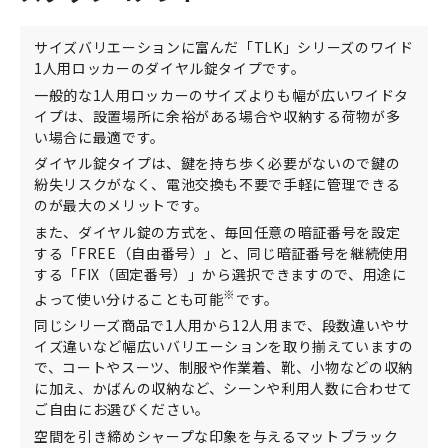
サイズバリエーションに富んだ「TLK」シリーズのワイド
1人用ロッカーのダイヤル錠タイプです。
一般的な1人用ロッカーのサイズよりも幅が広いワイドタ
イプは、設置場所に余裕がある場合や収納する荷物が多
い場合に最適です。
ダイヤル錠タイプは、鍵を持ち歩く必要がないので鍵の
紛失リスクがなく、電池交換も不要で手軽に管理できる
のが最大のメリットです。
また、ダイヤル錠の方式を、毎回任意の暗証番号を設定
する「FREE（自由番号）」と、同じ暗証番号を継続使用
する「FIX（固定番号）」から選択できますので、用途に
※
よって使い分けることも可能
です。
同じシリーズ商品で1人用から12人用まで、段数違いやサ
イズ違いなど幅広いバリエーションを取り揃えていますの
で、コートやスーツ、制服や作業着、靴、小物などの収納
に加え、かばんの収納など、シーンや利用人数に合わせて
ご自由にお選びください。
空間を引き締めシャープな印象を与えるマットブラック