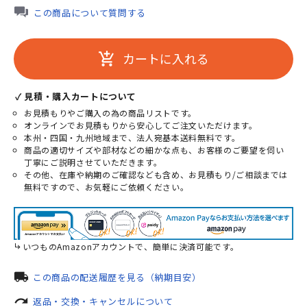
この商品について質問する
カートに入れる
add_shopping_cart
✓ 見積・購入カートについて
お見積もりやご購入の為の商品リストです。
オンラインでお見積もりから安心してご注文いただけます。
本州・四国・九州地域まで、法人宛基本送料無料です。
商品の適切サイズや部材などの細かな点も、お客様のご要望を伺い
丁寧にご説明させていただきます。
その他、在庫や納期のご確認なども含め、お見積もり/ご相談までは
無料ですので、お気軽にご依頼ください。
いつものAmazonアカウントで、簡単に決済可能です。
local_shipping
この商品の配送履歴を見る（納期目安）
redo
返品・交換・キャンセルについて