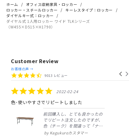
ホーム
オフィス収納家具・ロッカー
ロッカー・スチールロッカー
キーレスタイプ：ロッカー
ダイヤルキー式：ロッカー
ダイヤル式 1人用ロッカー ワイド TLKシリーズ
（W455×D515×H1790）
Customer Review
Reviews
お客様の声 →
Carousel
carousel
4.4
9013 レビュー
arrows
star
rating
5.0
2022-02-24
star
rating
色･使いやすさでリピートしました
前回購入し、とても良かったの
でリピート注文したのですが、
色（チーク）を間違って「ナチ
ュラル」としてしまいました。
Kagukuroカスタマー
注文確定時に気付き、変更メー