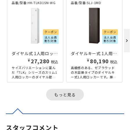
品番/型番:
HK-TLKD1SN-WG
品番/型番:
SLJ-1MD
クーポン
クーポン
法人会員
法人会員
chevron_right
割引対象
割引対象
ダイヤル式 1人用ロッカー スリム TLKシリーズ W316×D515×H1790 ホワイト
ダイヤルキー式 1人用木目扉ロッカー W450×D515×H1800 ダークブラウン
¥
¥
27,280
80,190
税込
税込
サイズバリエーションに富ん
高級感のある、ゼブラウッド
だ「TLK」シリーズのスリム1
の木目扉タイプのダイヤルキ
人用ロッカーのダイヤル錠タ
ー式1人用ロッカーです。扉の
イプです。一般的な1人用ロッ
木目シートには、ゼブラウッ
カーのサイズと同様の幅サイ
ド柄のシートを使用し、本体
ズの...
と少し違...
もっと見る
スタッフコメント