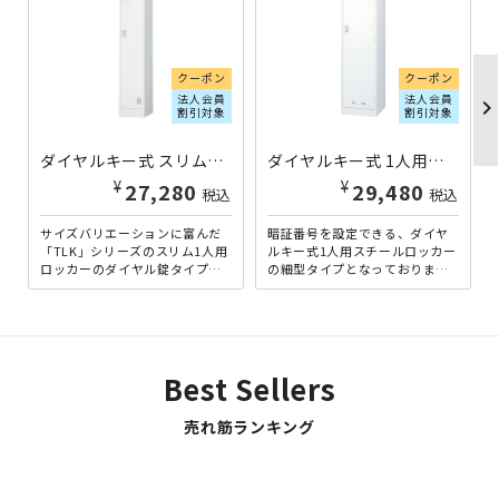
クーポン
クーポン
法人会員
法人会員
chevron_righ
割引対象
割引対象
ダイヤルキー式 スリム1人用ロッカー TLKシリーズ W316×D515×H1790 ホワイトグレー HK-TLKD1SN-WG | 533234
ダイヤルキー式 1人用スチールロッカー ワイドタイプ W455×D515×H1790 SLDW-1D | 876407
¥
¥
27,280
29,480
税込
税込
サイズバリエーションに富んだ
暗証番号を設定できる、ダイヤ
「TLK」シリーズのスリム1人用
ルキー式1人用スチールロッカー
ロッカーのダイヤル錠タイプで
の細型タイプとなっておりま
す。一般的な1人用ロッカーのサ
す。不特定多数の人間が使用す
イズと同様の幅サイズの...
る場合に適した自由変換式
（施...
Best Sellers
売れ筋ランキング