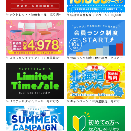
アウトレット・特価セール：売り切れ御免の特別価格！
新規会員登録キャンペーン：10,000円OFFクーポン進呈中！
スタッキングチェアNPT：業界最安値に挑戦！
会員ランク制度：他社のサービスと比較してください。
リミテッドタイムセール：今だけの限定セール。
キャンペーン：北海道限定、今だけ送料無料！