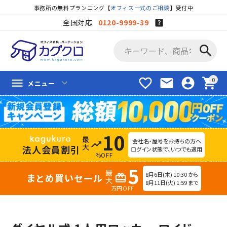
事務所の無料プランニング【
オフィス一式のご相談
】受付中
全国対応
0120-9999-39
search
favorite_border
mail
account_circle
shopping_cart
menu
メニュー
10
会社名・屋号をお持ちの方へ
trending_up
法人会員割引
ログイン状態で、いつでも適用
%OFF
5
8月6日(木) 10:30 から
まとめ買いセール
redeem
8月11日(火) 1:59 まで
万円OFF