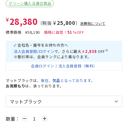
グリーン購入法適合商品
¥28,380
¥25,800
（税抜
）
消費税について
標準価格
¥58,190
51
✓ 会社名・屋号をお持ちの方へ
※
法人会員登録/ログイン
で、さらに最大
¥2,838
OFF
※割引率は、会員ランクにより異なります。
会員ログイン
｜
法人会員登録（無料）
マットブラックは、
現在、
欠品
となっております。
お見積もり
は、承っております。
数量：
remove
add