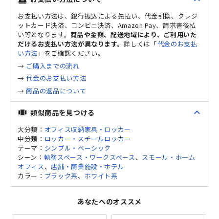
お支払い方法は、銀行振込による先払い、代金引換、クレジ
ットカード決済、コンビニ決済、Amazon Pay、請求書後払
い等となります。
商品や金額、配送地域により、ご利用いた
だけるお支払い方法が異なります。
詳しくは「
代金のお支払
い方法
」をご確認ください。
→
ご購入までの流れ
→
代金のお支払い方法
→
商品の返品について
expand_less
類似商品を見つける
view_carousel
大分類：
オフィス収納家具・ロッカー
中分類：
ロッカー・スチールロッカー
テーマ：
シンプル・ベーシック
シーン：
執務スペース・ワークスペース
、
スモール・ホーム
オフィス
、
店舗・商業施設・ホテル
カラー：
ブラック系
、
ホワイト系
あなたへのオススメ