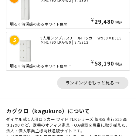
×H1790 LKA-W2 | 875307
¥
29,480
税込
明るく清潔感のあるホワイト色のエコ塗装を施した、大変リーズナブルな2人用スチール...
9人用シンプルスチールロッカー W900×D515
×H1790 LKA-W9 | 875312
¥
58,190
税込
明るく清潔感のあるホワイト色のエコ塗装を施した、大変リーズナブルな9人用スチール...
ランキングをもっと見る →
カグクロ（kagukuro）について
ダイヤル式 1人用ロッカー ワイド TLKシリーズ 幅455 奥行515 高
さ1790 など、定番のオフィス家具・OA機器を豊富に取り揃えた、
法人・個人事業主様向け通販サイトです。