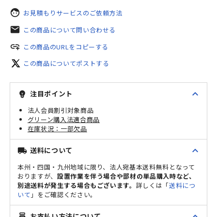
face
お見積もりサービスのご依頼方法
mail
この商品について問い合わせる
add_link
この商品のURLをコピーする
この商品についてポストする
expand_less
注目ポイント
emoji_objects
法人会員割引対象商品
グリーン購入法適合商品
一部欠品
expand_less
送料について
local_shipping
本州・四国・九州地域に限り、法人宛基本送料無料となって
おりますが、
設置作業を伴う場合や部材の単品購入時など、
別途送料が発生する場合もございます。
詳しくは「
送料につ
いて
」をご確認ください。
expand_less
お支払い方法について
point_of_sale