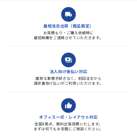
ルを送ると直ぐに対応ください
ました。商品到着も早く、品
local_shipping
質・使いやすさで満足していま
す。また、リピートするときは
最短当日出荷（商品限定）
よろしくお...
お見積もり・ご購入依頼時に
最短納期をご連絡させていただきます。
payments
法人向け後払い対応
面倒な事務手続きなく、初回注文から
請求書掛け払いがご利用いただけます。
thumb_up
オフィス一式・レイアウト対応
全国8拠点、無料出張見積いたします。
まずは何でもお気軽にご相談ください。