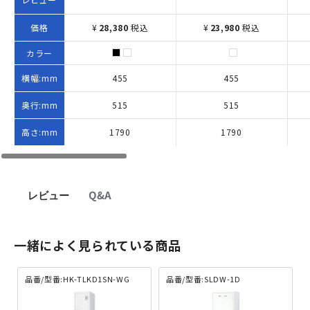
価格
¥
28,380
税込
¥
23,980
税込
カラー
横幅:mm
455
455
奥行:mm
515
515
高さ:mm
1790
1790
レビュー
Q&A
一緒によく見られている商品
品番/型番:HK-TLKD1SN-WG
品番/型番:SLDW-1D