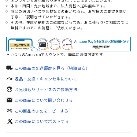
オンラインでお見積もりから安心してご注文いただけます。
本州・四国・九州地域まで、法人宛基本送料無料です。
商品の適切サイズや部材などの細かな点も、お客様のご要望を伺い
丁寧にご説明させていただきます。
その他、在庫や納期のご確認なども含め、お見積もり/ご相談までは
無料ですので、お気軽にご依頼ください。
いつものAmazonアカウントで、簡単に決済可能です。
local_shipping
この商品の配送履歴を見る（納期目安）
redo
返品・交換・キャンセルについて
face
お見積もりサービスのご依頼方法
mail
この商品について問い合わせる
add_link
この商品のURLをコピーする
この商品についてポストする