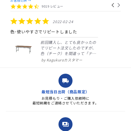
お客様の声 →
Carousel
carousel
4.4
9019 レビュー
arrows
star
rating
5.0
2022-02-24
star
rating
色･使いやすさでリピートしました
前回購入し、とても良かったの
でリピート注文したのですが、
色（チーク）を間違って「ナチ
ュラル」としてしまいました。
Kagukuroカスタマー
注文確定時に気付き、変更メー
ルを送ると直ぐに対応ください
ました。商品到着も早く、品
local_shipping
質・使いやすさで満足していま
す。また、リピートするときは
最短当日出荷（商品限定）
よろしくお...
お見積もり・ご購入依頼時に
最短納期をご連絡させていただきます。
payments