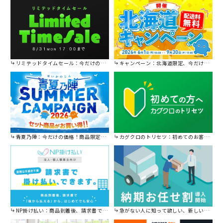
リミテッドタイムセール：今だけの限定セール。
キャンペーン：北海道限定、今だけ送料無料！
青夏乃陣：今だけの価格！商品限定セール開催中です。
カグクロのトリセツ：初めてのお客様はこちら。
NP掛け払い：商品到着後、請求書で後から払えます。
急がない人に知って欲しい、新しい割引を始めました。