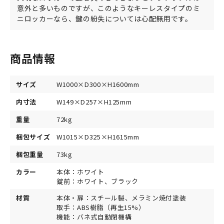
意外と多いものですが、このようなキーレスタイプのミ
ニロッカーなら、鍵の紛失については心配無用です。
商品情報
サイズ
W1000×D300×H1600mm
内寸法
W149×D257×H125mm
重量
72kg
梱包サイズ
W1015×D325×H1615mm
梱包重量
73kg
カラー
本体：ホワイト
錠前：ホワイト、ブラック
材質
本体・扉：スチール製、メラミン焼付塗装
取手：ABS樹脂（再生15%）
機能：バネ式自動閉機構