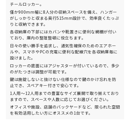
チールロッカー。
僅か900mm幅に8人分の収納スペースを備え、ハンガー
がしっかりと収まる奥行515mm設計で、効率良くたっぷ
りと収納できます。
各収納庫の下部にはカバンや靴置きに便利な網棚が付い
ており、庫内の整理整頓に役立ちます。
日々の使い勝手を追求し、通気性確保のためのエアホー
ルや、スマホやPCの充電に便利な配線穴を各収納庫毎に
設けました。
ロッカーの底面にはアジャスターが付いているので、多少
のがたつきは調整が可能です。
鍵は施錠しないと抜けない仕様なので鍵のかけ忘れを防
止でき、スペアキー付きで安心です。
1人用～12人用までの豊富なサイズ展開で取り揃えており
ますので、スペースや人数に応じてお選びください。
オフィスや施設、店舗のバックヤードなど、限られた空間
を有効活用したい方にオススメの1台です。