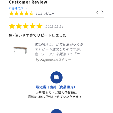
Customer Review
Reviews
お客様の声 →
Carousel
carousel
4.4
9019 レビュー
arrows
star
rating
5.0
2022-02-24
star
rating
色･使いやすさでリピートしました
前回購入し、とても良かったの
でリピート注文したのですが、
色（チーク）を間違って「ナチ
ュラル」としてしまいました。
Kagukuroカスタマー
注文確定時に気付き、変更メー
ルを送ると直ぐに対応ください
ました。商品到着も早く、品
local_shipping
質・使いやすさで満足していま
す。また、リピートするときは
最短当日出荷（商品限定）
よろしくお...
お見積もり・ご購入依頼時に
最短納期をご連絡させていただきます。