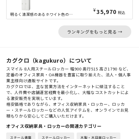
¥
35,970
税込
明るく清潔感のあるホワイト色のエコ塗装を施した、大変リーズナブルな4人用2段型ス...
ランキングをもっと見る →
カグクロ（kagukuro）について
スマイル 8人用スチールロッカー 幅900 奥行515 高さ1790 など、
定番のオフィス家具・OA機器を豊富に取り揃えた、法人・個人事
業主様向け通販サイトです。
カグクロでは、主な営業方法をインターネットに傾注すること
で、人件費や店舗運営経費を最小化し、大幅なコストカットによ
る激安販売を実現しています。
格安価格でありながら、オフィス収納家具・ロッカー、ロッカ
ー・スチールロッカーなどの人気アイテムを、オンラインでお見
積もりから安心してご購入いただけます。
オフィス収納家具・ロッカーの関連カテゴリー
スチール書庫
スチールロッカー
木製・木目扉ロッカー