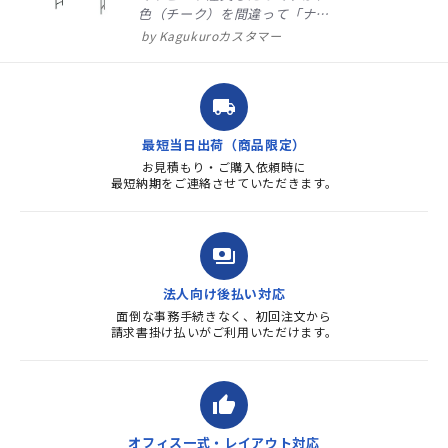
色（チーク）を間違って「ナチ
ュラル」としてしまいました。
Kagukuroカスタマー
注文確定時に気付き、変更メー
ルを送ると直ぐに対応ください
ました。商品到着も早く、品
local_shipping
質・使いやすさで満足していま
す。また、リピートするときは
最短当日出荷（商品限定）
よろしくお...
お見積もり・ご購入依頼時に
最短納期をご連絡させていただきます。
payments
法人向け後払い対応
面倒な事務手続きなく、初回注文から
請求書掛け払いがご利用いただけます。
thumb_up
オフィス一式・レイアウト対応