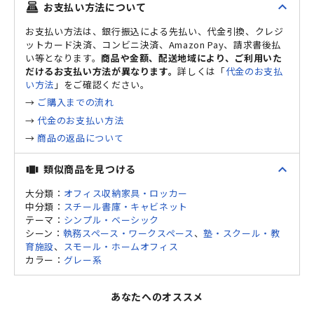
expand_less
お支払い方法について
point_of_sale
お支払い方法は、銀行振込による先払い、代金引換、クレジ
ットカード決済、コンビニ決済、Amazon Pay、請求書後払
い等となります。
商品や金額、配送地域により、ご利用いた
だけるお支払い方法が異なります。
詳しくは「
代金のお支払
い方法
」をご確認ください。
→
ご購入までの流れ
→
代金のお支払い方法
→
商品の返品について
expand_less
類似商品を見つける
view_carousel
大分類：
オフィス収納家具・ロッカー
中分類：
スチール書庫・キャビネット
テーマ：
シンプル・ベーシック
シーン：
執務スペース・ワークスペース
、
塾・スクール・教
育施設
、
スモール・ホームオフィス
カラー：
グレー系
あなたへのオススメ