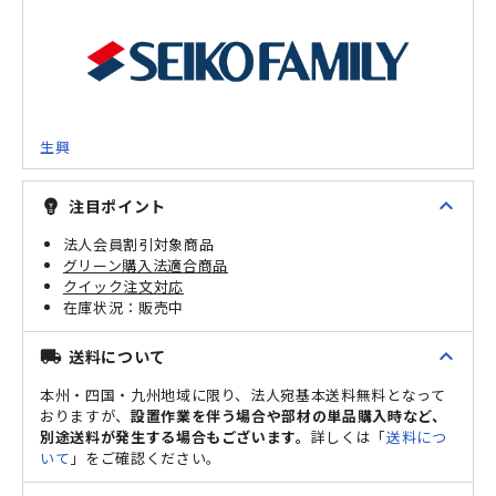
生興
expand_less
注目ポイント
emoji_objects
法人会員割引対象商品
グリーン購入法適合商品
クイック注文対応
販売中
expand_less
送料について
local_shipping
本州・四国・九州地域に限り、法人宛基本送料無料となって
おりますが、
設置作業を伴う場合や部材の単品購入時など、
別途送料が発生する場合もございます。
詳しくは「
送料につ
いて
」をご確認ください。