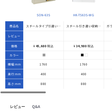
SON-63S
HK-TS63S-WG
商品名
スチールタイプ引違い書庫 SON63シリーズ（W1760×D400×H880）
スチール引き違い収納庫 TSシリーズ W1760×D400×H880 ホワイト
レビュー
価格
¥
45,680
税込
¥
34,980
税込
カラー
横幅:mm
1760
1760
奥行:mm
400
400
高さ:mm
880
880
レビュー
Q&A