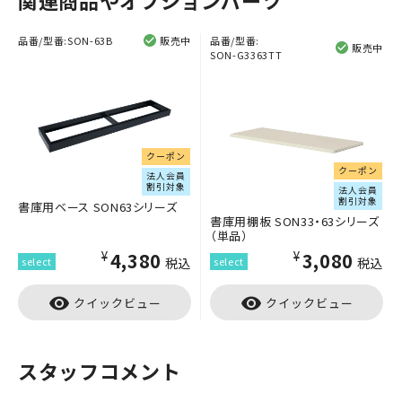
関連商品やオプションパーツ
品番/型番:
SON-63B
販売中
品番/型番:
販売中
SON-G3363TT
クーポン
クーポン
法人会員
割引対象
法人会員
割引対象
書庫用ベース SON63シリーズ
書庫用棚板 SON33・63シリーズ
（単品）
¥4,380
¥3,080
税込
税込
visibility
visibility
クイックビュー
クイックビュー
スタッフコメント