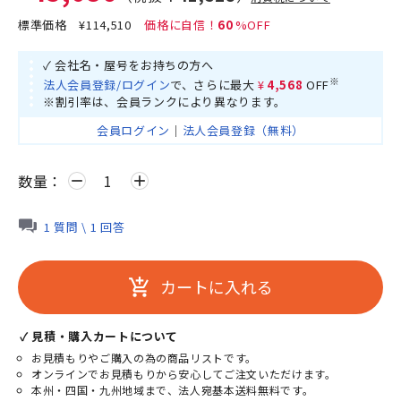
標準価格
¥114,510
60
✓ 会社名・屋号をお持ちの方へ
※
法人会員登録/ログイン
で、さらに最大
¥4,568
OFF
※割引率は、会員ランクにより異なります。
会員ログイン
｜
法人会員登録（無料）
数量：
remove
add
1 質問 \ 1 回答
カートに入れる
add_shopping_cart
✓ 見積・購入カートについて
お見積もりやご購入の為の商品リストです。
オンラインでお見積もりから安心してご注文いただけます。
本州・四国・九州地域まで、法人宛基本送料無料です。