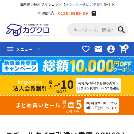
事務所の無料プランニング【
オフィス一式のご相談
】受付中
全国対応
0120-9999-39
search
favorite_border
mail
account_circle
shopping_cart
menu
メニュー
10
会社名・屋号をお持ちの方へ
trending_up
法人会員割引
ログイン状態で、いつでも適用
%OFF
5
8月6日(木) 10:30 から
まとめ買いセール
redeem
8月11日(火) 1:59 まで
万円OFF