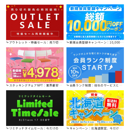
アウトレット・特価セール：売り切れ御免の特別価格！
新規会員登録キャンペーン：10,000円OFFクーポン進呈中！
スタッキングチェアNPT：業界最安値に挑戦！
会員ランク制度：他社のサービスと比較してください。
リミテッドタイムセール：今だけの限定セール。
キャンペーン：北海道限定、今だけ送料無料！