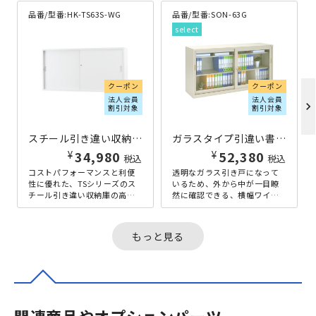
品番/型番:
HK-TS63S-WG
品番/型番:
SON-63G
クーポン
クーポン
法人会員
法人会員
chevron_right
割引対象
割引対象
スチール引き違い収納庫 TSシリーズ W1760×D400×H880 ホワイト
ガラスタイプ引違い書庫 SON63シリーズ W1760×D400×H880 ニューグレー
¥
¥
34,980
52,380
税込
税込
コストパフォーマンスと利便
透明なガラス引き戸になって
性に優れた、TSシリーズのス
いるため、外から中が一目瞭
チール引き違い収納庫の高さ
然に確認できる、横幅ワイド
880×幅1760×奥行400mmタ
なガラス引き違い書庫です。
イプです。スチールの引き...
セキュリティ面も安心できる
鍵付きとな...
もっと見る