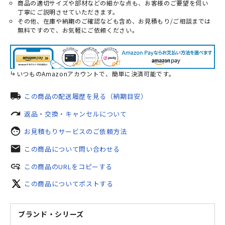
商品の適切サイズや部材などの細かな点も、お客様のご要望を伺い
丁寧にご説明させていただきます。
その他、在庫や納期のご確認なども含め、お見積もり/ご相談までは
無料ですので、お気軽にご依頼ください。
いつものAmazonアカウントで、簡単に決済可能です。
local_shipping
この商品の配送履歴を見る（納期目安）
redo
返品・交換・キャンセルについて
face
お見積もりサービスのご依頼方法
mail
この商品について問い合わせる
add_link
この商品のURLをコピーする
この商品についてポストする
ブランド・シリーズ