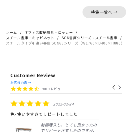
特集一覧へ →
ホーム
オフィス収納家具・ロッカー
スチール書庫・キャビネット
SON書庫シリーズ：スチール書庫
スチールタイプ引違い書庫 SON63シリーズ（W1760×D400×H880）
Customer Review
Reviews
お客様の声 →
Carousel
carousel
4.4
9019 レビュー
arrows
star
rating
5.0
2022-02-24
star
rating
色･使いやすさでリピートしました
前回購入し、とても良かったの
でリピート注文したのですが、