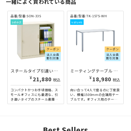
一緒によく買われている商品
品番/型番:SON-33S
品番/型番:TK-1575-WH
クーポン
クーポン
法人会員
法人会員
割引対象
割引対象
スチールタイプ引違い書庫 SON33シリーズ W880×D400×H880 SON-33S | 866409
ミーティングテーブル TKシャープタイプ W1500×D750×H700 ホワイト ←旧TK-1575-WT TK-1575-WH | 269149
¥
¥
21,880
18,980
税込
税込
コンパクトかつお手頃価格、ス
向い合って4人で座るのに丁度良
モールオフィスにも最適な、引
い、横幅1500mmの会議用テー
き違いタイプのスチール書庫で
ブルです。オフィス用のテーブ
す。引き違いにする事により、
ルとして、最もオーソドックス
狭いスペースでも使いやすい
なシャープエッジタイプ...
シ...
Best Sellers