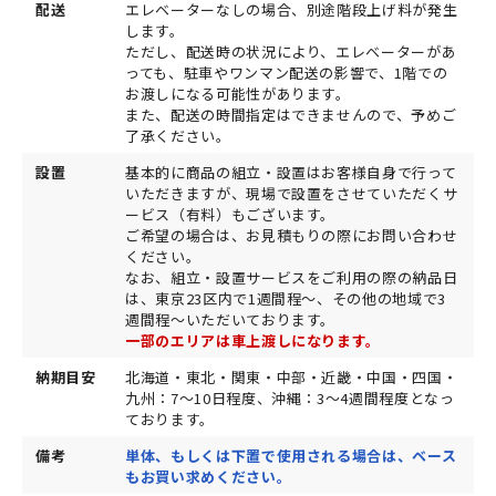
配送
エレベーターなしの場合、別途階段上げ料が発生
します。
ただし、配送時の状況により、エレベーターがあ
っても、駐車やワンマン配送の影響で、1階での
お渡しになる可能性があります。
また、配送の時間指定はできませんので、予めご
了承ください。
設置
基本的に商品の組立・設置はお客様自身で行って
いただきますが、現場で設置をさせていただくサ
ービス（有料）もございます。
ご希望の場合は、お見積もりの際にお問い合わせ
ください。
なお、組立・設置サービスをご利用の際の納品日
は、東京23区内で1週間程～、その他の地域で3
週間程～いただいております。
一部のエリアは車上渡しになります。
納期目安
北海道・東北・関東・中部・近畿・中国・四国・
九州：7～10日程度、沖縄：3～4週間程度となっ
ております。
備考
単体、もしくは下置で使用される場合は、ベース
もお買い求めください。