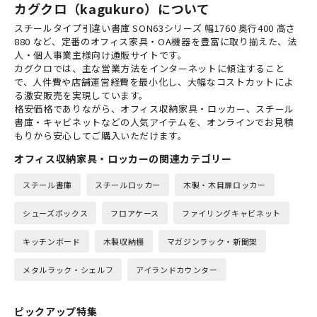
カグクロ（kagukuro）について
スチールタイプ引違い書庫 SON63シリーズ 幅1760 奥行400 高さ
880 など、定番のオフィス家具・OA機器を豊富に取り揃えた、法
人・個人事業主様向け通販サイトです。
カグクロでは、主な営業方法をインターネットに傾注すること
で、人件費や店舗運営経費を最小化し、大幅なコストカットによ
る激安販売を実現しています。
格安価格でありながら、オフィス収納家具・ロッカー、スチール
書庫・キャビネットなどの人気アイテムを、オンラインでお見積
もりから安心してご購入いただけます。
オフィス収納家具・ロッカーの関連カテゴリー
スチール書庫
スチールロッカー
木製・木目扉ロッカー
シューズボックス
フロアケース
ファイリングキャビネット
キッチンボード
木製収納棚
マガジンラック・新聞架
メタルラック・シェルフ
アイランドカウンター
ピックアップ特集