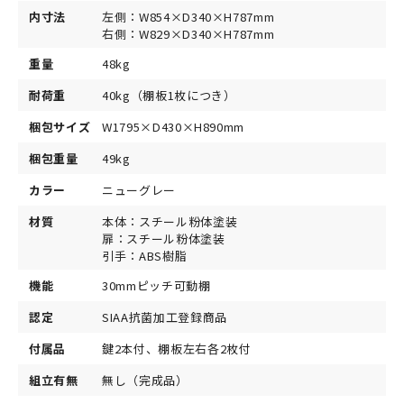
内寸法
左側：W854×D340×H787mm
右側：W829×D340×H787mm
重量
48kg
耐荷重
40kg（棚板1枚につき）
梱包サイズ
W1795×D430×H890mm
梱包重量
49kg
カラー
ニューグレー
材質
本体：スチール粉体塗装
扉：スチール粉体塗装
引手：ABS樹脂
機能
30mmピッチ可動棚
認定
SIAA抗菌加工登録商品
付属品
鍵2本付、棚板左右各2枚付
組立有無
無し（完成品）