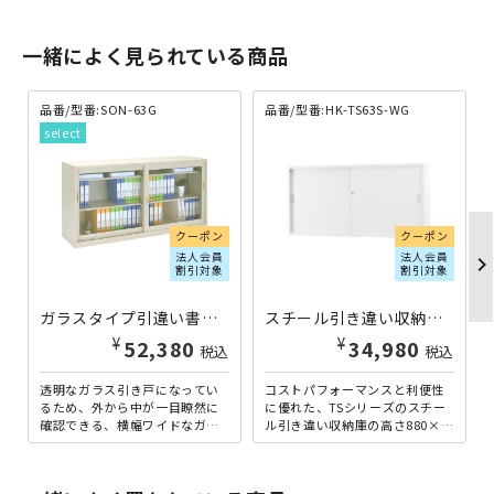
一緒によく見られている商品
品番/型番:SON-63G
品番/型番:HK-TS63S-WG
クーポン
クーポン
法人会員
法人会員
chevron_righ
割引対象
割引対象
ガラスタイプ引違い書庫 SON63シリーズ W1760×D400×H880 SON-63G | 866411
スチール引き違い収納庫 TSシリーズ W1760×D400×H880 ホワイトグレー HK-TS63S-WG | 533135
¥
¥
52,380
34,980
税込
税込
透明なガラス引き戸になってい
コストパフォーマンスと利便性
るため、外から中が一目瞭然に
に優れた、TSシリーズのスチー
確認できる、横幅ワイドなガラ
ル引き違い収納庫の高さ880×幅
ス引き違い書庫です。セキュリ
1760×奥行400mmタイプで
ティ面も安心できる鍵付きと
す。スチールの引き...
な...