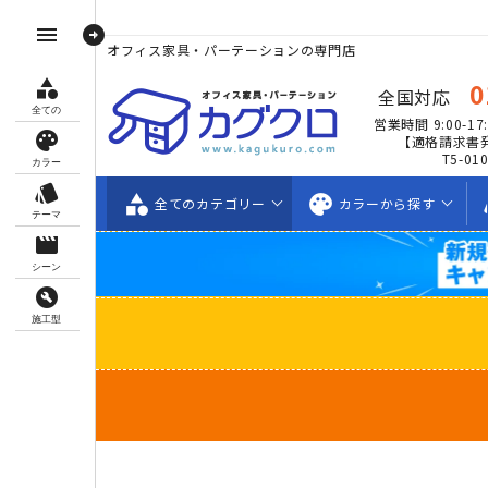
arrow_circle_right
menu
オフィス家具・パーテーションの専門店
category
0
全国対応
全ての
営業時間 9:00-17:
palette
【適格請求書
T5-01
カラー
style
category
palette
s
全ての
カテゴリー
カラーから
探す
テーマ
movie_creation
シーン
build_circle
施工型