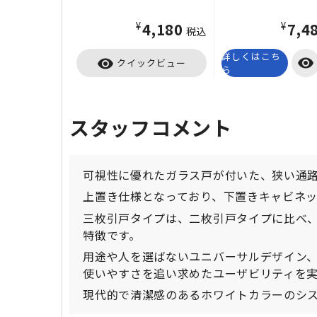
¥4,180
¥7,4
税込
詳しくはこち
visibility
visibility
クイックビュー
ら
スタッフコメント
可視性に優れたガラス戸が付いた、狭い通
上置き仕様となっており、下置きキャビネ
三枚引戸タイプは、二枚引戸タイプに比べ
特徴です。
用途や人を選ばないユニバーサルデザイン
使いやすさを追い求めたユーザビリティを
現代的で清潔感のあるホワイトカラーのシ