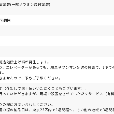
体塗装(一部メラミン焼付塗装)
チ可動棚
別途階段上げ料が発生します。
り、エレベーターがあっても、駐車やワンマン配送の影響で、1階で
す。
きませんので、予めご了承ください。
す（荷卸しでお手伝いいただくこともございます）。
行っていただきますが、現場で設置をさせていただくサービス（有
りの際にお問い合わせください。
用の際の納品日は、東京23区内で1週間程～、その他の地域で3週間