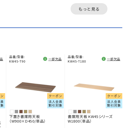
物のサイズに合わせるこ
収納物の大きさに合
とで、柔軟な微調節が可
て、柔軟な微調節が可
もっと見る
能です。事...
です。...
品番/型番:
品番/型番:
品
一部欠品
一部欠品
KW45-T90
KW45-T180
ポン
クーポン
クーポン
会員
法人会員
法人会員
対象
割引対象
割引対象
下置き書庫用天板
書庫用天板 KW45シリーズ
（W900×D450/単品）
W1800（単品）
K
×