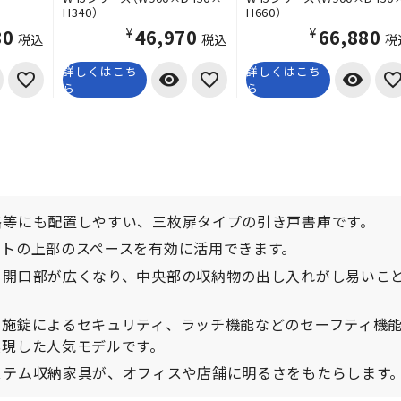
H340）
H660）
80
¥46,970
¥66,880
税込
税込
税
詳しくはこち
詳しくはこち
visibility
visibility
ら
ら
路等にも配置しやすい、三枚扉タイプの引き戸書庫です。
ットの上部のスペースを有効に活用できます。
、開口部が広くなり、中央部の収納物の出し入れがし易いこ
、施錠によるセキュリティ、ラッチ機能などのセーフティ機
実現した人気モデルです。
ステム収納家具が、オフィスや店舗に明るさをもたらします