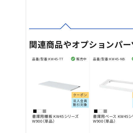
関連商品やオプションパー
品番/型番:
KW45-TT
販売中
品番/型番:
KW45-NB
クーポン
法人会員
割引対象
書庫用棚板 KW45シリーズ
書庫用ベース KW45シ
W900（単品）
W900（単品）