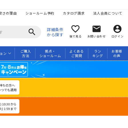
安さの理由
ショールーム予約
カタログ請求
法人会員について
favorite_border
mail
account_circle
詳細条件
search
から探す
後で見る
お問い合わせ
ログイン
ご購入
拠点・
よくある
ラン
お客様
ョン
方法
ショールーム
ご質問
キング
の声
持ちの方へ
いつでも適用
 10:30 から
) 1:59 まで