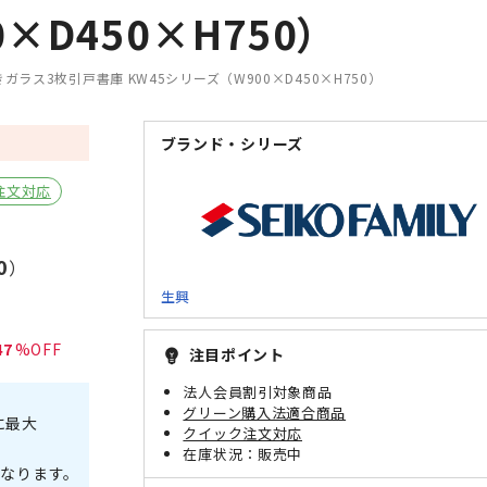
D450×H750）
ガラス3枚引戸書庫 KW45シリーズ（W900×D450×H750）
ブランド・シリーズ
注文対応
0
）
生興
47
注目ポイント
emoji_objects
法人会員割引対象商品
グリーン購入法適合商品
に最大
クイック注文対応
販売中
なります。