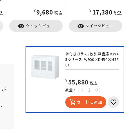
¥9,680
¥17,380
込
税込
税込
visibility
visibility
クイックビュー
クイックビュー
枠付きガラス3枚引戸書庫 KW4
5シリーズ（W900×D450×H75
0）
¥55,880
税込
とが
数量：
remove
add
add_shopping_cart
カートに追加
能、
。