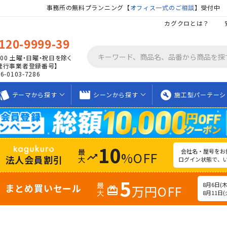
事務所の無料プランニング【
オフィス一式のご相談
】受付中
カグクロとは？
120-9999-39
00
土曜・日曜・祝日を除く
発行事業者登録番号】
06-0103-7286
tyle
movie_creation
build_circle
テーマから
探す
シーンから
探す
施工型
パーテーシ
10
会社名・屋号をお
%OFF
trending_up
法人会員割引
ログイン状態で、
5
8月6日(木)
まとめ買いセール
万円OFF
redeem
8月11日(火