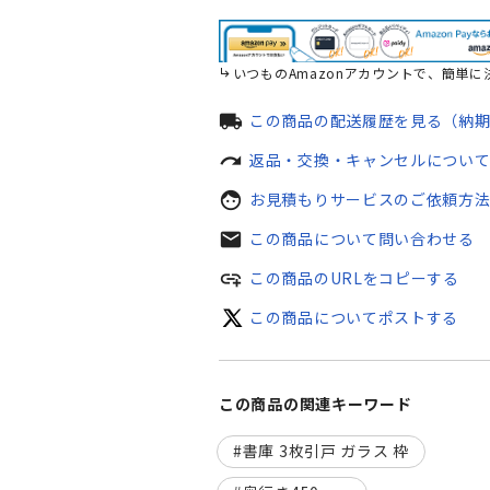
いつものAmazonアカウントで、簡単に
local_shipping
この商品の配送履歴を見る（納
redo
返品・交換・キャンセルについ
face
お見積もりサービスのご依頼方
mail
この商品について問い合わせる
add_link
この商品のURLをコピーする
この商品についてポストする
この商品の関連キーワード
書庫 3枚引戸 ガラス 枠