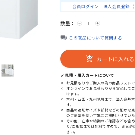
会員ログイン
｜
法人会員登録（
数量：
remove
add
この商品について質問する
カートに入れる
add_shopping_cart
✓ 見積・購入カートについて
お見積もりやご購入の為の商品リストで
オンラインでお見積もりから安心して
けます。
本州・四国・九州地域まで、法人宛基
す。
商品の適切サイズや部材などの細かな
のご要望を伺い丁寧にご説明させていた
その他、在庫や納期のご確認なども含
り/ご相談までは無料ですので、お気軽
さい。