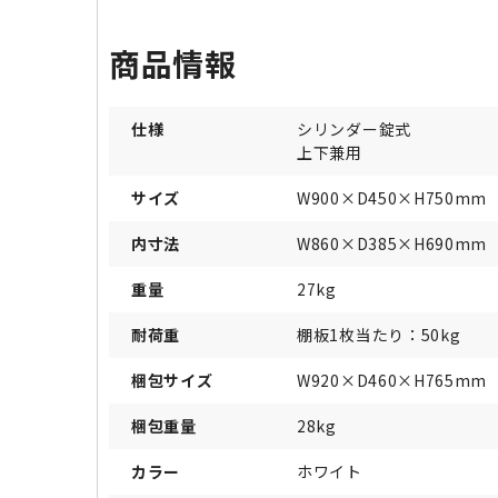
商品情報
仕様
シリンダー錠式
上下兼用
サイズ
W900×D450×H750mm
内寸法
W860×D385×H690mm
重量
27kg
耐荷重
棚板1枚当たり：50kg
梱包サイズ
W920×D460×H765mm
梱包重量
28kg
カラー
ホワイト