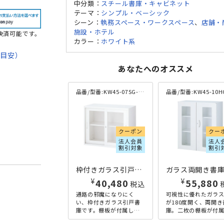
中分類：
スチール書庫・キャビネット
テーマ：
シンプル・ベーシック
シーン：
執務スペース・ワークスペース
、
店舗・
施設・ホテル
決済可能です。
カラー：
ホワイト系
期目安）
あなたへのオススメ
て
法
品番/型番:
KW45-07SG-WH
品番/型番:
KW45-10HG-
クーポン
クー
法人会員
法人
割引対象
割引
枠付きガラス引戸書庫 KW45シリーズ W900×D450×H750 ホワイト
¥
¥
40,480
55,880
税込
通路の邪魔になりにく
可視性に優れたガラ
い、枠付きガラス引戸書
が180度開く、両開き
庫です。棚板が付属して
庫。二枚の棚板が付
おり、棚板の間隔を収納
ており、棚板の間隔