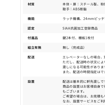
材質
本体・扉：スチール製、粉
取手：ABS樹脂
機能
ラッチ機構、24mmピッ
認定
SIAA抗菌加工登録商品
付属品
鍵2本付、棚板1枚付
組立有無
無し（完成品）
配送
エレベーターなしの場合、
ただし、配送時の状況によ
渡しになる可能性がありま
また、配送の時間指定はで
設置
配送は基本的に軒先渡しで
商品の設置はお客様自身で
もございます。
ご希望の場合は、お見積も
なお、設置サービスをご利