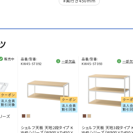
奥行き450mm
ツ
販売中
品番/型番:
品番/型番:
一部欠品
一部欠
KW45-ST092
KW45-ST093
クーポン
クーポン
クー
法人会員
割引対象
法人会員
法人
割引対象
割引
リーズ
シェルフ天板 天地2段タイプ K
シェルフ天板 天地3段タイプ 
W45シリーズ（W900×D450×
W45シリーズ（W900×D450