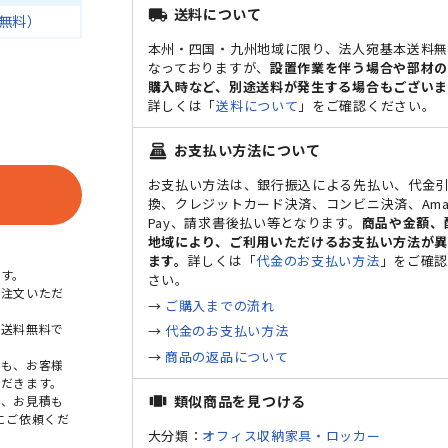
送料について
local_shipping
無料）
本州・四国・九州地域に限り、法人宛基本送料
なっておりますが、
設置作業を伴う場合や部材
購入時など、別途送料が発生する場合もございま
詳しくは「
送料について
」をご確認ください。
お支払い方法について
point_of_sale
お支払い方法は、銀行振込による先払い、代金
換、クレジットカード決済、コンビニ決済、Ama
Pay、請求書後払い等となります。
商品や金額、
地域により、ご利用いただけるお支払い方法が
ます。
詳しくは「
代金のお支払い方法
」をご確
す。
さい。
ご注文いただ
→
ご購入までの流れ
本送料無料で
→
代金のお支払い方法
→
商品の返品について
点も、お客様
だきます。
類似商品を見つける
view_carousel
め、お見積も
にご依頼くだ
大分類：
オフィス収納家具・ロッカー