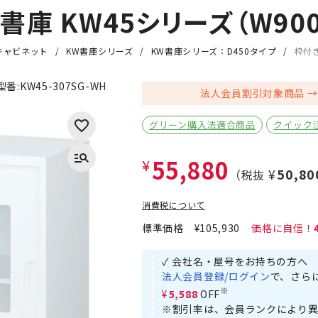
庫 KW45シリーズ（W900×
キャビネット
KW書庫シリーズ
KW書庫シリーズ：D450タイプ
枠付き
型番:
KW45-307SG-WH
法人会員割引対象商品
グリーン購入法適合商品
クイック
55,880
¥
¥50,80
（税抜
消費税について
標準価格
¥105,930
✓ 会社名・屋号をお持ちの方へ
法人会員登録/ログイン
で、さら
※
¥5,588
OFF
※割引率は、会員ランクにより異