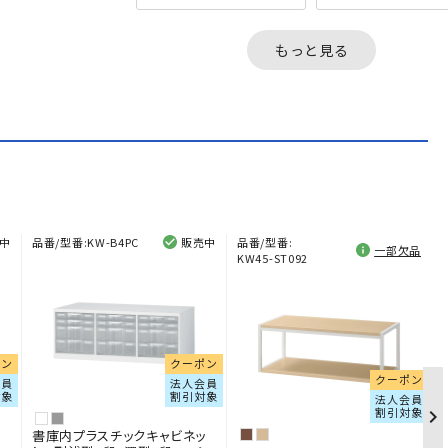
板の間隔も、収納物に合
に富んだアート食器棚
わせて、自由な微調節が
リムハイタイプ。上
可能です。用途や人を選
扉収納、中央にオー
もっと見る
ばな...
スペー...
中
品番/型番:
KW-B4PC
販売中
品番/型番:
一部欠品
KW45-ST092
ポン
クーポン
クーポン
会員
法人会員
対象
割引対象
法人会員
割引対象
ッ
書庫内プラスチックキャビネッ