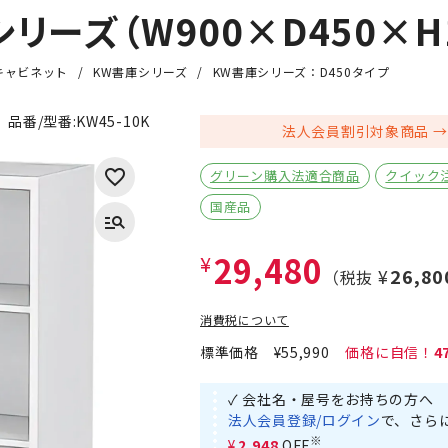
リーズ（W900×D450×H1
キャビネット
KW書庫シリーズ
KW書庫シリーズ：D450タイプ
品番/型番:
KW45-10K
法人会員割引対象商品
グリーン購入法適合商品
クイック
国産品
29,480
¥
¥26,80
（税抜
消費税について
標準価格
¥55,990
4
✓ 会社名・屋号をお持ちの方へ
法人会員登録/ログイン
で、さら
※
¥2,948
OFF