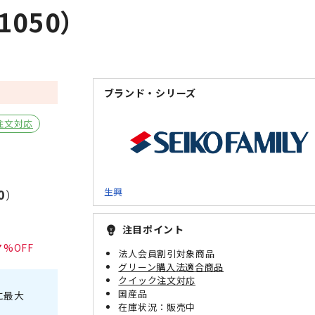
050）
ブランド・シリーズ
注文対応
0
生興
）
注目ポイント
emoji_objects
7
法人会員割引対象商品
グリーン購入法適合商品
クイック注文対応
国産品
に最大
販売中