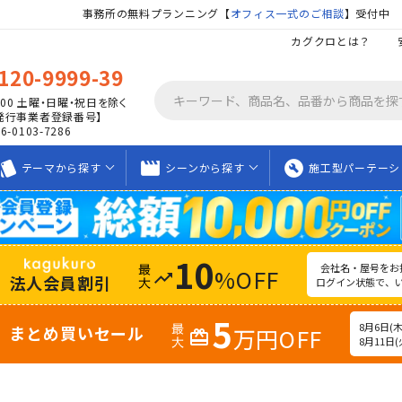
事務所の無料プランニング【
オフィス一式のご相談
】受付中
カグクロとは？
120-9999-39
00
土曜・日曜・祝日を除く
発行事業者登録番号】
06-0103-7286
tyle
movie_creation
build_circle
テーマから
探す
シーンから
探す
施工型
パーテーシ
10
会社名・屋号をお
%OFF
trending_up
法人会員割引
ログイン状態で、
5
8月6日(木)
まとめ買いセール
万円OFF
redeem
8月11日(火