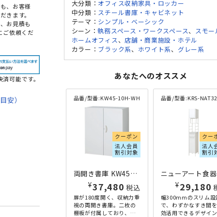
大分類：
オフィス収納家具・ロッカー
点も、お客様
中分類：
スチール書庫・キャビネット
だきます。
テーマ：
シンプル・ベーシック
め、お見積も
シーン：
執務スペース・ワークスペース
、
スモー
にご依頼くだ
ホームオフィス
、
店舗・商業施設・ホテル
カラー：
ブラック系
、
ホワイト系
、
グレー系
あなたへのオススメ
決済可能です。
品番/型番:
KW45-10H-WH
品番/型番:
KRS-NAT32CB-
期目安）
て
法
クーポン
クー
法人会員
法人
割引対象
割引
両開き書庫 KW45シリーズ W900×D450×H1050 ホワイト
ニュ
¥
¥
37,480
29,180
税込
扉が180度開く、収納力重
幅300mmのスリム設
視の両開き書庫。二枚の
で、わずかなすき間
棚板が付属しており、棚
効活用できるデザイ