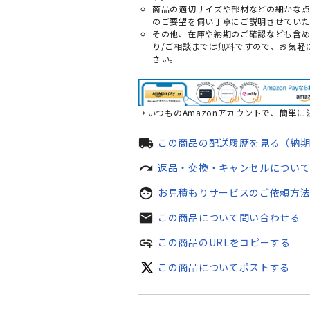
商品の適切サイズや部材などの細かな
のご要望を伺い丁寧にご説明させていた
その他、在庫や納期のご確認なども含
り/ご相談までは無料ですので、お気軽
さい。
いつものAmazonアカウントで、簡単に
local_shipping
この商品の配送履歴を見る（納
redo
返品・交換・キャンセルについ
face
お見積もりサービスのご依頼方
mail
この商品について問い合わせる
add_link
この商品のURLをコピーする
この商品についてポストする