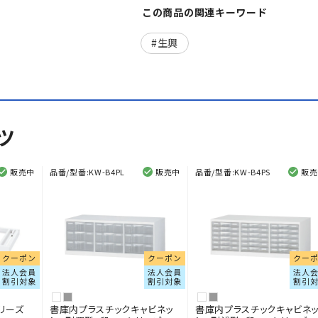
この商品の関連キーワード
生興
ツ
販売中
品番/型番:
KW-B4PL
販売中
品番/型番:
KW-B4PS
販売
クーポン
クーポン
クー
法人会員
法人会員
法人
割引対象
割引対象
割引
リーズ
書庫内プラスチックキャビネッ
書庫内プラスチックキャビネ