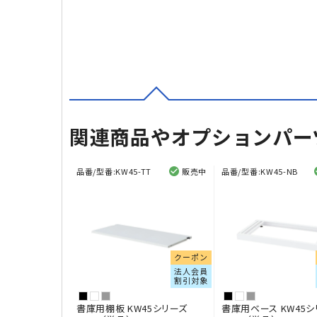
関連商品やオプションパー
品番/型番:
KW45-TT
販売中
品番/型番:
KW45-NB
クーポン
法人会員
割引対象
書庫用棚板 KW45シリーズ
書庫用ベース KW45シ