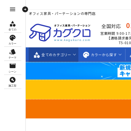
arrow_circle_right
menu
オフィス家具・パーテーションの専門店
category
0
全国対応
全ての
営業時間 9:00-17:
palette
【適格請求書
T5-01
カラー
style
category
palette
s
全ての
カテゴリー
カラーから
探す
テーマ
movie_creation
シーン
build_circle
施工型