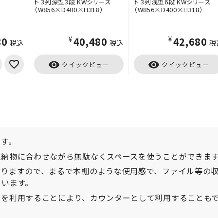
ト 3列深型3段 KWシリーズ
ト 3列浅型6段 KWシリーズ
（W856×D400×H318）
（W856×D400×H318）
80
¥40,480
¥42,680
税込
税込
税
visibility
visibility
クイックビュー
クイックビュー
です。
収納物に合わせながら無駄なくスペースを使うことができま
おりますので、まるで本棚のような使用感で、ファイル等の
ています。
）を利用することにより、カウンターとして利用することも