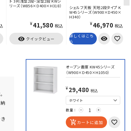
ト 3列浅型2段・深型2段 KWシ
リーズ（W856×D400×H318）
シェルフ天板 天地2段タイプ K
W45シリーズ（W900×D450×
H340）
¥41,580
¥46,970
込
税込
税込
詳しくはこち
visibility
visibility
クイックビュー
ら
オープン書庫 KW45シリーズ
（W900×D450×H1050）
¥29,480
税込
す。
収納
数量：
remove
add
でき
add_shopping_cart
カートに追加