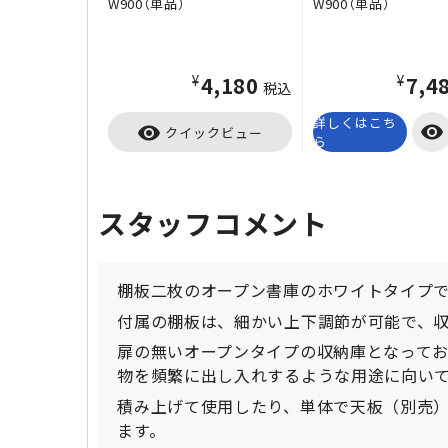
W900（単品）
W900（単品）
¥4,180
¥7,4
税込
詳しくはこち
visibility
visibility
クイックビュー
ら
スタッフコメント
棚板二枚のオープン書庫のホワイトタイプ
付属の棚板は、細かい上下調節が可能で、
扉の無いオープンタイプの収納庫となって
物を頻繁に出し入れするような用途に向い
積み上げて使用したり、単体で天板（別売
ます。