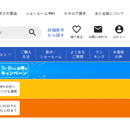
安さの理由
ショールーム予約
カタログ請求
法人会員について
favorite_border
mail
account_circle
詳細条件
search
から探す
後で見る
お問い合わせ
ログイン
ご購入
拠点・
よくある
ラン
お客様
ョン
方法
ショールーム
ご質問
キング
の声
持ちの方へ
いつでも適用
 10:30 から
) 1:59 まで