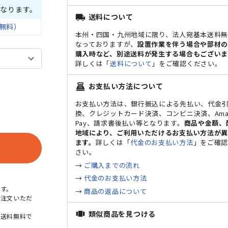
なります。
送料について
local_shipping
無料）
本州・四国・九州地域に限り、法人宛基本送料
なっておりますが、
設置作業を伴う場合や部材
購入時など、別途送料が発生する場合もございま
詳しくは「
送料について
」をご確認ください。
お支払い方法について
point_of_sale
ブ
お支払い方法は、銀行振込による先払い、代金
換、クレジットカード決済、コンビニ決済、Ama
Pay、請求書後払い等となります。
商品や金額、
地域により、ご利用いただけるお支払い方法が
ます。
詳しくは「
代金のお支払い方法
」をご確
さい。
→
ご購入までの流れ
→
代金のお支払い方法
す。
→
商品の返品について
ご注文いただ
類似商品を見つける
view_carousel
本送料無料で