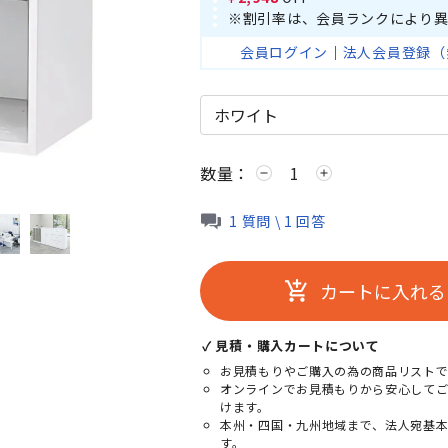
※割引率は、会員ランクにより異
会員ログイン
｜
法人会員登録（
数量：
remove
add
ニューグレー
1 質問 \ 1 回答
カートに入れる
add_shopping_cart
✓ 見積・購入カートについて
お見積もりやご購入の為の商品リストで
オンラインでお見積もりから安心して
けます。
本州・四国・九州地域まで、法人宛基
す。