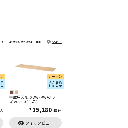
中
品番/型番:
KW4-T180
欠品中
ポン
クーポン
会員
法人会員
対象
割引対象
ー
書庫用天板 SOW・KW4シリー
ズ W1800（単品）
¥15,180
込
税込
visibility
クイックビュー