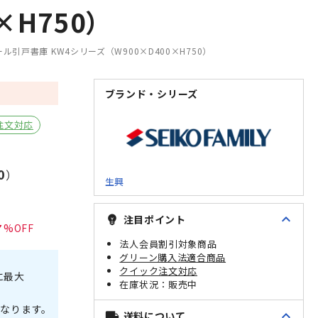
H750）
ル引戸書庫 KW4シリーズ（W900×D400×H750）
ブランド・シリーズ
注文対応
0
）
生興
expand_less
注目ポイント
emoji_objects
7
法人会員割引対象商品
グリーン購入法適合商品
クイック注文対応
に最大
販売中
なります。
expand_less
送料について
local_shipping