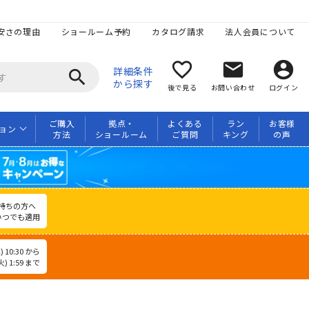
安さの理由
ショールーム予約
カタログ請求
法人会員について
favorite_border
mail
account_circle
詳細条件
search
から探す
後で見る
お問い合わせ
ログイン
ご購入
拠点・
よくある
ラン
お客様
ョン
方法
ショールーム
ご質問
キング
の声
持ちの方へ
いつでも適用
 10:30 から
) 1:59 まで