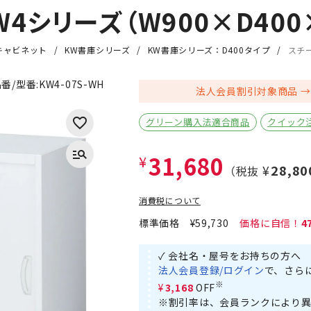
4シリーズ（W900×D400×
キャビネット
KW書庫シリーズ
KW書庫シリーズ：D400タイプ
スチー
番/型番:
KW4-07S-WH
法人会員割引対象商品
グリーン購入法適合商品
クイック
31,680
¥
¥28,80
（税抜
消費税について
標準価格
¥59,730
4
✓ 会社名・屋号をお持ちの方へ
法人会員登録/ログイン
で、さら
※
¥3,168
OFF
※割引率は、会員ランクにより異