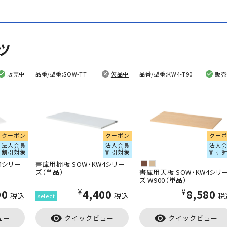
ツ
販売中
品番/型番:
SOW-TT
欠品中
品番/型番:
KW4-T90
販売
クーポン
クーポン
クー
法人会員
法人会員
法人
割引対象
割引対象
割引
4シリー
書庫用棚板 SOW・KW4シリー
ズ（単品）
書庫用天板 SOW・KW4シリ
ズ W900（単品）
90
¥4,400
¥8,580
税込
税込
税
visibility
visibility
ュー
クイックビュー
クイックビュー