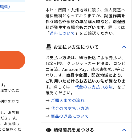
無料）
本州・四国・九州地域に限り、法人宛基本
送料無料となっておりますが、
設置作業を
伴う場合や部材の単品購入時など、別途送
料が発生する場合もございます。
詳しくは
「
送料について
」をご確認ください。
expand_less
お支払い方法について
point_of_sale
お支払い方法は、銀行振込による先払い、
代金引換、クレジットカード決済、コンビ
ニ決済、Amazon Pay、請求書後払い等と
なります。
商品や金額、配送地域により、
ご利用いただけるお支払い方法が異なりま
す。
す。
詳しくは「
代金のお支払い方法
」をご
ご注文いただ
確認ください。
→
ご購入までの流れ
本送料無料で
→
代金のお支払い方法
点も、お客様
→
商品の返品について
だきます。
め、お見積も
expand_less
にご依頼くだ
類似商品を見つける
view_carousel