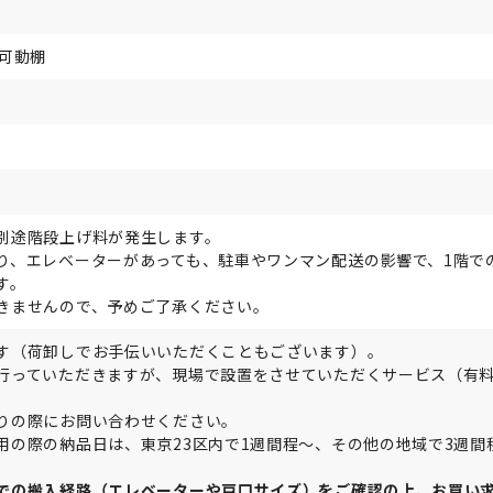
チ可動棚
別途階段上げ料が発生します。
り、エレベーターがあっても、駐車やワンマン配送の影響で、1階で
す。
きませんので、予めご了承ください。
す（荷卸しでお手伝いいただくこともございます）。
行っていただきますが、現場で設置をさせていただくサービス（有
りの際にお問い合わせください。
用の際の納品日は、東京23区内で1週間程～、その他の地域で3週間
での搬入経路（エレベーターや戸口サイズ）をご確認の上、お買い