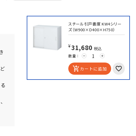
スチール引戸書庫 KW4シリー
ズ（W900×D400×H750）
¥31,680
税込
き
数量：
remove
add
など
add_shopping_cart
カートに追加
する
能、
。