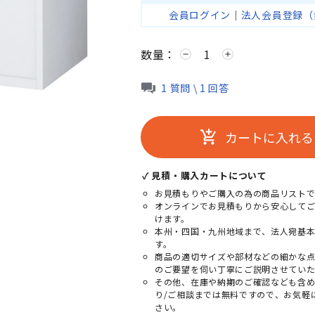
会員ログイン
｜
法人会員登録（
数量：
remove
add
1 質問 \ 1 回答
カートに入れる
add_shopping_cart
✓ 見積・購入カートについて
お見積もりやご購入の為の商品リストで
オンラインでお見積もりから安心して
けます。
本州・四国・九州地域まで、法人宛基
す。
商品の適切サイズや部材などの細かな
のご要望を伺い丁寧にご説明させていた
その他、在庫や納期のご確認なども含
り/ご相談までは無料ですので、お気軽
さい。