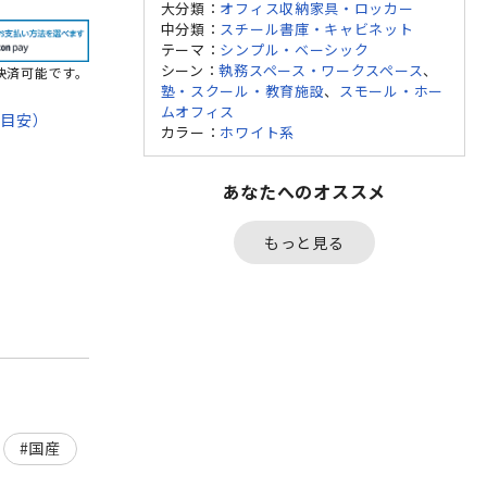
大分類：
オフィス収納家具・ロッカー
中分類：
スチール書庫・キャビネット
テーマ：
シンプル・ベーシック
シーン：
執務スペース・ワークスペース
、
決済可能です。
塾・スクール・教育施設
、
スモール・ホー
ムオフィス
期目安）
カラー：
ホワイト系
て
あなたへのオススメ
法
もっと見る
国産