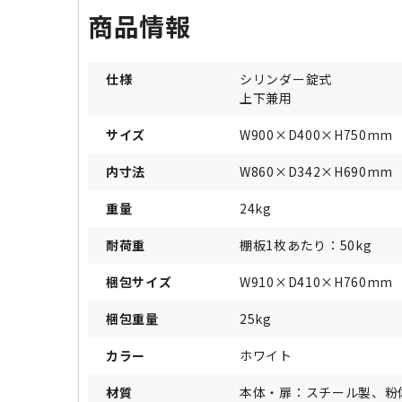
商品情報
仕様
シリンダー錠式
上下兼用
サイズ
W900×D400×H750mm
内寸法
W860×D342×H690mm
重量
24kg
耐荷重
棚板1枚あたり：50kg
梱包サイズ
W910×D410×H760mm
梱包重量
25kg
カラー
ホワイト
材質
本体・扉：スチール製、粉