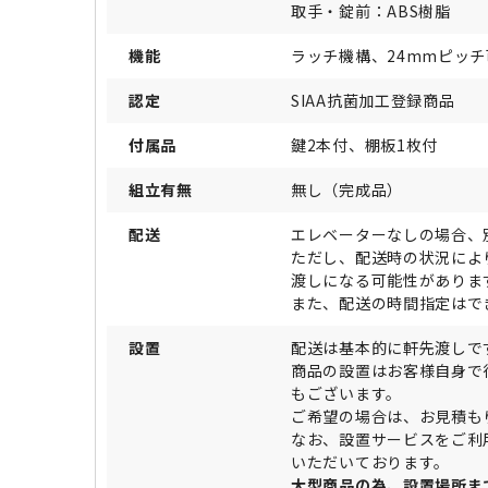
取手・錠前：ABS樹脂
機能
ラッチ機構、24mmピッ
認定
SIAA抗菌加工登録商品
付属品
鍵2本付、棚板1枚付
組立有無
無し（完成品）
配送
エレベーターなしの場合、
ただし、配送時の状況によ
渡しになる可能性がありま
また、配送の時間指定はで
設置
配送は基本的に軒先渡しで
商品の設置はお客様自身で
もございます。
ご希望の場合は、お見積も
なお、設置サービスをご利
いただいております。
大型商品の為、設置場所ま