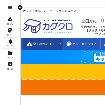
arrow_circle_right
menu
オフィス家具・パーテーションの専門店
category
0
全国対応
全ての
営業時間 9:00-17:
palette
【適格請求書
T5-01
カラー
style
category
palette
s
全ての
カテゴリー
カラーから
探す
テーマ
movie_creation
シーン
build_circle
施工型