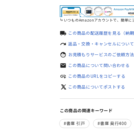
いつものAmazonアカウントで、簡単に
local_shipping
この商品の配送履歴を見る（納
redo
返品・交換・キャンセルについ
face
お見積もりサービスのご依頼方
mail
この商品について問い合わせる
add_link
この商品のURLをコピーする
この商品についてポストする
この商品の関連キーワード
書庫 引戸
書庫 奥行400