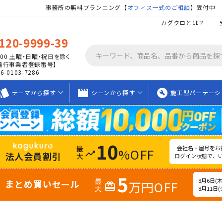
事務所の無料プランニング【
オフィス一式のご相談
】受付中
カグクロとは？
120-9999-39
00
土曜・日曜・祝日を除く
発行事業者登録番号】
06-0103-7286
tyle
movie_creation
build_circle
テーマから
探す
シーンから
探す
施工型
パーテーシ
10
会社名・屋号をお
%OFF
trending_up
法人会員割引
ログイン状態で、
5
8月6日(木)
まとめ買いセール
万円OFF
redeem
8月11日(火