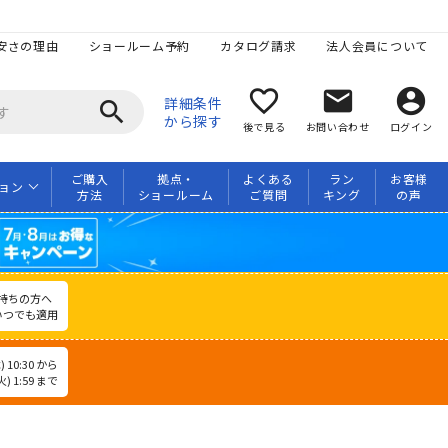
安さの理由
ショールーム予約
カタログ請求
法人会員について
favorite_border
mail
account_circle
詳細条件
search
から探す
後で見る
お問い合わせ
ログイン
ご購入
拠点・
よくある
ラン
お客様
ョン
方法
ショールーム
ご質問
キング
の声
持ちの方へ
いつでも適用
 10:30 から
) 1:59 まで