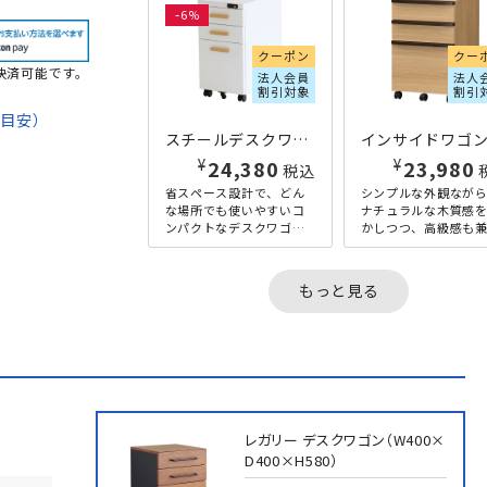
6
クーポン
クー
決済可能です。
法人会員
法人
割引対象
割引
期目安）
スチールデスクワゴン W300×D450×H580 ホワイト
て
¥
¥
25,960
税込
23,980
省スペース設計で、どん
シンプルな外観なが
法
な場所でも使いやすいコ
ナチュラルな木質感
ンパクトなデスクワゴン
かしつつ、高級感も
です。
備えたデスク下ロー
W300×D450×H580mm
ビネットです。スチー
と小ぶりなサイズで、デ
製の製品には無い、
もっと見る
スク下や横に置...
い木のぬ...
レガリー デスクワゴン（W400×
D400×H580）