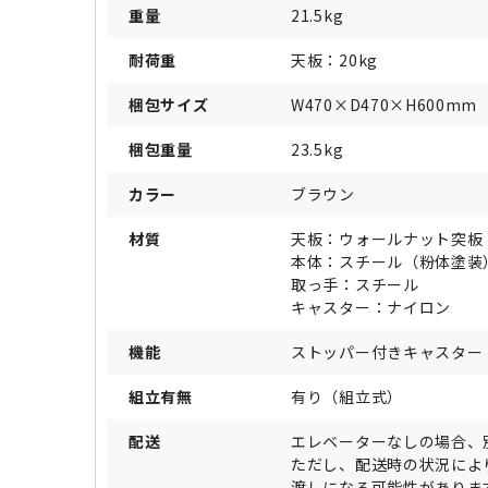
重量
21.5kg
耐荷重
天板：20kg
梱包サイズ
W470×D470×H600mm
梱包重量
23.5kg
カラー
ブラウン
材質
天板：ウォールナット突板
本体：スチール（粉体塗装
取っ手：スチール
キャスター：ナイロン
機能
ストッパー付きキャスター
組立有無
有り（組立式）
配送
エレベーターなしの場合、
ただし、配送時の状況によ
渡しになる可能性がありま