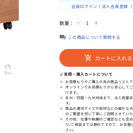
会員ログイン
｜
法人会員登録（
数量：
remove
add
この商品について質問する
カートに入れる
add_shopping_cart
✓ 見積・購入カートについて
お見積もりやご購入の為の商品リストで
オンラインでお見積もりから安心して
けます。
本州・四国・九州地域まで、法人宛基
す。
商品の適切サイズや部材などの細かな
のご要望を伺い丁寧にご説明させていた
その他、在庫や納期のご確認なども含
り/ご相談までは無料ですので、お気軽
さい。