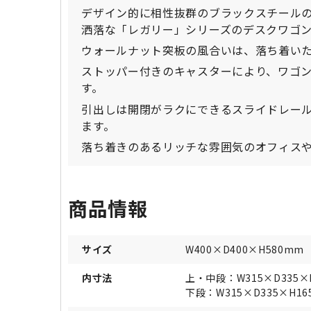
デザイン的に相性抜群のブラックスチール
洒落な「レガリー」シリーズのデスクワゴ
ウォールナット突板の風合いは、落ち着い
ストッパー付きのキャスターにより、ワゴ
す。
引出しは開閉がラクにできるスライドレール
ます。
落ち着きのあるリッチな雰囲気のオフィス
商品情報
サイズ
W400×D400×H580mm
内寸法
上・中段：W315×D335×
下段：W315×D335×H1