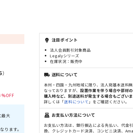
注目ポイント
emoji_objects
法人会員割引対象商品
Legalyシリーズ
販売中
6
）
送料について
local_shipping
本州・四国・九州地域に限り、法人宛基本送料
なっておりますが、
設置作業を伴う場合や部材
5
購入時など、別途送料が発生する場合もございま
詳しくは「
送料について
」をご確認ください。
お支払い方法について
point_of_sale
に最大
お支払い方法は、銀行振込による先払い、代金
なります。
換、クレジットカード決済、コンビニ決済、Ama