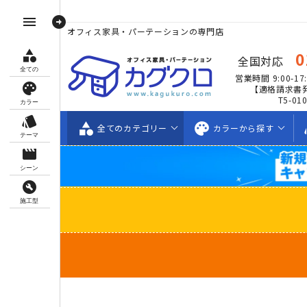
arrow_circle_right
menu
オフィス家具・パーテーションの専門店
category
0
全国対応
全ての
営業時間 9:00-17:
palette
【適格請求書
T5-01
カラー
style
category
palette
s
全ての
カテゴリー
カラーから
探す
テーマ
movie_creation
シーン
build_circle
施工型