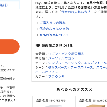
Pay、請求書後払い等となります。
商品や金額、
無料）
地域により、ご利用いただけるお支払い方法が
ます。
詳しくは「
代金のお支払い方法
」をご確
さい。
→
ご購入までの流れ
→
代金のお支払い方法
→
商品の返品について
類似商品を見つける
view_carousel
大分類：
ワゴン・デスク周辺用品
中分類：
パーソナルワゴン
テーマ：
シンプル・ベーシック
、
エレガント・
す。
シーン：
執務スペース・ワークスペース
、
スモー
ご注文いただ
ホームオフィス
カラー：
ブラウン系
本送料無料で
点も、お客様
あなたへのオススメ
だきます。
め、お見積も
にご依頼くだ
品番/型番:
IB-OFK3759-WH
品番/型番:
SS-WA6040SEP-