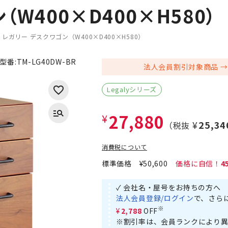
W400×D400×H580）
レガリー デスクワゴン（W400×D400×H580）
型番:
TM-LG40DW-BR
法人会員割引対象商品
Legalyシリーズ
27,880
¥
¥25,34
（税抜
消費税について
標準価格
¥50,600
4
✓ 会社名・屋号をお持ちの方へ
法人会員登録/ログイン
で、さら
※
¥2,788
OFF
※割引率は、会員ランクにより異