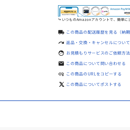
いつものAmazonアカウントで、簡単に
local_shipping
この商品の配送履歴を見る（納
redo
返品・交換・キャンセルについ
face
お見積もりサービスのご依頼方
mail
この商品について問い合わせる
add_link
この商品のURLをコピーする
この商品についてポストする