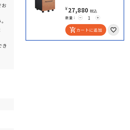
でお
¥27,880
税込
数量：
remove
add
う。
ま
add_shopping_cart
カートに追加
でき