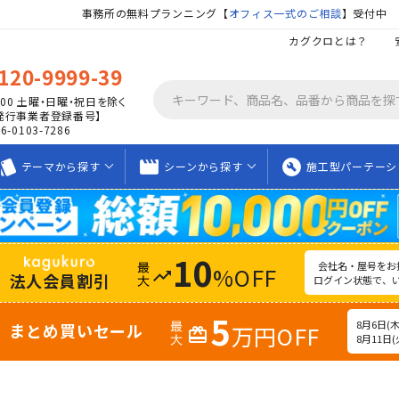
事務所の無料プランニング【
オフィス一式のご相談
】受付中
カグクロとは？
120-9999-39
00
土曜・日曜・祝日を除く
発行事業者登録番号】
06-0103-7286
tyle
movie_creation
build_circle
テーマから
探す
シーンから
探す
施工型
パーテーシ
10
会社名・屋号をお
%OFF
trending_up
法人会員割引
ログイン状態で、
5
8月6日(木)
まとめ買いセール
万円OFF
redeem
8月11日(火