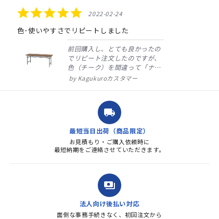
rating
5.0
2022-02-24
star
rating
色･使いやすさでリピートしました
前回購入し、とても良かったの
でリピート注文したのですが、
色（チーク）を間違って「ナチ
ュラル」としてしまいました。
Kagukuroカスタマー
注文確定時に気付き、変更メー
ルを送ると直ぐに対応ください
ました。商品到着も早く、品
local_shipping
質・使いやすさで満足していま
す。また、リピートするときは
最短当日出荷（商品限定）
よろしくお...
お見積もり・ご購入依頼時に
最短納期をご連絡させていただきます。
payments
法人向け後払い対応
面倒な事務手続きなく、初回注文から