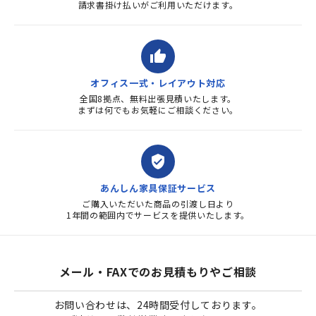
請求書掛け払いがご利用いただけます。
thumb_up
オフィス一式・レイアウト対応
全国8拠点、無料出張見積いたします。
まずは何でもお気軽にご相談ください。
verified_user
あんしん家具保証サービス
ご購入いただいた商品の引渡し日より
1年間の範囲内でサービスを提供いたします。
メール・FAXでのお見積もりやご相談
お問い合わせは、24時間受付しております。