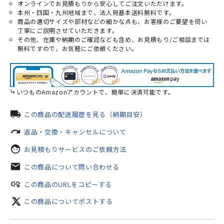
オンラインでお見積もりから安心してご注文いただけます。
本州・四国・九州地域まで、法人宛基本送料無料です。
商品の適切サイズや部材などの細かな点も、お客様のご要望を伺い
丁寧にご説明させていただきます。
その他、在庫や納期のご確認なども含め、お見積もり/ご相談までは
無料ですので、お気軽にご依頼ください。
いつものAmazonアカウントで、簡単に決済可能です。
local_shipping
この商品の配送履歴を見る（納期目安）
redo
返品・交換・キャンセルについて
face
お見積もりサービスのご依頼方法
mail
この商品について問い合わせる
add_link
この商品のURLをコピーする
この商品についてポストする