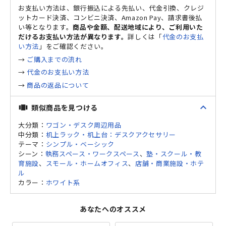
お支払い方法は、銀行振込による先払い、代金引換、クレジ
ットカード決済、コンビニ決済、Amazon Pay、請求書後払
い等となります。
商品や金額、配送地域により、ご利用いた
だけるお支払い方法が異なります。
詳しくは「
代金のお支払
い方法
」をご確認ください。
→
ご購入までの流れ
→
代金のお支払い方法
→
商品の返品について
expand_less
類似商品を見つける
view_carousel
大分類：
ワゴン・デスク周辺用品
中分類：
机上ラック・机上台：デスクアクセサリー
テーマ：
シンプル・ベーシック
シーン：
執務スペース・ワークスペース
、
塾・スクール・教
育施設
、
スモール・ホームオフィス
、
店舗・商業施設・ホテ
ル
カラー：
ホワイト系
あなたへのオススメ