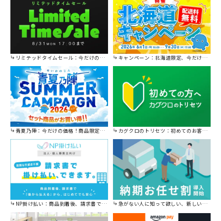
リミテッドタイムセール：今だけの限定セール。
キャンペーン：北海道限定、今だけ送料無料！
青夏乃陣：今だけの価格！商品限定セール開催中です。
カグクロのトリセツ：初めてのお客様はこちら。
NP掛け払い：商品到着後、請求書で後から払えます。
急がない人に知って欲しい、新しい割引を始めました。