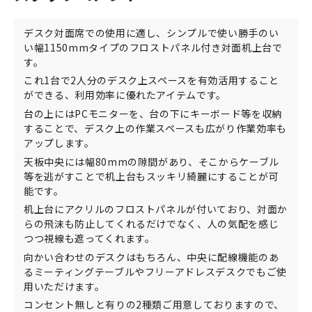
デスク対面席での使用に適し、シンプルで使い勝手のい
い幅1150mmタイプのフロストパネル付き対面机上台で
す。
これ1台で2人分のデスク上スペースを有効活用すること
ができる、利用効率に優れたアイテムです。
台の上にはPCモニターを、台の下にキーボード等を収納
することで、デスク上の作業スペースも広がり作業効率も
アップします。
天板中央には幅80mmの隙間があり、そこからケーブル
等を逃がすことで机上台もスッキリ綺麗にすることが可
能です。
机上台にアクリルのフロストパネルが付いており、対面か
らの飛沫も防止してくれるだけでなく、人の気配を感じ
つつ視線も遮ってくれます。
向かい合わせのデスクはもちろん、中央に配線機能のあ
るミーティングテーブルやフリーアドレスデスクでもご使
用いただけます。
コンセント無しと有りの2種類ご用意しておりますので、