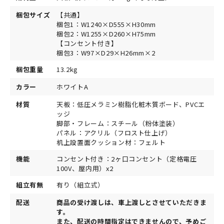
梱包サイズ
【共通】
梱包1：W1240×D555×H30mm
梱包2：W1255×D260×H75mm
【コンセント付き】
梱包3：W97×D29×H26mm×2
梱包重量
13.2kg
カラー
ホワイトA
材質
天板：低圧メラミン樹脂化粧木質ボード、PVCエ
ッジ
脚部・フレーム：スチール（粉体塗装）
パネル：アクリル（フロスト仕上げ）
机上設置面クッション材：フェルト
機能
コンセント付き：2ヶ口コンセント（定格電圧
100V、屋内用）x2
組立有無
有り（組立式）
配送
商品の受け渡しは、車上渡しとさせていただきま
す。
また、配送の時間指定はできませんので、予めご