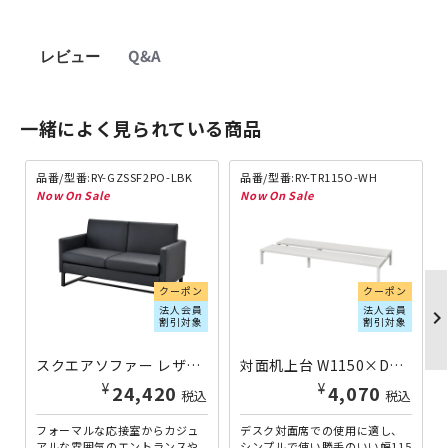
レビュー
Q&A
一緒によく見られている商品
品番/型番:RY-GZSSF2PO-LBK
品番/型番:RY-TR115O-WH
クーポン
クーポン
法人会員
法人会員
chevron_righ
割引対象
割引対象
スクエアソファー レザータイプ 2人掛け W1320×D640×H737 ブラック RY-GZSSF2PO-LBK | 132286
対面机上台 W1150×D500×H150 ホワイトA RY-TR115O-WH | 100394
¥
¥
24,420
4,070
税込
税込
フォーマルな応接室からカジュ
デスク対面席での使用に適し、
アルな雰囲気のエントランスや
シンプルで使い勝手のいい幅115