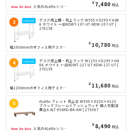
¥
7,480
税込
人気のALettoシリーズに、机上台が登場しました。モニター台としても使用ができ...
デスク用上棚・机上ラック W955×D295×H48
6 ホワイト ←旧KDWT-107-UT KDW-107-UT |
270158
¥
11,980
税込
幅1000mmのオフィス用デスクに対応した、天板取付式の上棚・机上ラックです。置...
デスク用上棚・机上ラック W1155×D295×H4
86 ホワイト ←旧KDWT-127-UT KDW-127-UT |
270159
¥
12,980
税込
幅1200mmのオフィス用デスクに対応した、天板取付式の上棚・机上ラックです。置...
ALetto アレット 机上台 W950×D250×H125
ブラックフレーム×アッシュウッド 個人宅配送
費込A ALT-950KD-BK-AW | 270367
¥
8,490
税込
人気のALettoシリーズに、幅950mmの机上台が新たに追加されました。モニタ...