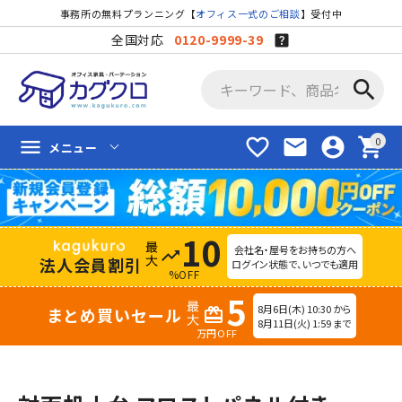
事務所の無料プランニング【
オフィス一式のご相談
】受付中
全国対応
0120-9999-39
search
favorite_border
mail
account_circle
shopping_cart
menu
メニュー
10
会社名・屋号をお持ちの方へ
trending_up
法人会員割引
ログイン状態で、いつでも適用
%OFF
5
8月6日(木) 10:30 から
まとめ買いセール
redeem
8月11日(火) 1:59 まで
万円OFF