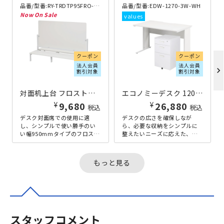
品番/型番:
RY-TRDTP95FRO-NC-WH
品番/型番:
EDW-1270-3W-WH
クーポン
クーポン
法人会員
法人会員
chevron_right
割引対象
割引対象
対面机上台 フロストパネル付き W955×D500×H700 ホワイト
エコノミーデスク 1200 ワゴン付きセット ホワイト
¥
¥
9,680
26,880
税込
税込
デスク対面席での使用に適
デスクの広さを確保しなが
し、シンプルで使い勝手のい
ら、必要な収納をシンプルに
い幅950mmタイプのフロスト
整えたいニーズに応えた、デ
パネル付き対面机上台です。
スクとワゴンを組み合わせた2
これ1台で2人分のデスク上ス
点セットです。幅1200mmの
ペース...
オフィ...
もっと見る
スタッフコメント