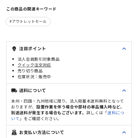
この商品の関連キーワード
アウトレットセール
expand_less
注目ポイント
emoji_objects
法人会員割引対象商品
クイック注文対応
売り切り商品
販売中
expand_less
送料について
local_shipping
本州・四国・九州地域に限り、法人宛基本送料無料となって
おりますが、
設置作業を伴う場合や部材の単品購入時など、
別途送料が発生する場合もございます。
詳しくは「
送料につ
いて
」をご確認ください。
expand_less
お支払い方法について
point_of_sale