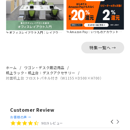
Amazon Pay：いつものアカウントで簡単に決済可能。
オフィスレイアウト入門：レイアウトの基本をご紹介。
特集一覧へ →
ホーム
ワゴン・デスク周辺用品
机上ラック・机上台：デスクアクセサリー
対面机上台 フロストパネル付き（W1155×D500×H700）
Customer Review
Reviews
お客様の声 →
Carousel
carousel
4.4
9019 レビュー
arrows
star