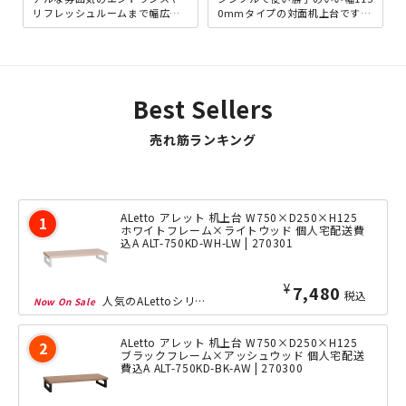
リフレッシュルームまで幅広く
0mmタイプの対面机上台です。
ご使用いただける、「スクエ
これ1台で2人分のデスク上スペ
ア」シリーズの2人掛けソファ
ースを有効活用するこ...
ー...
Best Sellers
売れ筋ランキング
ALetto アレット 机上台 W750×D250×H125
ホワイトフレーム×ライトウッド 個人宅配送費
込A ALT-750KD-WH-LW | 270301
¥
7,480
税込
人気のALettoシリーズに、机上台が登場しました。モニター台としても使用ができ...
ALetto アレット 机上台 W750×D250×H125
ブラックフレーム×アッシュウッド 個人宅配送
費込A ALT-750KD-BK-AW | 270300