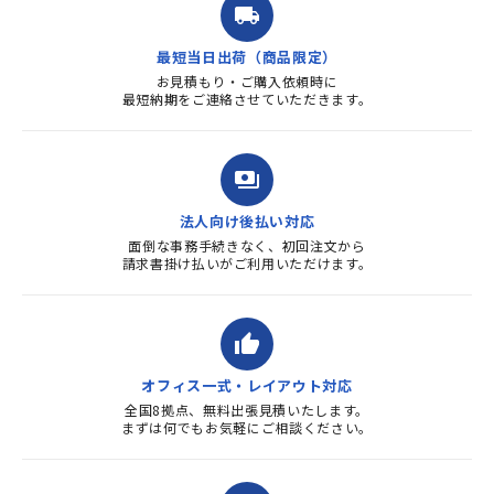
local_shipping
質・使いやすさで満足していま
す。また、リピートするときは
最短当日出荷（商品限定）
よろしくお...
お見積もり・ご購入依頼時に
最短納期をご連絡させていただきます。
payments
法人向け後払い対応
面倒な事務手続きなく、初回注文から
請求書掛け払いがご利用いただけます。
thumb_up
オフィス一式・レイアウト対応
全国8拠点、無料出張見積いたします。
まずは何でもお気軽にご相談ください。