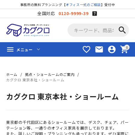
事務所の無料プランニング【
オフィス一式のご相談
】受付中
全国対応
0120-9999-39
search
favorite_border
mail
account_circle
shopping_cart
menu
メニュー
ホーム
拠点・ショールームのご案内
カグクロ 東京本社・ショールーム
カグクロ 東京本社・ショールーム
東京都の千代田区にあるショールームでは、デスク、チェア、パー
テーション等、一通りのオフィス家具を展示しております。
また、詳しいご説明・プランニングも承っております。ぜひ実際に