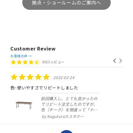
拠点・ショールームのご案内へ
Customer Review
Reviews
お客様の声 →
Carousel
carousel
4.4
9013 レビュー
arrows
star
rating
5.0
2022-02-24
star
rating
色･使いやすさでリピートしました
前回購入し、とても良かったの
でリピート注文したのですが、
色（チーク）を間違って「ナチ
ュラル」としてしまいました。
Kagukuroカスタマー
注文確定時に気付き、変更メー
ルを送ると直ぐに対応ください
ました。商品到着も早く、品