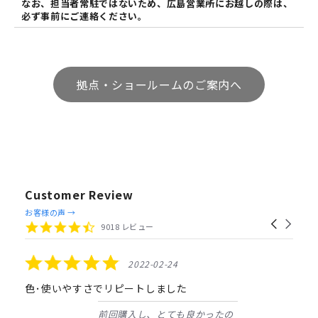
なお、担当者常駐ではないため、広島営業所にお越しの際は、
必ず事前にご連絡ください。
拠点・ショールームのご案内へ
Customer Review
Reviews
お客様の声 →
Carousel
carousel
4.4
9018 レビュー
arrows
star
rating
5.0
2022-02-24
star
rating
色･使いやすさでリピートしました
前回購入し、とても良かったの