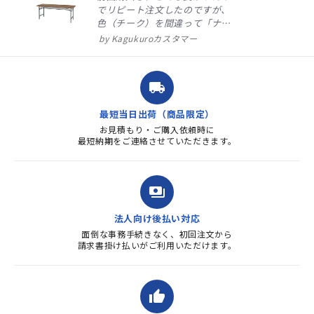
でリピート注文したのですが、
色（チーク）を間違って「ナチ
ュラル」としてしまいました。
Kagukuroカスタマー
注文確定時に気付き、変更メー
ルを送ると直ぐに対応ください
ました。商品到着も早く、品
local_shipping
質・使いやすさで満足していま
す。また、リピートするときは
最短当日出荷（商品限定）
よろしくお...
お見積もり・ご購入依頼時に
最短納期をご連絡させていただきます。
payments
法人向け後払い対応
面倒な事務手続きなく、初回注文から
請求書掛け払いがご利用いただけます。
thumb_up