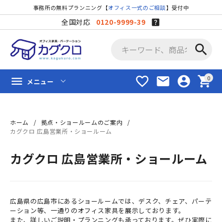
事務所の無料プランニング【
オフィス一式のご相談
】受付中
全国対応
0120-9999-39
search
favorite_border
mail
account_circle
shopping_cart
menu
メニュー
ホーム
拠点・ショールームのご案内
カグクロ 広島営業所・ショールーム
カグクロ 広島営業所・ショールーム
広島県の広島市にあるショールームでは、デスク、チェア、パーテ
ーション等、一通りのオフィス家具を展示しております。
また、詳しいご説明・プランニングも承っております。ぜひ実際に