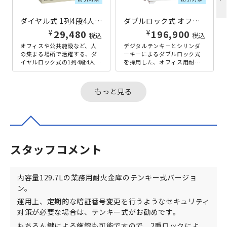
ダイヤル式 1列4段4人用貴重品ロッカー W416.2×D320×H485 アイボリー
ダブルロック式 オフィス用耐火金庫 129L W655×D600×H1020 ホワイト
¥
¥
29,480
196,900
税込
税込
オフィスや公共施設など、人
デジタルテンキーとシリンダ
の集まる場所で活躍する、ダ
ーキーによるダブルロック式
イヤルロック式の1列4段4人用
を採用した、オフィス用耐火
貴重品ロッカーです。お財
金庫の容量129Lタイプです。
布、スマホ・タブレット、鍵
シリンダーキーを開錠した状
などの貴...
態であ...
もっと見る
スタッフコメント
内容量129.7Lの業務用耐火金庫のテンキー式バージョ
ン。
運用上、定期的な暗証番号変更を行うようなセキュリティ
対策が必要な場合は、テンキー式がお勧めです。
もちろん鍵による施錠も可能ですので、2重ロックによ