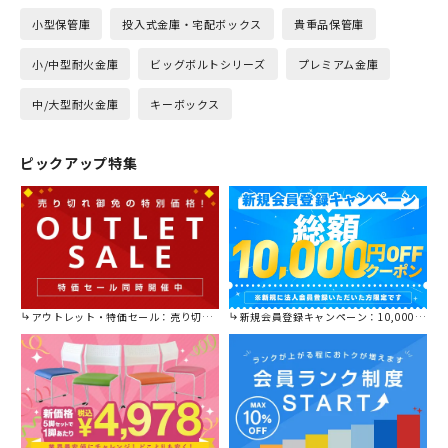
小型保管庫
投入式金庫・宅配ボックス
貴重品保管庫
小/中型耐火金庫
ビッグボルトシリーズ
プレミアム金庫
中/大型耐火金庫
キーボックス
ピックアップ特集
アウトレット・特価セール：売り切れ御免の特別価格！
新規会員登録キャンペーン：10,000円OFFクーポン進呈中！