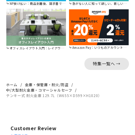
NP掛け払い：商品到着後、請求書で後から払えます。
急がない人に知って欲しい、新しい割引を始めました。
Amazon Pay：いつものアカウントで簡単に決済可能。
オフィスレイアウト入門：レイアウトの基本をご紹介。
特集一覧へ →
ホーム
金庫・保管庫・耐火/防盗
中/大型耐火金庫・コマーシャルセーフ
テンキー式 耐火金庫 129.7L（W655×D599×H1020）
Customer Review