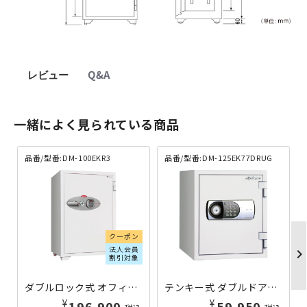
レビュー
Q&A
一緒によく見られている商品
品番/型番:DM-100EKR3
品番/型番:DM-125EK77DRUG
クーポン
法人会員
chevron_righ
割引対象
ダブルロック式 オフィス用耐火金庫 129L DM-100EKR3 | 619821
テンキー式 ダブルドア耐火金庫 24L DM-125EK77DRUG | 619944
¥
¥
196,900
59,950