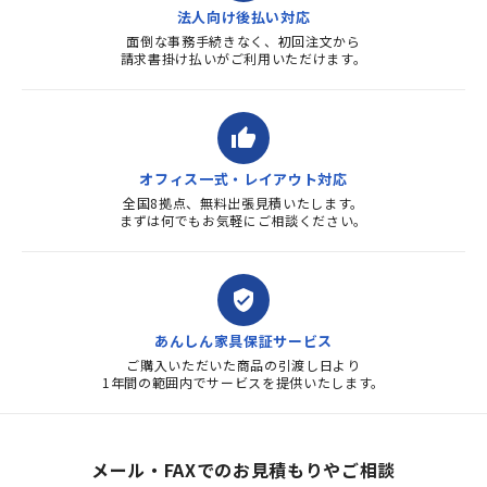
法人向け後払い対応
面倒な事務手続きなく、初回注文から
請求書掛け払いがご利用いただけます。
thumb_up
オフィス一式・レイアウト対応
全国8拠点、無料出張見積いたします。
まずは何でもお気軽にご相談ください。
verified_user
あんしん家具保証サービス
ご購入いただいた商品の引渡し日より
1年間の範囲内でサービスを提供いたします。
メール・FAXでのお見積もりやご相談