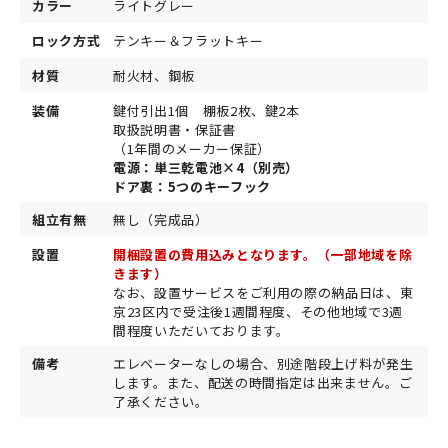
カラー
ライトグレー
ロック方式
テンキー＆フラットキー
材質
耐火材、鋼板
装備
鍵付引出1個 棚板2枚、鍵2本
取扱説明書・保証書
（1年間のメーカー保証）
電源：単三乾電池×4（別売）
ドア裏：5つのキーフック
組立有無
無し（完成品）
設置
開梱設置の費用込みとなります。（一部地域を除
きます）
なお、設置サービスをご利用の際の納品日は、東
京23区内で受注後1週間程度、その他地域で3週
間程度いただいております。
備考
エレベーターなしの場合、別途階段上げ料が発生
します。また、配送の時間指定は出来ません。ご
了承ください。