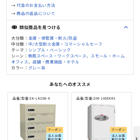
→
代金のお支払い方法
→
商品の返品について
expand_less
類似商品を見つける
view_carousel
大分類：
金庫・保管庫・耐火/防盗
中分類：
中/大型耐火金庫・コマーシャルセーフ
テーマ：
シンプル・ベーシック
シーン：
執務スペース・ワークスペース
、
スモール・ホーム
オフィス
、
店舗・商業施設・ホテル
カラー：
グレー系
あなたへのオススメ
品番/型番:
EK-LK308-4
品番/型番:
DM-100EKR3
クーポン
クーポン
法人会員
法人会員
chevron_right
割引対象
割引対象