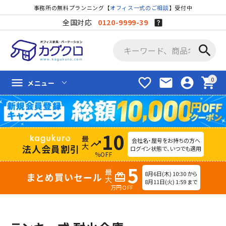
事務所の無料プランニング【
オフィス一式のご相談
】受付中
全国対応
0120-9999-39
search
favorite_border
mail
account_circle
shopping_cart
menu
メニュー
10
会社名・屋号をお持ちの方へ
trending_up
法人会員割引
ログイン状態で、いつでも適用
%OFF
5
8月6日(木) 10:30 から
まとめ買いセール
redeem
8月11日(火) 1:59 まで
万円OFF