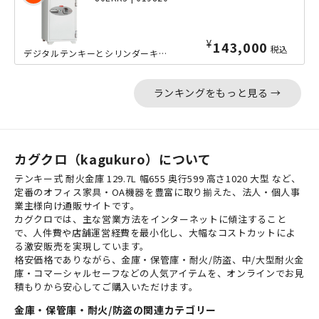
¥
143,000
税込
デジタルテンキーとシリンダーキーによるダブルロック式を採用した、オフィス用耐火金...
ランキングをもっと見る →
カグクロ（kagukuro）について
テンキー式 耐火金庫 129.7L 幅655 奥行599 高さ1020 大型 など、
定番のオフィス家具・OA機器を豊富に取り揃えた、法人・個人事
業主様向け通販サイトです。
カグクロでは、主な営業方法をインターネットに傾注すること
で、人件費や店舗運営経費を最小化し、大幅なコストカットによ
る激安販売を実現しています。
格安価格でありながら、金庫・保管庫・耐火/防盗、中/大型耐火金
庫・コマーシャルセーフなどの人気アイテムを、オンラインでお見
積もりから安心してご購入いただけます。
金庫・保管庫・耐火/防盗の関連カテゴリー