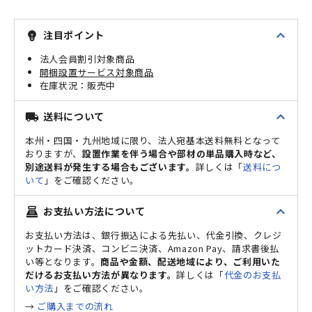
expand_less
注目ポイント
emoji_objects
法人会員割引対象商品
開梱設置サービス対象商品
販売中
expand_less
送料について
local_shipping
本州・四国・九州地域に限り、法人宛基本送料無料となって
おりますが、
設置作業を伴う場合や部材の単品購入時など、
別途送料が発生する場合もございます。
詳しくは「
送料につ
いて
」をご確認ください。
expand_less
お支払い方法について
point_of_sale
お支払い方法は、銀行振込による先払い、代金引換、クレジ
ットカード決済、コンビニ決済、Amazon Pay、請求書後払
い等となります。
商品や金額、配送地域により、ご利用いた
だけるお支払い方法が異なります。
詳しくは「
代金のお支払
い方法
」をご確認ください。
→
ご購入までの流れ