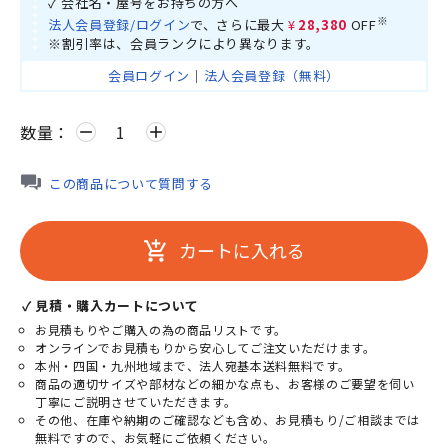
✓ 会社名・屋号をお持ちの方へ
※
法人会員登録/ログイン
で、さらに最大
¥28,380
OFF
※割引率は、会員ランクにより異なります。
会員ログイン
｜
法人会員登録（無料）
数量：
remove
add
この商品について質問する
カートに入れる
add_shopping_cart
✓ 見積・購入カートについて
お見積もりやご購入の為の商品リストです。
オンラインでお見積もりから安心してご注文いただけます。
本州・四国・九州地域まで、法人宛基本送料無料です。
商品の適切サイズや部材などの細かな点も、お客様のご要望を伺い
丁寧にご説明させていただきます。
その他、在庫や納期のご確認なども含め、お見積もり/ご相談までは
無料ですので、お気軽にご依頼ください。