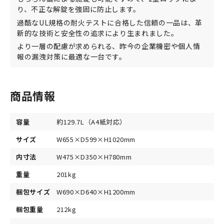
り、不正な解錠を強固に防止します。
過酷なUL規格の耐火テストに合格した信頼の一品は、革
新的な技術と安全性の追求により生まれました。
より一層の配慮が求められる、昨今の企業機密や個人情
報の漏洩対策に最適な一台です。
商品情報
容量
約129.7L（A4紙対応）
サイズ
W655×D599×H1020mm
内寸法
W475×D350×H780mm
重量
201kg
梱包サイズ
W690×D640×H1200mm
梱包重量
212kg