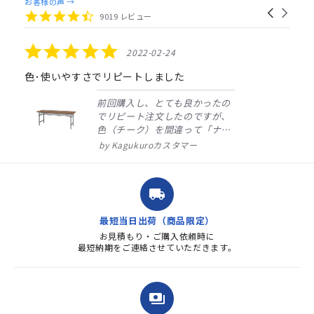
Reviews
お客様の声 →
Carousel
carousel
4.4
9019 レビュー
arrows
star
rating
5.0
2022-02-24
star
rating
色･使いやすさでリピートしました
前回購入し、とても良かったの
でリピート注文したのですが、
色（チーク）を間違って「ナチ
ュラル」としてしまいました。
Kagukuroカスタマー
注文確定時に気付き、変更メー
ルを送ると直ぐに対応ください
ました。商品到着も早く、品
local_shipping
質・使いやすさで満足していま
す。また、リピートするときは
最短当日出荷（商品限定）
よろしくお...
お見積もり・ご購入依頼時に
最短納期をご連絡させていただきます。
payments