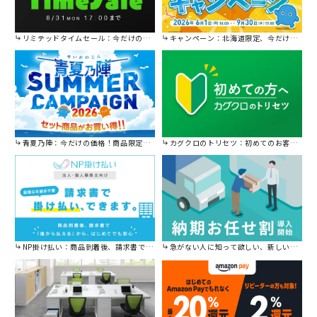
リミテッドタイムセール：今だけの限定セール。
キャンペーン：北海道限定、今だけ送料無料！
青夏乃陣：今だけの価格！商品限定セール開催中です。
カグクロのトリセツ：初めてのお客様はこちら。
NP掛け払い：商品到着後、請求書で後から払えます。
急がない人に知って欲しい、新しい割引を始めました。