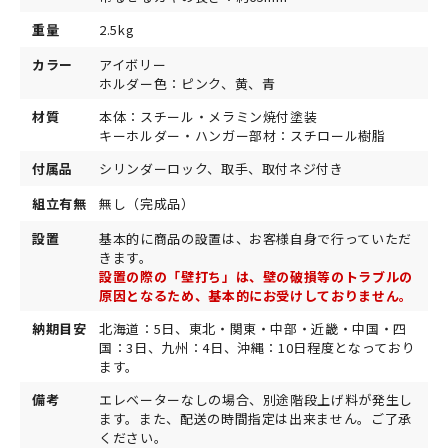
重量
2.5kg
カラー
アイボリー
ホルダー色：ピンク、黄、青
材質
本体：スチール・メラミン焼付塗装
キーホルダー・ハンガー部材：スチロール樹脂
付属品
シリンダーロック、取手、取付ネジ付き
組立有無
無し（完成品）
設置
基本的に商品の設置は、お客様自身で行っていただ
きます。
設置の際の「壁打ち」は、壁の破損等のトラブルの
原因となるため、基本的にお受けしておりません。
納期目安
北海道：5日、東北・関東・中部・近畿・中国・四
国：3日、九州：4日、沖縄：10日程度となっており
ます。
備考
エレベーターなしの場合、別途階段上げ料が発生し
ます。また、配送の時間指定は出来ません。ご了承
ください。