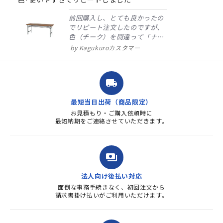
前回購入し、とても良かったの
でリピート注文したのですが、
色（チーク）を間違って「ナチ
ュラル」としてしまいました。
Kagukuroカスタマー
注文確定時に気付き、変更メー
ルを送ると直ぐに対応ください
ました。商品到着も早く、品
local_shipping
質・使いやすさで満足していま
す。また、リピートするときは
最短当日出荷（商品限定）
よろしくお...
お見積もり・ご購入依頼時に
最短納期をご連絡させていただきます。
payments
法人向け後払い対応
面倒な事務手続きなく、初回注文から
請求書掛け払いがご利用いただけます。