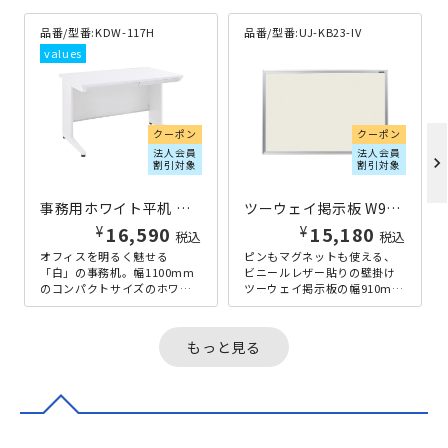
品番/型番:
KDW-117H
品番/型番:
UJ-KB23-IV
クーポン
クーポン
法人会員
法人会員
chevron_right
割引対象
割引対象
事務用ホワイト平机 W1100×D700×H700 ホワイト
ツーウェイ掲示板 W910×H610 アイボリー
¥
¥
16,590
15,180
税込
税込
オフィスを明るく魅せる
ピンもマグネットも使える、
「白」の事務机。幅1100mm
ビニールレザー貼りの壁掛け
のコンパクトサイズのホワイ
ツーウェイ掲示板の幅910mm
ト平机です。ホワイト色のク
タイプです。このサイズの掲
リーンなイメージは、お洒落
示板ですと、A4用紙が最大6枚
な店舗やク...
貼...
もっと見る