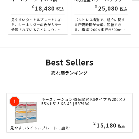
¥
¥
18,480
25,080
税込
税込
見やすいタイトルプレートに加
ボルトレス構造で、組立に関す
え、キーホルダーの色がカラー
る所要時間が大幅に短縮でき
分類されていることにより、ス
る、横幅1200×奥行き300mm
ムーズなカギの整理保管を実現
の5段軽量ラックです。軽量型な
した、64個収容タイプのキー...
がら、耐荷重150kg...
Best Sellers
売れ筋ランキング
キーステーション48個収容 KSタイプ W280×D
55×H515 KS-48 | 587980
¥
15,180
税込
見やすいタイトルプレートに加え、キーホルダーの色がカラー分類されていることにより...