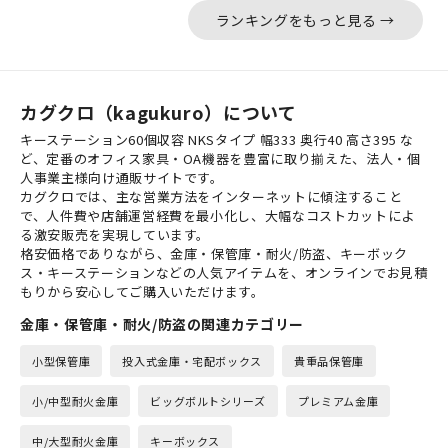
ランキングをもっと見る →
カグクロ（kagukuro）について
キーステーション60個収容 NKSタイプ 幅333 奥行40 高さ395 な
ど、定番のオフィス家具・OA機器を豊富に取り揃えた、法人・個
人事業主様向け通販サイトです。
カグクロでは、主な営業方法をインターネットに傾注すること
で、人件費や店舗運営経費を最小化し、大幅なコストカットによ
る激安販売を実現しています。
格安価格でありながら、金庫・保管庫・耐火/防盗、キーボック
ス・キーステーションなどの人気アイテムを、オンラインでお見積
もりから安心してご購入いただけます。
金庫・保管庫・耐火/防盗の関連カテゴリー
小型保管庫
投入式金庫・宅配ボックス
貴重品保管庫
小/中型耐火金庫
ビッグボルトシリーズ
プレミアム金庫
中/大型耐火金庫
キーボックス