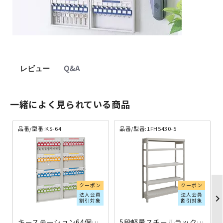
レビュー
Q&A
一緒によく見られている商品
品番/型番:KS-64
品番/型番:1FH5430-5
クーポン
クーポン
法人会員
法人会員
chevron_righ
割引対象
割引対象
キーステーション64個収容 KSタイプ W280×D55×H680 KS-64 | 587981
5段軽量スチールラック NBタイプ H1500×W1200×D300 単立 1FH5430-5 | 613355