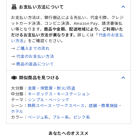
expand_less
お支払い方法について
point_of_sale
お支払い方法は、銀行振込による先払い、代金引換、クレジ
ットカード決済、コンビニ決済、Amazon Pay、請求書後払
い等となります。
商品や金額、配送地域により、ご利用いた
だけるお支払い方法が異なります。
詳しくは「
代金のお支払
い方法
」をご確認ください。
→
ご購入までの流れ
→
代金のお支払い方法
→
商品の返品について
expand_less
類似商品を見つける
view_carousel
大分類：
金庫・保管庫・耐火/防盗
中分類：
キーボックス・キーステーション
テーマ：
シンプル・ベーシック
シーン：
執務スペース・ワークスペース
、
店舗・商業施設・
ホテル
カラー：
ベージュ系
、
ブルー系
、
ピンク系
あなたへのオススメ