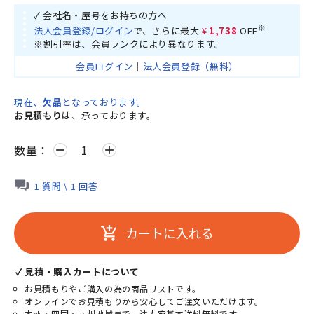
✓ 会社名・屋号をお持ちの方へ
※
法人会員登録/ログイン
で、さらに最大
¥1,738
OFF
※割引率は、会員ランクにより異なります。
会員ログイン
｜
法人会員登録（無料）
現在、
欠品
となっております。
お見積もり
は、承っております。
数量：
remove
add
1 質問 \ 1 回答
カートに入れる
add_shopping_cart
✓ 見積・購入カートについて
お見積もりやご購入の為の商品リストです。
オンラインでお見積もりから安心してご注文いただけます。
本州・四国・九州地域まで、法人宛基本送料無料です。