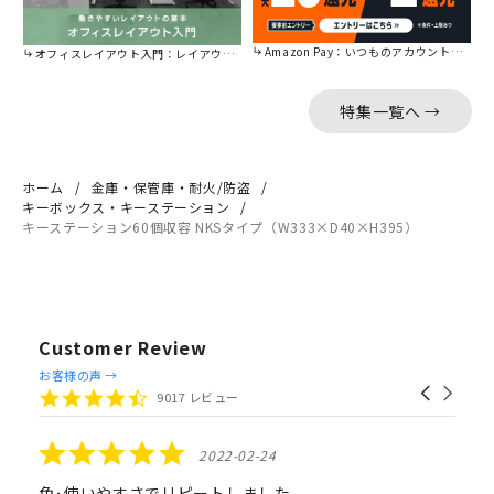
Amazon Pay：いつものアカウントで簡単に決済可能。
オフィスレイアウト入門：レイアウトの基本をご紹介。
特集一覧へ →
ホーム
金庫・保管庫・耐火/防盗
キーボックス・キーステーション
キーステーション60個収容 NKSタイプ（W333×D40×H395）
Customer Review
Reviews
お客様の声 →
Carousel
carousel
4.4
9017 レビュー
arrows
star
rating
5.0
2022-02-24
star
rating
色･使いやすさでリピートしました