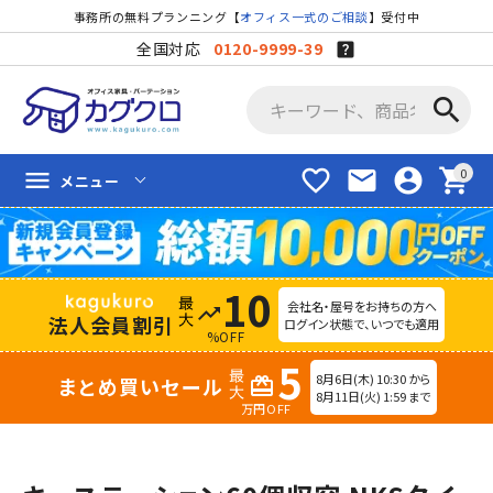
事務所の無料プランニング【
オフィス一式のご相談
】受付中
全国対応
0120-9999-39
search
favorite_border
mail
account_circle
shopping_cart
menu
メニュー
10
会社名・屋号をお持ちの方へ
trending_up
法人会員割引
ログイン状態で、いつでも適用
%OFF
5
8月6日(木) 10:30 から
まとめ買いセール
redeem
8月11日(火) 1:59 まで
万円OFF