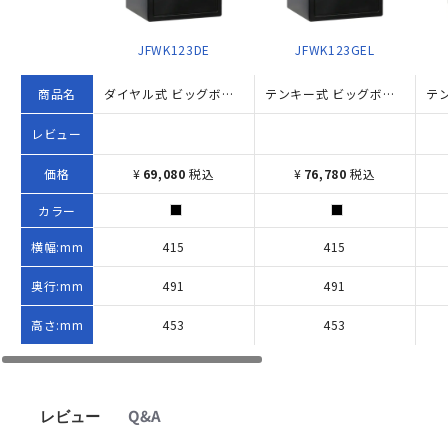
JFWK123DE
JFWK123GEL
商品名
ダイヤル式 ビッグボルト耐火・耐水金庫 33.6L（W415×D491×H453）
テンキー式 ビッグボルト耐火・耐水金庫 33.6L W415×D491×H453 ブラック
レビュー
価格
¥
69,080
税込
¥
76,780
税込
カラー
横幅:mm
415
415
奥行:mm
491
491
高さ:mm
453
453
レビュー
Q&A