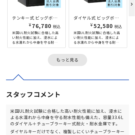
法人会員
法人会員
chevron_right
割引対象
割引対象
テンキー式 ビッグボルト耐火・耐水金庫 33.6L W415×D491×H453 ブラック
ダイヤル式 ビッグボルト耐火・耐水金庫 22.8L W415×D491×H348 ブラック
¥
¥
76,780
52,580
税込
税込
米国UL耐火試験に合格した高
米国UL耐火試験に合格した高
い耐火性能に加え、浸水によ
い耐火性能に加え、浸水によ
る水濡れから中身を守る耐水
る水濡れから中身を守る耐水
性能も備えた、容量33.6Lのテ
性能も備えた、容量22.8Lのダ
ンキー＋チューブラーキー式
イヤル＋チューブラーキー式
耐...
耐...
もっと見る
スタッフコメント
米国UL耐火試験に合格した高い耐火性能に加え、浸水に
よる水濡れから中身を守る耐水性能も備えた、容量33.6L
のダイヤル＋チューブラーキー式耐火・耐水金庫です。
ダイヤルキーだけでなく、複製しにくいチューブラーキー