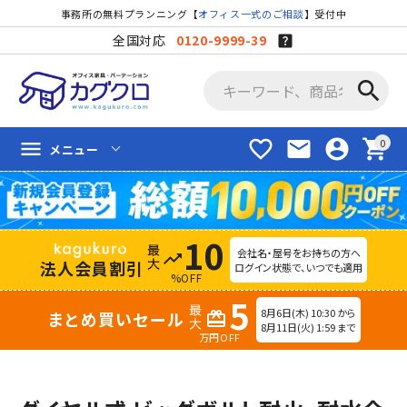
事務所の無料プランニング【
オフィス一式のご相談
】受付中
全国対応
0120-9999-39
search
favorite_border
mail
account_circle
shopping_cart
menu
メニュー
10
会社名・屋号をお持ちの方へ
trending_up
法人会員割引
ログイン状態で、いつでも適用
%OFF
5
8月6日(木) 10:30 から
まとめ買いセール
redeem
8月11日(火) 1:59 まで
万円OFF