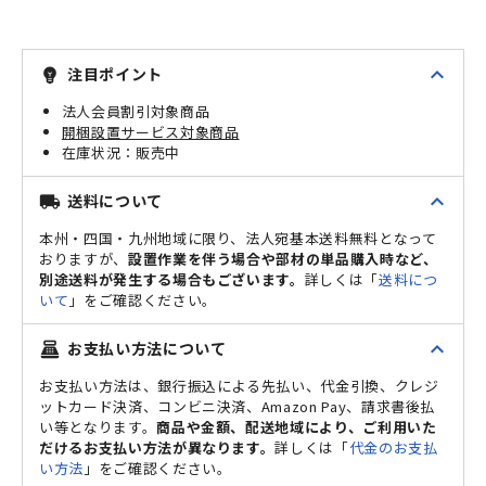
expand_less
注目ポイント
emoji_objects
法人会員割引対象商品
開梱設置サービス対象商品
販売中
expand_less
送料について
local_shipping
本州・四国・九州地域に限り、法人宛基本送料無料となって
おりますが、
設置作業を伴う場合や部材の単品購入時など、
別途送料が発生する場合もございます。
詳しくは「
送料につ
いて
」をご確認ください。
expand_less
お支払い方法について
point_of_sale
お支払い方法は、銀行振込による先払い、代金引換、クレジ
ットカード決済、コンビニ決済、Amazon Pay、請求書後払
い等となります。
商品や金額、配送地域により、ご利用いた
だけるお支払い方法が異なります。
詳しくは「
代金のお支払
い方法
」をご確認ください。