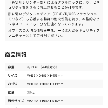
（円筒形シリンダー錠）によるダブルロックにより、セキ
ュリティ性をさらに向上させることが可能です。
熱に弱いデジタルメディア（CD/DVD/USBフラッシュメ
モリなど）も防護する抜群の耐火性能を誇り、本格的なビ
ジネスユースにも十分な性能となっております。
オフィスの大切な情報を守る、一歩進んだセキュリティフ
ァニチャーとしてご検討ください。
商品情報
容量
約33.6L（A4紙対応）
サイズ
W415×D491×H453mm
内寸法
W310×D280×H349mm
重量
39kg
梱包サイズ
W559×D498×H546mm