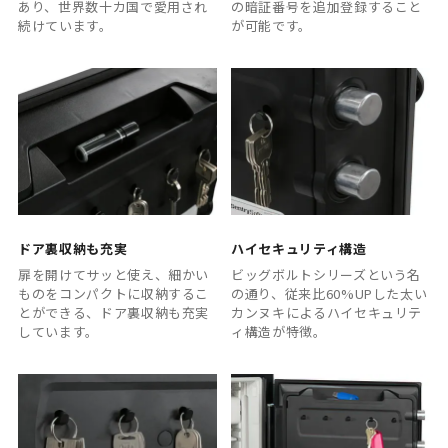
あり、世界数十カ国で愛用され
の暗証番号を追加登録すること
続けています。
が可能です。
ドア裏収納も充実
ハイセキュリティ構造
扉を開けてサッと使え、細かい
ビッグボルトシリーズという名
ものをコンパクトに収納するこ
の通り、従来比60%UPした太い
とができる、ドア裏収納も充実
カンヌキによるハイセキュリテ
しています。
ィ構造が特徴。