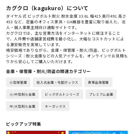
カグクロ（kagukuro）について
ダイヤル式 ビッグボルト耐火 耐水金庫 33.6L 幅415 奥行491 高さ
453 など、定番のオフィス家具・OA機器を豊富に取り揃えた、法
人・個人事業主様向け通販サイトです。
カグクロでは、主な営業方法をインターネットに傾注すること
で、人件費や店舗運営経費を最小化し、大幅なコストカットによ
る激安販売を実現しています。
格安価格でありながら、金庫・保管庫・耐火/防盗、ビッグボルト
シリーズ：耐火金庫などの人気アイテムを、オンラインでお見積も
りから安心してご購入いただけます。
金庫・保管庫・耐火/防盗の関連カテゴリー
小型保管庫
投入式金庫・宅配ボックス
貴重品保管庫
小/中型耐火金庫
ビッグボルトシリーズ
プレミアム金庫
中/大型耐火金庫
キーボックス
ピックアップ特集