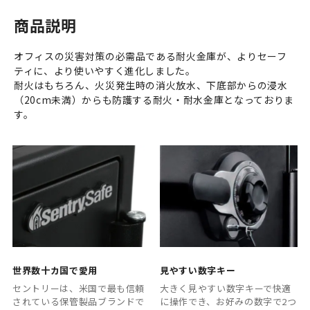
商品説明
オフィスの災害対策の必需品である耐火金庫が、よりセーフ
ティに、より使いやすく進化しました。
耐火はもちろん、火災発生時の消火放水、下底部からの浸水
（20cm未満）からも防護する耐火・耐水金庫となっておりま
す。
世界数十カ国で愛用
見やすい数字キー
セントリーは、米国で最も信頼
大きく見やすい数字キーで快適
されている保管製品ブランドで
に操作でき、お好みの数字で2つ