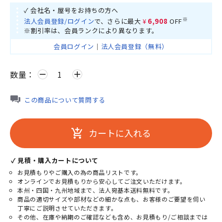
✓ 会社名・屋号をお持ちの方へ
※
法人会員登録/ログイン
で、さらに最大
¥6,908
OFF
※割引率は、会員ランクにより異なります。
会員ログイン
｜
法人会員登録（無料）
数量：
remove
add
この商品について質問する
カートに入れる
add_shopping_cart
✓ 見積・購入カートについて
お見積もりやご購入の為の商品リストです。
オンラインでお見積もりから安心してご注文いただけます。
本州・四国・九州地域まで、法人宛基本送料無料です。
商品の適切サイズや部材などの細かな点も、お客様のご要望を伺い
丁寧にご説明させていただきます。
その他、在庫や納期のご確認なども含め、お見積もり/ご相談までは