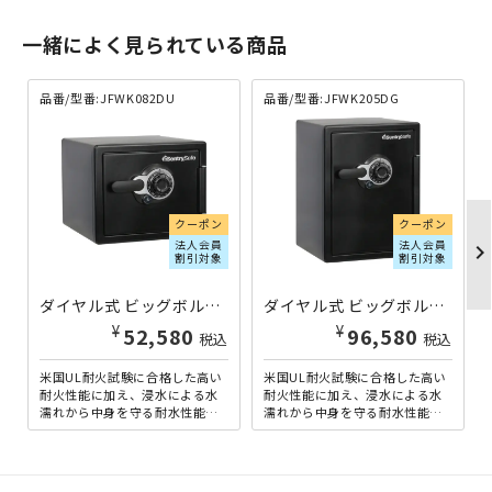
一緒によく見られている商品
品番/型番:JFWK082DU
品番/型番:JFWK205DG
クーポン
クーポン
法人会員
法人会員
chevron_righ
割引対象
割引対象
ダイヤル式 ビッグボルト耐火・耐水金庫 22.8L JFWK082DU | 402507
ダイヤル式 ビッグボルト耐火・耐水金庫 56.6L JFWK205DG | 402393
¥
¥
52,580
96,580
税込
税込
米国UL耐火試験に合格した高い
米国UL耐火試験に合格した高い
耐火性能に加え、浸水による水
耐火性能に加え、浸水による水
濡れから中身を守る耐水性能も
濡れから中身を守る耐水性能も
備えた、容量22.8Lのダイヤル＋
備えた、容量56.6Lのダイヤル＋
チューブラーキー式耐...
チューブラーキー式耐...