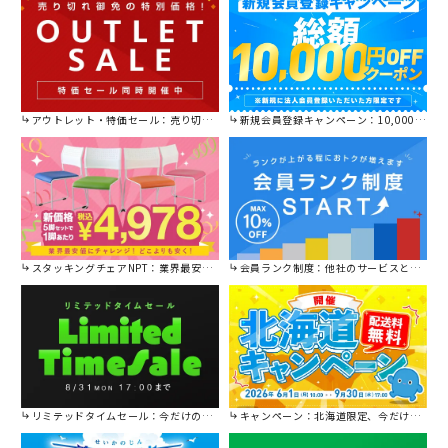
アウトレット・特価セール：売り切れ御免の特別価格！
新規会員登録キャンペーン：10,000円OFFクーポン進呈中！
スタッキングチェアNPT：業界最安値に挑戦！
会員ランク制度：他社のサービスと比較してください。
リミテッドタイムセール：今だけの限定セール。
キャンペーン：北海道限定、今だけ送料無料！