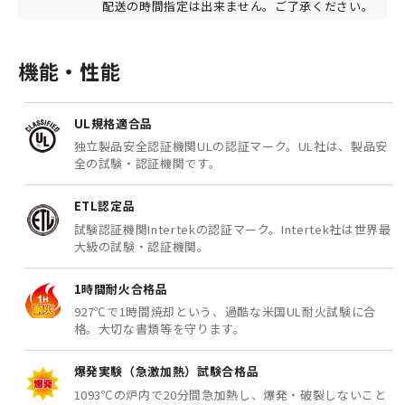
配送の時間指定は出来ません。ご了承ください。
機能・性能
UL規格適合品
独立製品安全認証機関ULの認証マーク。UL社は、製品安
全の試験・認証機関です。
ETL認定品
試験認証機関Intertekの認証マーク。Intertek社は世界最
大級の試験・認証機関。
1時間耐火合格品
927℃で1時間焼却という、過酷な米国UL耐火試験に合
格。大切な書類等を守ります。
爆発実験（急激加熱）試験合格品
1093℃の炉内で20分間急加熱し、爆発・破裂しないこと