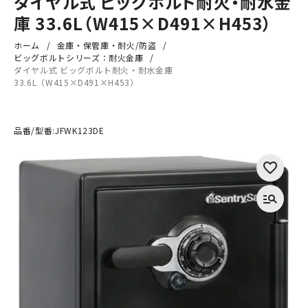
ダイヤル式 ビッグボルト耐火・耐水金
庫 33.6L（W415×D491×H453）
ホーム
金庫・保管庫・耐火/防盗
ビッグボルトシリーズ：耐火金庫
ダイヤル式 ビッグボルト耐火・耐水金庫
33.6L（W415×D491×H453）
品番/型番:
JFWK123DE