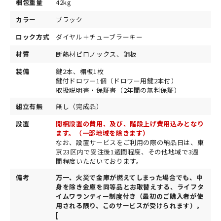
梱包重量
42kg
カラー
ブラック
ロック方式
ダイヤル＋チューブラーキー
材質
断熱材ピロノックス、鋼板
装備
鍵2本、棚板1枚
鍵付ドロワー1個（ドロワー用鍵2本付）
取扱説明書・保証書（2年間の無料保証）
組立有無
無し（完成品）
設置
開梱設置の費用、及び、階段上げ費用込みとなり
ます。（一部地域を除きます）
なお、設置サービスをご利用の際の納品日は、東
京23区内で受注後1週間程度、その他地域で3週
間程度いただいております。
備考
万一、火災で金庫が燃えてしまった場合でも、中
身を除き金庫を同等品とお取替えする、ライフタ
イムワランティー制度付き（最初のご購入者が使
用される限り、このサービスが受けられます）。
[