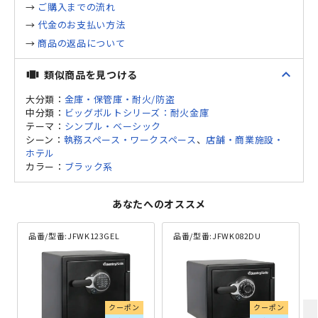
→
ご購入までの流れ
→
代金のお支払い方法
→
商品の返品について
expand_less
類似商品を見つける
view_carousel
大分類：
金庫・保管庫・耐火/防盗
中分類：
ビッグボルトシリーズ：耐火金庫
テーマ：
シンプル・ベーシック
シーン：
執務スペース・ワークスペース
、
店舗・商業施設・
ホテル
カラー：
ブラック系
あなたへのオススメ
品番/型番:
JFWK123GEL
品番/型番:
JFWK082DU
クーポン
クーポン