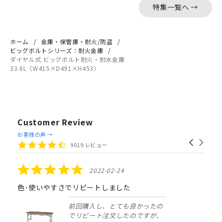
特集一覧へ →
ホーム
金庫・保管庫・耐火/防盗
ビッグボルトシリーズ：耐火金庫
ダイヤル式 ビッグボルト耐火・耐水金庫
33.6L（W415×D491×H453）
Customer Review
Reviews
お客様の声 →
Carousel
carousel
4.4
9019 レビュー
arrows
star
rating
5.0
2022-02-24
star
rating
色･使いやすさでリピートしました
前回購入し、とても良かったの
でリピート注文したのですが、