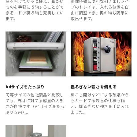
扉を開けてサッと使え、細かい
整理整頓に便利な引き出しタイ
ものを手軽に収納することがで
プのトレイは、入れる位置を自
きる、ドア裏収納も充実してい
由に調整でき、奥の物も簡単に
ます。
取出せます。
A4サイズをたっぷり
揺るぎない強さを備える
同等サイズの他社製品と比較し
扉こじ開けなどによる破壊から
ても、外寸に対する容量の大き
もガードする蝶番の仕様も備
さが自慢です（A4サイズをたっ
え、揺るぎない強さを手に入れ
ぷり収納）。
ました。