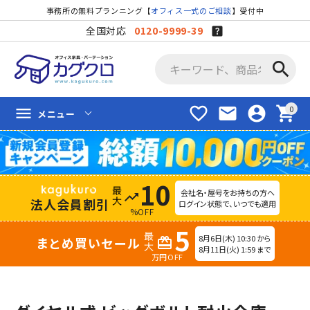
事務所の無料プランニング【
オフィス一式のご相談
】受付中
全国対応
0120-9999-39
search
favorite_border
mail
account_circle
shopping_cart
menu
メニュー
10
会社名・屋号をお持ちの方へ
trending_up
法人会員割引
ログイン状態で、いつでも適用
%OFF
5
8月6日(木) 10:30 から
まとめ買いセール
redeem
8月11日(火) 1:59 まで
万円OFF