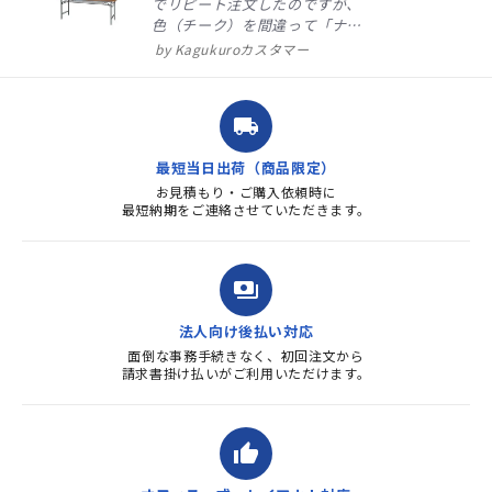
でリピート注文したのですが、
色（チーク）を間違って「ナチ
ュラル」としてしまいました。
Kagukuroカスタマー
注文確定時に気付き、変更メー
ルを送ると直ぐに対応ください
ました。商品到着も早く、品
local_shipping
質・使いやすさで満足していま
す。また、リピートするときは
最短当日出荷（商品限定）
よろしくお...
お見積もり・ご購入依頼時に
最短納期をご連絡させていただきます。
payments
法人向け後払い対応
面倒な事務手続きなく、初回注文から
請求書掛け払いがご利用いただけます。
thumb_up