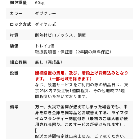
梱包重量
60kg
カラー
ダブグレー
ロック方式
ダイヤル式
材質
断熱材ピロノックス、鋼板
装備
トレイ2個
取扱説明書・保証書（2年間の無料保証）
組立有無
無し（完成品）
設置
開梱設置の費用、及び、階段上げ費用込みとなり
ます。（一部地域を除きます）
なお、設置サービスをご利用の際の納品日は、東
京23区内で受注後1週間程度、その他地域で3週
間程度いただいております。
備考
万一、火災で金庫が燃えてしまった場合でも、中
身を除き金庫を同等品とお取替えする、ライフタ
イムワランティー制度付き（最初のご購入者が使
用される限り、このサービスが受けられます）。
[
配送の時間指定は出来ません。ご了承ください。