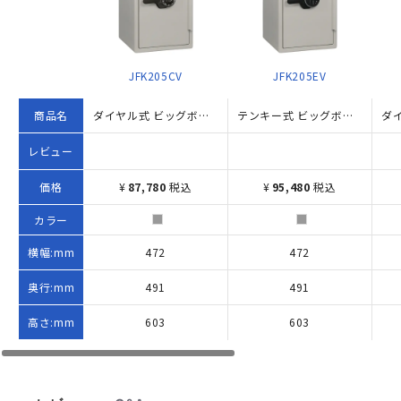
JFK205CV
JFK205EV
商品名
ダイヤル式 ビッグボルト耐火金庫 56.6L（W472×D491×H603）
テンキー式 ビッグボルト耐火金庫 56.6L W472×D491×H603 グレー
レビュー
価格
¥
87,780
税込
¥
95,480
税込
カラー
横幅:mm
472
472
奥行:mm
491
491
高さ:mm
603
603