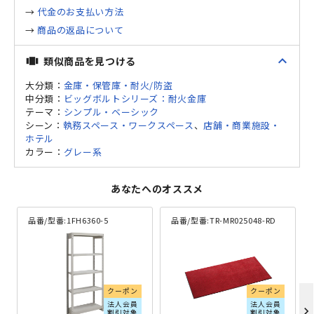
→
代金のお支払い方法
→
商品の返品について
expand_less
類似商品を見つける
view_carousel
大分類：
金庫・保管庫・耐火/防盗
中分類：
ビッグボルトシリーズ：耐火金庫
テーマ：
シンプル・ベーシック
シーン：
執務スペース・ワークスペース
、
店舗・商業施設・
ホテル
カラー：
グレー系
あなたへのオススメ
品番/型番:
1FH6360-5
品番/型番:
TR-MR025048-RD
クーポン
クーポン
法人会員
法人会員
chevron_right
割引対象
割引対象