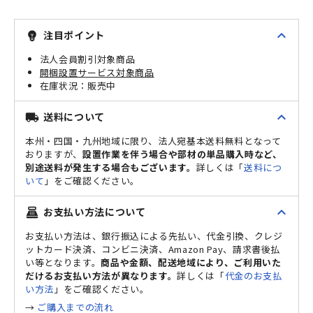
expand_less
注目ポイント
emoji_objects
法人会員割引対象商品
開梱設置サービス対象商品
販売中
expand_less
送料について
local_shipping
本州・四国・九州地域に限り、法人宛基本送料無料となって
おりますが、
設置作業を伴う場合や部材の単品購入時など、
別途送料が発生する場合もございます。
詳しくは「
送料につ
いて
」をご確認ください。
expand_less
お支払い方法について
point_of_sale
お支払い方法は、銀行振込による先払い、代金引換、クレジ
ットカード決済、コンビニ決済、Amazon Pay、請求書後払
い等となります。
商品や金額、配送地域により、ご利用いた
だけるお支払い方法が異なります。
詳しくは「
代金のお支払
い方法
」をご確認ください。
→
ご購入までの流れ