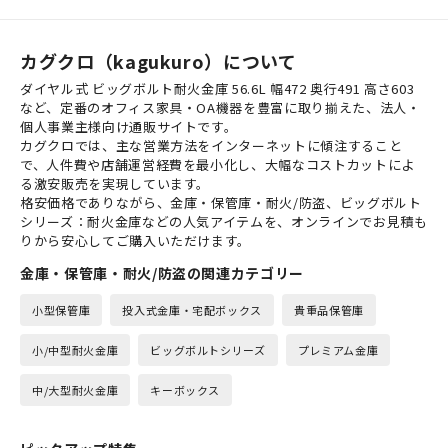
カグクロ（kagukuro）について
ダイヤル式 ビッグボルト耐火金庫 56.6L 幅472 奥行491 高さ603
など、定番のオフィス家具・OA機器を豊富に取り揃えた、法人・
個人事業主様向け通販サイトです。
カグクロでは、主な営業方法をインターネットに傾注すること
で、人件費や店舗運営経費を最小化し、大幅なコストカットによ
る激安販売を実現しています。
格安価格でありながら、金庫・保管庫・耐火/防盗、ビッグボルト
シリーズ：耐火金庫などの人気アイテムを、オンラインでお見積も
りから安心してご購入いただけます。
金庫・保管庫・耐火/防盗の関連カテゴリー
小型保管庫
投入式金庫・宅配ボックス
貴重品保管庫
小/中型耐火金庫
ビッグボルトシリーズ
プレミアム金庫
中/大型耐火金庫
キーボックス