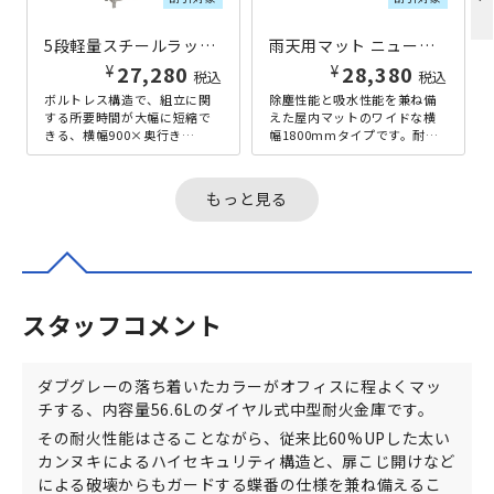
5段軽量スチールラック NBタイプ H1800×W900×D600 アイボリー
雨天用マット ニューテラレイン W1800×D900×H9.8 レッド
¥
¥
27,280
28,380
税込
税込
ボルトレス構造で、組立に関
除塵性能と吸水性能を兼ね備
する所要時間が大幅に短縮で
えた屋内マットのワイドな横
きる、横幅900×奥行き
幅1800mmタイプです。耐久
600mmの5段軽量ラックで
性にも優れており、抗菌剤入
す。軽量型ながら、耐荷重
りのため、衛生的です。雨天
150kgを...
時の玄...
もっと見る
スタッフコメント
ダブグレーの落ち着いたカラーがオフィスに程よくマッ
チする、内容量56.6Lのダイヤル式中型耐火金庫です。
その耐火性能はさることながら、従来比60%UPした太い
カンヌキによるハイセキュリティ構造と、扉こじ開けなど
による破壊からもガードする蝶番の仕様を兼ね備えるこ