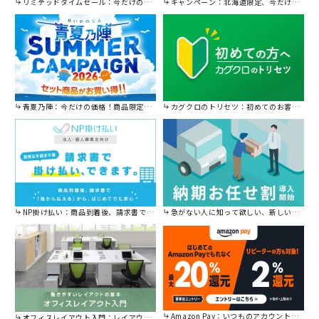
リミテッドタイムセール：今だけの限定セール。
キャンペーン：北海道限定、今だけ送料無料！
青夏乃陣：今だけの価格！商品限定セール開催中です。
カグクロのトリセツ：初めてのお客様はこちら。
NP掛け払い：商品到着後、請求書で後から払えます。
急がない人に知って欲しい、新しい割引を始めました。
Amazon Pay：いつものアカウントで簡単に決済可能。
オフィスレイアウト入門：レイアウトの基本をご紹介。