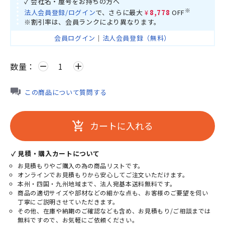
✓ 会社名・屋号をお持ちの方へ
※
法人会員登録/ログイン
で、さらに最大
¥8,778
OFF
※割引率は、会員ランクにより異なります。
会員ログイン
｜
法人会員登録（無料）
数量：
remove
add
この商品について質問する
カートに入れる
add_shopping_cart
✓ 見積・購入カートについて
お見積もりやご購入の為の商品リストです。
オンラインでお見積もりから安心してご注文いただけます。
本州・四国・九州地域まで、法人宛基本送料無料です。
商品の適切サイズや部材などの細かな点も、お客様のご要望を伺い
丁寧にご説明させていただきます。
その他、在庫や納期のご確認なども含め、お見積もり/ご相談までは
無料ですので、お気軽にご依頼ください。