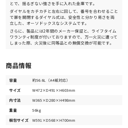
とで、揺るぎない強さを手に入れた金庫です。
ダイヤルをカチカチと左右に回して、番号を合わせること
で扉を開閉するダイヤル式は、安全性と分かり易さを両
立した、オーソドックスなシステムです。
さらに、製品には2年間のメーカー保証と、ライフタイム
ワランティ制度が付いておりますので、万一火災に遭って
しまった際、火災後に同等品との無償交換が可能です。
商品情報
容量
約56.6L（A4紙対応）
サイズ
W472×D491×H603mm
内寸法
W365×D280×H498mm
重量
56kg
梱包サイズ
W591×D568×H700mm