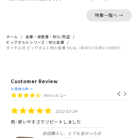
特集一覧へ →
ホーム
金庫・保管庫・耐火/防盗
ビッグボルトシリーズ：耐火金庫
ダイヤル式 ビッグボルト耐火金庫 56.6L（W472×D491×H603）
Customer Review
Reviews
お客様の声 →
Carousel
carousel
4.4
9019 レビュー
arrows
star
rating
5.0
2022-02-24
star
rating
色･使いやすさでリピートしました
前回購入し、とても良かったの