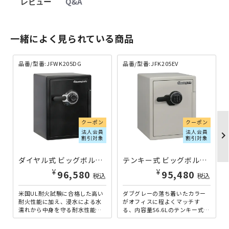
レビュー
Q&A
一緒によく見られている商品
品番/型番:JFWK205DG
品番/型番:JFK205EV
クーポン
クーポン
法人会員
法人会員
chevron_righ
割引対象
割引対象
ダイヤル式 ビッグボルト耐火・耐水金庫 56.6L JFWK205DG | 402393
テンキー式 ビッグボルト耐火金庫 56.6L JFK205EV | 402378
¥
¥
96,580
95,480
税込
税込
米国UL耐火試験に合格した高い
ダブグレーの落ち着いたカラー
耐火性能に加え、浸水による水
がオフィスに程よくマッチす
濡れから中身を守る耐水性能も
る、内容量56.6Lのテンキー式中
備えた、容量56.6Lのダイヤル＋
型耐火金庫です。その耐火性能
チューブラーキー式耐...
はさることながら、従来比...