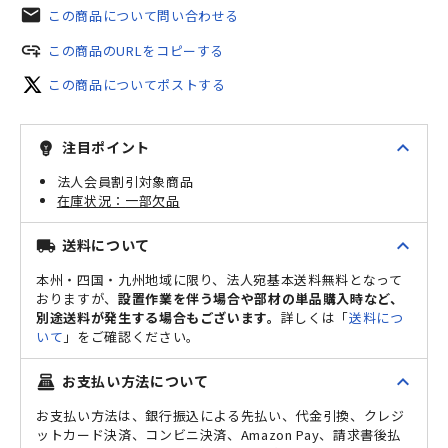
mail
この商品について問い合わせる
add_link
この商品のURLをコピーする
この商品についてポストする
expand_less
注目ポイント
emoji_objects
法人会員割引対象商品
一部欠品
expand_less
送料について
local_shipping
本州・四国・九州地域に限り、法人宛基本送料無料となって
おりますが、
設置作業を伴う場合や部材の単品購入時など、
別途送料が発生する場合もございます。
詳しくは「
送料につ
いて
」をご確認ください。
expand_less
お支払い方法について
point_of_sale
お支払い方法は、銀行振込による先払い、代金引換、クレジ
ットカード決済、コンビニ決済、Amazon Pay、請求書後払