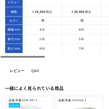
レビュー
価格
¥
19,580
税込
¥
20,680
税込
カラー
横幅:mm
435
430
奥行:mm
530
545
高さ:mm
800
790
レビュー
Q&A
一緒によく見られている商品
品番/型番:KDW-047-3
品番/型番:1FH3530-3