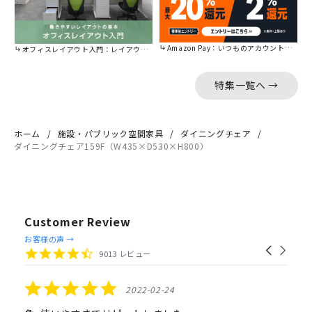
Amazon Pay：いつものアカウントで簡単に決済可能。
オフィスレイアウト入門：レイアウトの基本をご紹介。
特集一覧へ →
ホーム
施設・パブリック空間家具
ダイニングチェア
ダイニングチェア159F（W435×D530×H800）
Customer Review
Reviews
お客様の声 →
Carousel
carousel
4.4
9013 レビュー
arrows
star
rating
5.0
2022-02-24
star
rating