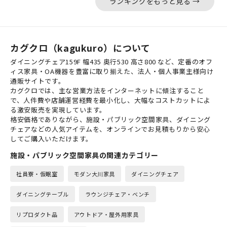
ランキングをもっと見る →
カグクロ（kagukuro）について
ダイニングチェア159F 幅435 奥行530 高さ800 など、定番のオフ
ィス家具・OA機器を豊富に取り揃えた、法人・個人事業主様向け
通販サイトです。
カグクロでは、主な営業方法をインターネットに傾注すること
で、人件費や店舗運営経費を最小化し、大幅なコストカットによ
る激安販売を実現しています。
格安価格でありながら、施設・パブリック空間家具、ダイニング
チェアなどの人気アイテムを、オンラインでお見積もりから安心
してご購入いただけます。
施設・パブリック空間家具の関連カテゴリー
社員寮・仮眠室
モダン大川家具
ダイニングチェア
ダイニングテーブル
ラウンジチェア・ベンチ
リプロダクト品
アウトドア・屋外用家具