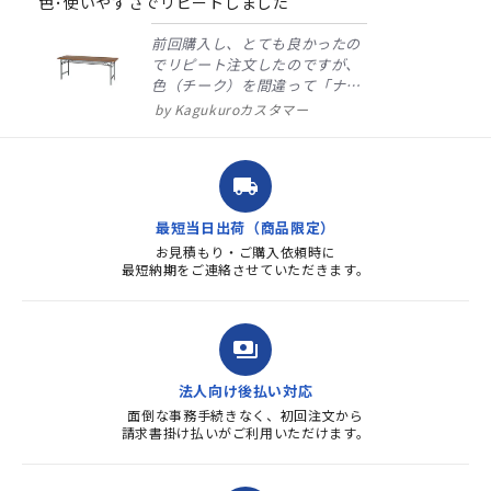
色･使いやすさでリピートしました
前回購入し、とても良かったの
でリピート注文したのですが、
色（チーク）を間違って「ナチ
ュラル」としてしまいました。
Kagukuroカスタマー
注文確定時に気付き、変更メー
ルを送ると直ぐに対応ください
ました。商品到着も早く、品
local_shipping
質・使いやすさで満足していま
す。また、リピートするときは
最短当日出荷（商品限定）
よろしくお...
お見積もり・ご購入依頼時に
最短納期をご連絡させていただきます。
payments
法人向け後払い対応
面倒な事務手続きなく、初回注文から
請求書掛け払いがご利用いただけます。