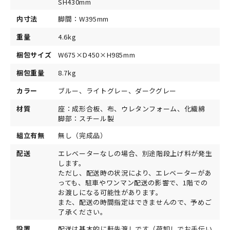
SH430mm
内寸法
脚間：W395mm
重量
4.6kg
梱包サイズ
W675×D450×H985mm
梱包重量
8.7kg
カラー
ブルー、ライトグレー、ダークグレー
材質
座：成形合板、布、ウレタンフォーム、化織綿
脚部：スチール製
組立有無
無し（完成品）
配送
エレベーターなしの場合、別途階段上げ料が発生
します。
ただし、配送時の状況により、エレベーターがあ
っても、駐車やワンマン配送の影響で、1階での
お渡しになる可能性があります。
また、配送の時間指定はできませんので、予めご
了承ください。
設置
配送は基本的に軒先渡しです（荷卸しでお手伝い