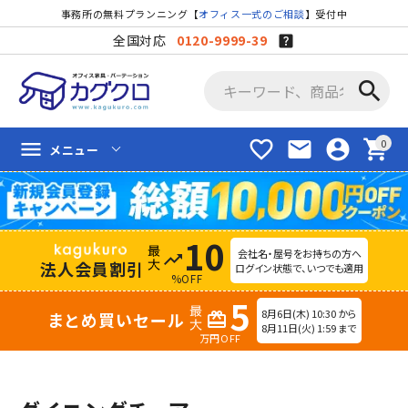
事務所の無料プランニング【
オフィス一式のご相談
】受付中
全国対応
0120-9999-39
search
favorite_border
mail
account_circle
shopping_cart
menu
メニュー
10
会社名・屋号をお持ちの方へ
trending_up
法人会員割引
ログイン状態で、いつでも適用
%OFF
5
8月6日(木) 10:30 から
まとめ買いセール
redeem
8月11日(火) 1:59 まで
万円OFF