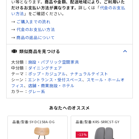
い等となります。
商品や金額、配送地域により、ご利用いた
だけるお支払い方法が異なります。
詳しくは「
代金のお支払
い方法
」をご確認ください。
→
ご購入までの流れ
→
代金のお支払い方法
→
商品の返品について
expand_less
類似商品を見つける
view_carousel
大分類：
施設・パブリック空間家具
中分類：
ダイニングチェア
テーマ：
ポップ・カジュアル
、
ナチュラルテイスト
シーン：
エントランス・受付スペース
、
スモール・ホームオ
フィス
、
店舗・商業施設・ホテル
カラー：
グレー系
あなたへのオススメ
品番/型番:
SY-DC158A-DG
品番/型番:
KRS-SRRCST-GY
13