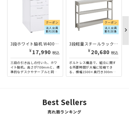
クーポン
クーポン
法人会員
法人会員
chevron_righ
割引対象
割引対象
3段ホワイト脇机 W400×D700×H700 KDW-047-3 | 270043
3段軽量スチールラック NBタイプ H900×W1500×D300 単立 1FH3530-3 | 613313
¥
¥
17,990
20,680
税込
税込
三段の引き出しの付いた、ホワ
ボルトレス構造で、組立に関す
イト脇机。高さが700mmと、標
る所要時間が大幅に短縮でき
準的なデスクやテーブルと同じ
る、横幅1500×奥行き300mm
高さなっており、横にぴったり
の3段軽量ラックです。軽量型な
つけることで、ワークスペ...
がら、耐荷重150kg...
Best Sellers
売れ筋ランキング