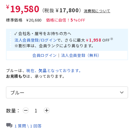
¥19,580
¥17,800
（税抜
）
消費税について
標準価格
¥20,680
5
✓ 会社名・屋号をお持ちの方へ
※
法人会員登録/ログイン
で、さらに最大
¥1,958
OFF
※割引率は、会員ランクにより異なります。
会員ログイン
｜
法人会員登録（無料）
ブルーは、
現在、
欠品
となっております。
お見積もり
は、承っております。
数量：
remove
add
1 質問 \ 1 回答