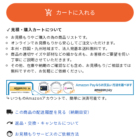
カートに入れる
add_shopping_cart
✓ 見積・購入カートについて
お見積もりやご購入の為の商品リストです。
オンラインでお見積もりから安心してご注文いただけます。
本州・四国・九州地域まで、法人宛基本送料無料です。
商品の適切サイズや部材などの細かな点も、お客様のご要望を伺い
丁寧にご説明させていただきます。
その他、在庫や納期のご確認なども含め、お見積もり/ご相談までは
無料ですので、お気軽にご依頼ください。
いつものAmazonアカウントで、簡単に決済可能です。
local_shipping
この商品の配送履歴を見る（納期目安）
redo
返品・交換・キャンセルについて
face
お見積もりサービスのご依頼方法