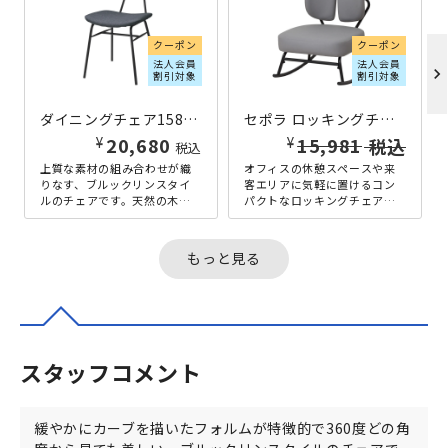
クーポン
クーポン
法人会員
法人会員
chevron_right
割引対象
割引対象
ダイニングチェア158A W430×D545×H790 ダークグレー
セポラ ロッキングチェア スタンダード W490×D665×H730 グレー
¥
¥
20,680
13,880
税込
税込
上質な素材の組み合わせが織
オフィスの休憩スペースや来
りなす、ブルックリンスタイ
客エリアに気軽に置けるコン
ルのチェアです。天然の木目
パクトなロッキングチェア
模様が美しいアッシュ材突板
で、軽い揺れがほどよいリフ
と、カジュアルな印象のファ
レッシュ時間をつくってくれ
ブリック素...
ます。背もた...
もっと見る
スタッフコメント
緩やかにカーブを描いたフォルムが特徴的で360度どの角