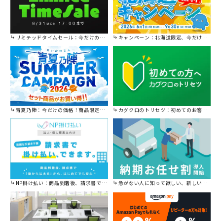
リミテッドタイムセール：今だけの限定セール。
キャンペーン：北海道限定、今だけ送料無料！
青夏乃陣：今だけの価格！商品限定セール開催中です。
カグクロのトリセツ：初めてのお客様はこちら。
NP掛け払い：商品到着後、請求書で後から払えます。
急がない人に知って欲しい、新しい割引を始めました。