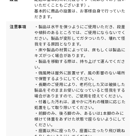
いただくこともございます）。
基本的に商品の設置は、お客様自身で行っていた
だきます。
注意事項
・製品は水平を保つようにご使用いただき、段差
や傾斜のあるところでは、ご使用にならないでく
ださい。製品が変形してガタついたり、壊れて怪
我をする原因となります。
・床や製品の材質によっては、床もしくは製品に
キズがつく場合があります。
・製品を移動する際は、持ち上げて運んでくださ
い。
・強風時は屋外に放置せず、風の影響のない場所
で保管するようにしてください。
・長期のご使用により、老朽化した又は破損した
製品をそのままお使いになっていると怪我をする
場合がありますので、ご使用を控えてください。
・付着した汚れは、速やかに汚れの種類に応じた
処置をして取り除いてください。
・前脚のみ、後ろ脚のみ、あるいは1本脚のみに
傾けて体重をあずけた状態で座らないようにして
ください。
・座面以外に座ったり、座面に立ったり飛び跳ね