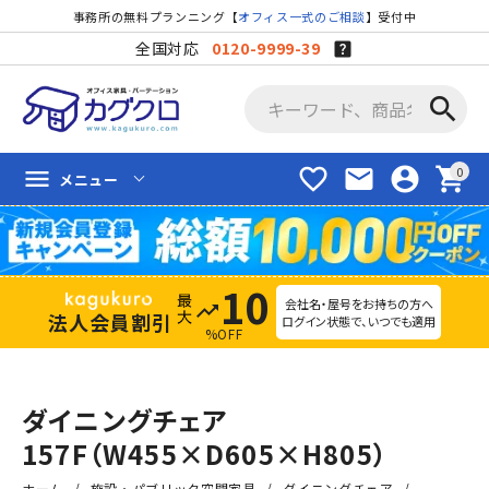
事務所の無料プランニング【
オフィス一式のご相談
】受付中
全国対応
0120-9999-39
search
favorite_border
mail
account_circle
shopping_cart
menu
メニュー
10
会社名・屋号をお持ちの方へ
trending_up
法人会員割引
ログイン状態で、いつでも適用
%OFF
ダイニングチェア
157F（W455×D605×H805）
ホーム
施設・パブリック空間家具
ダイニングチェア