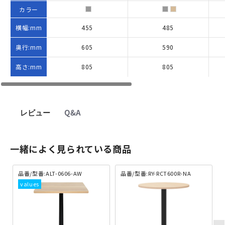
カラー
横幅:mm
455
485
奥行:mm
605
590
高さ:mm
805
805
レビュー
Q&A
一緒によく見られている商品
品番/型番:ALT-0606-AW
品番/型番:RY-RCT600R-NA