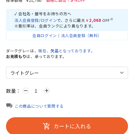
標準価格
¥21,780
5
✓ 会社名・屋号をお持ちの方へ
※
法人会員登録/ログイン
で、さらに最大
¥2,068
OFF
※割引率は、会員ランクにより異なります。
会員ログイン
｜
法人会員登録（無料）
ダークグレーは、
現在、
欠品
となっております。
お見積もり
は、承っております。
数量：
remove
add
この商品について質問する
カートに入れる
add_shopping_cart