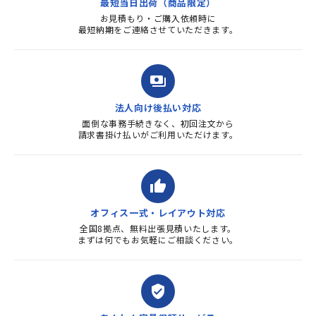
最短当日出荷（商品限定）
よろしくお...
お見積もり・ご購入依頼時に
最短納期をご連絡させていただきます。
payments
法人向け後払い対応
面倒な事務手続きなく、初回注文から
請求書掛け払いがご利用いただけます。
thumb_up
オフィス一式・レイアウト対応
全国8拠点、無料出張見積いたします。
まずは何でもお気軽にご相談ください。
verified_user