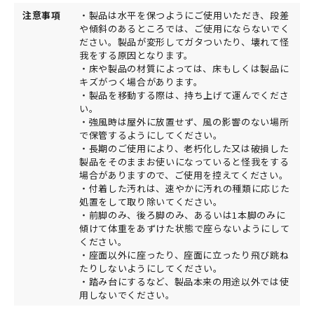
注意事項
・製品は水平を保つようにご使用いただき、段差
や傾斜のあるところでは、ご使用にならないでく
ださい。製品が変形してガタついたり、壊れて怪
我をする原因となります。
・床や製品の材質によっては、床もしくは製品に
キズがつく場合があります。
・製品を移動する際は、持ち上げて運んでくださ
い。
・強風時は屋外に放置せず、風の影響のない場所
で保管するようにしてください。
・長期のご使用により、老朽化した又は破損した
製品をそのままお使いになっていると怪我をする
場合がありますので、ご使用を控えてください。
・付着した汚れは、速やかに汚れの種類に応じた
処置をして取り除いてください。
・前脚のみ、後ろ脚のみ、あるいは1本脚のみに
傾けて体重をあずけた状態で座らないようにして
ください。
・座面以外に座ったり、座面に立ったり飛び跳ね
たりしないようにしてください。
・踏み台にするなど、製品本来の用途以外では使
用しないでください。