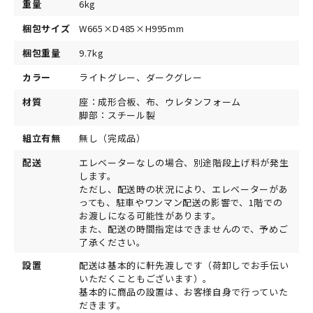
重量
6kg
梱包サイズ
W665×D485×H995mm
梱包重量
9.7kg
カラー
ライトグレー、ダークグレー
材質
座：成形合板、布、ウレタンフォーム
脚部：スチール製
組立有無
無し（完成品）
配送
エレベーターなしの場合、別途階段上げ料が発生
します。
ただし、配送時の状況により、エレベーターがあ
っても、駐車やワンマン配送の影響で、1階での
お渡しになる可能性があります。
また、配送の時間指定はできませんので、予めご
了承ください。
設置
配送は基本的に軒先渡しです（荷卸しでお手伝い
いただくこともございます）。
基本的に商品の設置は、お客様自身で行っていた
だきます。