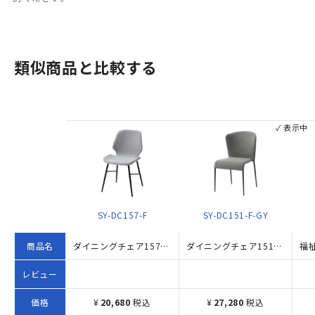
類似商品と比較する
✓ 表示中
SY-DC157-F
SY-DC151-F-GY
商品名
ダイニングチェア157F（W455×D605×H805）
ダイニングチェア151F W485×D590×H805 グレー
レビュー
価格
¥
20,680
税込
¥
27,280
税込