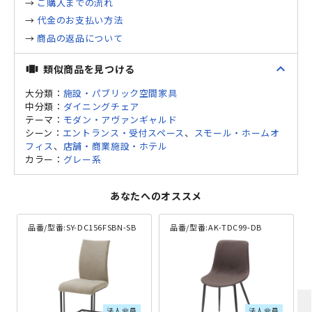
→
ご購入までの流れ
→
代金のお支払い方法
→
商品の返品について
expand_less
類似商品を見つける
view_carousel
大分類：
施設・パブリック空間家具
中分類：
ダイニングチェア
テーマ：
モダン・アヴァンギャルド
シーン：
エントランス・受付スペース
、
スモール・ホームオ
フィス
、
店舗・商業施設・ホテル
カラー：
グレー系
あなたへのオススメ
品番/型番:
SY-DC156FSBN-SB
品番/型番:
AK-TDC99-DB
法人会員
法人会員