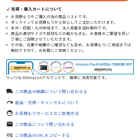
✓ 見積・購入カートについて
お見積もりやご購入の為の商品リストです。
オンラインでお見積もりから安心してご注文いただけます。
本州・四国・九州地域まで、法人宛基本送料無料です。
商品の適切サイズや部材などの細かな点も、お客様のご要望を伺い
丁寧にご説明させていただきます。
その他、在庫や納期のご確認なども含め、お見積もり/ご相談までは
無料ですので、お気軽にご依頼ください。
いつものAmazonアカウントで、簡単に決済可能です。
local_shipping
この商品の納期について問い合わせる
redo
返品・交換・キャンセルについて
face
お見積もりサービスのご依頼方法
mail
この商品について問い合わせる
add_link
この商品のURLをコピーする