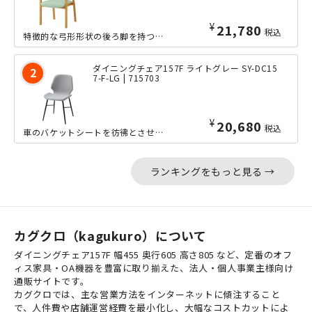
¥
21,780
税込
特徴的な弓形形状の後ろ脚を持つ、ダイニングチェア。上からの圧力が分散し、安定性に...
ダイニングチェア157F ライトグレー SY-DC15
7-F-LG | 715703
¥
20,680
税込
車のバケットシートを彷彿とさせる形状の座面が特徴的な、モダンスタイルのチェアです...
ランキングをもっと見る →
カグクロ（kagukuro）について
ダイニングチェア157F 幅455 奥行605 高さ805 など、定番のオフ
ィス家具・OA機器を豊富に取り揃えた、法人・個人事業主様向け
通販サイトです。
カグクロでは、主な営業方法をインターネットに傾注すること
で、人件費や店舗運営経費を最小化し、大幅なコストカットによ