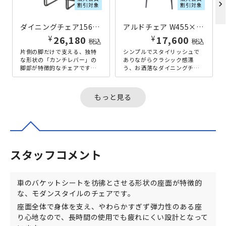
chevron_right
割引対象
割引対象
ダイニングチェア156F W430×D590×H895 ベージュ
アルドチェア W455×D545×H795 ダークブラウン
¥
¥
26,180
17,600
税込
税込
片側の脚だけで支える、独特
シンプルでスタイリッシュで
な形状の「カンチレバー」の
ありながらクラシック感漂
脚部が特徴的なチェアです。
う、お洒落なダイニングチェ
カンチレバーのチェアは、座
ア。使いやすく洗練されたデ
った際に座面がしなること
ザインは、ワンランク上の空
で、軽い弾力...
間づくりに最...
もっと見る
スタッフコメント
車のバケットシートを彷彿とさせる形状の座面が特徴的
な、モダンスタイルのチェアです。
座面全体で身体を支え、やわらかすぎず弾力性のある座
り心地なので、長時間の使用でも疲れにくい設計となって