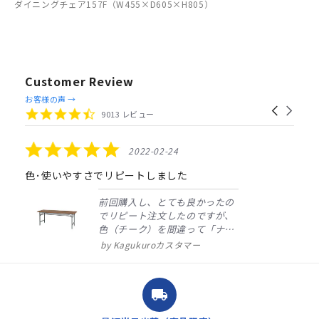
ダイニングチェア157F（W455×D605×H805）
Customer Review
Reviews
お客様の声 →
Carousel
carousel
4.4
9013 レビュー
arrows
star
rating
5.0
2022-02-24
star
rating
色･使いやすさでリピートしました
前回購入し、とても良かったの
でリピート注文したのですが、
色（チーク）を間違って「ナチ
ュラル」としてしまいました。
Kagukuroカスタマー
注文確定時に気付き、変更メー
ルを送ると直ぐに対応ください
ました。商品到着も早く、品
local_shipping
質・使いやすさで満足していま
す。また、リピートするときは