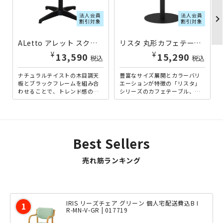
法人会員
法人会員
chevron_righ
割引対象
割引対象
ALetto アレット スクエアテーブル W600×D600×H720 アッシュウッド ALT-0606-AW | 270272
リスタ 丸形カフェテーブル W600×D600×H720 ナチュラルR RY-RCT600R-NA | 152356
¥
¥
13,590
15,290
税込
税込
ナチュラルテイストの木目調天
豊富なサイズ展開とカラーバリ
板とブラックフレームを組み合
エーションが特徴の「リスタ」
わせることで、トレンド感のあ
シリーズのカフェテーブル、ラ
るデザインを目指した「ALetto
ウンド天板のΦ600mmタイプで
（アレット）」シリーズ...
す。1～2人での使用に適...
Best Sellers
売れ筋ランキング
IRIS リーズチェア グリーン 個人宅配送費込B I
R-MN-V-GR | 017719