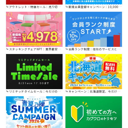
アウトレット・特価セール：売り切れ御免の特別価格！
新規会員登録キャンペーン：10,000円OFFクーポン進呈中！
スタッキングチェアNPT：業界最安値に挑戦！
会員ランク制度：他社のサービスと比較してください。
リミテッドタイムセール：今だけの限定セール。
キャンペーン：北海道限定、今だけ送料無料！