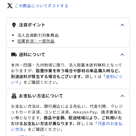
この商品についてポストする
expand_less
注目ポイント
emoji_objects
法人会員割引対象商品
一部欠品
expand_less
送料について
local_shipping
本州・四国・九州地域に限り、法人宛基本送料無料となって
おりますが、
設置作業を伴う場合や部材の単品購入時など、
別途送料が発生する場合もございます。
詳しくは「
送料につ
いて
」をご確認ください。
expand_less
お支払い方法について
point_of_sale
お支払い方法は、銀行振込による先払い、代金引換、クレジ
ットカード決済、コンビニ決済、Amazon Pay、請求書後払
い等となります。
商品や金額、配送地域により、ご利用いた
だけるお支払い方法が異なります。
詳しくは「
代金のお支払
い方法
」をご確認ください。