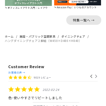
Amazon Pay：いつものアカウントで簡単に決済可能。
オフィスレイアウト入門：レイアウトの基本をご紹介。
特集一覧へ →
ホーム
施設・パブリック空間家具
ダイニングチェア
ハングダイニングチェア２脚組（W450×D480×H840）
Customer Review
Reviews
お客様の声 →
Carousel
carousel
4.4
9019 レビュー
arrows
star
rating
5.0
2022-02-24
star
rating
色･使いやすさでリピートしました