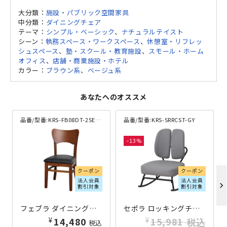
大分類：
施設・パブリック空間家具
中分類：
ダイニングチェア
テーマ：
シンプル・ベーシック
、
ナチュラルテイスト
シーン：
執務スペース・ワークスペース
、
休憩室・リフレッ
シュスペース
、
塾・スクール・教育施設
、
スモール・ホーム
オフィス
、
店舗・商業施設・ホテル
カラー：
ブラウン系
、
ベージュ系
あなたへのオススメ
品番/型番:
KRS-FB08DT-2SET-BR
品番/型番:
KRS-SRRCST-GY
13
クーポン
クーポン
法人会員
法人会員
chevron_right
割引対象
割引対象
フェブラ ダイニングチェア W410×D475×H805 2脚セット ブラウン
セポラ ロッキングチェア スタンダード W490×D665×H730 グレー
¥
¥
14,480
15,981
税込
税込