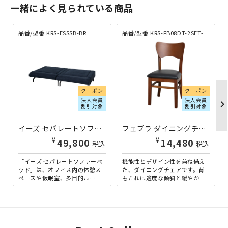
一緒によく見られている商品
品番/型番:KRS-ESSSB-BR
品番/型番:KRS-FB08DT-2SET-BR
クーポン
クーポン
法人会員
法人会員
chevron_righ
割引対象
割引対象
イーズ セパレートソファーベッド W945×D875×H690 ブラウン KRS-ESSSB-BR | 733130
フェブラ ダイニングチェア 2脚セット ブラウン 個人宅配送費込B KRS-FB08DT-2SET-BR | 704266
¥
¥
49,800
14,480
税込
税込
「イーズ セパレートソファーベ
機能性とデザイン性を兼ね備え
ッド」は、オフィス内の休憩ス
た、ダイニングチェアです。背
ペースや仮眠室、多目的ルーム
もたれは適度な傾斜と緩やかな
など、限られたスペースでも効
カーブを採用しており、背中を
率的にご活用いただける分離...
優しく包み込み、長時間の使
用...