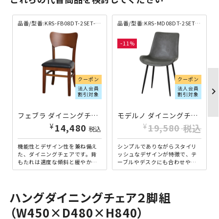
品番/型番:
KRS-FB08DT-2SET-BR
品番/型番:
KRS-MD08DT-2SET-GR
11
クーポン
クーポン
法人会員
法人会員
chevron_righ
割引対象
割引対象
フェブラ ダイニングチェア W410×D475×H805 2脚セット ブラウン
モデルノ ダイニングチェア W520×D600×H840 2脚セット グレー
¥
¥
14,480
19,580
税込
税込
機能性とデザイン性を兼ね備え
シンプルでありながらスタイリ
た、ダイニングチェアです。背
ッシュなデザインが特徴で、テ
もたれは適度な傾斜と緩やかな
ーブルやデスクにも合わせやす
カーブを採用しており、背中を
いダイニングチェアです。異素
優しく包み込み、長時間の使
材を組み合わせたデザイン
用...
は、...
ハングダイニングチェア２脚組
（W450×D480×H840）