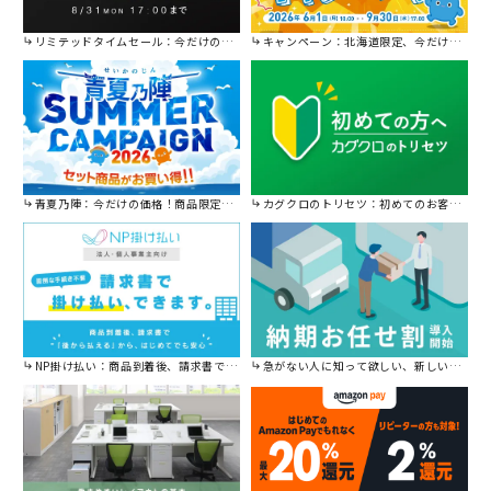
リミテッドタイムセール：今だけの限定セール。
キャンペーン：北海道限定、今だけ送料無料！
青夏乃陣：今だけの価格！商品限定セール開催中です。
カグクロのトリセツ：初めてのお客様はこちら。
NP掛け払い：商品到着後、請求書で後から払えます。
急がない人に知って欲しい、新しい割引を始めました。