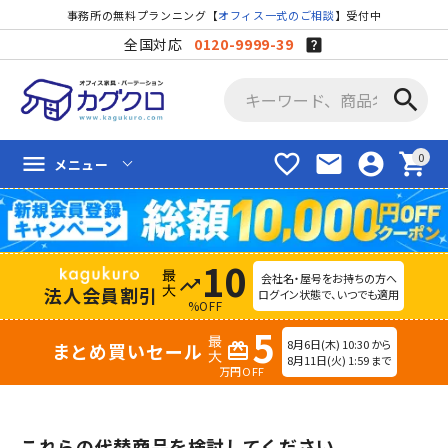
事務所の無料プランニング【
オフィス一式のご相談
】受付中
全国対応
0120-9999-39
search
favorite_border
mail
account_circle
shopping_cart
menu
メニュー
10
会社名・屋号をお持ちの方へ
trending_up
法人会員割引
ログイン状態で、いつでも適用
%OFF
5
8月6日(木) 10:30 から
まとめ買いセール
redeem
8月11日(火) 1:59 まで
万円OFF
これらの代替商品を検討してください