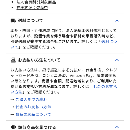
法人会員割引対象商品
欠品中
expand_less
送料について
local_shipping
本州・四国・九州地域に限り、法人宛基本送料無料となって
おりますが、
設置作業を伴う場合や部材の単品購入時など、
別途送料が発生する場合もございます。
詳しくは「
送料につ
いて
」をご確認ください。
expand_less
お支払い方法について
point_of_sale
お支払い方法は、銀行振込による先払い、代金引換、クレジ
ットカード決済、コンビニ決済、Amazon Pay、請求書後払
い等となります。
商品や金額、配送地域により、ご利用いた
だけるお支払い方法が異なります。
詳しくは「
代金のお支払
い方法
」をご確認ください。
→
ご購入までの流れ
→
代金のお支払い方法
→
商品の返品について
expand_less
類似商品を見つける
view_carousel