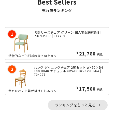
Best Sellers
売れ筋ランキング
IRIS リーズチェア グリーン 個人宅配送費込B I
R-MN-V-GR | 017719
¥
21,780
税込
特徴的な弓形形状の後ろ脚を持つ、ダイニングチェア。上からの圧力が分散し、安定性に...
ハング ダイニングチェア 2脚セット W450×D4
80×H840 ナチュラル KRS-HGDC-02SET-NA |
704277
¥
17,580
税込
背もたれに上着が掛けられるハンガー形状のチェアで、来客スペースやミーティングルー...
ランキングをもっと見る →