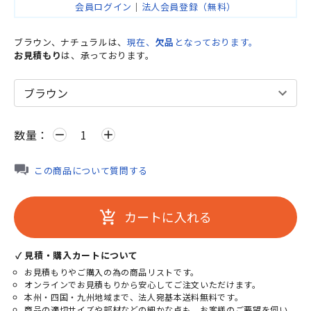
会員ログイン
｜
法人会員登録（無料）
ブラウン、ナチュラルは、
現在、
欠品
となっております。
お見積もり
は、承っております。
数量：
remove
add
この商品について質問する
カートに入れる
add_shopping_cart
✓ 見積・購入カートについて
お見積もりやご購入の為の商品リストです。
オンラインでお見積もりから安心してご注文いただけます。
本州・四国・九州地域まで、法人宛基本送料無料です。
商品の適切サイズや部材などの細かな点も、お客様のご要望を伺い