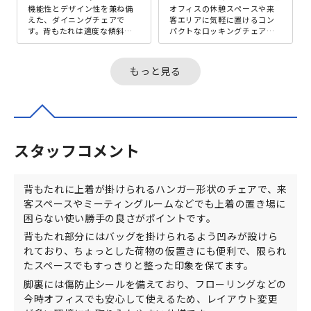
機能性とデザイン性を兼ね備
オフィスの休憩スペースや来
えた、ダイニングチェアで
客エリアに気軽に置けるコン
す。背もたれは適度な傾斜と
パクトなロッキングチェア
緩やかなカーブを採用してお
で、軽い揺れがほどよいリフ
り、背中を優しく包み込み、
レッシュ時間をつくってくれ
長時間の使用...
ます。背もた...
もっと見る
スタッフコメント
背もたれに上着が掛けられるハンガー形状のチェアで、来
客スペースやミーティングルームなどでも上着の置き場に
困らない使い勝手の良さがポイントです。
背もたれ部分にはバッグを掛けられるよう凹みが設けら
れており、ちょっとした荷物の仮置きにも便利で、限られ
たスペースでもすっきりと整った印象を保てます。
脚裏には傷防止シールを備えており、フローリングなどの
今時オフィスでも安心して使えるため、レイアウト変更