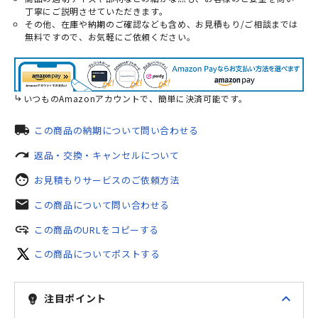
丁寧にご説明させていただきます。
その他、在庫や納期のご確認なども含め、お見積もり/ご相談までは
無料ですので、お気軽にご依頼ください。
いつものAmazonアカウントで、簡単に決済可能です。
local_shipping
この商品の納期について問い合わせる
redo
返品・交換・キャンセルについて
face
お見積もりサービスのご依頼方法
mail
この商品について問い合わせる
add_link
この商品のURLをコピーする
この商品についてポストする
expand_less
注目ポイント
emoji_objects