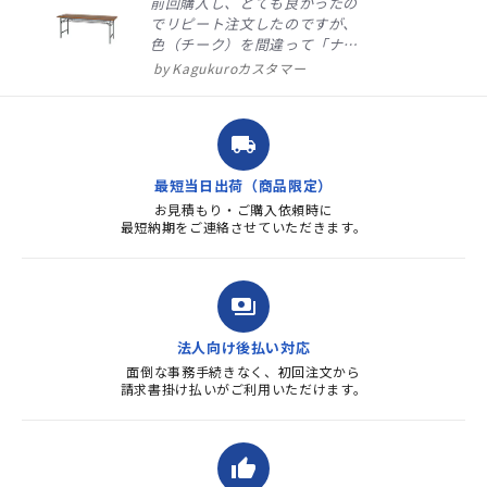
前回購入し、とても良かったの
でリピート注文したのですが、
色（チーク）を間違って「ナチ
ュラル」としてしまいました。
Kagukuroカスタマー
注文確定時に気付き、変更メー
ルを送ると直ぐに対応ください
ました。商品到着も早く、品
local_shipping
質・使いやすさで満足していま
す。また、リピートするときは
最短当日出荷（商品限定）
よろしくお...
お見積もり・ご購入依頼時に
最短納期をご連絡させていただきます。
payments
法人向け後払い対応
面倒な事務手続きなく、初回注文から
請求書掛け払いがご利用いただけます。
thumb_up