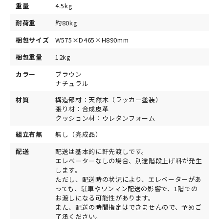
重量
4.5kg
耐荷重
約80kg
梱包サイズ
W575×D465×H890mm
梱包重量
12kg
カラー
ブラウン
ナチュラル
材質
構造部材：天然木（ラッカー塗装）
張り材：合成皮革
クッション材：ウレタンフォーム
組立有無
無し（完成品）
配送
配送は基本的に軒先渡しです。
エレベーターなしの場合、別途階段上げ料が発生
します。
ただし、配送時の状況により、エレベーターがあ
っても、駐車やワンマン配送の影響で、1階での
お渡しになる可能性があります。
また、配送の時間指定はできませんので、予めご
了承ください。