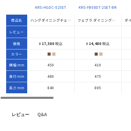
KRS-HGDC-02SET
KRS-FB08DT-2SET-BR
商品名
ハングダイニングチェア２脚組（W450×D480×H840）
フェブラ ダイニングチェア W410×D475×H805 2脚セット ブラウン
レビュー
価格
¥
17,580
税込
¥
14,480
税込
カラー
横幅:mm
450
410
奥行:mm
480
475
高さ:mm
840
805
レビュー
Q&A