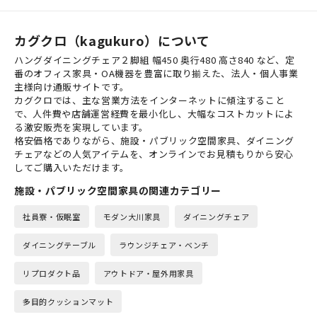
カグクロ（kagukuro）について
ハングダイニングチェア２脚組 幅450 奥行480 高さ840 など、定
番のオフィス家具・OA機器を豊富に取り揃えた、法人・個人事業
主様向け通販サイトです。
カグクロでは、主な営業方法をインターネットに傾注すること
で、人件費や店舗運営経費を最小化し、大幅なコストカットによ
る激安販売を実現しています。
格安価格でありながら、施設・パブリック空間家具、ダイニング
チェアなどの人気アイテムを、オンラインでお見積もりから安心
してご購入いただけます。
施設・パブリック空間家具の関連カテゴリー
社員寮・仮眠室
モダン大川家具
ダイニングチェア
ダイニングテーブル
ラウンジチェア・ベンチ
リプロダクト品
アウトドア・屋外用家具
多目的クッションマット