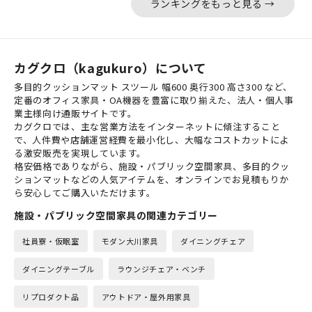
ランキングをもっと見る →
カグクロ（kagukuro）について
多目的クッションマット スツール 幅600 奥行300 高さ300 など、
定番のオフィス家具・OA機器を豊富に取り揃えた、法人・個人事
業主様向け通販サイトです。
カグクロでは、主な営業方法をインターネットに傾注すること
で、人件費や店舗運営経費を最小化し、大幅なコストカットによ
る激安販売を実現しています。
格安価格でありながら、施設・パブリック空間家具、多目的クッ
ションマットなどの人気アイテムを、オンラインでお見積もりか
ら安心してご購入いただけます。
施設・パブリック空間家具の関連カテゴリー
社員寮・仮眠室
モダン大川家具
ダイニングチェア
ダイニングテーブル
ラウンジチェア・ベンチ
リプロダクト品
アウトドア・屋外用家具