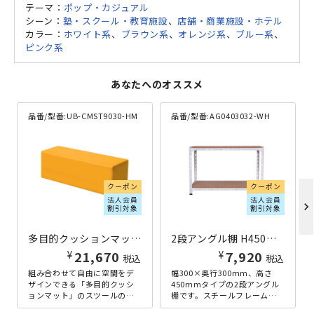
テーマ：
ポップ・カジュアル
シーン：
塾・スクール・教育施設
、
店舗・商業施設・ホテル
カラー：
ホワイト系
、
ブラウン系
、
オレンジ系
、
ブルー系
、
ピンク系
あなたへのオススメ
品番/型番:
UB-CMST9030-HM
品番/型番:
AG0403032-WH
クーポン
クーポン
法人会員
法人会員
chevron_right
割引対象
割引対象
多目的クッションマット スツール W900×D300×H300 オレンジ
2段アングル棚 H450×W300×D300 ホワイト
¥
¥
21,670
7,920
税込
税込
組み合わせて自由に空間をデ
幅300×奥行300mm、高さ
ザインできる「多目的クッシ
450mmタイプの2段アングル
ョンマット」のスツールの幅
棚です。スチールフレームと
900mmタイプです。ショッピ
パーティクルボードを組み合