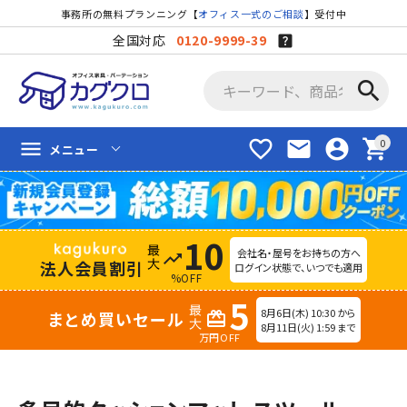
事務所の無料プランニング【
オフィス一式のご相談
】受付中
全国対応
0120-9999-39
search
favorite_border
mail
account_circle
shopping_cart
menu
メニュー
10
会社名・屋号をお持ちの方へ
trending_up
法人会員割引
ログイン状態で、いつでも適用
%OFF
5
8月6日(木) 10:30 から
まとめ買いセール
redeem
8月11日(火) 1:59 まで
万円OFF