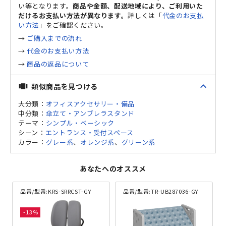
い等となります。
商品や金額、配送地域により、ご利用いた
だけるお支払い方法が異なります。
詳しくは「
代金のお支払
い方法
」をご確認ください。
→
ご購入までの流れ
→
代金のお支払い方法
→
商品の返品について
expand_less
類似商品を見つける
view_carousel
大分類：
オフィスアクセサリー・備品
中分類：
傘立て・アンブレラスタンド
テーマ：
シンプル・ベーシック
シーン：
エントランス・受付スペース
カラー：
グレー系
、
オレンジ系
、
グリーン系
あなたへのオススメ
品番/型番:
KRS-SRRCST-GY
品番/型番:
TR-UB287036-GY
13