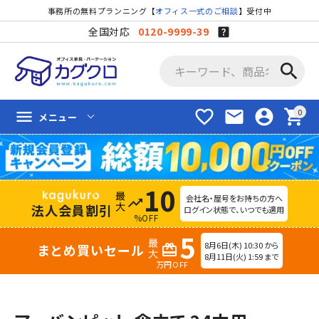
事務所の無料プランニング【
オフィス一式のご相談
】受付中
全国対応
0120-9999-39
search
favorite_border
mail
account_circle
shopping_cart
menu
メニュー
10
会社名・屋号をお持ちの方へ
trending_up
法人会員割引
ログイン状態で、いつでも適用
%OFF
5
8月6日(木) 10:30 から
まとめ買いセール
redeem
8月11日(火) 1:59 まで
万円OFF