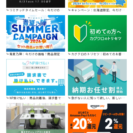
リミテッドタイムセール：今だけの限定セール。
キャンペーン：北海道限定、今だけ送料無料！
青夏乃陣：今だけの価格！商品限定セール開催中です。
カグクロのトリセツ：初めてのお客様はこちら。
NP掛け払い：商品到着後、請求書で後から払えます。
急がない人に知って欲しい、新しい割引を始めました。