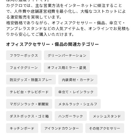
カグクロでは、主な営業方法をインターネットに傾注すること
で、人件費や店舗運営経費を最小化し、大幅なコストカットによ
る激安販売を実現しています。
格安価格でありながら、オフィスアクセサリー・備品、傘立て・
アンブレラスタンドなどの人気アイテムを、オンラインでお見積も
りから安心してご購入いただけます。
オフィスアクセサリー・備品の関連カテゴリー
フラワーボックス
グリーンパーテーション
フェイクグリーン
オフィス用ミラー・姿見
防災グッズ・除菌スプレー
内装資材・カーテン
テレビ台・テレビボード
傘立て・レインラック
マガジンラック・新聞架
メタルラック・シェルフ
ダストボックス・ゴミ箱
ハンガーラック
メッシュスタンド
キッチンボード
アイランドカウンター
その他アクセサリー