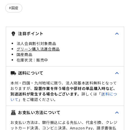
国産
expand_less
注目ポイント
emoji_objects
法人会員割引対象商品
グリーン購入法適合商品
国産商品
販売中
expand_less
送料について
local_shipping
本州・四国・九州地域に限り、法人宛基本送料無料となって
おりますが、
設置作業を伴う場合や部材の単品購入時など、
別途送料が発生する場合もございます。
詳しくは「
送料につ
いて
」をご確認ください。
expand_less
お支払い方法について
point_of_sale
お支払い方法は、銀行振込による先払い、代金引換、クレジ
ットカード決済、コンビニ決済、Amazon Pay、請求書後払