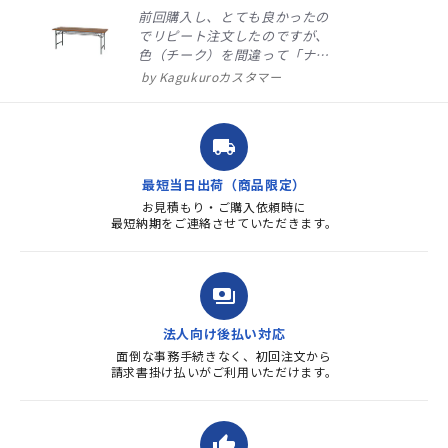
前回購入し、とても良かったの
でリピート注文したのですが、
色（チーク）を間違って「ナチ
ュラル」としてしまいました。
Kagukuroカスタマー
注文確定時に気付き、変更メー
ルを送ると直ぐに対応ください
ました。商品到着も早く、品
local_shipping
質・使いやすさで満足していま
す。また、リピートするときは
最短当日出荷（商品限定）
よろしくお...
お見積もり・ご購入依頼時に
最短納期をご連絡させていただきます。
payments
法人向け後払い対応
面倒な事務手続きなく、初回注文から
請求書掛け払いがご利用いただけます。
thumb_up