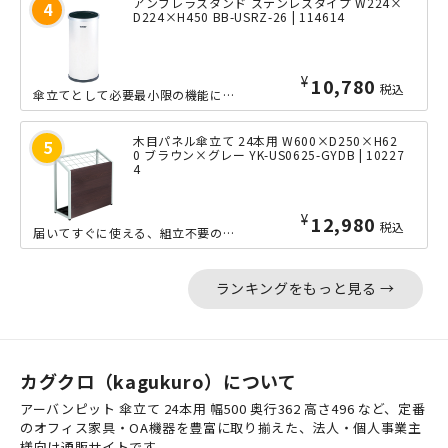
アンブレラスタンド ステンレスタイプ W224×
D224×H450 BB-USRZ-26 | 114614
¥
10,780
税込
傘立てとして必要最小限の機能に、高級感を持ち合わせた国産傘立てです。こちらは、約...
木目パネル傘立て 24本用 W600×D250×H62
0 ブラウン×グレー YK-US0625-GYDB | 10227
4
¥
12,980
税込
届いてすぐに使える、組立不要の24本用傘立てです。木目調転写の前板を付けることで...
ランキングをもっと見る →
カグクロ（kagukuro）について
アーバンピット 傘立て 24本用 幅500 奥行362 高さ496 など、定番
のオフィス家具・OA機器を豊富に取り揃えた、法人・個人事業主
様向け通販サイトです。