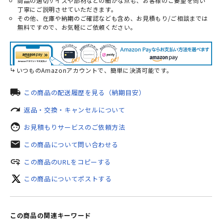
商品の適切サイズや部材などの細かな点も、お客様のご要望を伺い
丁寧にご説明させていただきます。
その他、在庫や納期のご確認なども含め、お見積もり/ご相談までは
無料ですので、お気軽にご依頼ください。
いつものAmazonアカウントで、簡単に決済可能です。
local_shipping
この商品の配送履歴を見る（納期目安）
redo
返品・交換・キャンセルについて
face
お見積もりサービスのご依頼方法
mail
この商品について問い合わせる
add_link
この商品のURLをコピーする
この商品についてポストする
この商品の関連キーワード