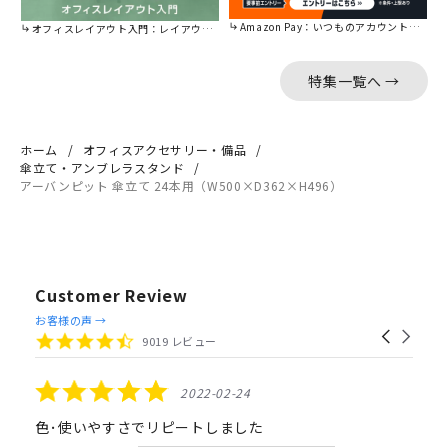
Amazon Pay：いつものアカウントで簡単に決済可能。
オフィスレイアウト入門：レイアウトの基本をご紹介。
特集一覧へ →
ホーム
オフィスアクセサリー・備品
傘立て・アンブレラスタンド
アーバンピット 傘立て 24本用（W500×D362×H496）
Customer Review
Reviews
お客様の声 →
Carousel
carousel
4.4
9019 レビュー
arrows
star
rating
5.0
2022-02-24
star
rating
色･使いやすさでリピートしました