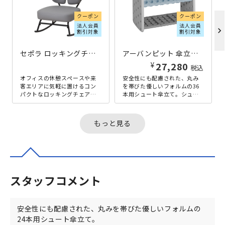
クーポン
クーポン
法人会員
法人会員
chevron_right
割引対象
割引対象
セポラ ロッキングチェア スタンダード W490×D665×H730 グレー
アーバンピット 傘立て 36本用 W710×D362×H496 グレー
¥
¥
13,880
27,280
税込
税込
オフィスの休憩スペースや来
安全性にも配慮された、丸み
客エリアに気軽に置けるコン
を帯びた優しいフォルムの36
パクトなロッキングチェア
本用シュート傘立て。シュー
で、軽い揺れがほどよいリフ
トと受皿が樹脂製なので、錆
レッシュ時間をつくってくれ
びることもなく水に強いで
ます。背もた...
す。1本ず...
もっと見る
スタッフコメント
安全性にも配慮された、丸みを帯びた優しいフォルムの
24本用シュート傘立て。