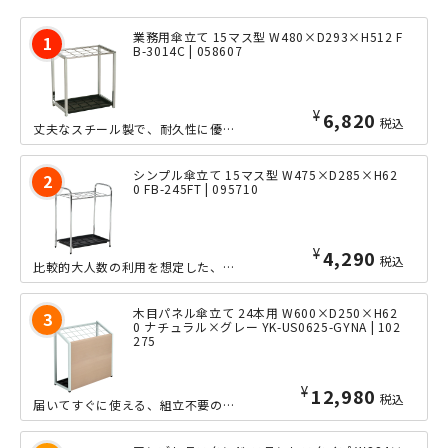
業務用傘立て 15マス型 W480×D293×H512 F
B-3014C | 058607
¥
6,820
税込
丈夫なスチール製で、耐久性に優れた業務用アンブレラスタンド（傘立て）です。ワイド...
シンプル傘立て 15マス型 W475×D285×H62
0 FB-245FT | 095710
¥
4,290
税込
比較的大人数の利用を想定した、15マス型のワイドな傘立て（レインスタンド）となっ...
木目パネル傘立て 24本用 W600×D250×H62
0 ナチュラル×グレー YK-US0625-GYNA | 102
275
¥
12,980
税込
届いてすぐに使える、組立不要の24本用傘立てです。木目調転写の前板を付けることで...