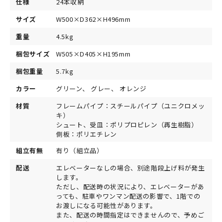
仕様
24本収納
サイズ
W500×D362×H496mm
重量
4.5kg
梱包サイズ
W505×D405×H195mm
梱包重量
5.7kg
カラー
グリーン、 グレー、 オレンジ
材質
フレームパイプ：スチールパイプ（ユニクロメッ
キ）
シュート、受皿：ポリプロピレン（再生樹脂）
側板：ポリエチレン
組立有無
有り（組立品）
配送
エレベーターなしの場合、別途階段上げ料が発生
します。
ただし、配送時の状況により、エレベーターがあ
っても、駐車やワンマン配送の影響で、1階での
お渡しになる可能性があります。
また、配送の時間指定はできませんので、予めご