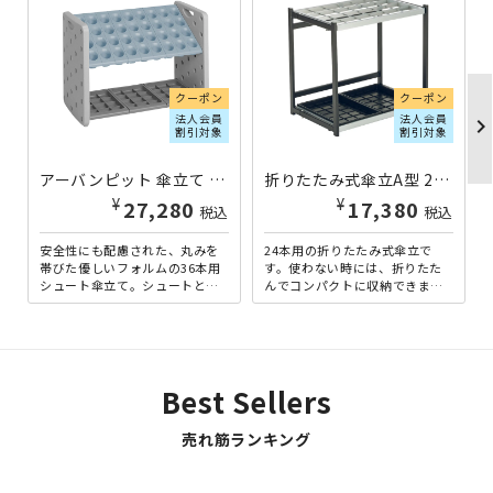
クーポン
クーポン
法人会員
法人会員
chevron_righ
割引対象
割引対象
アーバンピット 傘立て 36本用 W710×D362×H496 グレー TR-UB287036-GY | 163516
折りたたみ式傘立A型 24本立 W523×D366×H500 TR-UB2802240 | 162320
¥
¥
27,280
17,380
税込
税込
安全性にも配慮された、丸みを
24本用の折りたたみ式傘立で
帯びた優しいフォルムの36本用
す。使わない時には、折りたた
シュート傘立て。シュートと受
んでコンパクトに収納できます
皿が樹脂製なので、錆びること
ので、オフィスや施設のエント
もなく水に強いです。1本ず...
ランスはもちろん、イベント
会...
Best Sellers
売れ筋ランキング