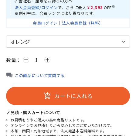
✓ 会社名・屋号をお持ちの方へ
※
法人会員登録/ログイン
で、さらに最大
¥2,398
OFF
※割引率は、会員ランクにより異なります。
会員ログイン
｜
法人会員登録（無料）
数量：
remove
add
この商品について質問する
カートに入れる
add_shopping_cart
✓ 見積・購入カートについて
お見積もりやご購入の為の商品リストです。
オンラインでお見積もりから安心してご注文いただけます。
本州・四国・九州地域まで、法人宛基本送料無料です。