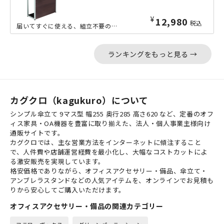
¥
12,980
税込
届いてすぐに使える、組立不要の24本用傘立てです。木目調転写の前板を付けることで...
ランキングをもっと見る →
カグクロ（kagukuro）について
シンプル傘立て 9マス型 幅255 奥行285 高さ620 など、定番のオフ
ィス家具・OA機器を豊富に取り揃えた、法人・個人事業主様向け
通販サイトです。
カグクロでは、主な営業方法をインターネットに傾注すること
で、人件費や店舗運営経費を最小化し、大幅なコストカットによ
る激安販売を実現しています。
格安価格でありながら、オフィスアクセサリー・備品、傘立て・
アンブレラスタンドなどの人気アイテムを、オンラインでお見積も
りから安心してご購入いただけます。
オフィスアクセサリー・備品の関連カテゴリー