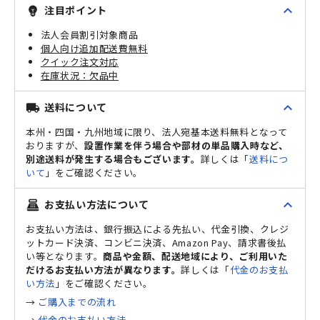
expand_less
注目ポイント
emoji_objects
法人会員割引対象商品
個人向け追加配送費無料
クイック注文対応
欠品中
expand_less
送料について
local_shipping
本州・四国・九州地域に限り、法人宛基本送料無料となって
おりますが、
設置作業を伴う場合や部材の単品購入時など、
別途送料が発生する場合もございます。
詳しくは「
送料につ
いて
」をご確認ください。
expand_less
お支払い方法について
point_of_sale
お支払い方法は、銀行振込による先払い、代金引換、クレジ
ットカード決済、コンビニ決済、Amazon Pay、請求書後払
い等となります。
商品や金額、配送地域により、ご利用いた
だけるお支払い方法が異なります。
詳しくは「
代金のお支払
い方法
」をご確認ください。
→
ご購入までの流れ
→
代金のお支払い方法