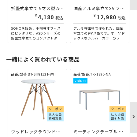
折畳式傘立て 9マス型 ASDシリーズ W305×D325×H512 ブラック NB-ASDS9-BK | 587465
国産アルミ傘立てSV フレームタイプ 9マス W300×D300×H500 AlC-MUS001-SV | 893900
¥
¥
4,180
12,980
税込
税込
SOHOを始め、小規模オフィス
アルミ押出材で作られた、国産
にピッタリな、ASDシリーズの
傘立ての9マス型です。オーソド
折畳式傘立てのコンパクトタイ
ックスなシルバーカラーのフレ
プです。9マス型となっており、
ームタイプとなっております。
1マスに1本～2本の傘...
水受け皿は樹脂製で取り外し...
一緒によく買われている商品
品番/型番:BT-SH81121-WH
品番/型番:TK-1890-NA
クーポン
クーポン
法人会員
法人会員
chevron_righ
割引対象
割引対象
ウッドレッグラウンドテーブル W700×D700×H710 ホワイト 個人宅配送費込B BT-SH81121-WH | 369512
ミーティングテーブル TKシャープタイプ W1800×D900×H700 ナチュラル TK-1890-NA | 269153