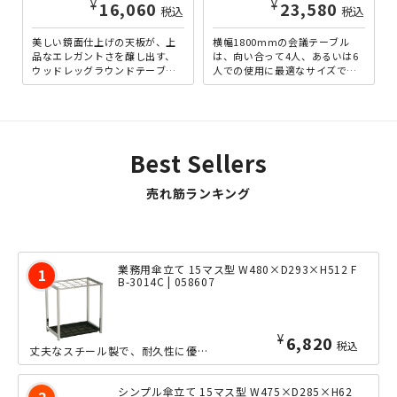
¥
¥
16,060
23,580
税込
税込
美しい鏡面仕上げの天板が、上
横幅1800mmの会議テーブル
品なエレガントさを醸し出す、
は、向い合って4人、あるいは6
ウッドレッグラウンドテーブ
人での使用に最適なサイズで
ル。無垢材と耐久性に優れたブ
す。4人で使用すれば、左右に資
ラックスチールの脚部が、天板
料等を広げても余裕があり...
を...
Best Sellers
売れ筋ランキング
業務用傘立て 15マス型 W480×D293×H512 F
B-3014C | 058607
¥
6,820
税込
丈夫なスチール製で、耐久性に優れた業務用アンブレラスタンド（傘立て）です。ワイド...
シンプル傘立て 15マス型 W475×D285×H62