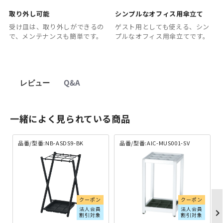
取り外し可能
シンプルなオフィス用傘立て
受け皿は、取り外しができるの
ゲスト用としても使える、シン
で、メンテナンスも簡単です。
プルなオフィス用傘立てです。
レビュー
Q&A
一緒によく見られている商品
品番/型番:NB-ASDS9-BK
品番/型番:AlC-MUS001-SV
クーポン
クーポン
法人会員
法人会員
chevron_righ
割引対象
割引対象