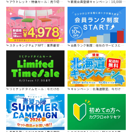
アウトレット・特価セール：売り切れ御免の特別価格！
新規会員登録キャンペーン：10,000円OFFクーポン進呈中！
スタッキングチェアNPT：業界最安値に挑戦！
会員ランク制度：他社のサービスと比較してください。
リミテッドタイムセール：今だけの限定セール。
キャンペーン：北海道限定、今だけ送料無料！