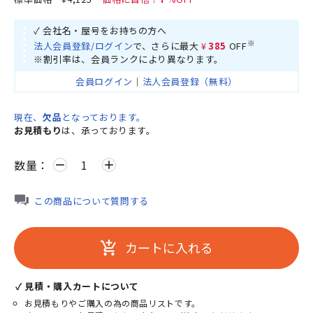
✓ 会社名・屋号をお持ちの方へ
※
法人会員登録/ログイン
で、さらに最大
¥385
OFF
※割引率は、会員ランクにより異なります。
会員ログイン
｜
法人会員登録（無料）
現在、
欠品
となっております。
お見積もり
は、承っております。
数量：
remove
add
この商品について質問する
カートに入れる
add_shopping_cart
✓ 見積・購入カートについて
お見積もりやご購入の為の商品リストです。