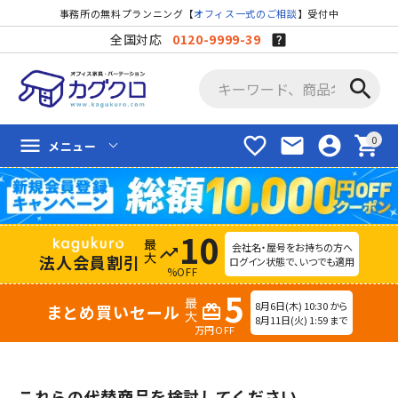
事務所の無料プランニング【
オフィス一式のご相談
】受付中
全国対応
0120-9999-39
search
favorite_border
mail
account_circle
shopping_cart
menu
メニュー
10
会社名・屋号をお持ちの方へ
trending_up
法人会員割引
ログイン状態で、いつでも適用
%OFF
5
8月6日(木) 10:30 から
まとめ買いセール
redeem
8月11日(火) 1:59 まで
万円OFF
これらの代替商品を検討してください