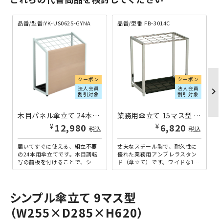
品番/型番:
YK-US0625-GYNA
品番/型番:
FB-3014C
クーポン
クーポン
法人会員
法人会員
chevron_righ
割引対象
割引対象
木目パネル傘立て 24本用 W600×D250×H620 ナチュラル
業務用傘立て 15マス型 W480×D293×H512 シルバー
¥
¥
12,980
6,820
税込
税込
届いてすぐに使える、組立不要
丈夫なスチール製で、耐久性に
の24本用傘立てです。木目調転
優れた業務用アンブレラスタン
写の前板を付けることで、シン
ド（傘立て）です。ワイドな15
プルながらお洒落なデザインを
マス型ですので、比較的大人数
実現しました。薄型の傘受け...
の利用に向いています。1マ...
シンプル傘立て 9マス型
（W255×D285×H620）