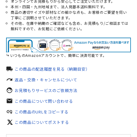
オンラインでお見積もりから安心してご注文いただけます。
本州・四国・九州地域まで、法人宛基本送料無料です。
商品の適切サイズや部材などの細かな点も、お客様のご要望を伺い
丁寧にご説明させていただきます。
その他、在庫や納期のご確認なども含め、お見積もり/ご相談までは
無料ですので、お気軽にご依頼ください。
いつものAmazonアカウントで、簡単に決済可能です。
local_shipping
この商品の配送履歴を見る（納期目安）
redo
返品・交換・キャンセルについて
face
お見積もりサービスのご依頼方法
mail
この商品について問い合わせる
add_link
この商品のURLをコピーする
この商品についてポストする