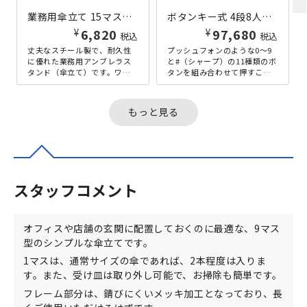
業務用傘立て 15マス型 W480×D293×H512 シルバー
ボタンキー式 4段8人用スチールロッカー W900×D515×H1790 ホワイト
¥
¥
6,820
97,680
税込
税込
丈夫なスチール製で、耐久性
プッシュフォンのような0～9
に優れた業務用アンブレラス
と#（シャープ）の11種類のボ
タンド（傘立て）です。ワイ
タンを組み合わせて押すこと
ドな15マス型ですので、比較
で、簡単に施錠・解錠ができ
的大人数の利用に向いていま
る、ボタンキー式の4段8人用
す。1マ...
ス...
もっと見る
スタッフコメント
オフィスや店舗の玄関に配置しておくのに最適な、9マス
型のシンプルな傘立てです。
1マスは、通常サイズの傘であれば、2本程度は入りま
す。また、受け皿は取り外し可能で、お掃除も簡単です。
フレーム部分は、錆びにくいメッキ加工となっており、長