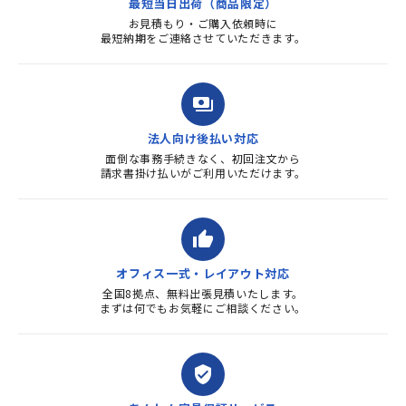
最短当日出荷（商品限定）
よろしくお...
お見積もり・ご購入依頼時に
最短納期をご連絡させていただきます。
payments
法人向け後払い対応
面倒な事務手続きなく、初回注文から
請求書掛け払いがご利用いただけます。
thumb_up
オフィス一式・レイアウト対応
全国8拠点、無料出張見積いたします。
まずは何でもお気軽にご相談ください。
verified_user