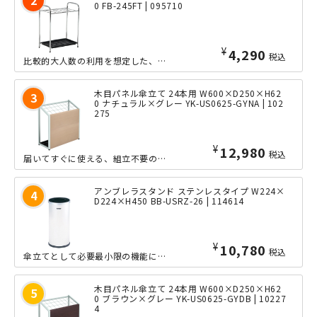
0 FB-245FT | 095710
¥
4,290
税込
比較的大人数の利用を想定した、15マス型のワイドな傘立て（レインスタンド）となっ...
木目パネル傘立て 24本用 W600×D250×H62
0 ナチュラル×グレー YK-US0625-GYNA | 102
275
¥
12,980
税込
届いてすぐに使える、組立不要の24本用傘立てです。木目調転写の前板を付けることで...
アンブレラスタンド ステンレスタイプ W224×
D224×H450 BB-USRZ-26 | 114614
¥
10,780
税込
傘立てとして必要最小限の機能に、高級感を持ち合わせた国産傘立てです。こちらは、約...
木目パネル傘立て 24本用 W600×D250×H62
0 ブラウン×グレー YK-US0625-GYDB | 10227
4