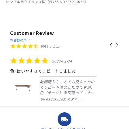
シンプル傘立て 9マス型（W255×D285×H620）
Customer Review
Reviews
お客様の声 →
Carousel
carousel
4.4
9018 レビュー
arrows
star
rating
5.0
2022-02-24
star
rating
色･使いやすさでリピートしました
前回購入し、とても良かったの
でリピート注文したのですが、
色（チーク）を間違って「ナチ
ュラル」としてしまいました。
Kagukuroカスタマー
注文確定時に気付き、変更メー
ルを送ると直ぐに対応ください
ました。商品到着も早く、品
local_shipping
質・使いやすさで満足していま
す。また、リピートするときは