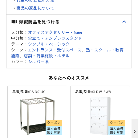
→
商品の返品について
expand_less
類似商品を見つける
view_carousel
大分類：
オフィスアクセサリー・備品
中分類：
傘立て・アンブレラスタンド
テーマ：
シンプル・ベーシック
シーン：
エントランス・受付スペース
、
塾・スクール・教育
施設
、
店舗・商業施設・ホテル
カラー：
シルバー系
あなたへのオススメ
品番/型番:
FB-3014C
品番/型番:
SLDW-8WB
クーポン
クーポン
法人会員
法人会員
chevron_right
割引対象
割引対象