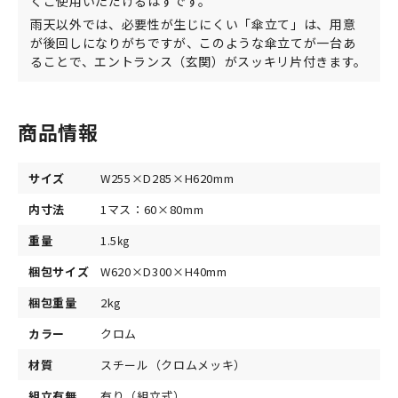
くご使用いただけるはずです。
雨天以外では、必要性が生じにくい「傘立て」は、用意
が後回しになりがちですが、このような傘立てが一台あ
ることで、エントランス（玄関）がスッキリ片付きます。
商品情報
サイズ
W255×D285×H620mm
内寸法
1マス：60×80mm
重量
1.5㎏
梱包サイズ
W620×D300×H40mm
梱包重量
2kg
カラー
クロム
材質
スチール（クロムメッキ）
組立有無
有り（組立式）