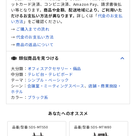
ットカード決済、コンビニ決済、Amazon Pay、請求書後払
い等となります。
商品や金額、配送地域により、ご利用いた
だけるお支払い方法が異なります。
詳しくは「
代金のお支払
い方法
」をご確認ください。
→
ご購入までの流れ
→
代金のお支払い方法
→
商品の返品について
expand_less
類似商品を見つける
view_carousel
大分類：
オフィスアクセサリー・備品
中分類：
テレビ台・テレビボード
テーマ：
シンプル・ベーシック
シーン：
会議室・ミーティングスペース
、
店舗・商業施設・
ホテル
カラー：
ブラック系
あなたへのオススメ
品番/型番:
SDS-MTS50
品番/型番:
SDS-MTW80