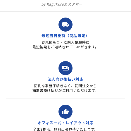
ュラル」としてしまいました。
Kagukuroカスタマー
注文確定時に気付き、変更メー
ルを送ると直ぐに対応ください
ました。商品到着も早く、品
local_shipping
質・使いやすさで満足していま
す。また、リピートするときは
最短当日出荷（商品限定）
よろしくお...
お見積もり・ご購入依頼時に
最短納期をご連絡させていただきます。
payments
法人向け後払い対応
面倒な事務手続きなく、初回注文から
請求書掛け払いがご利用いただけます。
thumb_up
オフィス一式・レイアウト対応
全国8拠点、無料出張見積いたします。