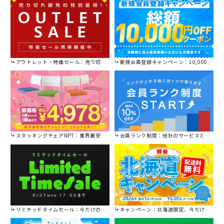
アウトレット・特価セール：売り切れ御免の特別価格！
新規会員登録キャンペーン：10,000円OFFクーポン進呈中！
スタッキングチェアNPT：業界最安値に挑戦！
会員ランク制度：他社のサービスと比較してください。
リミテッドタイムセール：今だけの限定セール。
キャンペーン：北海道限定、今だけ送料無料！