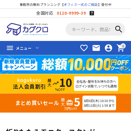
事務所の無料プランニング【
オフィス一式のご相談
】受付中
全国対応
0120-9999-39
search
favorite_border
mail
account_circle
shopping_cart
menu
メニュー
10
会社名・屋号をお持ちの方へ
trending_up
法人会員割引
ログイン状態で、いつでも適用
%OFF
5
8月6日(木) 10:30 から
まとめ買いセール
redeem
8月11日(火) 1:59 まで
万円OFF