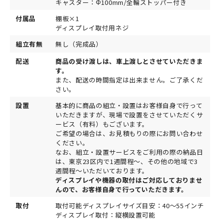
キャスター：Φ100mm/全輪ストッパー付き
付属品
棚板×1
ディスプレイ取付用ネジ
組立有無
無し（完成品）
配送
商品の受け渡しは、車上渡しとさせていただきま
す。
また、配送の時間指定は出来ません。ご了承くだ
さい。
設置
基本的に商品の組立・設置はお客様自身で行って
いただきますが、現場で設置をさせていただくサ
ービス（有料）もございます。
ご希望の場合は、お見積もりの際にお問い合わせ
ください。
なお、組立・設置サービスをご利用の際の納品日
は、東京23区内で1週間程～、その他の地域で3
週間程～いただいております。
ディスプレイや機器の取付はご対応しておりませ
んので、お客様自身で行っていただきます。
取付
取付可能ディスプレイサイズ目安：40～55インチ
ディスプレイ取付：縦横設置可能