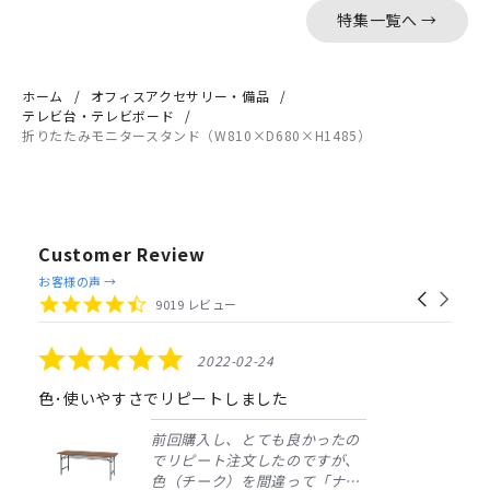
特集一覧へ →
ホーム
オフィスアクセサリー・備品
テレビ台・テレビボード
折りたたみモニタースタンド（W810×D680×H1485）
Customer Review
Reviews
お客様の声 →
Carousel
carousel
4.4
9019 レビュー
arrows
star
rating
5.0
2022-02-24
star
rating
色･使いやすさでリピートしました
前回購入し、とても良かったの
でリピート注文したのですが、
色（チーク）を間違って「ナチ