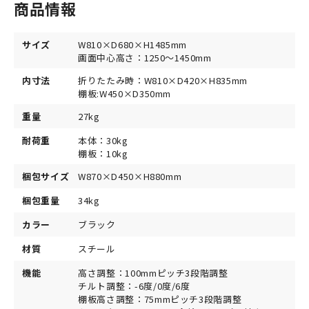
商品情報
サイズ
W810×D680×H1485mm
画面中心高さ：1250～1450mm
内寸法
折りたたみ時：W810×D420×H835mm
棚板:W450×D350mm
重量
27kg
耐荷重
本体：30kg
棚板：10kg
梱包サイズ
W870×D450×H880mm
梱包重量
34kg
カラー
ブラック
材質
スチール
機能
高さ調整：100mmピッチ3段階調整
チルト調整：-6度/0度/6度
棚板高さ調整：75mmピッチ3段階調整