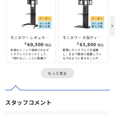
クーポン
クーポン
法人会員
法人会員
chevron_right
割引対象
割引対象
モニタワー レギュラータイプ W800×D750×H1560 ブラック
モニタワー 大型ディスプレイ用壁寄せスタンド W850×D550×H1550 ブラック
¥
¥
60,500
63,800
税込
税込
多様なシーンで使用されるデ
壁際にディスプレイを設置
ィスプレイスタンドとして、
し、まるで壁掛け設置してい
「倒れない」ことに配慮され
るかのように見せることがで
て作られたレギュラータイプ
きるディスプレイスタンドで
の「モニタワー」。レギュラ
す。搭載ディスプレイの重量/
ータイプは...
サイズが8...
もっと見る
スタッフコメント