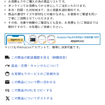
お見積もりやご購入の為の商品リストです。
オンラインでお見積もりから安心してご注文いただけます。
本州・四国・九州地域まで、法人宛基本送料無料です。
商品の適切サイズや部材などの細かな点も、お客様のご要望を伺い
丁寧にご説明させていただきます。
その他、在庫や納期のご確認なども含め、お見積もり/ご相談までは
無料ですので、お気軽にご依頼ください。
いつものAmazonアカウントで、簡単に決済可能です。
local_shipping
この商品の配送履歴を見る（納期目安）
redo
返品・交換・キャンセルについて
face
お見積もりサービスのご依頼方法
mail
この商品について問い合わせる
add_link
この商品のURLをコピーする
この商品についてポストする