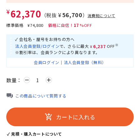
¥62,370
¥56,700
（税抜
）
消費税について
標準価格
¥74,800
17
✓ 会社名・屋号をお持ちの方へ
※
法人会員登録/ログイン
で、さらに最大
¥6,237
OFF
※割引率は、会員ランクにより異なります。
会員ログイン
｜
法人会員登録（無料）
数量：
remove
add
この商品について質問する
カートに入れる
add_shopping_cart
✓ 見積・購入カートについて