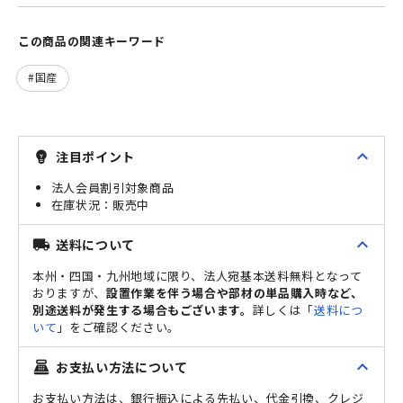
この商品の関連キーワード
国産
expand_less
注目ポイント
emoji_objects
法人会員割引対象商品
販売中
expand_less
送料について
local_shipping
本州・四国・九州地域に限り、法人宛基本送料無料となって
おりますが、
設置作業を伴う場合や部材の単品購入時など、
別途送料が発生する場合もございます。
詳しくは「
送料につ
いて
」をご確認ください。
expand_less
お支払い方法について
point_of_sale
お支払い方法は、銀行振込による先払い、代金引換、クレジ