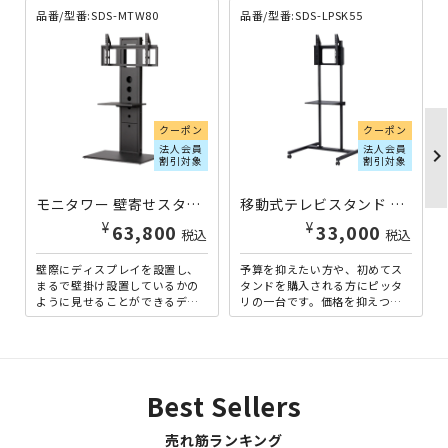
品番/型番:SDS-MTW80
品番/型番:SDS-LPSK55
クーポン
クーポン
法人会員
法人会員
chevron_righ
割引対象
割引対象
モニタワー 壁寄せスタンド 大型ディスプレイ用 W850×D550×H1550 SDS-MTW80 | 976235
移動式テレビスタンド W800×D754×H1600 SDS-LPSK55 | 976196
¥
¥
63,800
33,000
税込
税込
壁際にディスプレイを設置し、
予算を抑えたい方や、初めてス
まるで壁掛け設置しているかの
タンドを購入される方にピッタ
ように見せることができるディ
リの一台です。価格を抑えつつ
スプレイスタンドです。搭載デ
も、安全面ではもちろんのこ
ィスプレイの重量/サイズが8...
と、機能面でも高さを変えられ
た...
Best Sellers
売れ筋ランキング