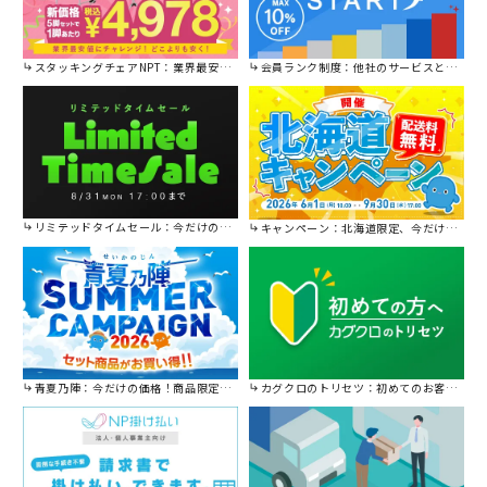
スタッキングチェアNPT：業界最安値に挑戦！
会員ランク制度：他社のサービスと比較してください。
リミテッドタイムセール：今だけの限定セール。
キャンペーン：北海道限定、今だけ送料無料！
青夏乃陣：今だけの価格！商品限定セール開催中です。
カグクロのトリセツ：初めてのお客様はこちら。