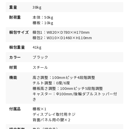
重量
38kg
耐荷重
本体：50kg
棚板：10kg
梱包サイズ
梱包1：W820×D780×H170mm
梱包2：W310×D1460×H110mm
梱包重量
41kg
カラー
ブラック
材質
スチール
機能
高さ調整：100mmピッチ4段階調整
チルト調整：0度/6度
棚板高さ調整：100mmピッチ5段階調整
キャスター：Φ100mm/後輪ダブルストッパー付
き
付属品
棚板×1
ディスプレイ取付用ネジ
背面パネル用の鍵×2