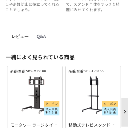
しや盗難防止に役立ってくれる
で、スタンド全体をすっきり綺
ことでしょう。
麗にみせてくれます。
レビュー
Q&A
一緒によく見られている商品
品番/型番:SDS-MTS100
品番/型番:SDS-LPSK55
クーポン
クーポン
法人会員
法人会員
chevron_righ
割引対象
割引対象
モニタワー ラージタイプ W1000×D850×H1660 SDS-MTS100 | 976234
移動式テレビスタンド W800×D754×H1600 SDS-LPSK55 | 976196