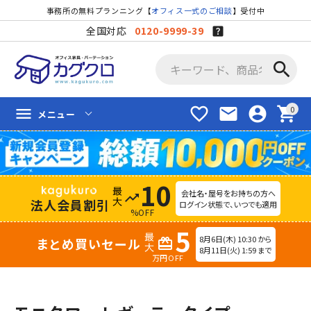
事務所の無料プランニング【
オフィス一式のご相談
】受付中
全国対応
0120-9999-39
search
favorite_border
mail
account_circle
shopping_cart
menu
メニュー
10
会社名・屋号をお持ちの方へ
trending_up
法人会員割引
ログイン状態で、いつでも適用
%OFF
5
8月6日(木) 10:30 から
まとめ買いセール
redeem
8月11日(火) 1:59 まで
万円OFF