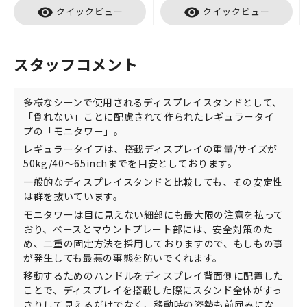
visibility
visibility
クイックビュー
クイックビュー
スタッフコメント
多様なシーンで使用されるディスプレイスタンドとして、
「倒れない」ことに配慮されて作られたレギュラータイ
プの「モニタワー」。
レギュラータイプは、搭載ディスプレイの重量/サイズが
50kg/40～65inchまでを目安としております。
一般的なディスプレイスタンドと比較しても、その安定性
は群を抜いています。
モニタワーは目に見えない細部にも最大限の注意を払って
おり、ベースとマウントプレート部には、安全対策のた
め、二重の固定方法を採用しておりますので、もしもの事
が発生しても最悪の事態を防いでくれます。
移動するためのハンドルをディスプレイ背面側に配置した
ことで、ディスプレイを搭載した際にスタンド全体がすっ
きりして見えるだけでなく、移動時の姿勢も前屈みにな