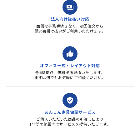
payments
法人向け後払い対応
面倒な事務手続きなく、初回注文から
請求書掛け払いがご利用いただけます。
thumb_up
オフィス一式・レイアウト対応
全国8拠点、無料出張見積いたします。
まずは何でもお気軽にご相談ください。
verified_user
あんしん家具保証サービス
ご購入いただいた商品の引渡し日より
1年間の範囲内でサービスを提供いたします。