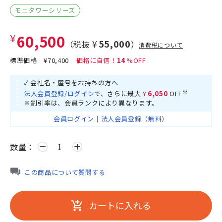
モニタワーシリーズ
¥60,500
¥55,000
（税抜
）
消費税について
標準価格
¥70,400
14
✓ 会社名・屋号をお持ちの方へ
※
法人会員登録/ログイン
で、さらに最大
¥6,050
OFF
※割引率は、会員ランクにより異なります。
会員ログイン
｜
法人会員登録（無料）
数量：
remove
add
この商品について質問する
カートに入れる
add_shopping_cart