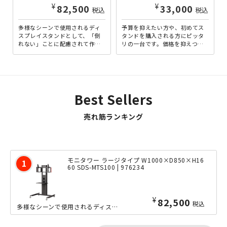
¥
¥
82,500
33,000
税込
税込
多様なシーンで使用されるディ
予算を抑えたい方や、初めてス
スプレイスタンドとして、「倒
タンドを購入される方にピッタ
れない」ことに配慮されて作ら
リの一台です。価格を抑えつつ
れたラージタイプの「モニタワ
も、安全面ではもちろんのこ
ー」。ラージタイプは、搭載
と、機能面でも高さを変えられ
デ...
た...
Best Sellers
売れ筋ランキング
モニタワー ラージタイプ W1000×D850×H16
60 SDS-MTS100 | 976234
¥
82,500
税込
多様なシーンで使用されるディスプレイスタンドとして、「倒れない」ことに配慮されて...