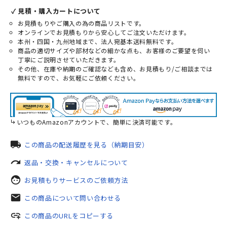
✓ 見積・購入カートについて
お見積もりやご購入の為の商品リストです。
オンラインでお見積もりから安心してご注文いただけます。
本州・四国・九州地域まで、法人宛基本送料無料です。
商品の適切サイズや部材などの細かな点も、お客様のご要望を伺い
丁寧にご説明させていただきます。
その他、在庫や納期のご確認なども含め、お見積もり/ご相談までは
無料ですので、お気軽にご依頼ください。
いつものAmazonアカウントで、簡単に決済可能です。
local_shipping
この商品の配送履歴を見る（納期目安）
redo
返品・交換・キャンセルについて
face
お見積もりサービスのご依頼方法
mail
この商品について問い合わせる
add_link
この商品のURLをコピーする