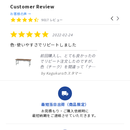
Customer Review
Reviews
お客様の声 →
Carousel
carousel
4.4
9017 レビュー
arrows
star
rating
5.0
2022-02-24
star
rating
色･使いやすさでリピートしました
前回購入し、とても良かったの
でリピート注文したのですが、
色（チーク）を間違って「ナチ
ュラル」としてしまいました。
Kagukuroカスタマー
注文確定時に気付き、変更メー
ルを送ると直ぐに対応ください
ました。商品到着も早く、品
local_shipping
質・使いやすさで満足していま
す。また、リピートするときは
最短当日出荷（商品限定）
よろしくお...
お見積もり・ご購入依頼時に
最短納期をご連絡させていただきます。