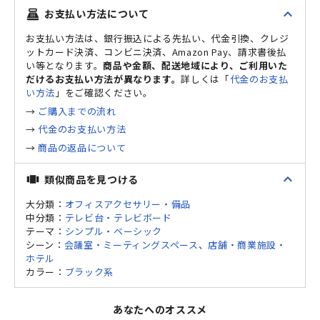
expand_less
お支払い方法について
point_of_sale
お支払い方法は、銀行振込による先払い、代金引換、クレジ
ットカード決済、コンビニ決済、Amazon Pay、請求書後払
い等となります。
商品や金額、配送地域により、ご利用いた
だけるお支払い方法が異なります。
詳しくは「
代金のお支払
い方法
」をご確認ください。
→
ご購入までの流れ
→
代金のお支払い方法
→
商品の返品について
expand_less
類似商品を見つける
view_carousel
大分類：
オフィスアクセサリー・備品
中分類：
テレビ台・テレビボード
テーマ：
シンプル・ベーシック
シーン：
会議室・ミーティングスペース
、
店舗・商業施設・
ホテル
カラー：
ブラック系
あなたへのオススメ