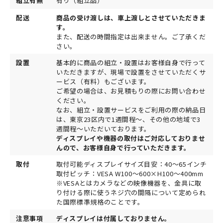
組立有無
有り（組立品）
配送
商品の受け渡しは、車上渡しとさせていただきま
す。
また、配送の時間指定は出来ません。ご了承くだ
さい。
設置
基本的に商品の組立・設置はお客様自身で行って
いただきますが、現場で設置をさせていただくサ
ービス（有料）もございます。
ご希望の場合は、お見積もりの際にお問い合わせ
ください。
なお、組立・設置サービスをご利用の際の納品日
は、東京23区内で1週間程～、その他の地域で3
週間程～いただいております。
ディスプレイや機器の取付はご対応しておりませ
んので、お客様自身で行っていただきます。
取付
取付可能ディスプレイサイズ目安：40～65インチ
取付ピッチ：VESA W100～600×H100～400mm
※VESAとはカメラなどの映像機器を、金具に取
り付ける際に使うネジ穴の間隔について定められ
た国際標準規格のことです。
注意事項
ディスプレイは付属しておりません。