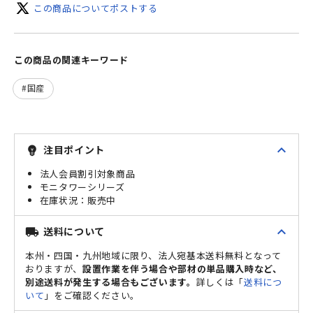
この商品についてポストする
この商品の関連キーワード
国産
expand_less
注目ポイント
emoji_objects
法人会員割引対象商品
モニタワーシリーズ
販売中
expand_less
送料について
local_shipping
本州・四国・九州地域に限り、法人宛基本送料無料となって
おりますが、
設置作業を伴う場合や部材の単品購入時など、
別途送料が発生する場合もございます。
詳しくは「
送料につ
いて
」をご確認ください。