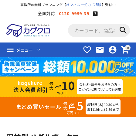
事務所の無料プランニング【
オフィス一式のご相談
】受付中
全国対応
0120-9999-39
search
favorite_border
mail
account_circle
shopping_cart
menu
メニュー
10
会社名・屋号をお持ちの方へ
trending_up
法人会員割引
ログイン状態で、いつでも適用
%OFF
5
8月6日(木) 10:30 から
まとめ買いセール
redeem
8月11日(火) 1:59 まで
万円OFF