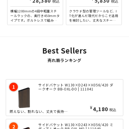
28,380
5,830
税込
税込
横幅1200mmの4段中軽量スチ
クラウド型の管理ツールなど、I
ールラックの、奥行き450mmタ
T化が進んだ現代だからこそ活用
イプです。ボルトレスで組み立
を検討したい、丈夫なスチール
てられる手軽さと、多目的な用
製の決済箱です。蝶番で繋がっ
途に耐えうる頑丈さを...
た「未決」「既決」に書類...
Best Sellers
売れ筋ランキング
サイドバケット W130×D243×H356/420 ダ
ークオーク BB-OXL-DO | 111041
¥
4,180
税込
燃えない、割れない、丈夫で長持ちする、日本製スチールバケットです。幅130mmの...
サイドバケット W130×D243×H356/420 ミ
ディアムオーク BB-OXL-MO | 111040