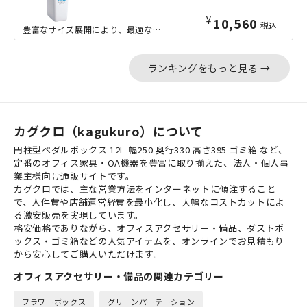
¥
10,560
税込
豊富なサイズ展開により、最適なサイズをお選びいただける、容量65Lの分別ダストボ...
ランキングをもっと見る →
カグクロ（kagukuro）について
円柱型ペダルボックス 12L 幅250 奥行330 高さ395 ゴミ箱 など、
定番のオフィス家具・OA機器を豊富に取り揃えた、法人・個人事
業主様向け通販サイトです。
カグクロでは、主な営業方法をインターネットに傾注すること
で、人件費や店舗運営経費を最小化し、大幅なコストカットによ
る激安販売を実現しています。
格安価格でありながら、オフィスアクセサリー・備品、ダストボ
ックス・ゴミ箱などの人気アイテムを、オンラインでお見積もり
から安心してご購入いただけます。
オフィスアクセサリー・備品の関連カテゴリー
フラワーボックス
グリーンパーテーション