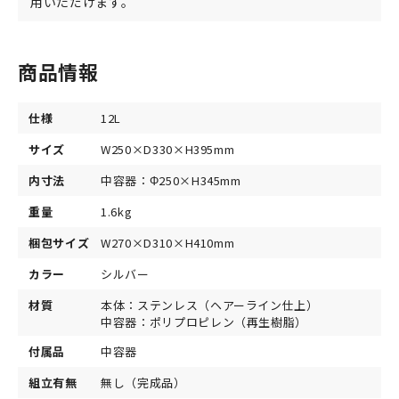
用いただけます。
商品情報
仕様
12L
サイズ
W250×D330×H395mm
内寸法
中容器：Φ250×H345mm
重量
1.6kg
梱包サイズ
W270×D310×H410mm
カラー
シルバー
材質
本体：ステンレス（ヘアーライン仕上）
中容器：ポリプロピレン（再生樹脂）
付属品
中容器
組立有無
無し（完成品）