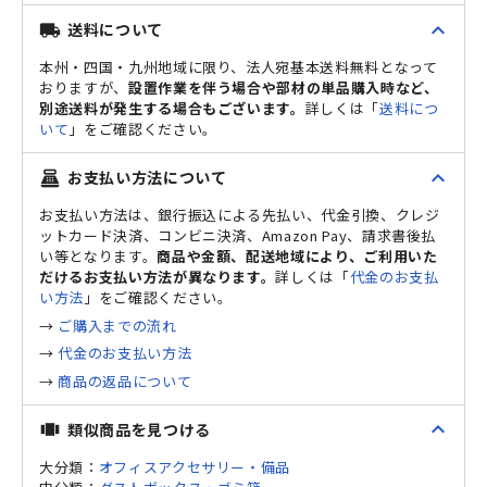
expand_less
送料について
local_shipping
本州・四国・九州地域に限り、法人宛基本送料無料となって
おりますが、
設置作業を伴う場合や部材の単品購入時など、
別途送料が発生する場合もございます。
詳しくは「
送料につ
いて
」をご確認ください。
expand_less
お支払い方法について
point_of_sale
お支払い方法は、銀行振込による先払い、代金引換、クレジ
ットカード決済、コンビニ決済、Amazon Pay、請求書後払
い等となります。
商品や金額、配送地域により、ご利用いた
だけるお支払い方法が異なります。
詳しくは「
代金のお支払
い方法
」をご確認ください。
→
ご購入までの流れ
→
代金のお支払い方法
→
商品の返品について
expand_less
類似商品を見つける
view_carousel
大分類：
オフィスアクセサリー・備品