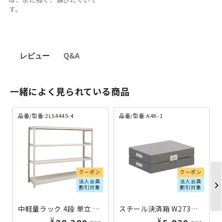
す。
レビュー
Q&A
一緒によく見られている商品
品番/型番:2LS4445-4
品番/型番:A4K-1
クーポン
クーポン
法人会員
法人会員
chevron_righ
割引対象
割引対象
中軽量ラック 4段 単立 H1200×W1200×D450 2LS4445-4 | 613109
スチール決済箱 W273×D364×H121 A4K-1 | 590150
¥
¥