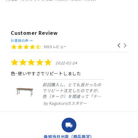
Customer Review
Reviews
お客様の声 →
Carousel
carousel
4.4
9019 レビュー
arrows
star
rating
5.0
2022-02-24
star
rating
色･使いやすさでリピートしました
前回購入し、とても良かったの
でリピート注文したのですが、
色（チーク）を間違って「ナチ
ュラル」としてしまいました。
Kagukuroカスタマー
注文確定時に気付き、変更メー
ルを送ると直ぐに対応ください
ました。商品到着も早く、品
local_shipping
質・使いやすさで満足していま
す。また、リピートするときは
最短当日出荷（商品限定）
よろしくお...