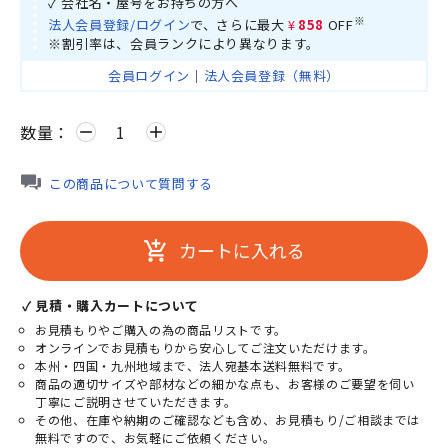
✓ 会社名・屋号をお持ちの方へ
※
法人会員登録/ログイン
で、さらに最大
¥858
OFF
※割引率は、会員ランクにより異なります。
会員ログイン
｜
法人会員登録（無料）
数量：
remove
add
この商品について質問する
カートに入れる
add_shopping_cart
✓ 見積・購入カートについて
お見積もりやご購入の為の商品リストです。
オンラインでお見積もりから安心してご注文いただけます。
本州・四国・九州地域まで、法人宛基本送料無料です。
商品の適切サイズや部材などの細かな点も、お客様のご要望を伺い
丁寧にご説明させていただきます。
その他、在庫や納期のご確認なども含め、お見積もり/ご相談までは
無料ですので、お気軽にご依頼ください。