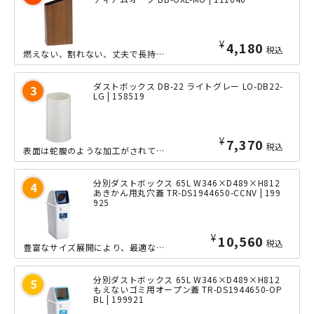
¥
4,180
税込
燃えない、割れない、丈夫で長持ちする、日本製スチールバケットです。幅130mmの...
ダストボックス DB-22 ライトグレー LO-DB22-
LG | 158519
¥
7,370
税込
表面は蛇腹のような加工がされており、指紋等の汚れが目立ちにくいシンプルデザインの...
分別ダストボックス 65L W346×D489×H812
あきかん用丸穴蓋 TR-DS1944650-CCNV | 199
925
¥
10,560
税込
豊富なサイズ展開により、最適なサイズをお選びいただける、容量65Lの分別ダストボ...
分別ダストボックス 65L W346×D489×H812
もえないゴミ用オープン蓋 TR-DS1944650-OP
BL | 199921