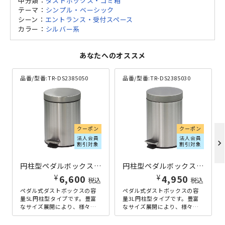
中分類：
ダストボックス・ゴミ箱
テーマ：
シンプル・ベーシック
シーン：
エントランス・受付スペース
カラー：
シルバー系
あなたへのオススメ
品番/型番:
TR-DS2385050
品番/型番:
TR-DS2385030
クーポン
クーポン
法人会員
法人会員
chevron_right
割引対象
割引対象
円柱型ペダルボックス 5L W205×D270×H290 シルバー
円柱型ペダルボックス 3L W170×D230×H255 シルバー
¥
¥
6,600
4,950
税込
税込
ペダル式ダストボックスの容
ペダル式ダストボックスの容
量5L円柱型タイプです。豊富
量3L円柱型タイプです。豊富
なサイズ展開により、様々な
なサイズ展開により、様々な
シーンで使えるシンプルな形
シーンで使えるシンプルな形
状のペダル式ダストボックス
状のペダル式ダストボックス