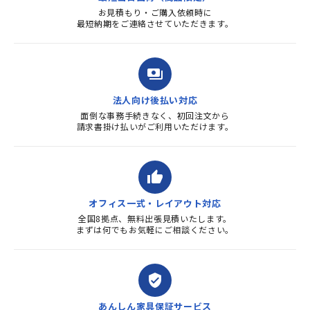
お見積もり・ご購入依頼時に
最短納期をご連絡させていただきます。
payments
法人向け後払い対応
面倒な事務手続きなく、初回注文から
請求書掛け払いがご利用いただけます。
thumb_up
オフィス一式・レイアウト対応
全国8拠点、無料出張見積いたします。
まずは何でもお気軽にご相談ください。
verified_user
あんしん家具保証サービス