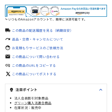
いつものAmazonアカウントで、簡単に決済可能です。
local_shipping
この商品の配送履歴を見る（納期目安）
redo
返品・交換・キャンセルについて
face
お見積もりサービスのご依頼方法
mail
この商品について問い合わせる
add_link
この商品のURLをコピーする
この商品についてポストする
expand_less
注目ポイント
emoji_objects
法人会員割引対象商品
グリーン購入法適合商品
販売中