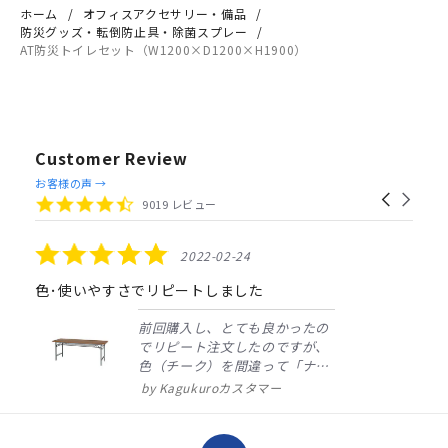
ホーム
オフィスアクセサリー・備品
防災グッズ・転倒防止具・除菌スプレー
AT防災トイレセット（W1200×D1200×H1900）
Customer Review
Reviews
お客様の声 →
Carousel
carousel
4.4
9019 レビュー
arrows
star
rating
5.0
2022-02-24
star
rating
色･使いやすさでリピートしました
前回購入し、とても良かったの
でリピート注文したのですが、
色（チーク）を間違って「ナチ
ュラル」としてしまいました。
Kagukuroカスタマー
注文確定時に気付き、変更メー
ルを送ると直ぐに対応ください
ました。商品到着も早く、品