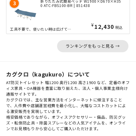
折りたたみ式簡易ベッド W1900×D670×H35
0 ATC-FBS100-BR | 851438
¥
12,430
税込
工具不要で、使いたい時は広げて5秒ですぐに使える折り畳み式簡易ベッド。使わないと...
ランキングをもっと見る →
カグクロ（kagukuro）について
AT防災トイレセット 幅1200 奥行1200 高さ1900 など、定番のオフ
ィス家具・OA機器を豊富に取り揃えた、法人・個人事業主様向け
通販サイトです。
カグクロでは、主な営業方法をインターネットに傾注すること
で、人件費や店舗運営経費を最小化し、大幅なコストカットによ
る激安販売を実現しています。
格安価格でありながら、オフィスアクセサリー・備品、防災グッ
ズ・転倒防止具・除菌スプレーなどの人気アイテムを、オンライ
ンでお見積もりから安心してご購入いただけます。