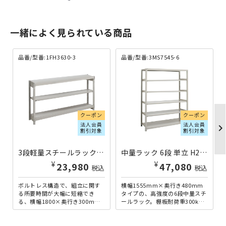
一緒によく見られている商品
品番/型番:1FH3630-3
品番/型番:3MS7545-6
クーポン
クーポン
法人会員
法人会員
chevron_righ
割引対象
割引対象
3段軽量スチールラック NBタイプ H900×W1800×D300 単立 1FH3630-3 | 613319
中量ラック 6段 単立 H2100×W1555×D480 3MS7545-6 | 613237
¥
¥
23,980
47,080
税込
税込
ボルトレス構造で、組立に関す
横幅1555mm×奥行き480mm
る所要時間が大幅に短縮でき
タイプの、高強度の6段中量スチ
る、横幅1800×奥行き300mm
ールラック。棚板耐荷重300kg/
の3段軽量ラックです。軽量型な
段を誇り、重量物の多い工場や
がら、耐荷重150kg...
配送センターは...