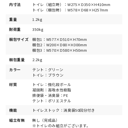
内寸法
トイレ（組立時）：W275×D350×H410mm
トイレ（梱包時）：W578×D68×H257mm
重量
1.2kg
耐荷重
350kg
梱包サイズ
梱包1：W577×D510×H70mm
梱包2：W200×D80×H300mm
梱包3：W570×D580×H50mm
梱包重量
2.2kg
カラー
テント：グリーン
トイレ：ブラウン
材質
トイレ：強化段ボール
凝固剤：高吸水性樹脂
排便袋・消臭袋：PE
テント：ポリエステル
機能
トイレストック：消臭袋50回分付き
組立有無
無し（完成品）
※トイレのみ組立がございます。