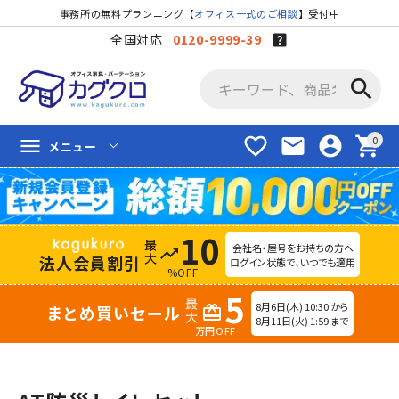
事務所の無料プランニング【
オフィス一式のご相談
】受付中
全国対応
0120-9999-39
search
favorite_border
mail
account_circle
shopping_cart
menu
メニュー
10
会社名・屋号をお持ちの方へ
trending_up
法人会員割引
ログイン状態で、いつでも適用
%OFF
5
8月6日(木) 10:30 から
まとめ買いセール
redeem
8月11日(火) 1:59 まで
万円OFF