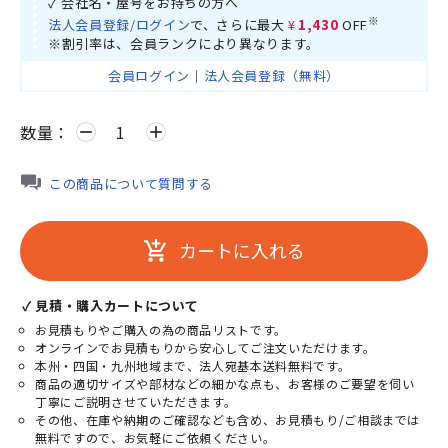
✓ 会社名・屋号をお持ちの方へ
※
法人会員登録/ログイン
で、さらに最大
¥1,430
OFF
※割引率は、会員ランクにより異なります。
会員ログイン
｜
法人会員登録（無料）
数量：
remove
add
この商品について質問する
カートに入れる
add_shopping_cart
✓ 見積・購入カートについて
お見積もりやご購入の為の商品リストです。
オンラインでお見積もりから安心してご注文いただけます。
本州・四国・九州地域まで、法人宛基本送料無料です。
商品の適切サイズや部材などの細かな点も、お客様のご要望を伺い
丁寧にご説明させていただきます。
その他、在庫や納期のご確認なども含め、お見積もり/ご相談までは
無料ですので、お気軽にご依頼ください。