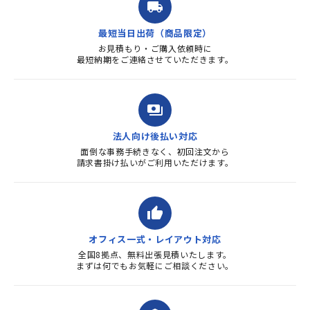
local_shipping
質・使いやすさで満足していま
す。また、リピートするときは
最短当日出荷（商品限定）
よろしくお...
お見積もり・ご購入依頼時に
最短納期をご連絡させていただきます。
payments
法人向け後払い対応
面倒な事務手続きなく、初回注文から
請求書掛け払いがご利用いただけます。
thumb_up
オフィス一式・レイアウト対応
全国8拠点、無料出張見積いたします。
まずは何でもお気軽にご相談ください。