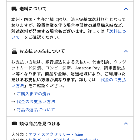
expand_less
送料について
local_shipping
本州・四国・九州地域に限り、法人宛基本送料無料となって
おりますが、
設置作業を伴う場合や部材の単品購入時など、
別途送料が発生する場合もございます。
詳しくは「
送料につ
いて
」をご確認ください。
expand_less
お支払い方法について
point_of_sale
お支払い方法は、銀行振込による先払い、代金引換、クレジ
ットカード決済、コンビニ決済、Amazon Pay、請求書後払
い等となります。
商品や金額、配送地域により、ご利用いた
だけるお支払い方法が異なります。
詳しくは「
代金のお支払
い方法
」をご確認ください。
→
ご購入までの流れ
→
代金のお支払い方法
→
商品の返品について
expand_less
類似商品を見つける
view_carousel
大分類：
オフィスアクセサリー・備品