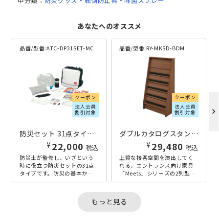
中分類：
防災グッズ・転倒防止具・除菌スプレー
あなたへのオススメ
品番/型番:
ATC-DP31SET-MC
品番/型番:
RY-MKSD-BDM
クーポン
クーポン
法人会員
法人会員
chevron_right
割引対象
割引対象
防災セット 31点タイプ W340×D150×H440
ダブルカタログスタンド Meetsシリーズ W600×D300×H1200 ウォルナット
¥
¥
22,000
29,480
税込
税込
防災士が監修し、いざという
上質な接客空間を演出してく
時に役立つ防災セットの31点
れる、エントランス向け家具
タイプです。防災の基本かつ
「Meets」シリーズの2列型カ
実用アイテムが31点含まれて
タログスタンド。A4サイズの
おり、コンパクトにまとまっ
カタログや冊子を、5段2列
ていま...
に...
もっと見る