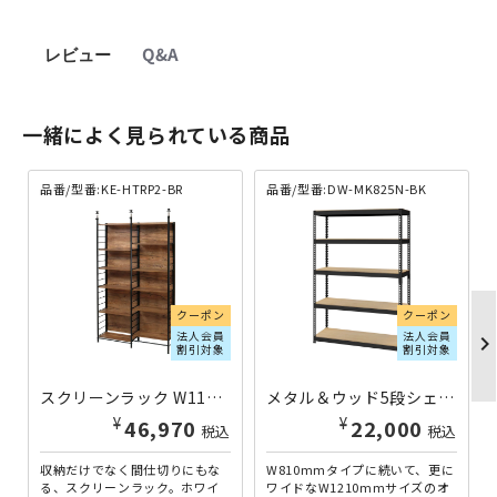
レビュー
Q&A
一緒によく見られている商品
品番/型番:KE-HTRP2-BR
品番/型番:DW-MK825N-BK
クーポン
クーポン
法人会員
法人会員
chevron_righ
割引対象
割引対象
スクリーンラック W1175×D305×H2080-2900 ブラック×ブラウン KE-HTRP2-BR | 812435
メタル＆ウッド5段シェルフ W1210×D410×H1800 ブラック DW-MK825N-BK | 330388
¥
¥
46,970
22,000
税込
税込
収納だけでなく間仕切りにもな
W810mmタイプに続いて、更に
る、スクリーンラック。ホワイ
ワイドなW1210mmサイズのオ