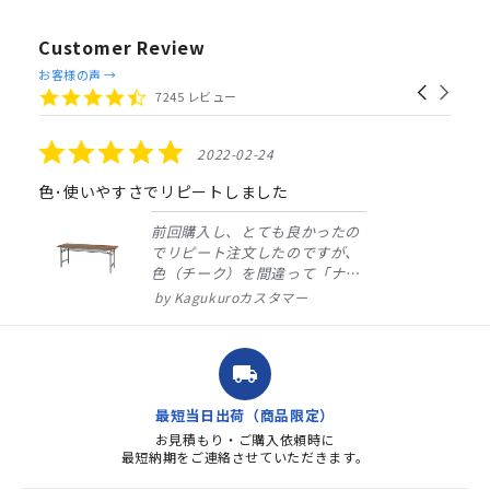
Customer Review
Reviews
お客様の声 →
Carousel
carousel
4.4
7245 レビュー
arrows
star
rating
5.0
2022-02-24
star
rating
色･使いやすさでリピートしました
前回購入し、とても良かったの
でリピート注文したのですが、
色（チーク）を間違って「ナチ
ュラル」としてしまいました。
Kagukuroカスタマー
注文確定時に気付き、変更メー
ルを送ると直ぐに対応ください
ました。商品到着も早く、品
local_shipping
質・使いやすさで満足していま
す。また、リピートするときは
最短当日出荷（商品限定）
よろしくお...
お見積もり・ご購入依頼時に
最短納期をご連絡させていただきます。