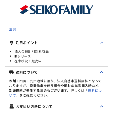
生興
expand_less
注目ポイント
emoji_objects
法人会員割引対象商品
IRシリーズ
販売中
expand_less
送料について
local_shipping
本州・四国・九州地域に限り、法人宛基本送料無料となって
おりますが、
設置作業を伴う場合や部材の単品購入時など、
別途送料が発生する場合もございます。
詳しくは「
送料につ
いて
」をご確認ください。
expand_less
お支払い方法について
point_of_sale