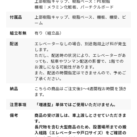
上部樹脂キャップ、樹脂ベース：PE樹脂
棚板：メラミン化粧板、パーチクルボード
付属品
上部樹脂キャップ、樹脂ベース、棚板、棚受、ビ
ーム
組立有無
有り（組立品）
配送
エレベーターなしの場合、別途階段上げ料が発生
します。
ただし、配送時の状況により、エレベーターがあ
っても、駐車やワンマン配送の影響で、1階での
お渡しになる可能性があります。
また、配送の時間指定はできませんので、予めご
了承ください。
納品
こちらの商品はご注文後3～4週間程お時間を頂き
ます。
注意事項
「増連型」単体ではご使用いただけません。
備考
商品の受け渡しは、車上渡しとさせていただきま
す。
長尺物を含む大型商品のため、設置場所までの搬
入経路（エレベーターや戸口サイズ）をご確認の