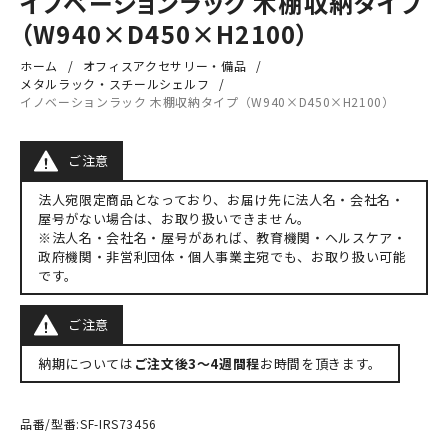
イノベーションラック 木棚収納タイプ
（W940×D450×H2100）
ホーム
オフィスアクセサリー・備品
メタルラック・スチールシェルフ
イノベーションラック 木棚収納タイプ（W940×D450×H2100）
ご注意
法人宛限定商品となっており、お届け先に法人名・会社名・
屋号がない場合は、お取り扱いできません。
※法人名・会社名・屋号があれば、教育機関・ヘルスケア・
政府機関・非営利団体・個人事業主宛でも、お取り扱い可能
です。
ご注意
納期については
ご注文後3～4週間程
お時間を頂きます。
品番/型番:
SF-IRS73456