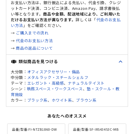
お支払い方法は、銀行振込による先払い、代金引換、クレジ
ットカード決済、コンビニ決済、Amazon Pay、請求書後払
い等となります。
商品や金額、配送地域により、ご利用いた
だけるお支払い方法が異なります。
詳しくは「
代金のお支払
い方法
」をご確認ください。
→
ご購入までの流れ
→
代金のお支払い方法
→
商品の返品について
expand_less
類似商品を見つける
view_carousel
大分類：
オフィスアクセサリー・備品
中分類：
メタルラック・スチールシェルフ
テーマ：
エレガント・高級感
、
ナチュラルテイスト
シーン：
執務スペース・ワークスペース
、
塾・スクール・教
育施設
カラー：
ブラック系
、
ホワイト系
、
ブラウン系
あなたへのオススメ
品番/型番:
FI-NTZB1860-DW
品番/型番:
SF-IRS43453C-MB