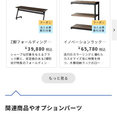
クーポン
クーポン
法人会員
法人会員
chevron_right
割引対象
割引対象
Z脚フォールディングテーブル NTZシリーズ W1800×D600×H720 ダークブラウン
イノベーションラック 木棚収納タイプ W940×D450×H1000 ダークブラウン
¥
¥
39,880
65,780
税込
税込
シャープな印象を与えるブラ
流行のカラーリングと優れた
ック脚と、安定感のあるZ脚形
カスタマイズ性に特徴を持
状が特長のフォールディング
つ、木棚収納ラックのロータ
テーブルです。幅1800×奥行
イプです。その名の通り、イ
600mmのワイドな天板は、
ノベーティブなカフェ調オフ
複...
ィスやリビン...
もっと見る
関連商品やオプションパーツ