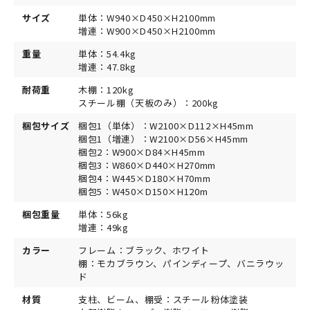
サイズ
単体：W940×D450×H2100mm
増連：W900×D450×H2100mm
重量
単体：54.4kg
増連：47.8kg
耐荷重
木棚：120kg
スチール棚（天板のみ）：200kg
梱包サイズ
梱包1（単体）：W2100×D112×H45mm
梱包1（増連）：W2100×D56×H45mm
梱包2：W900×D84×H45mm
梱包3：W860×D440×H270mm
梱包4：W445×D180×H70mm
梱包5：W450×D150×H120m
梱包重量
単体：56kg
増連：49kg
カラー
フレーム：ブラック、ホワイト
棚：モカブラウン、パインディープ、バニラウッ
ド
材質
支柱、ビーム、棚受：スチール粉体塗装