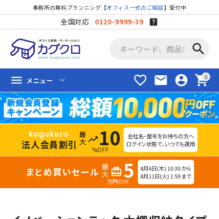
事務所の無料プランニング【
オフィス一式のご相談
】受付中
全国対応
0120-9999-39
search
favorite_border
mail
account_circle
shopping_cart
menu
メニュー
10
会社名・屋号をお持ちの方へ
trending_up
法人会員割引
ログイン状態で、いつでも適用
%OFF
5
8月6日(木) 10:30 から
まとめ買いセール
redeem
8月11日(火) 1:59 まで
万円OFF