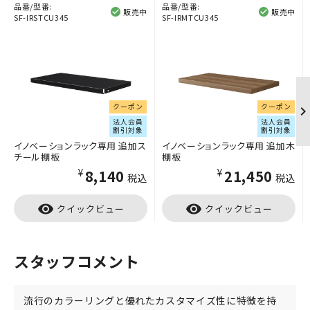
品番/型番:
品番/型番:
販売中
販売中
SF-IRSTCU345
SF-IRMTCU345
クーポン
クーポン
法人会員
法人会員
割引対象
割引対象
イノベーションラック専用 追加ス
イノベーションラック専用 追加木
チール棚板
棚板
¥8,140
¥21,450
税込
税込
visibility
visibility
クイックビュー
クイックビュー
スタッフコメント
流行のカラーリングと優れたカスタマイズ性に特徴を持