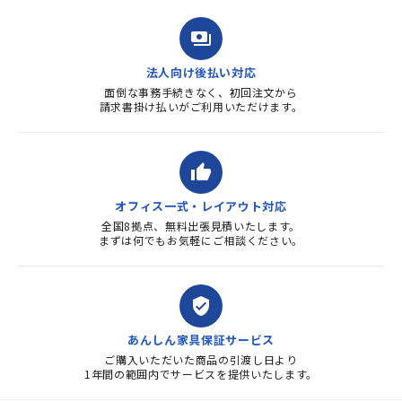
payments
法人向け後払い対応
面倒な事務手続きなく、初回注文から
請求書掛け払いがご利用いただけます。
thumb_up
オフィス一式・レイアウト対応
全国8拠点、無料出張見積いたします。
まずは何でもお気軽にご相談ください。
verified_user
あんしん家具保証サービス
ご購入いただいた商品の引渡し日より
1年間の範囲内でサービスを提供いたします。