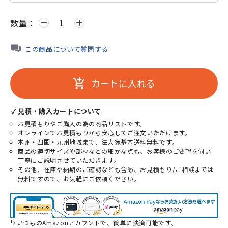
数量：
remove
add
この商品について質問する
カートに入れる
add_shopping_cart
✓ 見積・購入カートについて
お見積もりやご購入の為の商品リストです。
オンラインでお見積もりから安心してご注文いただけます。
本州・四国・九州地域まで、法人宛基本送料無料です。
商品の適切サイズや部材などの細かな点も、お客様のご要望を伺い
丁寧にご説明させていただきます。
その他、在庫や納期のご確認なども含め、お見積もり/ご相談までは
無料ですので、お気軽にご依頼ください。
いつものAmazonアカウントで、簡単に決済可能です。