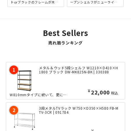
トorブラックのフレームが木目
ープンシェルフがニューライン
調にマッチした、シンプルなが
ナップ。耐荷重30kgのボード
ら洒落た外観に加え、これ一...
（棚板）は、ボード...
Best Sellers
売れ筋ランキング
メタル＆ウッド5段シェルフ W1210×D410×H
1800 ブラック DW-MK825N-BK | 330388
¥
22,000
税込
W810mmタイプに続いて、更にワイドなW1210mmサイズのオープンシェルフが...
3段メタルTVラック W750×D350×H580 FB-M
TV-3CR | 091784