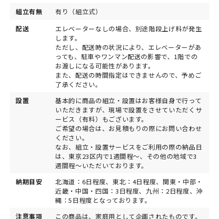
組立有無
有り（組立式）
配送
エレベーターなしの場合、別途階段上げ料が発生
します。
ただし、配送時の状況により、エレベーターがあ
っても、駐車やワンマン配送の影響で、1階での
お渡しになる可能性があります。
また、配送の時間指定はできませんので、予めご
了承ください。
設置
基本的に商品の組立・設置はお客様自身で行って
いただきますが、現場で設置をさせていただくサ
ービス（有料）もございます。
ご希望の場合は、お見積もりの際にお問い合わせ
ください。
なお、組立・設置サービスをご利用の際の納品日
は、東京23区内で1週間程～、その他の地域で3
週間程～いただいております。
納期目安
北海道：6日程度、東北：4日程度、関東・中部・
近畿・中国・四国：3日程度、九州：2日程度、沖
縄：5日程度となっております。
注意事項
この商品は、家庭用として企画されたものです。