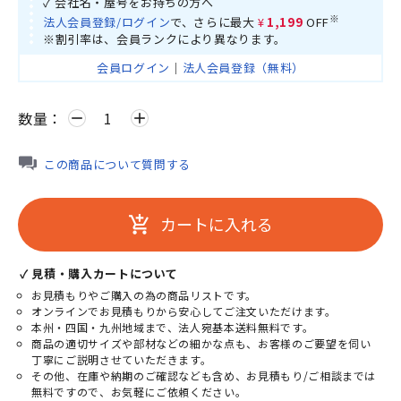
✓ 会社名・屋号をお持ちの方へ
※
法人会員登録/ログイン
で、さらに最大
¥1,199
OFF
※割引率は、会員ランクにより異なります。
会員ログイン
｜
法人会員登録（無料）
数量：
remove
add
この商品について質問する
カートに入れる
add_shopping_cart
✓ 見積・購入カートについて
お見積もりやご購入の為の商品リストです。
オンラインでお見積もりから安心してご注文いただけます。
本州・四国・九州地域まで、法人宛基本送料無料です。
商品の適切サイズや部材などの細かな点も、お客様のご要望を伺い
丁寧にご説明させていただきます。
その他、在庫や納期のご確認なども含め、お見積もり/ご相談までは
無料ですので、お気軽にご依頼ください。