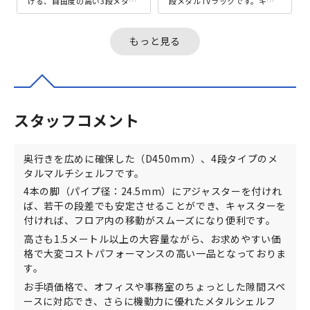
ける、自由度の高い3段メタル
段メタルTVラックです。キャ
マルチシェルフです。4本の脚
スター付きで、重いテレビ等
（パイプ径：19mm）にアジ
を置いても手軽に移動できる
ャス...
ため、お...
もっと見る
スタッフコメント
奥行きを広めに確保した（D450mm）、4段タイプのメ
タルマルチシェルフです。
4本の脚（パイプ径：24.5mm）にアジャスターを付けれ
ば、若干の段差でも安定させることができ、キャスターを
付ければ、フロア内の移動がスムーズになり便利です。
高さも1.5メートル以上の大容量ながら、お求めやすい価
格で大変コストパフォーマンスの高い一品となっておりま
す。
お手頃価格で、オフィスや事務室のちょっとした隙間スペ
ースに対応でき、さらに機動力に優れたメタルシェルフ