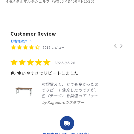
4段メタルマルチシェルフ（W900×D450×H1520）
Customer Review
Reviews
お客様の声 →
Carousel
carousel
4.4
9019 レビュー
arrows
star
rating
5.0
2022-02-24
star
rating
色･使いやすさでリピートしました
前回購入し、とても良かったの
でリピート注文したのですが、
色（チーク）を間違って「ナチ
ュラル」としてしまいました。
Kagukuroカスタマー
注文確定時に気付き、変更メー
ルを送ると直ぐに対応ください
ました。商品到着も早く、品
local_shipping
質・使いやすさで満足していま
す。また、リピートするときは