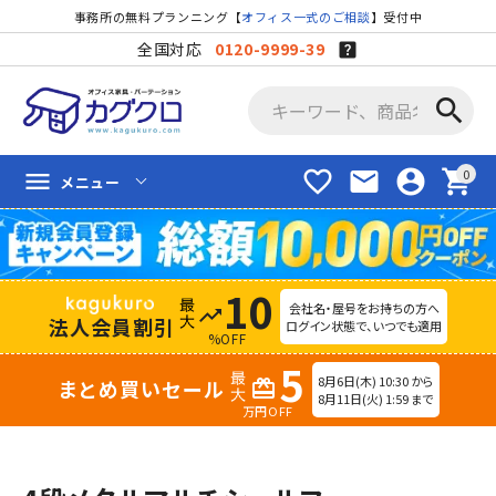
事務所の無料プランニング【
オフィス一式のご相談
】受付中
全国対応
0120-9999-39
search
favorite_border
mail
account_circle
shopping_cart
menu
メニュー
10
会社名・屋号をお持ちの方へ
trending_up
法人会員割引
ログイン状態で、いつでも適用
%OFF
5
8月6日(木) 10:30 から
まとめ買いセール
redeem
8月11日(火) 1:59 まで
万円OFF