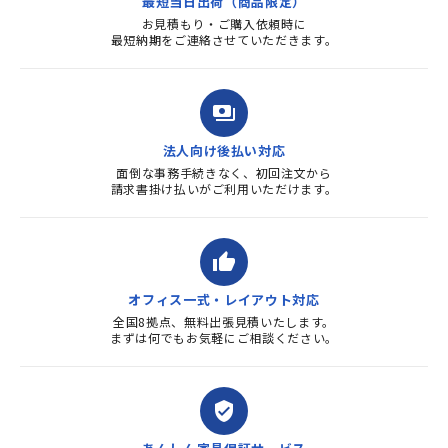
最短当日出荷（商品限定）
よろしくお...
お見積もり・ご購入依頼時に
最短納期をご連絡させていただきます。
payments
法人向け後払い対応
面倒な事務手続きなく、初回注文から
請求書掛け払いがご利用いただけます。
thumb_up
オフィス一式・レイアウト対応
全国8拠点、無料出張見積いたします。
まずは何でもお気軽にご相談ください。
verified_user