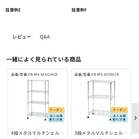
設置例E
設置例F
レビュー
Q&A
一緒によく見られている商品
品番/型番:FB-MS-635124CR
品番/型番:FB-MS-63593CR
クーポン
クーポン
法人会員
法人会員
chevron_righ
割引対象
割引対象
4段メタルマルチシェルフ W600×D350×H1225 FB-MS-635124CR | 091786
3段メタルマルチシェルフ W600×D350×H920 FB-MS-63593CR | 091785