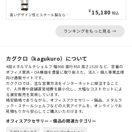
¥
15,180
税込
高いデザイン性とスチール製ならではの耐久力を両立した、コンパクトなW510mmサ...
ランキングをもっと見る →
カグクロ（kagukuro）について
4段メタルマルチシェルフ 幅900 奥行450 高さ1520 など、定番の
オフィス家具・OA機器を豊富に取り揃えた、法人・個人事業主様
向け通販サイトです。
カグクロでは、主な営業方法をインターネットに傾注すること
で、人件費や店舗運営経費を最小化し、大幅なコストカットによ
る激安販売を実現しています。
格安価格でありながら、オフィスアクセサリー・備品、メタルラ
ック・スチールシェルフなどの人気アイテムを、オンラインでお
見積もりから安心してご購入いただけます。
オフィスアクセサリー・備品の関連カテゴリー
フラワーボックス
グリーンパーテーション