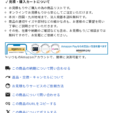
✓ 見積・購入カートについて
お見積もりやご購入の為の商品リストです。
オンラインでお見積もりから安心してご注文いただけます。
本州・四国・九州地域まで、法人宛基本送料無料です。
商品の適切サイズや部材などの細かな点も、お客様のご要望を伺い
丁寧にご説明させていただきます。
その他、在庫や納期のご確認なども含め、お見積もり/ご相談までは
無料ですので、お気軽にご依頼ください。
いつものAmazonアカウントで、簡単に決済可能です。
local_shipping
この商品の納期について問い合わせる
redo
返品・交換・キャンセルについて
face
お見積もりサービスのご依頼方法
mail
この商品について問い合わせる
add_link
この商品のURLをコピーする
この商品についてポストする