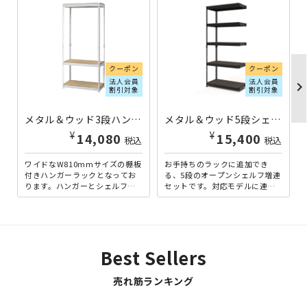
クーポン
クーポン
法人会員
法人会員
chevron_righ
割引対象
割引対象
メタル＆ウッド3段ハンガーラック W810×D410×H1800 ホワイト DW-MK883H-WH | 330335
メタル＆ウッド5段シェルフ コーナー連結タイプ W810×D410×H1800 ブラック DW-MKC85N-BK | 329379
¥
¥
14,080
15,400
税込
税込
ワイドなW810mmサイズの棚板
お手持ちのラックに追加でき
付きハンガーラックとなってお
る、5段のオープンシェルフ増連
ります。ハンガーとシェルフの
セットです。対応モデルに連結
W（ダブル）使いで、お部屋の
することで、収納スペースを簡
収納パワーを一息にレベル...
単に拡張できます。I型（並列...
Best Sellers
売れ筋ランキング