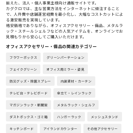
揃えた、法人・個人事業主様向け通販サイトです。
カグクロでは、主な営業方法をインターネットに傾注すること
で、人件費や店舗運営経費を最小化し、大幅なコストカットによ
る激安販売を実現しています。
格安価格でありながら、オフィスアクセサリー・備品、メタルラ
ック・スチールシェルフなどの人気アイテムを、オンラインでお
見積もりから安心してご購入いただけます。
オフィスアクセサリー・備品の関連カテゴリー
フラワーボックス
グリーンパーテーション
フェイクグリーン
オフィス用ミラー・姿見
防災グッズ・除菌スプレー
内装資材・カーテン
テレビ台・テレビボード
傘立て・レインラック
マガジンラック・新聞架
メタルラック・シェルフ
ダストボックス・ゴミ箱
ハンガーラック
メッシュスタンド
キッチンボード
アイランドカウンター
その他アクセサリー