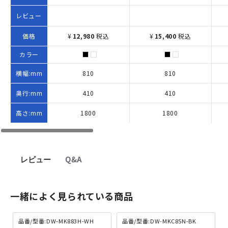
レビュー
価格
¥
12,980
税込
¥
15,400
税込
カラー
横幅:mm
810
810
奥行:mm
410
410
高さ:mm
1800
1800
レビュー
Q&A
一緒によく見られている商品
品番/型番:DW-MK883H-WH
品番/型番:DW-MKC85N-BK