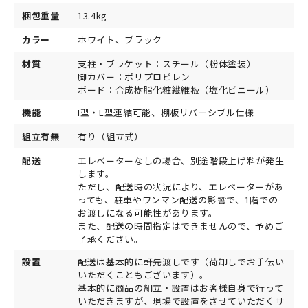
梱包重量
13.4kg
カラー
ホワイト、ブラック
材質
支柱・ブラケット：スチール（粉体塗装）
脚カバー：ポリプロピレン
ボード：合成樹脂化粧繊維板（塩化ビニール）
機能
I型・L型連結可能、棚板リバーシブル仕様
組立有無
有り（組立式）
配送
エレベーターなしの場合、別途階段上げ料が発生
します。
ただし、配送時の状況により、エレベーターがあ
っても、駐車やワンマン配送の影響で、1階での
お渡しになる可能性があります。
また、配送の時間指定はできませんので、予めご
了承ください。
設置
配送は基本的に軒先渡しです（荷卸しでお手伝い
いただくこともございます）。
基本的に商品の組立・設置はお客様自身で行って
いただきますが、現場で設置をさせていただくサ