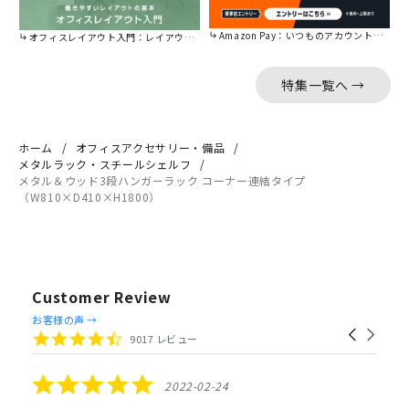
Amazon Pay：いつものアカウントで簡単に決済可能。
オフィスレイアウト入門：レイアウトの基本をご紹介。
特集一覧へ →
ホーム
オフィスアクセサリー・備品
メタルラック・スチールシェルフ
メタル＆ウッド3段ハンガーラック コーナー連結タイプ
（W810×D410×H1800）
Customer Review
Reviews
お客様の声 →
Carousel
carousel
4.4
9017 レビュー
arrows
star
rating
5.0
2022-02-24
star