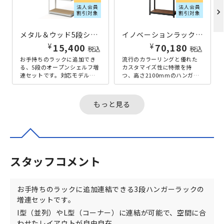
法人会員
法人会員
chevron_right
割引対象
割引対象
メタル＆ウッド5段シェルフ コーナー連結タイプ W810×D410×H1800 ホワイト
イノベーションラック 木棚ハンガータイプ W940×D450×H2100 チーク
¥
¥
15,400
70,180
税込
税込
お手持ちのラックに追加でき
流行のカラーリングと優れた
る、5段のオープンシェルフ増
カスタマイズ性に特徴を持
連セットです。対応モデルに
つ、高さ2100mmのハンガー
連結することで、収納スペー
付きラックです。その名の通
スを簡単に拡張できます。I型
り、イノベーティブなカフェ
（並列...
調オフィ...
もっと見る
スタッフコメント
お手持ちのラックに追加連結できる3段ハンガーラックの
増連セットです。
I型（並列）やL型（コーナー）に連結が可能で、空間に合
わせたレイアウトが自由自在。