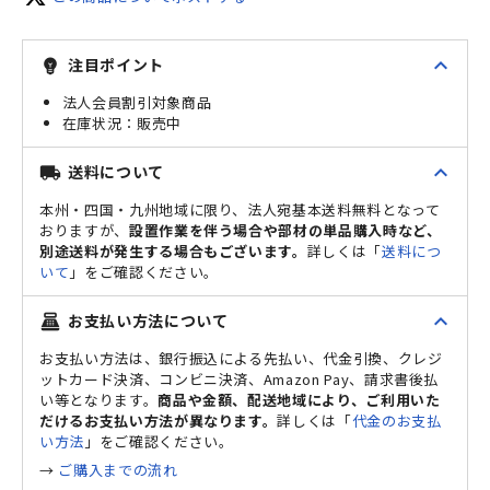
expand_less
注目ポイント
emoji_objects
法人会員割引対象商品
販売中
expand_less
送料について
local_shipping
本州・四国・九州地域に限り、法人宛基本送料無料となって
おりますが、
設置作業を伴う場合や部材の単品購入時など、
別途送料が発生する場合もございます。
詳しくは「
送料につ
いて
」をご確認ください。
expand_less
お支払い方法について
point_of_sale
お支払い方法は、銀行振込による先払い、代金引換、クレジ
ットカード決済、コンビニ決済、Amazon Pay、請求書後払
い等となります。
商品や金額、配送地域により、ご利用いた
だけるお支払い方法が異なります。
詳しくは「
代金のお支払
い方法
」をご確認ください。
→
ご購入までの流れ