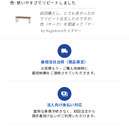
rating
色･使いやすさでリピートしました
前回購入し、とても良かったの
でリピート注文したのですが、
色（チーク）を間違って「ナチ
ュラル」としてしまいました。
Kagukuroカスタマー
注文確定時に気付き、変更メー
ルを送ると直ぐに対応ください
ました。商品到着も早く、品
local_shipping
質・使いやすさで満足していま
す。また、リピートするときは
最短当日出荷（商品限定）
よろしくお...
お見積もり・ご購入依頼時に
最短納期をご連絡させていただきます。
payments
法人向け後払い対応
面倒な事務手続きなく、初回注文から
請求書掛け払いがご利用いただけます。