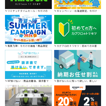
リミテッドタイムセール：今だけの限定セール。
キャンペーン：北海道限定、今だけ送料無料！
青夏乃陣：今だけの価格！商品限定セール開催中です。
カグクロのトリセツ：初めてのお客様はこちら。
NP掛け払い：商品到着後、請求書で後から払えます。
急がない人に知って欲しい、新しい割引を始めました。