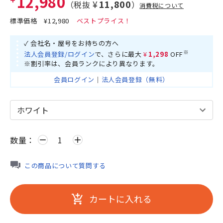
¥12,980
¥11,800
（税抜
）
消費税について
標準価格
¥12,980
0
✓ 会社名・屋号をお持ちの方へ
※
法人会員登録/ログイン
で、さらに最大
¥1,298
OFF
※割引率は、会員ランクにより異なります。
会員ログイン
｜
法人会員登録（無料）
数量：
remove
add
この商品について質問する
カートに入れる
add_shopping_cart