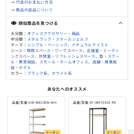
→
代金のお支払い方法
→
商品の返品について
expand_less
類似商品を見つける
view_carousel
大分類：
オフィスアクセサリー・備品
中分類：
メタルラック・スチールシェルフ
テーマ：
シンプル・ベーシック
、
ナチュラルテイスト
シーン：
執務スペース・ワークスペース
、
会議室・ミーティ
ングスペース
、
休憩室・リフレッシュスペース
、
塾・スクー
ル・教育施設
、
スモール・ホームオフィス
、
店舗・商業施
設・ホテル
カラー：
ブラック系
、
ホワイト系
あなたへのオススメ
品番/型番:
DW-MKC85N-WH
品番/型番:
SF-IRH73453-PD
クーポン
クーポン