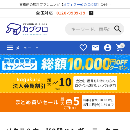
事務所の無料プランニング【
オフィス一式のご相談
】受付中
全国対応
0120-9999-39
search
favorite_border
mail
account_circle
shopping_cart
menu
メニュー
10
会社名・屋号をお持ちの方へ
trending_up
法人会員割引
ログイン状態で、いつでも適用
%OFF
5
8月6日(木) 10:30 から
まとめ買いセール
redeem
8月11日(火) 1:59 まで
万円OFF