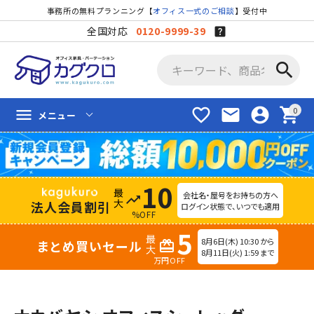
事務所の無料プランニング【
オフィス一式のご相談
】受付中
全国対応
0120-9999-39
search
favorite_border
mail
account_circle
shopping_cart
menu
メニュー
10
会社名・屋号をお持ちの方へ
trending_up
法人会員割引
ログイン状態で、いつでも適用
%OFF
5
8月6日(木) 10:30 から
まとめ買いセール
redeem
8月11日(火) 1:59 まで
万円OFF