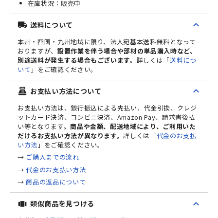
販売中
expand_less
送料について
local_shipping
本州・四国・九州地域に限り、法人宛基本送料無料となって
おりますが、
設置作業を伴う場合や部材の単品購入時など、
別途送料が発生する場合もございます。
詳しくは「
送料につ
いて
」をご確認ください。
expand_less
お支払い方法について
point_of_sale
お支払い方法は、銀行振込による先払い、代金引換、クレジ
ットカード決済、コンビニ決済、Amazon Pay、請求書後払
い等となります。
商品や金額、配送地域により、ご利用いた
だけるお支払い方法が異なります。
詳しくは「
代金のお支払
い方法
」をご確認ください。
→
ご購入までの流れ
→
代金のお支払い方法
→
商品の返品について
expand_less
類似商品を見つける
view_carousel