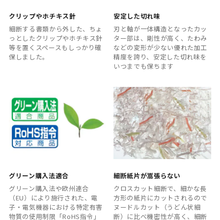
クリップやホチキス針
安定した切れ味
細断する書類から外した、ちょ
刃と軸が一体構造となったカッ
っとしたクリップやホチキス針
ター部は、剛性が高く、たわみ
等を置くスペースもしっかり確
などの変形が少ない優れた加工
保しました。
精度を誇り、安定した切れ味を
いつまでも保ちます
グリーン購入法適合
細断紙片が嵩張らない
グリーン購入法や欧州連合
クロスカット細断で、細かな長
（EU）により施行された、電
方形の紙片にカットされるので
子・電気機器における特定有害
ヌードルカット（うどん状細
物質の使用制限「RoHS指令」
断）に比べ機密性が高く、細断