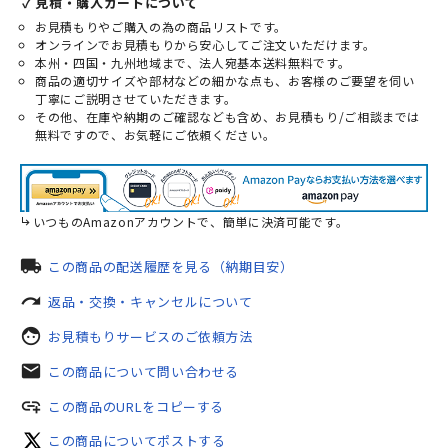
✓ 見積・購入カートについて
お見積もりやご購入の為の商品リストです。
オンラインでお見積もりから安心してご注文いただけます。
本州・四国・九州地域まで、法人宛基本送料無料です。
商品の適切サイズや部材などの細かな点も、お客様のご要望を伺い
丁寧にご説明させていただきます。
その他、在庫や納期のご確認なども含め、お見積もり/ご相談までは
無料ですので、お気軽にご依頼ください。
いつものAmazonアカウントで、簡単に決済可能です。
local_shipping
この商品の配送履歴を見る（納期目安）
redo
返品・交換・キャンセルについて
face
お見積もりサービスのご依頼方法
mail
この商品について問い合わせる
add_link
この商品のURLをコピーする
この商品についてポストする