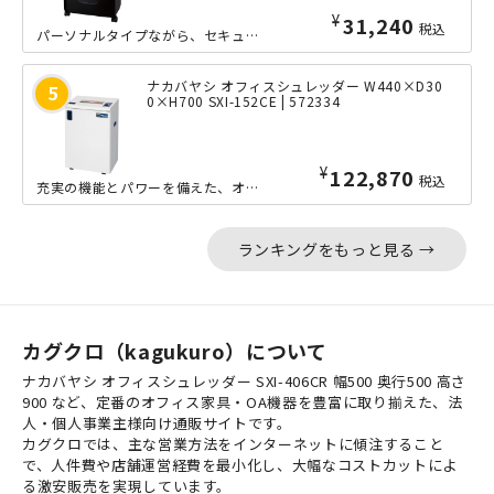
¥
31,240
税込
パーソナルタイプながら、セキュリティに優れたマイクロカット方式に対応した、頼りに...
ナカバヤシ オフィスシュレッダー W440×D30
0×H700 SXI-152CE | 572334
¥
122,870
税込
充実の機能とパワーを備えた、オフィス用シュレッダー。一般的なデスクやテーブルと同...
ランキングをもっと見る →
カグクロ（kagukuro）について
ナカバヤシ オフィスシュレッダー SXI-406CR 幅500 奥行500 高さ
900 など、定番のオフィス家具・OA機器を豊富に取り揃えた、法
人・個人事業主様向け通販サイトです。
カグクロでは、主な営業方法をインターネットに傾注すること
で、人件費や店舗運営経費を最小化し、大幅なコストカットによ
る激安販売を実現しています。