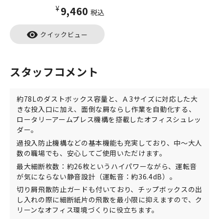
¥9,460
税込
visibility
クイックビュー
スタッフコメント
約78Lのダストボックス容量と、Ａ3サイズに対応した大
きな投入口に加え、面倒な屑ならし作業を自動化する、
ロータリーアームプレス機構を搭載したオフィスシュレッ
ダー。
過投入防止機構などの基本機能も充実しており、中～大人
数の職場でも、安心してご使用いただけます。
最大細断枚数：約26枚というハイパワーながら、運転音
が気にならない静音設計（運転音：約36.4dB）。
切り屑飛散防止ガードも付いており、チップボックスの出
し入れの際に細断紙片の飛散を最小限に抑えますので、ク
リーンなオフィス環境づくりに役立ちます。