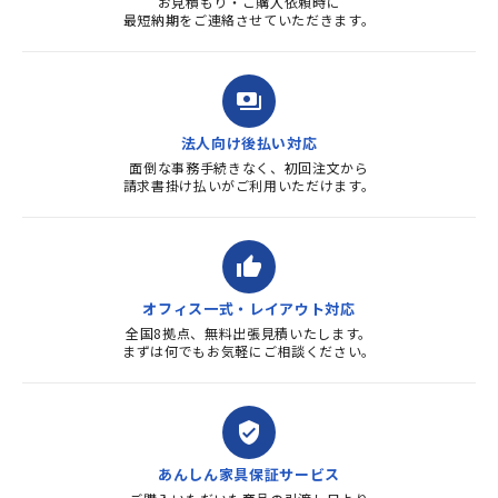
お見積もり・ご購入依頼時に
最短納期をご連絡させていただきます。
payments
法人向け後払い対応
面倒な事務手続きなく、初回注文から
請求書掛け払いがご利用いただけます。
thumb_up
オフィス一式・レイアウト対応
全国8拠点、無料出張見積いたします。
まずは何でもお気軽にご相談ください。
verified_user
あんしん家具保証サービス