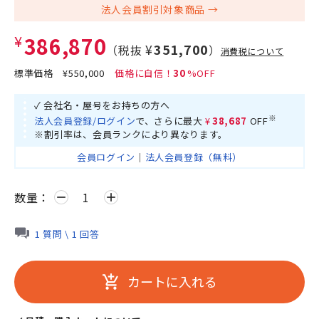
法人会員割引対象商品
¥386,870
¥351,700
（税抜
）
消費税について
標準価格
¥550,000
30
✓ 会社名・屋号をお持ちの方へ
※
法人会員登録/ログイン
で、さらに最大
¥38,687
OFF
※割引率は、会員ランクにより異なります。
会員ログイン
｜
法人会員登録（無料）
数量：
remove
add
1 質問 \ 1 回答
カートに入れる
add_shopping_cart