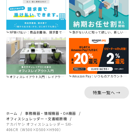
NP掛け払い：商品到着後、請求書で後から払えます。
急がない人に知って欲しい、新しい割引を始めました。
Amazon Pay：いつものアカウントで簡単に決済可能。
オフィスレイアウト入門：レイアウトの基本をご紹介。
特集一覧へ →
ホーム
事務機器・情報機器・OA機器
オフィスシュレッダー・文書細断機
ナカバヤシ オフィスシュレッダー SXI-
406CR（W500×D500×H900）