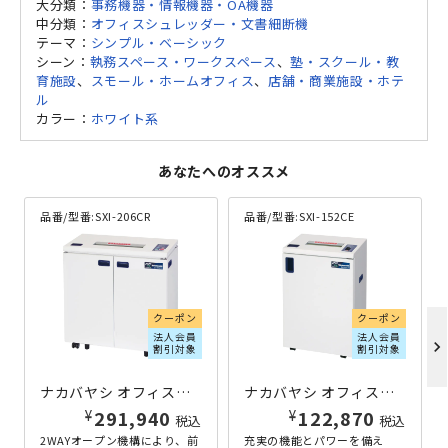
大分類：
事務機器・情報機器・OA機器
中分類：
オフィスシュレッダー・文書細断機
テーマ：
シンプル・ベーシック
シーン：
執務スペース・ワークスペース
、
塾・スクール・教
育施設
、
スモール・ホームオフィス
、
店舗・商業施設・ホテ
ル
カラー：
ホワイト系
あなたへのオススメ
品番/型番:
SXI-206CR
品番/型番:
SXI-152CE
クーポン
クーポン
法人会員
法人会員
chevron_right
割引対象
割引対象
ナカバヤシ オフィスシュレッダー SXI-206CR W650×D300×H700
ナカバヤシ オフィスシュレッダー SXI-152CE W440×D300×H700
¥
¥
291,940
122,870
税込
税込
2WAYオープン機構により、前
充実の機能とパワーを備え