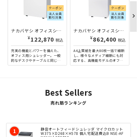
クーポン
クーポン
法人会員
法人会員
chevron_righ
割引対象
割引対象
ナカバヤシ オフィスシュレッダー W440×D300×H700 SXI-152CE | 572334
ナカバヤシ オフィスシュレッダー S-80MHP W500×D500×H943 S-80MHP | 572395
¥
¥
122,870
862,400
税込
税込
充実の機能とパワーを備えた、
A4上質紙を最大80枚一括で細断
オフィス用シュレッダー。一般
し、様々なメディア細断にも対
的なデスクやテーブルと同じ高
応する、高機能モデルのオフィ
さ（JIS700mm）となってお
スシュレッダー。高性能モータ
り、デスクサイドに違和感...
ーユニットを搭載し、最大...
Best Sellers
売れ筋ランキング
静音オートフィードシュレッダ マイクロカット
W375×D268×H578 個人宅配送費込B NSE-AF