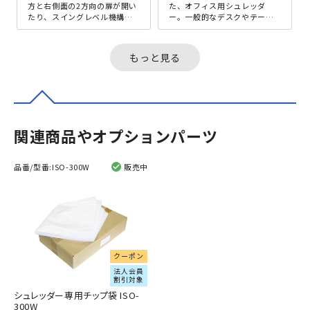
方と右側面の2方向の扉が開い
た、オフィス用シュレッダ
たり、スイングレベル機構に
ー。一般的なデスクやテーブ
より面倒な屑ならし作業が不
ルと同じ高さ（JIS700mm）
要になった、デスクサイド型
となっており、デスクサイド
オフ...
に違和感...
もっと見る
関連商品やオプションパーツ
品番/型番:
ISO-300W
販売中
クーポン
法人会員
割引対象
シュレッダー専用チップ袋 ISO-
300W