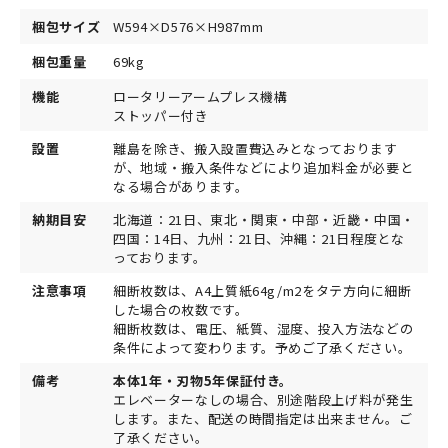
梱包サイズ
W594×D576×H987mm
梱包重量
69kg
機能
ロータリーアームプレス機構
ストッパー付き
設置
離島を除き、搬入設置費込みとなっております
が、地域・搬入条件などにより追加料金が必要と
なる場合があります。
納期目安
北海道：21日、東北・関東・中部・近畿・中国・
四国：14日、九州：21日、沖縄：21日程度とな
っております。
注意事項
細断枚数は、A4上質紙64g/m2をタテ方向に細断
した場合の枚数です。
細断枚数は、電圧、紙質、湿度、投入方法などの
条件によって変わります。予めご了承ください。
備考
本体1年・刃物5年保証付き。
エレベーターなしの場合、別途階段上げ料が発生
します。また、配送の時間指定は出来ません。ご
了承ください。