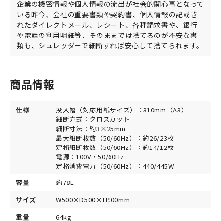
企業の機密情報や個人情報の流出が社会的関心事となって
いる昨今、会社の重要書類や契約書、個人情報の記載さ
れたダイレクトメール、レシート、各種請求書や、銀行
や電話の利用明細等、そのままでは捨てるのが不安な書
類も、シュレッダーで細断すれば安心して捨てられます。
商品情報
仕様
投入幅（対応用紙サイズ）：310mm（A3）
細断方式：クロスカット
細断寸法：約3×25mm
最大細断枚数（50/60Hz）：約26/23枚
定格細断枚数（50/60Hz）：約14/12枚
電源：100V・50/60Hz
定格消費電力（50/60Hz）：440/445W
容量
約78L
サイズ
W500×D500×H900mm
重量
64kg