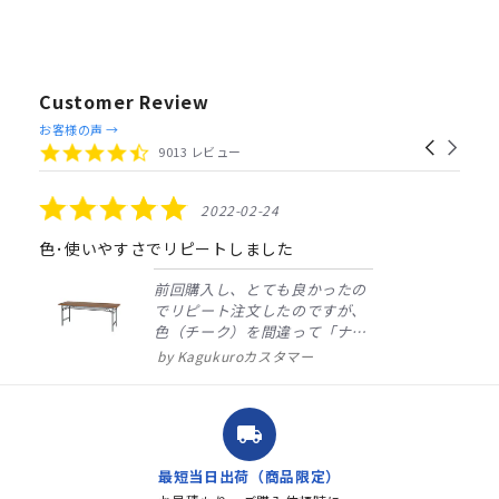
Customer Review
Reviews
お客様の声 →
Carousel
carousel
4.4
9013 レビュー
arrows
star
rating
5.0
2022-02-24
star
rating
色･使いやすさでリピートしました
前回購入し、とても良かったの
でリピート注文したのですが、
色（チーク）を間違って「ナチ
ュラル」としてしまいました。
Kagukuroカスタマー
注文確定時に気付き、変更メー
ルを送ると直ぐに対応ください
ました。商品到着も早く、品
local_shipping
質・使いやすさで満足していま
す。また、リピートするときは
最短当日出荷（商品限定）
よろしくお...