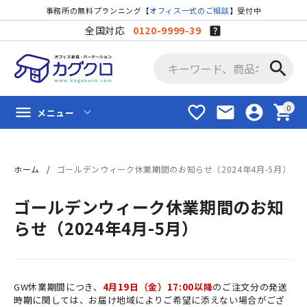
事務所の無料プランニング【
オフィス一式のご相談
】受付中
全国対応
0120-9999-39
search
favorite_border
mail
account_circle
shopping_cart
menu
メニュー
ホーム
ゴールデンウィーク休業期間のお知らせ（2024年4月-5月）
ゴールデンウィーク休業期間のお知
らせ（2024年4月-5月）
GW休業期間につき、
4月19日（金）17:00以降
のご注文分の発送
時期に関しては、お届け地域によりご希望に添えない場合がござ