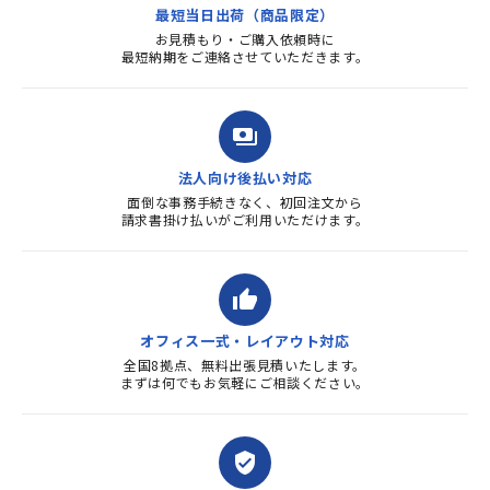
最短当日出荷（商品限定）
よろしくお...
お見積もり・ご購入依頼時に
最短納期をご連絡させていただきます。
payments
法人向け後払い対応
面倒な事務手続きなく、初回注文から
請求書掛け払いがご利用いただけます。
thumb_up
オフィス一式・レイアウト対応
全国8拠点、無料出張見積いたします。
まずは何でもお気軽にご相談ください。
verified_user