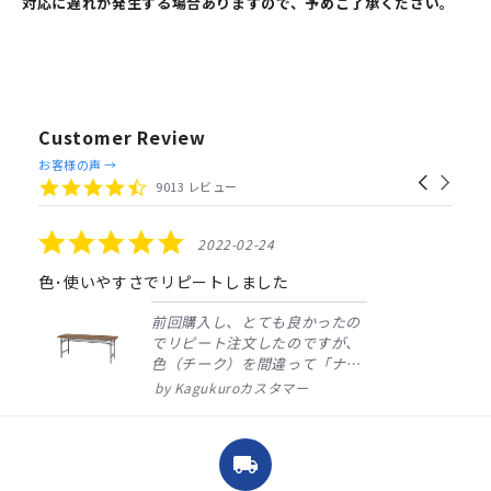
対応に遅れが発生する場合ありますので、予めご了承ください。
Customer Review
Reviews
お客様の声 →
Carousel
carousel
4.4
9013 レビュー
arrows
star
rating
5.0
2022-02-24
star
rating
色･使いやすさでリピートしました
前回購入し、とても良かったの
でリピート注文したのですが、
色（チーク）を間違って「ナチ
ュラル」としてしまいました。
Kagukuroカスタマー
注文確定時に気付き、変更メー
ルを送ると直ぐに対応ください
ました。商品到着も早く、品
local_shipping
質・使いやすさで満足していま
す。また、リピートするときは