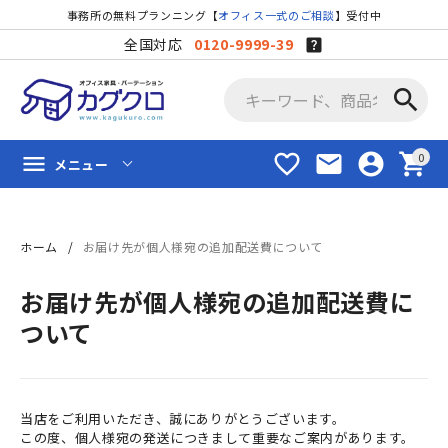
事務所の無料プランニング【
オフィス一式のご相談
】受付中
全国対応
0120-9999-39
search
favorite_border
mail
account_circle
shopping_cart
menu
メニュー
ホーム
お届け先が個人様宛の追加配送費について
お届け先が個人様宛の追加配送費に
ついて
当店をご利用いただき、誠にありがとうございます。
この度、個人様宛の発送につきまして重要なご案内があります。