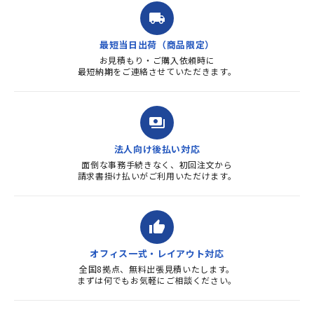
ました。商品到着も早く、品
local_shipping
質・使いやすさで満足していま
す。また、リピートするときは
最短当日出荷（商品限定）
よろしくお...
お見積もり・ご購入依頼時に
最短納期をご連絡させていただきます。
payments
法人向け後払い対応
面倒な事務手続きなく、初回注文から
請求書掛け払いがご利用いただけます。
thumb_up
オフィス一式・レイアウト対応
全国8拠点、無料出張見積いたします。
まずは何でもお気軽にご相談ください。