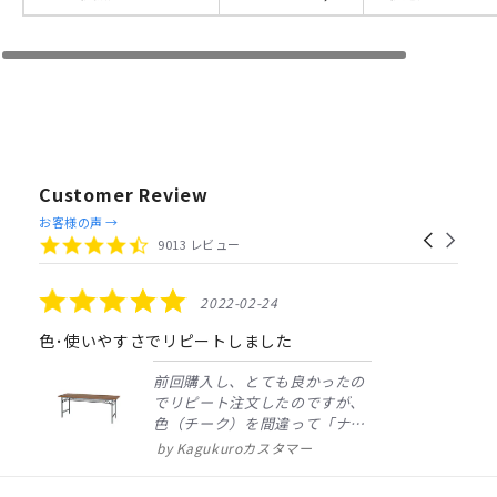
Customer Review
Reviews
お客様の声 →
Carousel
carousel
4.4
9013 レビュー
arrows
star
rating
5.0
2022-02-24
star
rating
色･使いやすさでリピートしました
前回購入し、とても良かったの
でリピート注文したのですが、
色（チーク）を間違って「ナチ
ュラル」としてしまいました。
Kagukuroカスタマー
注文確定時に気付き、変更メー
ルを送ると直ぐに対応ください