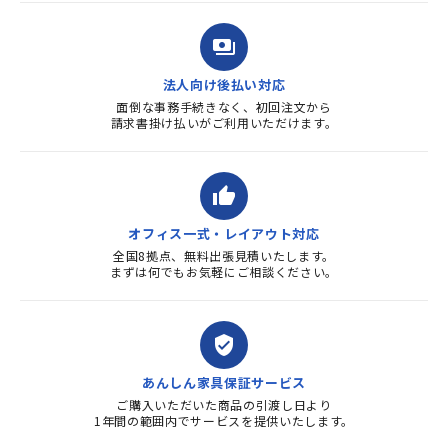
payments
法人向け後払い対応
面倒な事務手続きなく、初回注文から
請求書掛け払いがご利用いただけます。
thumb_up
オフィス一式・レイアウト対応
全国8拠点、無料出張見積いたします。
まずは何でもお気軽にご相談ください。
verified_user
あんしん家具保証サービス
ご購入いただいた商品の引渡し日より
1年間の範囲内でサービスを提供いたします。