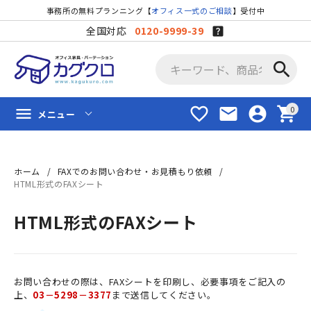
事務所の無料プランニング【
オフィス一式のご相談
】受付中
全国対応
0120-9999-39
search
favorite_border
mail
account_circle
shopping_cart
menu
メニュー
ホーム
FAXでのお問い合わせ・お見積もり依頼
HTML形式のFAXシート
HTML形式のFAXシート
お問い合わせの際は、FAXシートを印刷し、必要事項をご記入の
上、
03－5298－3377
まで送信してください。