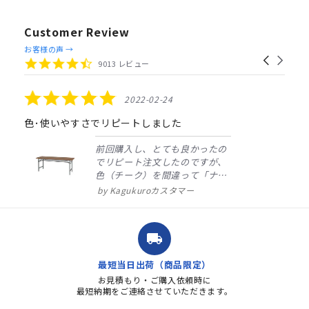
Customer Review
Reviews
お客様の声 →
Carousel
carousel
4.4
9013 レビュー
arrows
star
rating
5.0
2022-02-24
star
rating
色･使いやすさでリピートしました
前回購入し、とても良かったの
でリピート注文したのですが、
色（チーク）を間違って「ナチ
ュラル」としてしまいました。
Kagukuroカスタマー
注文確定時に気付き、変更メー
ルを送ると直ぐに対応ください
ました。商品到着も早く、品
local_shipping
質・使いやすさで満足していま
す。また、リピートするときは
最短当日出荷（商品限定）
よろしくお...
お見積もり・ご購入依頼時に
最短納期をご連絡させていただきます。