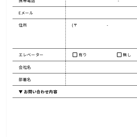
携帯電話
- 
Eメール
住所
(〒 - 
エレベーター
有り
無し
check_box_outline_blank
check_box_outline_blank
会社名
部署名
▼ お問い合わせ内容