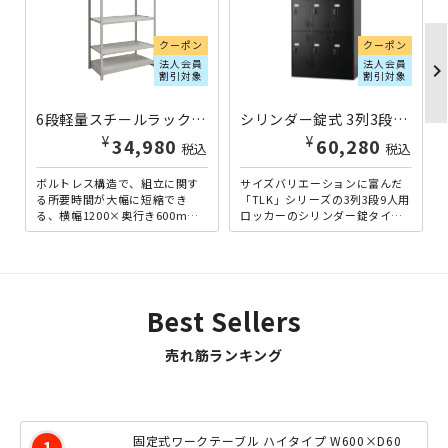
クーポン
クーポン
法人会員
法人会員
chevron_righ
割引対象
割引対象
6段軽量スチールラック NBタイプ H2100×W1200×D600 単立 1FH7460-6 | 613407
シリンダー錠式 3列3段9人用ロッカー TLKシリーズ W900×D515×H1790 マットブラック HK-TLKS9-MB | 533265
¥
¥
34,980
60,280
税込
税込
ボルトレス構造で、組立に関す
サイズバリエーションに富んだ
る所要時間が大幅に短縮でき
「TLK」シリーズの3列3段9人用
る、横幅1200×奥行き600mm
ロッカーのシリンダー錠タイプ
の6段軽量ラックです。軽量型な
です。スペースパフォーマンス
がら、耐荷重150kg...
に優れた多人数用ロッカ...
Best Sellers
売れ筋ランキング
固定式ワークテーブル ハイタイプ W600×D60