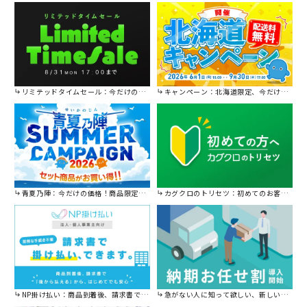
リミテッドタイムセール：今だけの限定セール。
キャンペーン：北海道限定、今だけ送料無料！
青夏乃陣：今だけの価格！商品限定セール開催中です。
カグクロのトリセツ：初めてのお客様はこちら。
NP掛け払い：商品到着後、請求書で後から払えます。
急がない人に知って欲しい、新しい割引を始めました。