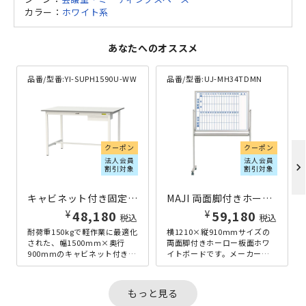
カラー：
ホワイト系
あなたへのオススメ
品番/型番:
YI-SUPH1590U-WW
品番/型番:
UJ-MH34TDMN
クーポン
クーポン
法人会員
法人会員
chevron_right
割引対象
割引対象
キャビネット付き固定式ワークテーブル ハイタイプ W1500×D900×H950 ホワイト
MAJI 両面脚付きホーロー板面ホワイトボード 縦書き・月予定 W1210×H910 ホワイト
¥
¥
48,180
59,180
税込
税込
耐荷重150kgで軽作業に最適化
横1210×縦910mmサイズの
された、幅1500mm×奥行
両面脚付きホーロー板面ホワ
900mmのキャビネット付き固
イトボードです。メーカーオ
定式ワークテーブルのハイタ
リジナルのアルミフレームを
イプです。フルオープンタ...
使った、「MAJI」シリーズ
の...
もっと見る