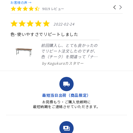
Reviews
お客様の声 →
Carousel
carousel
4.4
9019 レビュー
arrows
star
rating
5.0
2022-02-24
star
rating
色･使いやすさでリピートしました
前回購入し、とても良かったの
でリピート注文したのですが、
色（チーク）を間違って「ナチ
ュラル」としてしまいました。
Kagukuroカスタマー
注文確定時に気付き、変更メー
ルを送ると直ぐに対応ください
ました。商品到着も早く、品
local_shipping
質・使いやすさで満足していま
す。また、リピートするときは
最短当日出荷（商品限定）
よろしくお...
お見積もり・ご購入依頼時に
最短納期をご連絡させていただきます。
payments