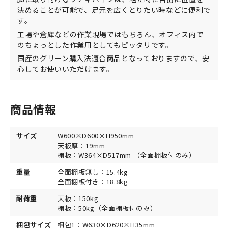
決めることが可能で、足元を広くとりたい時などに便利で
す。
工場や倉庫などの作業現場ではもちろん、オフィス内で
のちょっとした作業用としてもピッタリです。
国産のグリーン購入法適合商品となっておりますので、安
心してお使いいただけます。
商品情報
サイズ
W600×D600×H950mm
天板厚：19mm
棚板：W364×D517mm （全面棚板付のみ）
重量
全面棚板無し：15.4kg
全面棚板付き：18.8kg
耐荷重
天板：150kg
棚板：50kg（全面棚板付のみ）
梱包サイズ
梱包1：W630×D620×H35mm