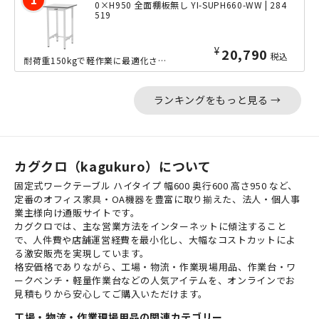
0×H950 全面棚板無し YI-SUPH660-WW | 284
519
¥
20,790
税込
耐荷重150kgで軽作業に最適化された、幅600mm×奥行600mmの立ち作業に...
ランキングをもっと見る →
カグクロ（kagukuro）について
固定式ワークテーブル ハイタイプ 幅600 奥行600 高さ950 など、
定番のオフィス家具・OA機器を豊富に取り揃えた、法人・個人事
業主様向け通販サイトです。
カグクロでは、主な営業方法をインターネットに傾注すること
で、人件費や店舗運営経費を最小化し、大幅なコストカットによ
る激安販売を実現しています。
格安価格でありながら、工場・物流・作業現場用品、作業台・ワ
ークベンチ・軽量作業台などの人気アイテムを、オンラインでお
見積もりから安心してご購入いただけます。
工場・物流・作業現場用品の関連カテゴリー