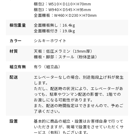
梱包2：W510×D110×H70mm
梱包3：W940×D545×H95mm
全面棚板：W460×D230×H70mm
梱包重量
全面棚板無し：16.4kg
全面棚板付き：19.8kg
カラー
シルキーホワイト
材質
天板：低圧メラミン（19mm厚）
棚板・脚部：スチール（粉体塗装）
組立有無
有り（組立品）
配送
エレベーターなしの場合、別途階段上げ料が発生
します。
ただし、配送時の状況により、エレベーターがあ
っても、駐車やワンマン配送の影響で、1階での
お渡しになる可能性があります。
また、配送の時間指定はできませんので、予めご
了承ください。
設置
基本的に商品の組立・設置はお客様自身で行って
いただきますが、現場で設置をさせていただくサ
ービス（有料）もございます。