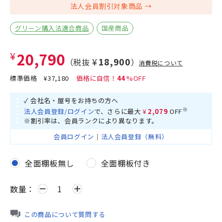
法人会員割引対象商品
グリーン購入法適合商品
国産商品
¥20,790
¥18,900
（税抜
）
消費税について
標準価格
¥37,180
44
✓ 会社名・屋号をお持ちの方へ
※
法人会員登録/ログイン
で、さらに最大
¥2,079
OFF
※割引率は、会員ランクにより異なります。
会員ログイン
｜
法人会員登録（無料）
全面棚板無し
全面棚板付き
数量：
remove
add
この商品について質問する