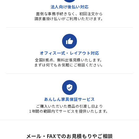
法人向け後払い対応
面倒な事務手続きなく、初回注文から
請求書掛け払いがご利用いただけます。
thumb_up
オフィス一式・レイアウト対応
全国8拠点、無料出張見積いたします。
まずは何でもお気軽にご相談ください。
verified_user
あんしん家具保証サービス
ご購入いただいた商品の引渡し日より
1年間の範囲内でサービスを提供いたします。
メール・FAXでのお見積もりやご相談