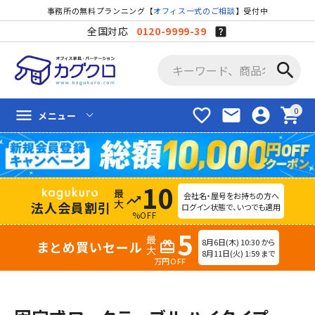
事務所の無料プランニング【
オフィス一式のご相談
】受付中
全国対応
0120-9999-39
search
favorite_border
mail
account_circle
shopping_cart
menu
メニュー
10
会社名・屋号をお持ちの方へ
trending_up
法人会員割引
ログイン状態で、いつでも適用
%OFF
5
8月6日(木) 10:30 から
まとめ買いセール
redeem
8月11日(火) 1:59 まで
万円OFF