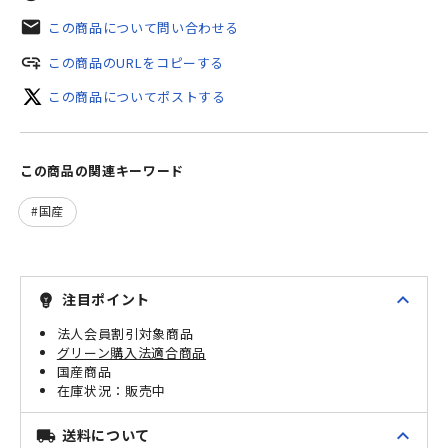
mail
この商品について問い合わせる
add_link
この商品のURLをコピーする
この商品についてポストする
この商品の関連キーワード
国産
expand_less
注目ポイント
emoji_objects
法人会員割引対象商品
グリーン購入法適合商品
国産商品
販売中
expand_less
送料について
local_shipping