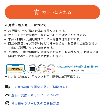
カートに入れる
add_shopping_cart
✓ 見積・購入カートについて
お見積もりやご購入の為の商品リストです。
オンラインでお見積もりから安心してご注文いただけます。
本州・四国・九州地域まで、法人宛基本送料無料です。
商品の適切サイズや部材などの細かな点も、お客様のご要望を伺い
丁寧にご説明させていただきます。
その他、在庫や納期のご確認なども含め、お見積もり/ご相談までは
無料ですので、お気軽にご依頼ください。
いつものAmazonアカウントで、簡単に決済可能です。
local_shipping
この商品の配送履歴を見る（納期目安）
redo
返品・交換・キャンセルについて
face
お見積もりサービスのご依頼方法