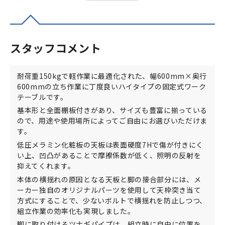
スタッフコメント
耐荷重150kgで軽作業に最適化された、幅600mm×奥行
600mmの立ち作業に丁度良いハイタイプの固定式ワーク
テーブルです。
基本形と全面棚板付きがあり、サイズも豊富に揃っている
ので、用途や使用場所によってご自由にお選びいただけま
す。
低圧メラミン化粧板の天板は表面硬度7Hで傷が付きにく
い上、凹凸があることで摩擦係数が低く、照明の反射を
抑えてくれます。
本体の横揺れの原因となる天板と脚の接合部分には、メ
ーカー独自のオリジナルパーツを使用して天枠突き当て
方式にすることで、少ないボルトで横揺れを防止しつつ、
組立作業の効率化も実現しました。
脚に取り付けるツナギパイプは、組立時に自由に位置を