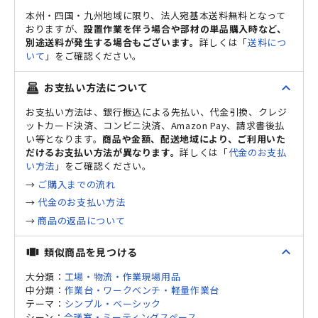
本州・四国・九州地域に限り、法人宛基本送料無料となって
おりますが、
設置作業を伴う場合や部材の単品購入時など、
別途送料が発生する場合もございます。
詳しくは「
送料につ
いて
」をご確認ください。
expand_less
お支払い方法について
point_of_sale
お支払い方法は、銀行振込による先払い、代金引換、クレジ
ットカード決済、コンビニ決済、Amazon Pay、請求書後払
い等となります。
商品や金額、配送地域により、ご利用いた
だけるお支払い方法が異なります。
詳しくは「
代金のお支払
い方法
」をご確認ください。
→
ご購入までの流れ
→
代金のお支払い方法
→
商品の返品について
expand_less
類似商品を見つける
view_carousel
大分類：
工場・物流・作業現場用品
中分類：
作業台・ワークベンチ・軽量作業台
テーマ：
シンプル・ベーシック
シーン：
会議室・ミーティングスペース