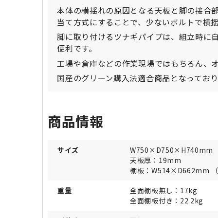
本体の横揺れの原因となる天板と脚の接合
当て方式にすることで、少ないボルトで横
脚に取り付けるツナギパイプは、組立時に
便利です。
工場や倉庫などの作業現場ではもちろん、
国産のグリーン購入法適合商品となってお
商品情報
サイズ
W750×D750×H740mm
天板厚：19mm
棚板：W514×D662mm
重量
全面棚板無し：17kg
全面棚板付き：22.2kg