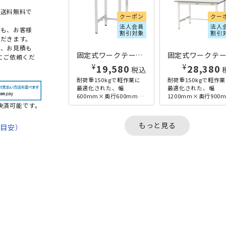
本送料無料で
クーポン
クー
法人会員
法人
点も、お客様
割引対象
割引
だきます。
め、お見積も
固定式ワークテーブル W600×D600×H740 ホワイト
にご依頼くだ
¥
¥
19,580
28,380
税込
耐荷重150kgで軽作業に
耐荷重150kgで軽作
最適化された、幅
最適化された、幅
600mm×奥行600mmの
1200mm×奥行900
座り作業に丁度良い高さ
の座り作業に丁度良
決済可能です。
の固定式ワークテーブル
さの固定式ワークテ
です。基本形と全面棚板
ルです。基本形と全面
もっと見る
期目安）
付き...
板付...
て
法