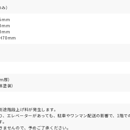
のみ）
35mm
70mm
90mm
H70mm
mm厚）
体塗装）
別途階段上げ料が発生します。
り、エレベーターがあっても、駐車やワンマン配送の影響で、1階で
す。
きませんので、予めご了承ください。