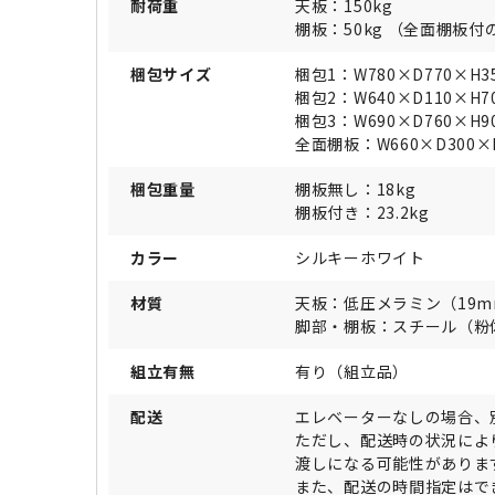
耐荷重
天板：150kg
棚板：50kg （全面棚板付
梱包サイズ
梱包1：W780×D770×H
梱包2：W640×D110×H
梱包3：W690×D760×H
全面棚板：W660×D300×
梱包重量
棚板無し：18kg
棚板付き：23.2kg
カラー
シルキーホワイト
材質
天板：低圧メラミン（19
脚部・棚板：スチール（粉
組立有無
有り（組立品）
配送
エレベーターなしの場合、
ただし、配送時の状況によ
渡しになる可能性がありま
また、配送の時間指定はで