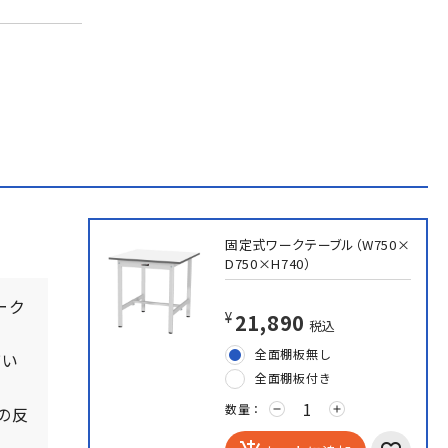
固定式ワークテーブル（W750×
D750×H740）
ーク
¥21,890
税込
全面棚板無し
びい
全面棚板付き
数量：
の反
remove
add