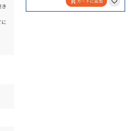
add_shopping_cart
カートに追加
突き
どに