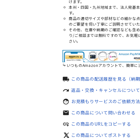
けます。
本州・四国・九州地域まで、法人宛基
す。
商品の適切サイズや部材などの細かな
のご要望を伺い丁寧にご説明させていた
その他、在庫や納期のご確認なども含
り/ご相談までは無料ですので、お気軽
さい。
いつものAmazonアカウントで、簡単に
local_shipping
この商品の配送履歴を見る（納
redo
返品・交換・キャンセルについ
face
お見積もりサービスのご依頼方
mail
この商品について問い合わせる
add_link
この商品のURLをコピーする
この商品についてポストする