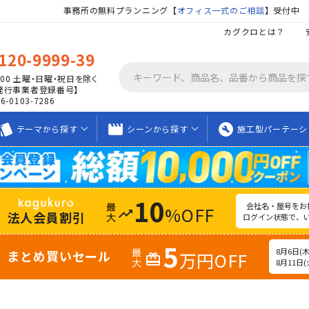
事務所の無料プランニング【
オフィス一式のご相談
】受付中
カグクロとは？
120-9999-39
00
土曜・日曜・祝日を除く
発行事業者登録番号】
06-0103-7286
tyle
movie_creation
build_circle
テーマから
探す
シーンから
探す
施工型
パーテーシ
10
会社名・屋号をお
%OFF
trending_up
法人会員割引
ログイン状態で、
5
8月6日(木)
まとめ買いセール
万円OFF
redeem
8月11日(火