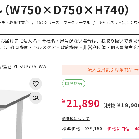
W750×D750×H740）
ンチ・軽量作業台
150シリーズ：ワークテーブル
キャビネット無し：ワ
、お届け先に法人名・会社名・屋号がない場合は、お取り扱いできま
れば、教育機関・ヘルスケア・政府機関・非営利団体・個人事業主宛
/型番:
YI-SUP775-WW
法人会員割引対象商品
国産商品
21,890
¥
¥19,90
（税抜
消費税について
標準価格
¥39,160
4