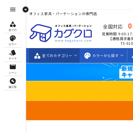
arrow_circle_right
menu
オフィス家具・パーテーションの専門店
category
0
全国対応
全ての
営業時間 9:00-17:
palette
【適格請求書
T5-01
カラー
style
category
palette
s
全ての
カテゴリー
カラーから
探す
テーマ
movie_creation
シーン
build_circle
施工型