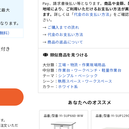
Pay、請求書後払い等となります。
商品や金額、
地域により、ご利用いただけるお支払い方法が
に最大
ます。
詳しくは「
代金のお支払い方法
」をご確
さい。
なります。
→
ご購入までの流れ
無料）
→
代金のお支払い方法
→
商品の返品について
板付き
類似商品を見つける
view_carousel
大分類：
工場・物流・作業現場用品
中分類：
作業台・ワークベンチ・軽量作業台
テーマ：
シンプル・ベーシック
シーン：
執務スペース・ワークスペース
カラー：
ホワイト系
あなたへのオススメ
品番/型番:
YI-SUP660-WW
品番/型番:
YI-SUP1290-
す。
ご注文いただ