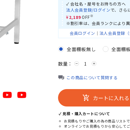
✓ 会社名・屋号をお持ちの方へ
法人会員登録/ログイン
で、さら
※
¥2,189
OFF
※割引率は、会員ランクにより異
会員ログイン
｜
法人会員登録（
全面棚板無し
全面棚
数量：
remove
add
この商品について質問する
カートに入れる
add_shopping_cart
✓ 見積・購入カートについて
お見積もりやご購入の為の商品リストで
オンラインでお見積もりから安心して