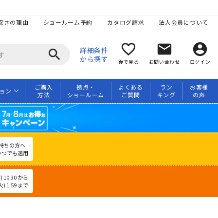
安さの理由
ショールーム予約
カタログ請求
法人会員について
favorite_border
mail
account_circle
詳細条件
search
から探す
後で見る
お問い合わせ
ログイン
ご購入
拠点・
よくある
ラン
お客様
ョン
方法
ショールーム
ご質問
キング
の声
持ちの方へ
いつでも適用
 10:30 から
) 1:59 まで