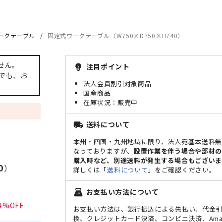
ークテーブル
固定式ワークテーブル（W750×D750×H740）
せん。
注目ポイント
emoji_objects
でも、お
法人会員割引対象商品
国産商品
販売中
送料について
local_shipping
本州・四国・九州地域に限り、法人宛基本送料
なっておりますが、
設置作業を伴う場合や部材
購入時など、別途送料が発生する場合もございま
0
）
詳しくは「
送料について
」をご確認ください。
お支払い方法について
point_of_sale
4
お支払い方法は、銀行振込による先払い、代金
換、クレジットカード決済、コンビニ決済、Ama