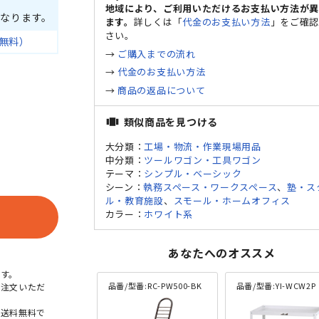
地域により、ご利用いただけるお支払い方法が
なります。
ます。
詳しくは「
代金のお支払い方法
」をご確
さい。
無料）
→
ご購入までの流れ
→
代金のお支払い方法
→
商品の返品について
類似商品を見つける
view_carousel
大分類：
工場・物流・作業現場用品
中分類：
ツールワゴン・工具ワゴン
テーマ：
シンプル・ベーシック
シーン：
執務スペース・ワークスペース
、
塾・ス
イプ
ル・教育施設
、
スモール・ホームオフィス
カラー：
ホワイト系
あなたへのオススメ
す。
品番/型番:
RC-PW500-BK
品番/型番:
YI-WCW2P
ご注文いただ
本送料無料で