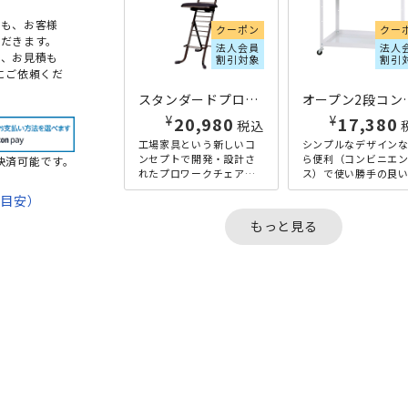
点も、お客様
クーポン
クー
だきます。
法人会員
法人
め、お見積も
割引対象
割引
にご依頼くだ
スタンダードプロワークチェア W420×D590×H930 ブラック
オープン2段コンビニワゴン
¥
¥
20,980
17,380
税込
工場家具という新しいコ
シンプルなデザイン
ンセプトで開発・設計さ
ら便利（コンビニエ
決済可能です。
れたプロワークチェアの
ス）で使い勝手の良
スタンダードな座固定タ
幅750mmの2段コン
期目安）
イプです。座面の高さを
ワゴン。工具や材料、
300mmから830mmま
ァイル、カバンなど
もっと見る
で、...
用頻度...
て
法