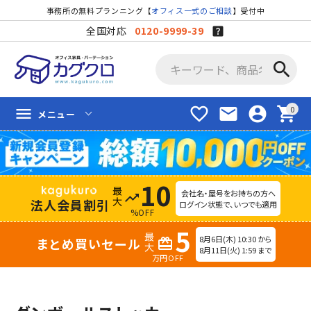
事務所の無料プランニング【
オフィス一式のご相談
】受付中
全国対応
0120-9999-39
search
favorite_border
mail
account_circle
shopping_cart
menu
メニュー
10
会社名・屋号をお持ちの方へ
trending_up
法人会員割引
ログイン状態で、いつでも適用
%OFF
5
8月6日(木) 10:30 から
まとめ買いセール
redeem
8月11日(火) 1:59 まで
万円OFF