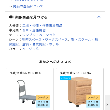
→
商品の返品について
expand_less
類似商品を見つける
view_carousel
大分類：
工場・物流・作業現場用品
中分類：
台車・運搬機器
テーマ：
シンプル・ベーシック
シーン：
執務スペース・ワークスペース
、
塾・スクール・教
育施設
、
店舗・商業施設・ホテル
カラー：
ベージュ系
あなたへのオススメ
品番/型番:
SA-MHN10-C
品番/型番:
MKN-303-NA
クーポン
クーポン
法人会員
法人会員
chevron_right
割引対象
割引対象