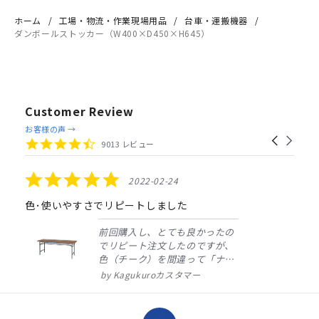
ホーム
工場・物流・作業現場用品
台車・運搬機器
ダンボールストッカー（W400×D450×H645）
Customer Review
Reviews
お客様の声 →
Carousel
carousel
4.4
9013 レビュー
arrows
star
rating
5.0
2022-02-24
star
rating
色･使いやすさでリピートしました
前回購入し、とても良かったの
でリピート注文したのですが、
色（チーク）を間違って「ナチ
ュラル」としてしまいました。
Kagukuroカスタマー
注文確定時に気付き、変更メー
ルを送ると直ぐに対応ください
ました。商品到着も早く、品