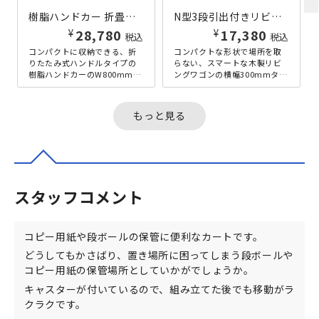
樹脂ハンドカー 折畳ハンドルタイプ W800×D505×H846 グレー
N型3段引出付きリビングワゴン W300×D400×H495 ナチュラル
¥
¥
28,780
17,380
税込
税込
コンパクトに収納できる、折
コンパクトな形状で場所を取
りたたみ式ハンドルタイプの
らない、スマートな木製リビ
樹脂ハンドカーのW800mmタ
ングワゴンの横幅300mmタイ
イプです。樹脂製で軽量な、
プです。高さの異なる3段の引
シンプルで使い勝手の良い台
き出しが付いており、周囲の
車です...
小物...
もっと見る
スタッフコメント
コピー用紙や段ボールの保管に便利なカートです。
どうしてもかさばり、置き場所に困ってしまう段ボールや
コピー用紙の保管場所としていかがでしょうか。
キャスターが付いているので、組み立てた後でも移動がラ
クラクです。