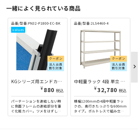
一緒によく見られている商品
品番/型番:PN32-P1800-EC-BK
品番/型番:2LS4460-4
クーポン
クーポン
法人会員
法人会員
chevron_righ
割引対象
割引対象
KGシリーズ用エンドカバーH1800 ブラック PN32-P1800-EC-BK | 269503
中軽量ラック 4段 単立 H1200×W1200×D600 2LS4460-4 | 613111
¥
¥
880
32,780
税込
税込
パーテーションを連結しない時
横幅1200mmの4段中軽量ラッ
に側面フレームの連結部分を塞
クの、奥行きたっぷりな600mm
ぐ化粧カバー。ツメをはずしエ
タイプ。ボルトレスで組み立て
ンドカバーを装着することで、
られる手軽さと、多目的な用途
安心してご利用いただけま
に耐えうる頑丈さを両...
す。...