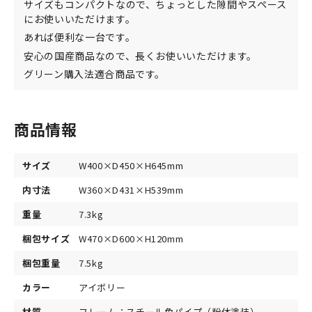
サイズもコンパクトなので、ちょっとした隙間やスペース
にお使いいただけます。
あれば便利な一台です。
安心の国産商品なので、長くお使いいただけます。
グリーン購入法適合商品です。
商品情報
サイズ
W400×D450×H645mm
内寸法
W360×D431×H539mm
重量
7.3kg
梱包サイズ
W470×D600×H120mm
梱包重量
7.5kg
カラー
アイボリー
材質
フレーム：スチール角パイプ（粉体塗装）