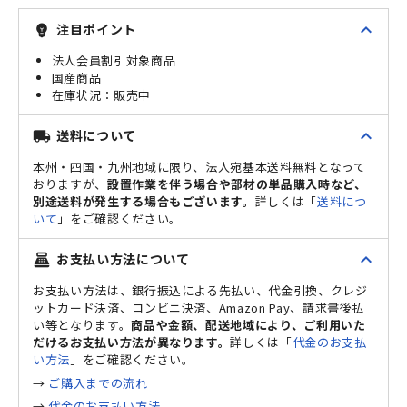
expand_less
注目ポイント
emoji_objects
法人会員割引対象商品
国産商品
販売中
expand_less
送料について
local_shipping
本州・四国・九州地域に限り、法人宛基本送料無料となって
おりますが、
設置作業を伴う場合や部材の単品購入時など、
別途送料が発生する場合もございます。
詳しくは「
送料につ
いて
」をご確認ください。
expand_less
お支払い方法について
point_of_sale
お支払い方法は、銀行振込による先払い、代金引換、クレジ
ットカード決済、コンビニ決済、Amazon Pay、請求書後払
い等となります。
商品や金額、配送地域により、ご利用いた
だけるお支払い方法が異なります。
詳しくは「
代金のお支払
い方法
」をご確認ください。
→
ご購入までの流れ
→
代金のお支払い方法