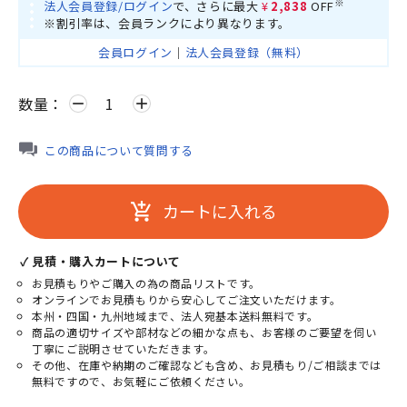
※
法人会員登録/ログイン
で、さらに最大
¥2,838
OFF
※割引率は、会員ランクにより異なります。
会員ログイン
｜
法人会員登録（無料）
数量：
remove
add
この商品について質問する
カートに入れる
add_shopping_cart
✓ 見積・購入カートについて
お見積もりやご購入の為の商品リストです。
オンラインでお見積もりから安心してご注文いただけます。
本州・四国・九州地域まで、法人宛基本送料無料です。
商品の適切サイズや部材などの細かな点も、お客様のご要望を伺い
丁寧にご説明させていただきます。
その他、在庫や納期のご確認なども含め、お見積もり/ご相談までは
無料ですので、お気軽にご依頼ください。