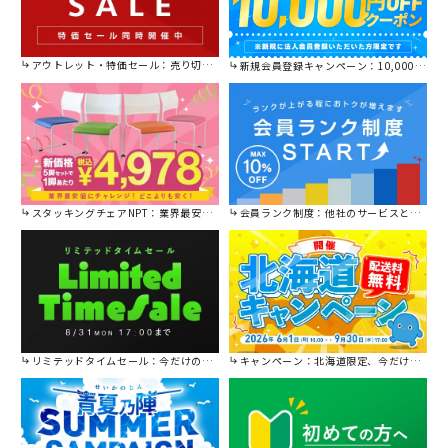
アウトレット・特価セール：売り切れ御免の特別価格！
新規会員登録キャンペーン：10,000円OFFクーポン進呈中！
スタッキングチェアNPT：業界最安値に挑戦！
会員ランク制度：他社のサービスと比較してください。
リミテッドタイムセール：今だけの限定セール。
キャンペーン：北海道限定、今だけ送料無料！