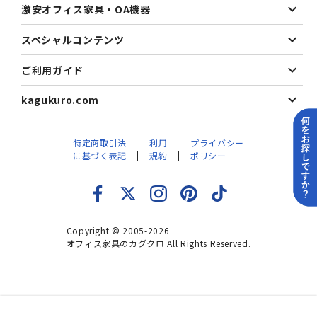
激安オフィス家具・OA機器
スペシャルコンテンツ
ご利用ガイド
kagukuro.com
特定商取引法
利用
プライバシー
に基づく表記
規約
ポリシー
Copyright © 2005-2026
オフィス家具のカグクロ All Rights Reserved.
home
apps
format_list_numbered
school
menu_book