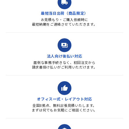
local_shipping
質・使いやすさで満足していま
す。また、リピートするときは
最短当日出荷（商品限定）
よろしくお...
お見積もり・ご購入依頼時に
最短納期をご連絡させていただきます。
payments
法人向け後払い対応
面倒な事務手続きなく、初回注文から
請求書掛け払いがご利用いただけます。
thumb_up
オフィス一式・レイアウト対応
全国8拠点、無料出張見積いたします。
まずは何でもお気軽にご相談ください。